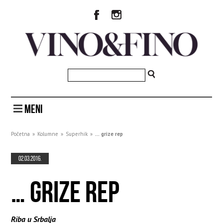
MENI
Početna
»
Kolumne
»
Superhik
»
… grize rep
02.03.2016.
… GRIZE REP
Riba u Srbalja