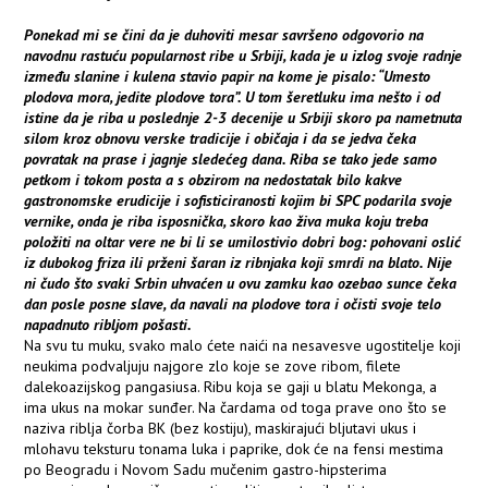
Ponekad mi se čini da je duhoviti mesar savršeno odgovorio na
navodnu rastuću popularnost ribe u Srbiji, kada je u izlog svoje radnje
između slanine i kulena stavio papir na kome je pisalo: “Umesto
plodova mora, jedite plodove tora”. U tom šeretluku ima nešto i od
istine da je riba u poslednje 2-3 decenije u Srbiji skoro pa nametnuta
silom kroz obnovu verske tradicije i običaja i da se jedva čeka
povratak na prase i jagnje sledećeg dana. Riba se tako jede samo
petkom i tokom posta a s obzirom na nedostatak bilo kakve
gastronomske erudicije i sofisticiranosti kojim bi SPC podarila svoje
vernike, onda je riba isposnička, skoro kao živa muka koju treba
položiti na oltar vere ne bi li se umilostivio dobri bog: pohovani oslić
iz dubokog friza ili prženi šaran iz ribnjaka koji smrdi na blato. Nije
ni čudo što svaki Srbin uhvaćen u ovu zamku kao ozebao sunce čeka
dan posle posne slave, da navali na plodove tora i očisti svoje telo
napadnuto ribljom pošasti.
Na svu tu muku, svako malo ćete naići na nesavesve ugostitelje koji
neukima podvaljuju najgore zlo koje se zove ribom, filete
dalekoazijskog pangasiusa. Ribu koja se gaji u blatu Mekonga, a
ima ukus na mokar sunđer. Na čardama od toga prave ono što se
naziva riblja čorba BK (bez kostiju), maskirajući bljutavi ukus i
mlohavu teksturu tonama luka i paprike, dok će na fensi mestima
po Beogradu i Novom Sadu mučenim gastro-hipsterima