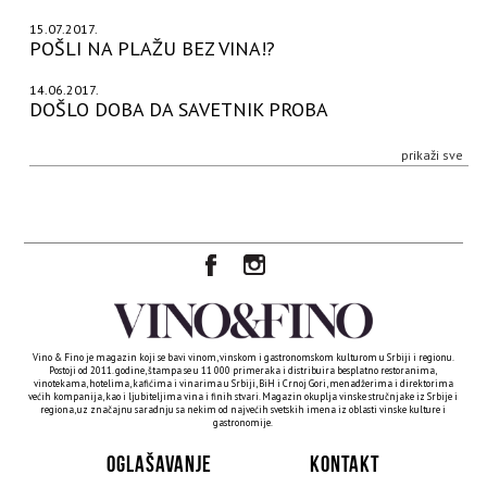
15.07.2017.
POŠLI NA PLAŽU BEZ VINA!?
14.06.2017.
DOŠLO DOBA DA SAVETNIK PROBA
prikaži sve
Vino & Fino je magazin koji se bavi vinom, vinskom i gastronomskom kulturom u Srbiji i regionu.
Postoji od 2011. godine, štampa se u 11 000 primeraka i distribuira besplatno restoranima,
vinotekama, hotelima, kafićima i vinarima u Srbiji, BiH i Crnoj Gori, menadžerima i direktorima
većih kompanija, kao i ljubiteljima vina i finih stvari. Magazin okuplja vinske stručnjake iz Srbije i
regiona, uz značajnu saradnju sa nekim od najvećih svetskih imena iz oblasti vinske kulture i
gastronomije.
OGLAŠAVANJE
KONTAKT