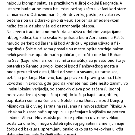
najbolju krompir salatu sa prazilukom u široj okolini Beograda. A
istanjen buđelar ne mora biti jedini razlog zašto u kafani kod stare
carinarnice u Ostružnici naručujete deveriku, pošto je ovako reš
pečena riba uz zidarsko pivo ili veliki špricer sa smederevkom
nešto što je daleko više od gastronomije plebsa.
Na severu tradicionalno može da se uživa u dobrim varijacijama
ribljeg kotlića, što zna svako ko je ikada bio u Abrahamu na Paliću i
naručio perkelt od šarana ili kod Andrića u Apatinu uživao u fiš-
paprikašu. Šnicle od soma postale su mesto opšte sprdnje nakon
nekih javnih nastupa domaćih političara, naročito one kod Bobana
na Savi (koje ruku na srce nisu ništa naročito), ali je zato ono što je
patentirao Renato u svojoj konobi ispod Pančevačkog mosta a
onda preuzeli svi ostali, fileti od soma u susamu, uz tartar sos,
ozbiljna pizdarija. Naravno, kad ga prave od pravog soma. I tako,
uzvodno i nizvodno, gde god da krenete naći ćete nešto zanimljivo
i neku lokalnu varijaciju, od somovih glava pod sačem (u jednoj
petrovaradinskoj simpatičnoj rupi) do kečiga kapitalaca, ribljeg
paprikaša i soma na ćumuru u Golubinju na Dunavu ispod Donjeg
Milanovca ili divljeg šarana na rašljama na novosadskom Pikniku. A
utisak na bizaran način upotpunjuju pečenjare Krajišnika na potezu
Ledine - Altina - Novosadski put, koje petkom i u vreme velikog
posta za one koji mogu odoleti njihovoj jagnjetini na meniju imaju
čorbu od bakalara, spremljenu onako kako su to vekovima u kršu
dalmatinskog zaleđa činili njihovi preci.