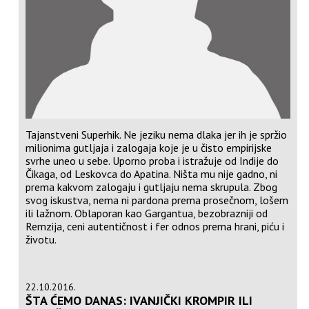
Tajanstveni Superhik. Ne jeziku nema dlaka jer ih je spržio
milionima gutljaja i zalogaja koje je u čisto empirijske
svrhe uneo u sebe. Uporno proba i istražuje od Indije do
Čikaga, od Leskovca do Apatina. Ništa mu nije gadno, ni
prema kakvom zalogaju i gutljaju nema skrupula. Zbog
svog iskustva, nema ni pardona prema prosečnom, lošem
ili lažnom. Oblaporan kao Gargantua, bezobrazniji od
Remzija, ceni autentičnost i fer odnos prema hrani, piću i
životu.
22.10.2016.
ŠTA ĆEMO DANAS: IVANJIČKI KROMPIR ILI