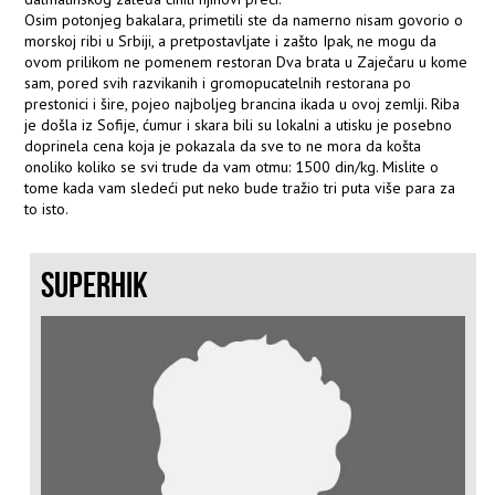
Osim potonjeg bakalara, primetili ste da namerno nisam govorio o
morskoj ribi u Srbiji, a pretpostavljate i zašto Ipak, ne mogu da
ovom prilikom ne pomenem restoran Dva brata u Zaječaru u kome
sam, pored svih razvikanih i gromopucatelnih restorana po
prestonici i šire, pojeo najboljeg brancina ikada u ovoj zemlji. Riba
je došla iz Sofije, ćumur i skara bili su lokalni a utisku je posebno
doprinela cena koja je pokazala da sve to ne mora da košta
onoliko koliko se svi trude da vam otmu: 1500 din/kg. Mislite o
tome kada vam sledeći put neko bude tražio tri puta više para za
to isto.
SUPERHIK