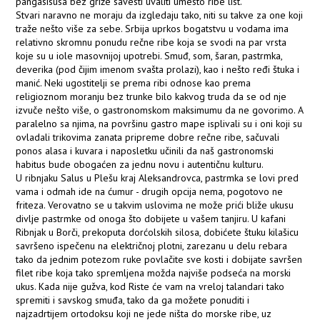
pangasisusa bez griže savesti uvaliti umesto ribe list.
Stvari naravno ne moraju da izgledaju tako, niti su takve za one koji
traže nešto više za sebe. Srbija uprkos bogatstvu u vodama ima
relativno skromnu ponudu rečne ribe koja se svodi na par vrsta
koje su u iole masovnijoj upotrebi. Smuđ, som, šaran, pastrmka,
deverika (pod čijim imenom svašta prolazi), kao i nešto ređi štuka i
manić. Neki ugostitelji se prema ribi odnose kao prema
religioznom moranju bez trunke bilo kakvog truda da se od nje
izvuče nešto više, o gastronomskom maksimumu da ne govorimo. A
paralelno sa njima, na površinu gastro mape isplivali su i oni koji su
ovladali trikovima zanata pripreme dobre rečne ribe, sačuvali
ponos alasa i kuvara i naposletku učinili da naš gastronomski
habitus bude obogaćen za jednu novu i autentičnu kulturu.
U ribnjaku Salus u Plešu kraj Aleksandrovca, pastrmka se lovi pred
vama i odmah ide na ćumur - drugih opcija nema, pogotovo ne
friteza. Verovatno se u takvim uslovima ne može prići bliže ukusu
divlje pastrmke od onoga što dobijete u vašem tanjiru. U kafani
Ribnjak u Borči, prekoputa dorćolskih silosa, dobićete štuku kilašicu
savršeno ispečenu na električnoj plotni, zarezanu u delu rebara
tako da jednim potezom ruke povlačite sve kosti i dobijate savršen
filet ribe koja tako spremljena možda najviše podseća na morski
ukus. Kada nije gužva, kod Riste će vam na vreloj talandari tako
spremiti i savskog smuđa, tako da ga možete ponuditi i
najzadrtijem ortodoksu koji ne jede ništa do morske ribe, uz