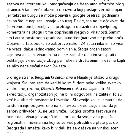
sajtova na internetu koji omogućavaju da besplatno oformite blog
stranicu. A tada već dolazimo do izvora koji postaje verodostojan
jer tekst na blogu se može pojaviti u google pretrazi godinama
nakon što je napisan i ostaje kao trag. Dakle, realno je očekivati da
će vremenom ljubitelji vina pretragom dolaziti do objavljenog
komentara na blogu i time doprinositi njegovoj viralnosti. Samim
tim i autor postepeno gradi svoj autoritet (naravno ne preko noći).
Objave na facebooku se zaborave nakon 24 sata i niko im se više
ne vraća, dakle jednokratno pominjanje. Stoga organizatori
sajmova a i sami vinari treba da se zamisle da li im se isplati da
poklanjaju akreditacije zbog par fotki na društvenim mrežama kojih
se niko neće sećati nakon 24 sata.
S druge strane,
Beogradski salon vina
u Hajatu je otišao u drugu
krajnost. Siguran sam da kad bi kojim čudom neko veliko svetsko
vinsko ime, recimo,
Džensis Robinson
došla na sajam i tražila
akreditaciju, organozatzori joj ne bi ni odgovorili na zahtev. To su
već iskusili neki novinari iz Hrvatske i Slovenije koji su smatrali da
to što im nije odgovoreno na zahtev za akreditaciju znači da je
zahtev prihvaćen. Al ne lezi vraže... Logika profita festivala ne
brine da li vinarije izlagači imaju priliku da svoja vina pokažu
regionalnim novinarima koji su se već potrudili da plate put do
Beograda i smeštaj kako bi videli šta se dešava na vinskoj sceni