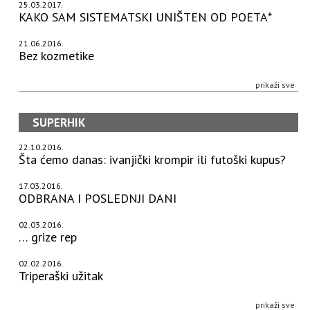
25.03.2017.
KAKO SAM SISTEMATSKI UNIŠTEN OD POETA*
21.06.2016.
Bez kozmetike
prikaži sve
SUPERHIK
22.10.2016.
Šta ćemo danas: ivanjički krompir ili futoški kupus?
17.03.2016.
ODBRANA I POSLEDNJI DANI
02.03.2016.
… grize rep
02.02.2016.
Triperaški užitak
prikaži sve