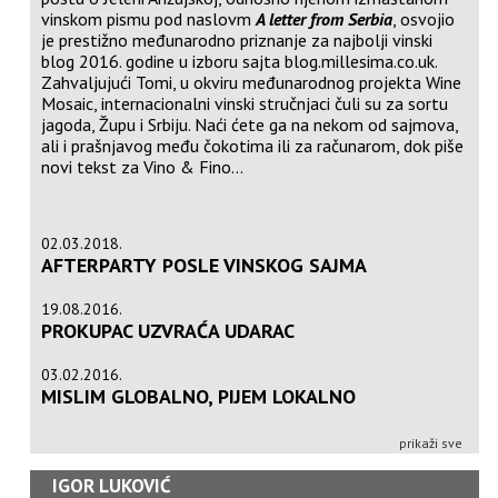
vinskom pismu pod naslovm
A letter from Serbia
, osvojio
je prestižno međunarodno priznanje za najbolji vinski
blog 2016. godine u izboru sajta
blog.millesima.co.uk
.
Zahvaljujući Tomi, u okviru međunarodnog projekta Wine
Mosaic, internacionalni vinski stručnjaci čuli su za sortu
jagoda, Župu i Srbiju. Naći ćete ga na nekom od sajmova,
ali i prašnjavog među čokotima ili za računarom, dok piše
novi tekst za Vino & Fino...
02.03.2018.
AFTERPARTY POSLE VINSKOG SAJMA
19.08.2016.
PROKUPAC UZVRAĆA UDARAC
03.02.2016.
MISLIM GLOBALNO, PIJEM LOKALNO
prikaži sve
IGOR LUKOVIĆ