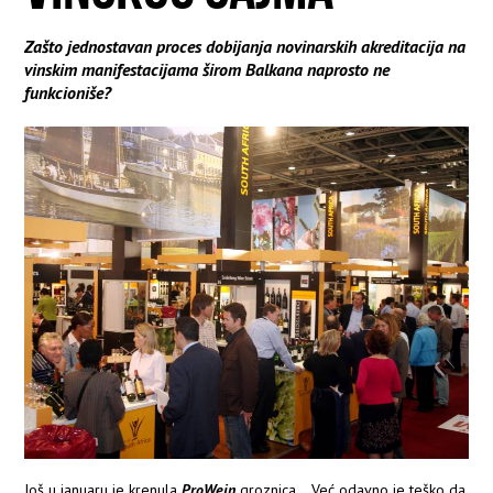
Zašto jednostavan proces dobijanja novinarskih akreditacija na
vinskim manifestacijama širom Balkana naprosto ne
funkcioniše?
Još u januaru je krenula
ProWein
groznica... Već odavno je teško da