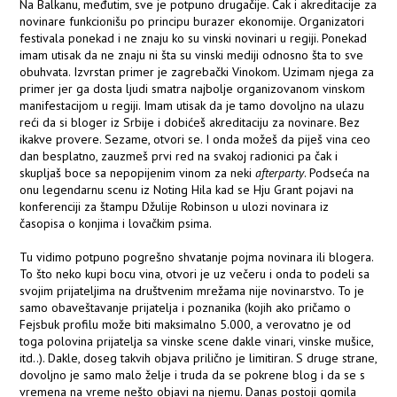
Na Balkanu, međutim, sve je potpuno drugačije. Čak i akreditacije za
novinare funkcionišu po principu burazer ekonomije. Organizatori
festivala ponekad i ne znaju ko su vinski novinari u regiji. Ponekad
imam utisak da ne znaju ni šta su vinski mediji odnosno šta to sve
obuhvata. Izvrstan primer je zagrebački Vinokom. Uzimam njega za
primer jer ga dosta ljudi smatra najbolje organizovanom vinskom
manifestacijom u regiji. Imam utisak da je tamo dovoljno na ulazu
reći da si bloger iz Srbije i dobićeš akreditaciju za novinare. Bez
ikakve provere. Sezame, otvori se. I onda možeš da piješ vina ceo
dan besplatno, zauzmeš prvi red na svakoj radionici pa čak i
skupljaš boce sa nepopijenim vinom za neki
afterparty
. Podseća na
onu legendarnu scenu iz Noting Hila kad se Hju Grant pojavi na
konferenciji za štampu Džulije Robinson u ulozi novinara iz
časopisa o konjima i lovačkim psima.
Tu vidimo potpuno pogrešno shvatanje pojma novinara ili blogera.
To što neko kupi bocu vina, otvori je uz večeru i onda to podeli sa
svojim prijateljima na društvenim mrežama nije novinarstvo. To je
samo obaveštavanje prijatelja i poznanika (kojih ako pričamo o
Fejsbuk profilu može biti maksimalno 5.000, a verovatno je od
toga polovina prijatelja sa vinske scene dakle vinari, vinske mušice,
itd..). Dakle, doseg takvih objava prilično je limitiran. S druge strane,
dovoljno je samo malo želje i truda da se pokrene blog i da se s
vremena na vreme nešto objavi na njemu. Danas postoji gomila