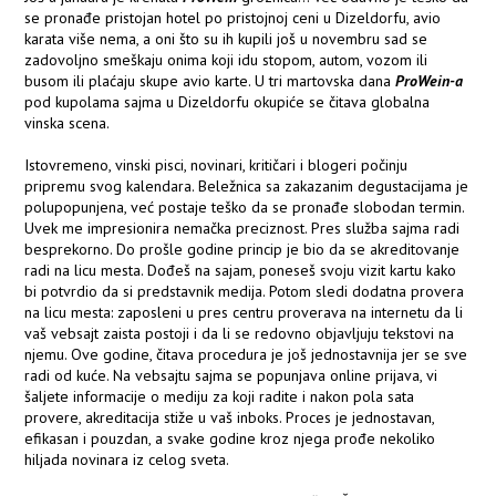
se pronađe pristojan hotel po pristojnoj ceni u Dizeldorfu, avio
karata više nema, a oni što su ih kupili još u novembru sad se
zadovoljno smeškaju onima koji idu stopom, autom, vozom ili
busom ili plaćaju skupe avio karte. U tri martovska dana
ProWein-a
pod kupolama sajma u Dizeldorfu okupiće se čitava globalna
vinska scena.
Istovremeno, vinski pisci, novinari, kritičari i blogeri počinju
pripremu svog kalendara. Beležnica sa zakazanim degustacijama je
polupopunjena, već postaje teško da se pronađe slobodan termin.
Uvek me impresionira nemačka preciznost. Pres služba sajma radi
besprekorno. Do prošle godine princip je bio da se akreditovanje
radi na licu mesta. Dođeš na sajam, poneseš svoju vizit kartu kako
bi potvrdio da si predstavnik medija. Potom sledi dodatna provera
na licu mesta: zaposleni u pres centru proverava na internetu da li
vaš vebsajt zaista postoji i da li se redovno objavljuju tekstovi na
njemu. Ove godine, čitava procedura je još jednostavnija jer se sve
radi od kuće. Na vebsajtu sajma se popunjava online prijava, vi
šaljete informacije o mediju za koji radite i nakon pola sata
provere, akreditacija stiže u vaš inboks. Proces je jednostavan,
efikasan i pouzdan, a svake godine kroz njega prođe nekoliko
hiljada novinara iz celog sveta.