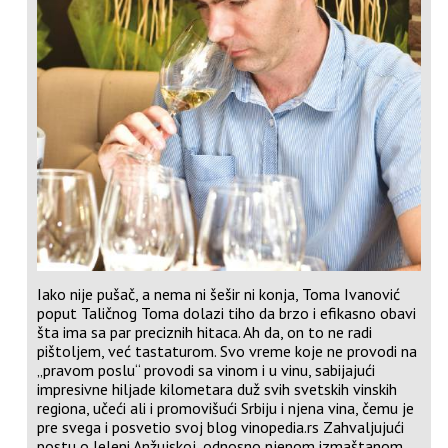
Iako nije pušač, a nema ni šešir ni konja, Toma Ivanović
poput Taličnog Toma dolazi tiho da brzo i efikasno obavi
šta ima sa par preciznih hitaca. Ah da, on to ne radi
pištoljem, već tastaturom. Svo vreme koje ne provodi na
„pravom poslu“ provodi sa vinom i u vinu, sabijajući
impresivne hiljade kilometara duž svih svetskih vinskih
regiona, učeći ali i promovišući Srbiju i njena vina, čemu je
pre svega i posvetio svoj blog
vinopedia.rs
Zahvaljujući
postu o Jeleni Anžujskoj, odnosno njenom izmaštanom