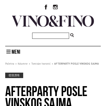
MENI
Početna
»
Kolumne
»
Tomislav Ivanović
»
AFTERPARTY POSLE VINSKOG SAJMA
02.03.2018.
AFTERPARTY POSLE
VINSKOG SAJMA