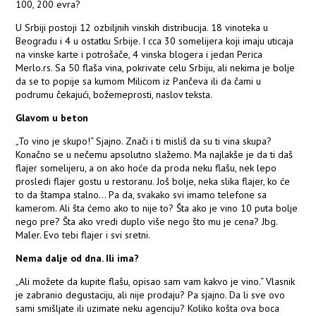
100, 200 evra?
U Srbiji postoji 12 ozbiljnih vinskih distribucija. 18 vinoteka u
Beogradu i 4 u ostatku Srbije. I cca 30 somelijera koji imaju uticaja
na vinske karte i potrošače, 4 vinska blogera i jedan Perica
Merlo.rs. Sa 50 flaša vina, pokrivate celu Srbiju, ali nekima je bolje
da se to popije sa kumom Milicom iz Pančeva ili da čami u
podrumu čekajući, božemeprosti, naslov teksta.
Glavom u beton
„To vino je skupo!“ Sjajno. Znači i ti misliš da su ti vina skupa?
Konačno se u nečemu apsolutno slažemo. Ma najlakše je da ti daš
flajer somelijeru, a on ako hoće da proda neku flašu, nek lepo
prosledi flajer gostu u restoranu. Još bolje, neka slika flajer, ko će
to da štampa stalno... Pa da, svakako svi imamo telefone sa
kamerom. Ali šta ćemo ako to nije to? Šta ako je vino 10 puta bolje
nego pre? Šta ako vredi duplo više nego što mu je cena? Jbg.
Maler. Evo tebi flajer i svi sretni.
Nema dalje od dna. Ili ima?
„Ali možete da kupite flašu, opisao sam vam kakvo je vino.“ Vlasnik
je zabranio degustaciju, ali nije prodaju? Pa sjajno. Da li sve ovo
sami smišljate ili uzimate neku agenciju? Koliko košta ova boca