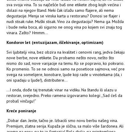
sva svoja vina. To su najčešće baš one etikete zbog kojih većina i
dolazi na njegov štand. Neki čak izlažu samo flajere, ali nema
degustacije. Menja se vinska karta u restoranu? Donosi se flajer i
nudi stisak ruke. Muški stisak. Vino za degustaciju? Nema ga. Možda
i bude neka boca, ali sigurno ne onog vina po kojem svi znaju tog
vinara. Zašto? Hmmm...
Kondorov let (entuzijazam, iščekivanje, optimizam)
Svi ljubitelji vina, bez obzira na kvalitet i cenovni rang, jedva čekaju
nove berbe, nove etikete. Da probamo nešto novo, nešto što
nismo do sad, nove varijacije na temu. Ko se popravio, ko pokvario.
Ko promenio. To se ne odnosi samo na posetioce sajmova, već pre
svega na somelijere, konobare, ljude koji rade u vinotekama (da, i
oni spadaju u ljude!), distributere...
...I onda, dođe taj trenutak: vinar na vidiku. Na štandu ili ulazu u
restoran, svejedno. Preko ramena izgovaramo kolegi: „Sad ćeš da
probaš vinčugu!“
Kreće poniranje
„Dobar dan. Jeste, tačno je. Izbacili smo novu berbu našeg vina.
Premijum, zlatna serija. Kupaža je slična, sa malo više šardonea. Ali
arome na nosu, pa to je fantazija! Bela divlja, pa pripitomljena