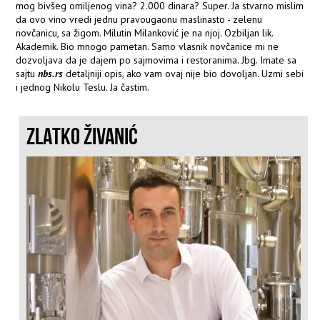
mog bivšeg omiljenog vina? 2.000 dinara? Super. Ja stvarno mislim
da ovo vino vredi jednu pravougaonu maslinasto - zelenu
novčanicu, sa žigom. Milutin Milanković je na njoj. Ozbiljan lik.
Akademik. Bio mnogo pametan. Samo vlasnik novčanice mi ne
dozvoljava da je dajem po sajmovima i restoranima. Jbg. Imate sa
sajtu
nbs.rs
detaljniji opis, ako vam ovaj nije bio dovoljan. Uzmi sebi
i jednog Nikolu Teslu. Ja častim.
ZLATKO ŽIVANIĆ