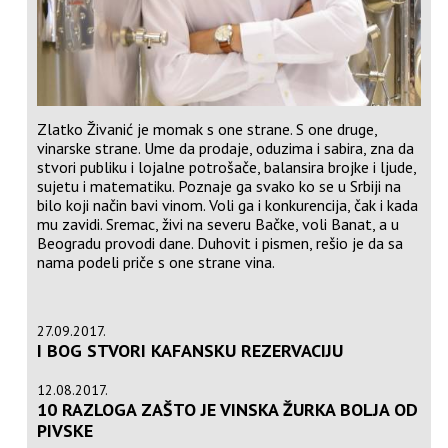
Zlatko Živanić je momak s one strane. S one druge,
vinarske strane. Ume da prodaje, oduzima i sabira, zna da
stvori publiku i lojalne potrošače, balansira brojke i ljude,
sujetu i matematiku. Poznaje ga svako ko se u Srbiji na
bilo koji način bavi vinom. Voli ga i konkurencija, čak i kada
mu zavidi. Sremac, živi na severu Bačke, voli Banat, a u
Beogradu provodi dane. Duhovit i pismen, rešio je da sa
nama podeli priče s one strane vina.
27.09.2017.
I BOG STVORI KAFANSKU REZERVACIJU
12.08.2017.
10 RAZLOGA ZAŠTO JE VINSKA ŽURKA BOLJA OD
PIVSKE