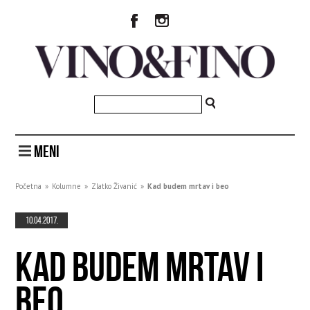
MENI
Početna
»
Kolumne
»
Zlatko Živanić
»
Kad budem mrtav i beo
10.04.2017.
KAD BUDEM MRTAV I
BEO