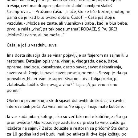
trešnja, cvet mandragore, planinski sladić - omiljeni slatkiš
štrumpfova... – Pružamo čašu. - „Inače, što se tiče berbe, enolog ne
pamti da je ikad bilo ovako dobro. Čudo!“ – Čaša još stoji u
vazduhu. - „Možda ne znate, ali vlasnikova baba , kad je bila beba,
prvo je rekla „vino“, pa tek onda „mama“. ROĐAČE, SIPAJ BRE!
„Molim? Izvinite, ali ne može...“
Čaša je još u vazduhu, suva.
Ima dosta situacija da se vinar pojavljuje sa flajerom na sajmu ili u
restoranu. Detaljan opis vina, vinarije, vinograda, dede, babe,
opreme, enologa, konsultanta, gastro savet, savet dekantiranja,
savet za služenje, ljubavni savet, pesma, poema... Sevap je da ga
pohvalite: „Flajer vam je super. Stvarno. I ova folija preko, pa
zlatotisak...ludilo. Khm, ovaj, a vino?“ Tajac. „A, pa vino nismo
poneli.“
Obično u prvom krugu sledi sijaset duhovitih doskočica, vrcavih i
interesantnih priča. Ali vina nema. Ne sipaju. Imaju male količine.
Ja vas sada pitam, kolege, ako su već tako male količine, zašto ga
promovišete? Ako kupac nije zaslužio da proba to vino, zašto ga
izlažete na sajmu? Zašto dolazite u restoran sa pričom? Šta ćemo
za 10 godina kad svi budu imali po etiketu ili dve koje koštaju po