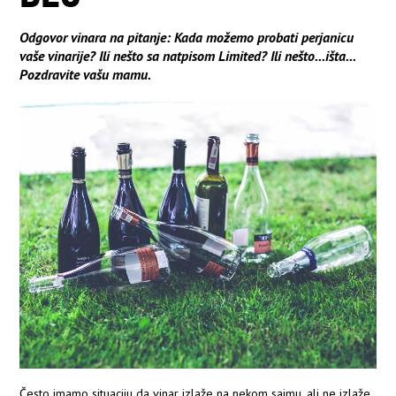
Odgovor vinara na pitanje: Kada možemo probati perjanicu
vaše vinarije? Ili nešto sa natpisom Limited? Ili nešto...išta...
Pozdravite vašu mamu.
Često imamo situaciju da vinar izlaže na nekom sajmu, ali ne izlaže