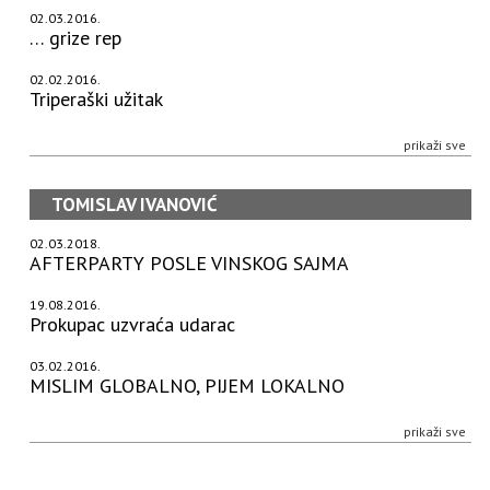
02.03.2016.
… grize rep
02.02.2016.
Triperaški užitak
prikaži sve
TOMISLAV IVANOVIĆ
02.03.2018.
AFTERPARTY POSLE VINSKOG SAJMA
19.08.2016.
Prokupac uzvraća udarac
03.02.2016.
MISLIM GLOBALNO, PIJEM LOKALNO
prikaži sve