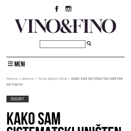
MENI
Početna
»
Kolumne
»
Perica Radović Merlo
»
KAKO SAM SISTEMATSKI UNIŠTEN
OD POETA*
25.03.2017.
KAKO SAM