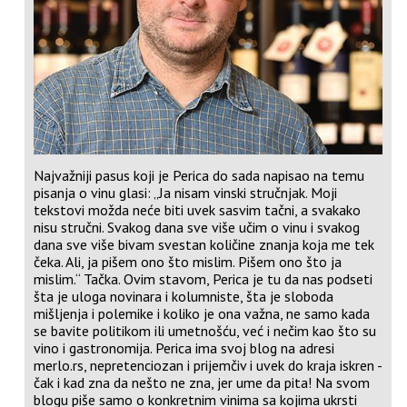
Najvažniji pasus koji je Perica do sada napisao na temu
pisanja o vinu glasi: „Ja nisam vinski stručnjak. Moji
tekstovi možda neće biti uvek sasvim tačni, a svakako
nisu stručni. Svakog dana sve više učim o vinu i svakog
dana sve više bivam svestan količine znanja koja me tek
čeka. Ali, ja pišem ono što mislim. Pišem ono što ja
mislim.“ Tačka. Ovim stavom, Perica je tu da nas podseti
šta je uloga novinara i kolumniste, šta je sloboda
mišljenja i polemike i koliko je ona važna, ne samo kada
se bavite politikom ili umetnošću, već i nečim kao što su
vino i gastronomija. Perica ima svoj blog na adresi
merlo.rs
, nepretenciozan i prijemčiv i uvek do kraja iskren -
čak i kad zna da nešto ne zna, jer ume da pita! Na svom
blogu piše samo o konkretnim vinima sa kojima ukrsti