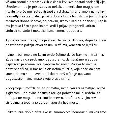
viškom promila parnasovskih visina u krvi sve postati podnošljivije.
Ubeđenom da je prisustvovao nekakvom verbalno-magijskom
ritualu, sve će mu izgledati lepše: i disbalansirano vino, i nametljivi
razmetljivi recitator-tezgaroš, i do zla boga loši stihovi (ovi putujući
recitatori dobre stihove, po pravilu, skoro nikad ne odaberu); lepša
mu je tako i šatra pod kojom sedi, i prljavi progoreli karirani
stolnjak na stolu, i metaliktirkizna limena pepeljara.
A poezija, ona prava, fina je stvar: delikatna, duboka, slojevita. Traži
posvećenst, pažnju, otvoren um. Traži mir, koncentraciju, tišinu.
I vino – bar ono vino kojim ovde želimo da se bavimo – traži mir.
Zove nas da ga probamo, degustiramo, da istražimo njegove
najskrivenije arome, sve njegove tananosti. Za sve to nam je
potrebna tišina, ili bar neka diskretna muzika, koja neće da nam
smeta da mu se posvetimo, kako bi nešto što je nazvano
degustacijom vina imalo svoju pravu svrhu.
Zbog toga − možda nisi to primetio, samouvereni nametljivi svirče
s gitarom − polovina prisutnih (druga polovina mi je sedela iza
leđa pa ne mogu da tvrdim) je prevrnula očima s tvojim prvim
stihovima, a trećina je ubrzo napustila lice mesta.
I niko tu nije dobio ništa, ako izuzmemo tvoj honorar: ni mi koji smo