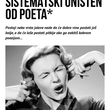
SISTEMATSKI UNIŠTEN
OD POETA*
Postoji neka vrsta jalove nade da će dobro vino postati još
bolje, a da će loše postati pitkije ako ga zakitiš kakvom
poezijom...