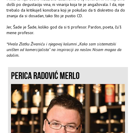
došli po degustaciju vina, ni vinarija koja te je angažovala. I da, nije
trebalo da kritikuješ konobara koji je pokušao da ti diskretno da do
znanja da si dosadan, tako što je pustio CD.
Jer, Šade je Šade, koliko god da si ti profesor. Pardon, poeta, ču’š
mene profesor.
*Hvala Zlatku Živaniću i njegovoj kolumni „Kako sam sistematski
uništen od komercijalista“ na inspiraciji za naslov. Nisam mogao da
odolim.
PERICA RADOVIĆ MERLO