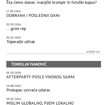
Šta ćemo danas: ivanjički krompir ili futoški kupus?
17.03.2016.
ODBRANA I POSLEDNJI DANI
02.03.2016.
… grize rep
02.02.2016.
Triperaški užitak
prikaži sve
TOMISLAV IVANOVIĆ
02.03.2018.
AFTERPARTY POSLE VINSKOG SAJMA
19.08.2016.
Prokupac uzvraća udarac
03.02.2016.
MISLIM GLOBALNO, PIJEM LOKALNO