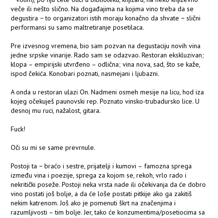
veče ili nešto slično. Na događajima na kojima vino treba da se
degustira − to organizatori istih moraju konačno da shvate − slični
performansi su samo maltretiranje posetilaca.
Pre izvesnog vremena, bio sam pozvan na degustaciju novih vina
jedne srpske vinarije. Rado sam se odazvao. Restoran ekskluzivan;
klopa – empirijski utvrđeno – odlična; vina nova, sad, što se kaže,
ispod čekića. Konobari poznati, nasmejani i ljubazni.
A onda u restoran ulazi On. Nadmeni osmeh mesije na licu, hod iza
kojeg očekuješ paunovski rep. Poznato vinsko-trubadursko lice. U
desnoj mu ruci, nažalost, gitara.
Fuck!
Oči su mi se same prevrnule.
Postoji ta − braćo i sestre, prijatelji i kumovi – famozna sprega
između vina i poezije, sprega za kojom se, rekoh, vrlo rado i
nekritički poseže. Postoji neka vrsta nade ili očekivanja da će dobro
vino postati još bolje, a da će loše postati pitkije ako ga zakitiš
nekim katrenom. Još ako je pomenuti škrt na značenjima i
razumljivosti – tim bolje. Jer, tako će konzumentima/posetiocima sa