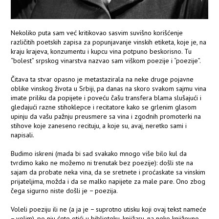
Nekoliko puta sam već kritikovao sasvim suvišno korišćenje
različitih poetskih zapisa za popunjavanje vinskih etiketa, koje je, na
kraju krajeva, konzumentu i kupcu vina potpuno beskorisno. Tu
“bolest” srpskog vinarstva nazvao sam viškom poezije i “poezije”.
Čitava ta stvar opasno je metastazirala na neke druge pojavne
oblike vinskog života u Srbiji, pa danas na skoro svakom sajmu vina
imate priliku da popijete i poveću čašu transfera blama slušajući i
gledajući razne stihoklepce i recitatore kako se grlenim glasom
upinju da vašu pažnju preusmere sa vina i zgodnih promoterki na
stihove koje zaneseno recituju, a koje su, avaj, neretko sami i
napisali.
Budimo iskreni (mada bi sad svakako mnogo više bilo kul da
tvrdimo kako ne možemo ni trenutak bez poezije): došli ste na
sajam da probate neka vina, da se sretnete i proćaskate sa vinskim
prijateljima, možda i da se malko napijete za male pare. Ono zbog
čega sigurno niste došli je − poezija.
Voleli poeziju ili ne (a ja je − suprotno utisku koji ovaj tekst nameće
− volim), po nju ćete otići u biblioteku, knjižaru, na neko književno