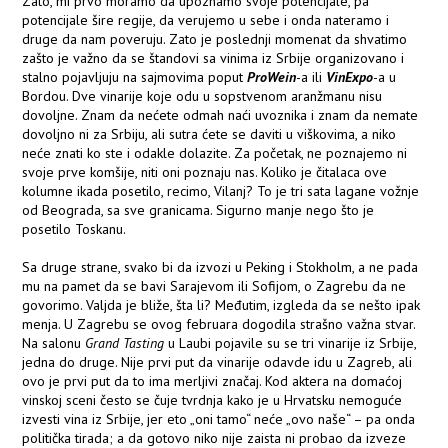
Zato, mi prvo moramo da upoznamo svoje potencijale, pa
potencijale šire regije, da verujemo u sebe i onda nateramo i
druge da nam poveruju. Zato je poslednji momenat da shvatimo
zašto je važno da se štandovi sa vinima iz Srbije organizovano i
stalno pojavljuju na sajmovima poput
ProWein
-a ili
VinExpo
-a u
Bordou. Dve vinarije koje odu u sopstvenom aranžmanu nisu
dovoljne. Znam da nećete odmah naći uvoznika i znam da nemate
dovoljno ni za Srbiju, ali sutra ćete se daviti u viškovima, a niko
neće znati ko ste i odakle dolazite. Za početak, ne poznajemo ni
svoje prve komšije, niti oni poznaju nas. Koliko je čitalaca ove
kolumne ikada posetilo, recimo, Vilanj? To je tri sata lagane vožnje
od Beograda, sa sve granicama. Sigurno manje nego što je
posetilo Toskanu.
Sa druge strane, svako bi da izvozi u Peking i Stokholm, a ne pada
mu na pamet da se bavi Sarajevom ili Sofijom, o Zagrebu da ne
govorimo. Valjda je bliže, šta li? Međutim, izgleda da se nešto ipak
menja. U Zagrebu se ovog februara dogodila strašno važna stvar.
Na salonu
Grand Tasting
u Laubi pojavile su se tri vinarije iz Srbije,
jedna do druge. Nije prvi put da vinarije odavde idu u Zagreb, ali
ovo je prvi put da to ima merljivi značaj. Kod aktera na domaćoj
vinskoj sceni često se čuje tvrdnja kako je u Hrvatsku nemoguće
izvesti vina iz Srbije, jer eto „oni tamo“ neće „ovo naše“ – pa onda
politička tirada; a da gotovo niko nije zaista ni probao da izveze