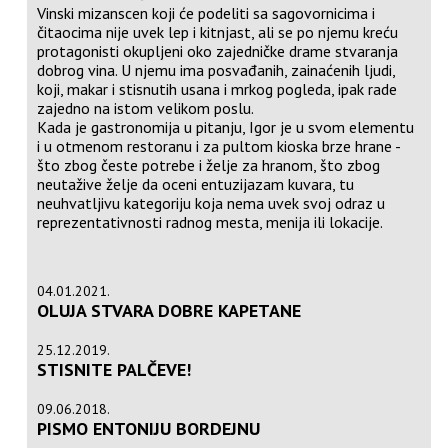
Vinski mizanscen koji će podeliti sa sagovornicima i
čitaocima nije uvek lep i kitnjast, ali se po njemu kreću
protagonisti okupljeni oko zajedničke drame stvaranja
dobrog vina. U njemu ima posvađanih, zainaćenih ljudi,
koji, makar i stisnutih usana i mrkog pogleda, ipak rade
zajedno na istom velikom poslu.
Kada je gastronomija u pitanju, Igor je u svom elementu
i u otmenom restoranu i za pultom kioska brze hrane -
što zbog česte potrebe i želje za hranom, što zbog
neutažive želje da oceni entuzijazam kuvara, tu
neuhvatljivu kategoriju koja nema uvek svoj odraz u
reprezentativnosti radnog mesta, menija ili lokacije.
04.01.2021.
OLUJA STVARA DOBRE KAPETANE
25.12.2019.
STISNITE PALČEVE!
09.06.2018.
PISMO ENTONIJU BORDEJNU