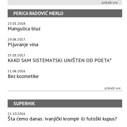
prikaži sve
PERICA RADOVIĆ MERLO
23.01.2018.
Mangulica bluz
29.06.2017.
Pljuvanje vina
25.03.2017.
KAKO SAM SISTEMATSKI UNIŠTEN OD POETA*
21.06.2016.
Bez kozmetike
prikaži sve
SUPERHIK
22.10.2016.
Šta ćemo danas: ivanjički krompir ili futoški kupus?