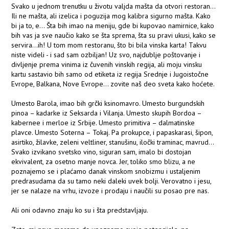
Svako u jednom trenutku u životu valjda mašta da otvori restoran...
Ili ne mašta, ali izelica i poguzija mog kalibra sigurno mašta. Kako
bi ja to, e... Šta bih imao na meniju, gde bi kupovao namirnice, kako
bih vas ja sve naučio kako se šta sprema, šta su pravi ukusi, kako se
servira...ih! U tom mom restoranu, što bi bila vinska karta! Takvu
niste videli - i sad sam ozbiljan! Uz svo, najdublje poštovanje i
divljenje prema vinima iz čuvenih vinskih regija, ali moju vinsku
kartu sastavio bih samo od etiketa iz regija Srednje i Jugoistočne
Evrope, Balkana, Nove Evrope... zovite naš deo sveta kako hoćete.
Umesto Barola, imao bih grčki ksinomavro. Umesto burgundskih
pinoa – kadarke iz Seksarda i Vilanja. Umesto skupih Bordoa –
kabernee i merloe iz Srbije. Umesto primitiva – dalmatinske
plavce. Umesto Soterna – Tokaj. Pa prokupce, i papaskarasi, šipon,
asirtiko, žilavke, zeleni veltliner, stanušinu, iločki traminac, mavrud...
Svako izvikano svetsko vino, siguran sam, imalo bi dostojan
ekvivalent, za osetno manje novca. Jer, toliko smo blizu, a ne
poznajemo se i plaćamo danak vinskom snobizmu i ustaljenim
predrasudama da su tamo neki daleki uvek bolji. Verovatno i jesu,
jer se nalaze na vrhu, izvoze i prodaju i naučili su posao pre nas.
Ali oni odavno znaju ko su i šta predstavljaju.