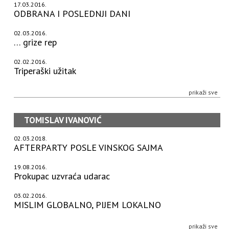
17.03.2016.
ODBRANA I POSLEDNJI DANI
02.03.2016.
… grize rep
02.02.2016.
Triperaški užitak
prikaži sve
TOMISLAV IVANOVIĆ
02.03.2018.
AFTERPARTY POSLE VINSKOG SAJMA
19.08.2016.
Prokupac uzvraća udarac
03.02.2016.
MISLIM GLOBALNO, PIJEM LOKALNO
prikaži sve