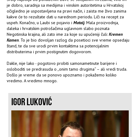
je dobro, saradnja sa medijima i vinskim autoritetima u Hrvatskoj
očigledno je uspostavljena na pravi način, i zaista me živo zanima
kakve će to rezultate dati u narednom periodu. Liči na recept za
uspeh. Konačno, u Laubi se pojavio i
Matalj
. Mala proizvodnja,
daleka i hrvatskim potrošačima uglavnom slabo poznata
Negotinska krajina, ali zato ime za koje su upućeniji čuli:
Kremen
Kamen
. To je bio dovoljan razlog da posetioci sve vreme opsedaju
štand, te da sve urodi prvim kontaktima sa potencijalnim
distributerima i prvim postignutim dogovorom.
Dakle, nije lako - pogotovo probiti samonametnute barijere i
osloboditi se predrasuda o „onim tamo drugima“ – ali vredi truda.
Došlo je vreme da se ponovo upoznamo i pokažemo koliko
vredimo. A vredimo mnogo.
IGOR LUKOVIĆ