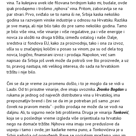
vina. Ta kuknjava uvek ide filovana tvrdnjom kako mi, budale, ovde
ipak prodajemo i trošimo „njihova“ vina. Pritom, zaboravlja se na
par stvari. Prvo, sviđalo se to nama ili ne, Srbija kaska nekoliko
godina sa razvojem vinske industrije u odnosu na Hrvatsku. Razlika
je sve manja, ali nije bilo tako do pre samo nekoliko godina. Tamo
je bilo više vina, više vinarije i više regulative, pa i više energije i
novca za uložiti na druga tržišta, između ostalog i naše. Dalje,
sredstva iz fondova EU, kako za proizvodnju, tako i ona za izvoz,
ušla su u značajnijoj količini u posao sa vinom, pa su od dela tog
novca, logično, finansirani izvoz i prodaja. Napokon, već sam
napisao da Srbija još uvek može da potroši sve što proizvede, a uz
to, pravog nastupa, niti velikog interesa, do sada na hrvatskom
tržištu i nije bilo.
Čini se da je vreme za promenu došlo, i to je moglo da se vidi u
Laubi. Od tri prisutne vinarije, dve imaju uvoznika.
Zvonko Bogdan
u
rukama je jednog od najvećih distributera vina u Hrvatskoj, ima
prepoznatljiv brend i čini se da im je potreban još samo „pravi
čovek na pravom mestu“ - pošto prodaja ne može da se vodi na
daljinu. Ali, tu sigurno neće biti problema. Druga je vinarija
Tonković
,
koja se u poslednje vreme izgleda više orijentisala na hrvatsko
nego na domaće tržište. Njihova vina imaju sve preduslove da
uspeju i tamo i ovde, jer kadarke nema puno, a Tonkovićeva je u
Srbiji najbolja od ponuđenih. Bave se socijalnim mrežama, vino im