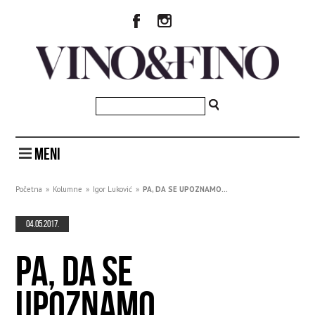
MENI
Početna
»
Kolumne
»
Igor Luković
»
PA, DA SE UPOZNAMO...
04.05.2017.
PA, DA SE
UPOZNAMO...