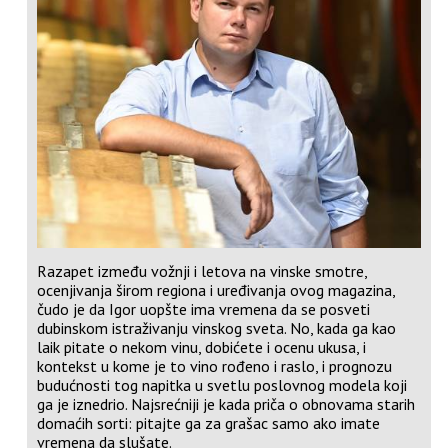
Razapet između vožnji i letova na vinske smotre,
ocenjivanja širom regiona i uređivanja ovog magazina,
čudo je da Igor uopšte ima vremena da se posveti
dubinskom istraživanju vinskog sveta. No, kada ga kao
laik pitate o nekom vinu, dobićete i ocenu ukusa, i
kontekst u kome je to vino rođeno i raslo, i prognozu
budućnosti tog napitka u svetlu poslovnog modela koji
ga je iznedrio. Najsrećniji je kada priča o obnovama starih
domaćih sorti: pitajte ga za grašac samo ako imate
vremena da slušate.