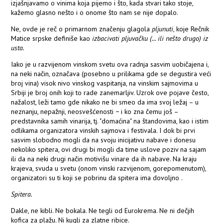
izjašnjavamo o vinima koja pijemo i što, kada stvari tako stoje,
kažemo glasno nešto i o onome što nam se nije dopalo.
Ne, ovde je reč o primarnom značenju glagola
pljunuti,
koje Rečnik
Matice srpske definiše kao
izbacivati pljuvačku (...
ili nešto drugo) iz
usta.
Iako je u razvijenom vinskom svetu ova radnja sasvim uobičajena i,
na neki način, označava (posebno u prilikama gde se degustira veći
broj vina) visok nivo vinskog vaspitanja, na vinskim sajmovima u
Srbiji je broj onih koji to rade zanemarljiv. Uzrok ove pojave često,
nažalost, leži tamo gde nikako ne bi smeo da ima svoj ležaj – u
neznanju, nepažnji, neosvešćenosti − i ko zna čemu još –
predstavnika samih vinarija, tj. "domaćina" na štandovima, kao i istim
odlikama organizatora vinskih sajmova i festivala. I dok bi prvi
sasvim slobodno mogli da na svoju inicijativu nabave i donesu
nekoliko spitera, ovi drugi bi mogli da time uslove poziv na sajam
ili da na neki drugi način motivišu vinare da ih nabave. Na kraju
krajeva, svuda u svetu (onom vinski razvijenom, gorepomenutom),
organizatori su ti koji se pobrinu da spitera ima dovoljno .
Spitera.
Dakle, ne kibli. Ne bokala. Ne tegli od Eurokrema. Ne ni dečjih
kofica za plažu. Ni kugli za zlatne ribice.