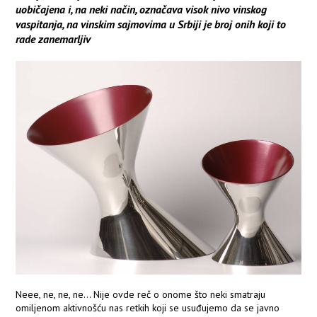
uobičajena i, na neki način, označava visok nivo vinskog
vaspitanja, na vinskim sajmovima u Srbiji je broj onih koji to
rade zanemarljiv
Neee, ne, ne, ne... Nije ovde reč o onome što neki smatraju
omiljenom aktivnošću nas retkih koji se usuđujemo da se javno