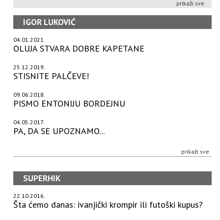
prikaži sve
IGOR LUKOVIĆ
04.01.2021.
OLUJA STVARA DOBRE KAPETANE
25.12.2019.
STISNITE PALČEVE!
09.06.2018.
PISMO ENTONIJU BORDEJNU
04.05.2017.
PA, DA SE UPOZNAMO...
prikaži sve
SUPERHIK
22.10.2016.
Šta ćemo danas: ivanjički krompir ili futoški kupus?