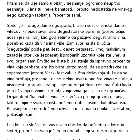
Pitam se, da li je samo u pitanju neznanje, ogromno neupitno
neznanje, ili ima tu i neke bahatosti, i, prosto, nedostatka ne vinskog
nego kućnog vaspitanja. Procenite sami.
Spiter je – drage dame i gospodo, braćo i sestre, vinske dame i
vitezovi
-
neizostavan deo degustatorske opreme (pored očiju,
nosa i jezika, npr.) kad god želimo da pažljivo degustiramo vina,
posebno kada tih vina ima više. Zamislite na šta bi ličila
"degustacija" posle pet, šest... deset, petnaest... (moj maksimum
zasad je otprilike šezdeset) isprobanih uzoraka koje ste uneli u
svoj organizam. Em što ne biste bili u stanju da ispravno procenite
vina koja probate, em što biste ubrzo mogli da se pozdravite sa
sopstvenom jetrom. Vinski festivali i slična dešavanja služe da se
vina probaju, procene i da se stekne uvid u ono što vinarije nude, a
nisu mesta pogodna za opijanje po bagatelnim cenama. Čak i kada
je o uživanju u vinima reč, pljuvanje vina ga nikako ne ograničava.
Organoleptička analiza vina se završava pre njegovog gutanja,
tako da njime svakako ništa nećemo dobiti, osim alkoholisanosti.
Pljuvanjem se ne odričemo uživanja u aromama i bukeu. Uostalom,
pokušajte sami.
I na kraju, u slučaju da vas nisam ubedio da počnete da koristite
spiter, prepričaću vam još jedan događaj koji se desio istog dana.