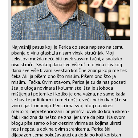
Najvažniji pasus koji je Perica do sada napisao na temu
pisanja o vinu glasi: „Ja nisam vinski stručnjak. Moji
tekstovi možda neće biti uvek sasvim tačni, a svakako
nisu stručni. Svakog dana sve više učim o vinu i svakog
dana sve više bivam svestan količine znanja koja me tek
čeka. Ali, ja pišem ono što mislim. Pišem ono što ja
mislim.“ Tačka. Ovim stavom, Perica je tu da nas podseti
šta je uloga novinara i kolumniste, šta je sloboda
mišljenja i polemike i koliko je ona važna, ne samo kada
se bavite politikom ili umetnošću, već i nečim kao što su
vino i gastronomija. Perica ima svoj blog na adresi
merlo.rs
, nepretenciozan i prijemčiv i uvek do kraja iskren -
čak i kad zna da nešto ne zna, jer ume da pita! Na svom
blogu piše samo o konkretnim vinima sa kojima ukrsti
nos i nepca, a dok na ovim stranicama, Perica širi
dijapazon tema pokušavajući da doda po koji koristan