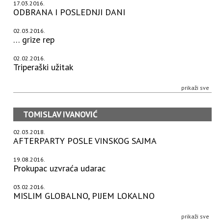
17.03.2016.
ODBRANA I POSLEDNJI DANI
02.03.2016.
… grize rep
02.02.2016.
Triperaški užitak
prikaži sve
TOMISLAV IVANOVIĆ
02.03.2018.
AFTERPARTY POSLE VINSKOG SAJMA
19.08.2016.
Prokupac uzvraća udarac
03.02.2016.
MISLIM GLOBALNO, PIJEM LOKALNO
prikaži sve