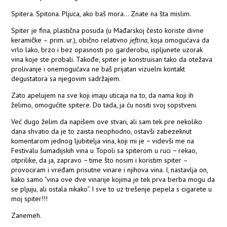
Spitera. Spitona. Pljuca, ako baš mora... Znate na šta mislim.
Spiter je fina, plastična posuda (u Mađarskoj često koriste divne
keramičke – prim. ur.), obično relativno
jeftina
, koja omogućava da
vrlo lako, brzo i bez opasnosti po garderobu, ispljunete uzorak
vina koje ste probali. Takođe, spiter je konstruisan tako da otežava
prolivanje i onemogućava ne baš prijatan vizuelni kontakt
degustatora sa njegovim sadržajem.
Zato apelujem na sve koji imaju uticaja na to, da nama koji ih
želimo, omogućite spitere. Do tada, ja ću nositi svoj sopstveni.
Već dugo želim da napišem ove stvari, ali sam tek pre nekoliko
dana shvatio da je to zaista neophodno, ostavši zabezeknut
komentarom jednog ljubitelja vina, koji mi je − videvši me na
Festivalu šumadijskih vina u Topoli sa spiterom u ruci − rekao,
otprilike, da ja, zapravo − time što nosim i koristim spiter –
provociram i vređam prisutne vinare i njihova vina. I, nastavlja on,
kako samo "vina ove dve vinarije kojima je tek prva berba mogu da
se pljuju, ali ostala nikako“. I sve to uz trešenje pepela s cigarete u
moj spiter!!!
Zanemeh.