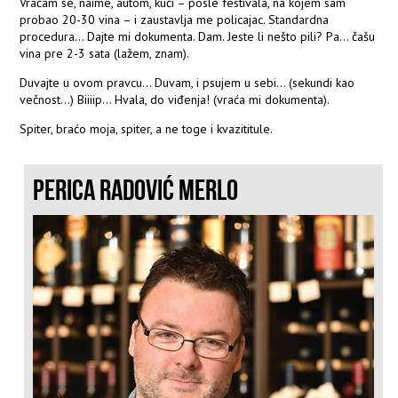
Vraćam se, naime, autom, kući – posle festivala, na kojem sam
probao 20-30 vina – i zaustavlja me policajac. Standardna
procedura... Dajte mi dokumenta. Dam. Jeste li nešto pili? Pa... čašu
vina pre 2-3 sata (lažem, znam).
Duvajte u ovom pravcu... Duvam, i psujem u sebi... (sekundi kao
večnost...) Biiiip... Hvala, do viđenja! (vraća mi dokumenta).
Spiter, braćo moja, spiter, a ne toge i kvazititule.
PERICA RADOVIĆ MERLO