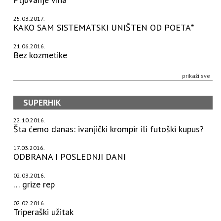
25.03.2017.
KAKO SAM SISTEMATSKI UNIŠTEN OD POETA*
21.06.2016.
Bez kozmetike
prikaži sve
SUPERHIK
22.10.2016.
Šta ćemo danas: ivanjički krompir ili futoški kupus?
17.03.2016.
ODBRANA I POSLEDNJI DANI
02.03.2016.
… grize rep
02.02.2016.
Triperaški užitak