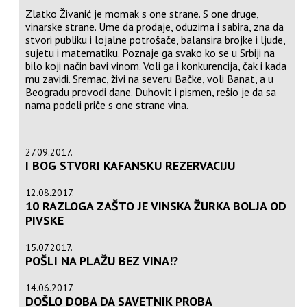
Zlatko Živanić je momak s one strane. S one druge,
vinarske strane. Ume da prodaje, oduzima i sabira, zna da
stvori publiku i lojalne potrošače, balansira brojke i ljude,
sujetu i matematiku. Poznaje ga svako ko se u Srbiji na
bilo koji način bavi vinom. Voli ga i konkurencija, čak i kada
mu zavidi. Sremac, živi na severu Bačke, voli Banat, a u
Beogradu provodi dane. Duhovit i pismen, rešio je da sa
nama podeli priče s one strane vina.
27.09.2017.
I BOG STVORI KAFANSKU REZERVACIJU
12.08.2017.
10 RAZLOGA ZAŠTO JE VINSKA ŽURKA BOLJA OD
PIVSKE
15.07.2017.
POŠLI NA PLAŽU BEZ VINA!?
14.06.2017.
DOŠLO DOBA DA SAVETNIK PROBA