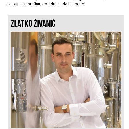
da skupljaju prašinu, a od drugih da leti perje!
ZLATKO ŽIVANIĆ