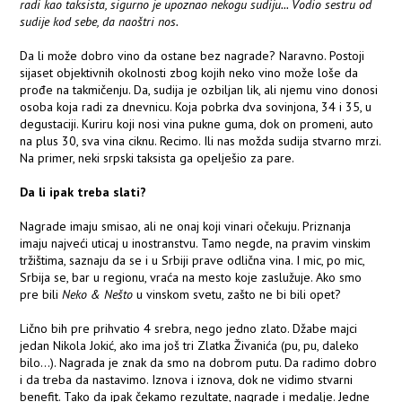
radi kao taksista, sigurno je upoznao nekogu sudiju... Vodio sestru od
sudije kod sebe, da naoštri nos.
Da li može dobro vino da ostane bez nagrade? Naravno. Postoji
sijaset objektivnih okolnosti zbog kojih neko vino može loše da
prođe na takmičenju. Da, sudija je ozbiljan lik, ali njemu vino donosi
osoba koja radi za dnevnicu. Koja pobrka dva sovinjona, 34 i 35, u
degustaciji. Kuriru koji nosi vina pukne guma, dok on promeni, auto
na plus 30, sva vina ciknu. Recimo. Ili nas možda sudija stvarno mrzi.
Na primer, neki srpski taksista ga opelješio za pare.
Da li ipak treba slati?
Nagrade imaju smisao, ali ne onaj koji vinari očekuju. Priznanja
imaju najveći uticaj u inostranstvu. Tamo negde, na pravim vinskim
tržištima, saznaju da se i u Srbiji prave odlična vina. I mic, po mic,
Srbija se, bar u regionu, vraća na mesto koje zaslužuje. Ako smo
pre bili
Neko & Nešto
u vinskom svetu, zašto ne bi bili opet?
Lično bih pre prihvatio 4 srebra, nego jedno zlato. Džabe majci
jedan Nikola Jokić, ako ima još tri Zlatka Živanića (pu, pu, daleko
bilo...). Nagrada je znak da smo na dobrom putu. Da radimo dobro
i da treba da nastavimo. Iznova i iznova, dok ne vidimo stvarni
benefit. Tako da ipak čekamo rezultate, nagrade i medalje. Jedne