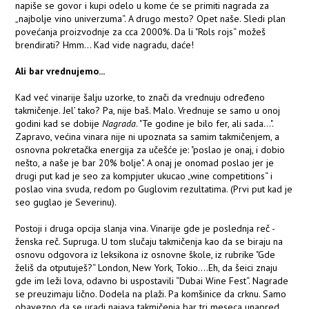
napiše se govor i kupi odelo u kome će se primiti nagrada za
„najbolje vino univerzuma“. A drugo mesto? Opet naše. Sledi plan
povećanja proizvodnje za cca 2000%. Da li "Rols rojs“ možeš
brendirati? Hmm... Kad vide nagradu, daće!
Ali bar vrednujemo...
Kad već vinarije šalju uzorke, to znači da vrednuju određeno
takmičenje. Jel’ tako? Pa, nije baš. Malo. Vrednuje se samo u onoj
godini kad se dobije
Nagrada
. "Te godine je bilo fer, ali sada...".
Zapravo, većina vinara nije ni upoznata sa samim takmičenjem, a
osnovna pokretačka energija za učešće je: "poslao je onaj, i dobio
nešto, a naše je bar 20% bolje". A onaj je onomad poslao jer je
drugi put kad je seo za kompjuter ukucao „wine competitions“ i
poslao vina svuda, redom po Guglovim rezultatima. (Prvi put kad je
seo guglao je Severinu).
Postoji i druga opcija slanja vina. Vinarije gde je poslednja reč -
ženska reč. Supruga. U tom slučaju takmičenja kao da se biraju na
osnovu odgovora iz leksikona iz osnovne škole, iz rubrike "Gde
želiš da otputuješ?“ London, New York, Tokio....Eh, da šeici znaju
gde im leži lova, odavno bi uspostavili “Dubai Wine Fest“. Nagrade
se preuzimaju lično. Dodela na plaži. Pa komšinice da crknu. Samo
obavezno da se uradi najava takmičenja bar tri meseca unapred.