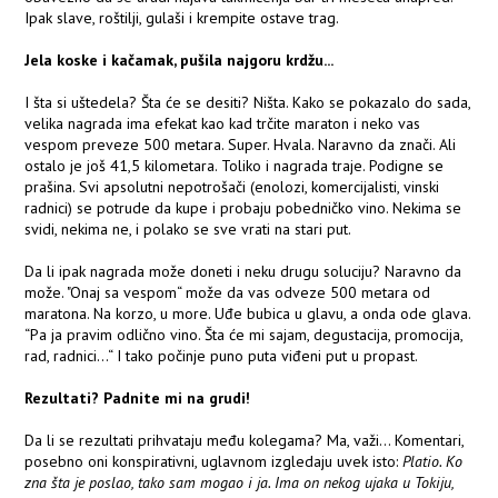
Ipak slave, roštilji, gulaši i krempite ostave trag.
Jela koske i kačamak, pušila najgoru krdžu...
I šta si uštedela? Šta će se desiti? Ništa. Kako se pokazalo do sada,
velika nagrada ima efekat kao kad trčite maraton i neko vas
vespom preveze 500 metara. Super. Hvala. Naravno da znači. Ali
ostalo je još 41,5 kilometara. Toliko i nagrada traje. Podigne se
prašina. Svi apsolutni nepotrošači (enolozi, komercijalisti, vinski
radnici) se potrude da kupe i probaju pobedničko vino. Nekima se
svidi, nekima ne, i polako se sve vrati na stari put.
Da li ipak nagrada može doneti i neku drugu soluciju? Naravno da
može. "Onaj sa vespom“ može da vas odveze 500 metara od
maratona. Na korzo, u more. Uđe bubica u glavu, a onda ode glava.
“Pa ja pravim odlično vino. Šta će mi sajam, degustacija, promocija,
rad, radnici...“ I tako počinje puno puta viđeni put u propast.
Rezultati? Padnite mi na grudi!
Da li se rezultati prihvataju među kolegama? Ma, važi... Komentari,
posebno oni konspirativni, uglavnom izgledaju uvek isto:
Platio. Ko
zna šta je poslao, tako sam mogao i ja. Ima on nekog ujaka u Tokiju,