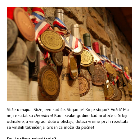
Stiže u maju... Stiže, evo sad će. Stigao je! Ko je stigao? Vožd? Ma
ne, rezultat sa
Decantera
! Kao i svake godine kad proleće u Srbiji
odmakne, a vinogradi dobro olistaju, dolazi vreme prvih rezultata
sa vinskih takmičenja. Groznica može da počne!