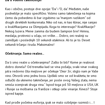
Da li volimo takmičenja?
Kao i obično, postoje dve opcije: "Da" i "O, da". Međutim, naše
podneblje je malo specifično. Volimo samo takmičenja na kojima
ćemo da pobedimo ili bar izgubimo sa "manjom razlikom“ od
drugih direktnih konkurenata. Niko od nas, ni kao klinac, nije sanjao
o kvalifikacijama za Olimpijadu. Koga to interesuje? Kvalifikacije?
Nekog luzera. Mene zanima da budem šampion bre! Himna,
medalja, protivnici u očaju, svi vrište.... Dobro, oni realniji su
zamišljali i poslednjih 10 sekundi utakmice. Ali to je to. Deset
sekundi trčanja i truda. Maksimalno!
Očekivanja. Samo realno...
Da li smo realni u očekivanjima? Zašto bi bili? Kome je realnost
dobro donela? Od trenutka kad se vina pošalju, svaki vinar svakog
jutra redovno čita mejlove jer očekuje "
Dear Sir
, stiglo nam je Vaše
vino. Otvorili smo jednu bocu. Upiškili smo se od kvaliteta, te smo
odlučili da ukinemo takmičenje, jer posle ovog Vašeg zlata, nema
smisla ocenjivati druga vina.“ Ispod toga još 50 mejlova iz USA, UK
i Rusije sa molbama za franšize i otkup cele vinarije. Kinezi? Stoje
ispred kapije.
Kad prođe početna euforija, ipak se malo ozbiljnije razmisli i... I