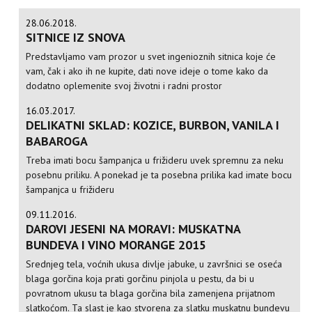
28.06.2018.
SITNICE IZ SNOVA
Predstavljamo vam prozor u svet ingenioznih sitnica koje će
vam, čak i ako ih ne kupite, dati nove ideje o tome kako da
dodatno oplemenite svoj životni i radni prostor
16.03.2017.
DELIKATNI SKLAD: KOZICE, BURBON, VANILA I
BABAROGA
Treba imati bocu šampanjca u frižideru uvek spremnu za neku
posebnu priliku. A ponekad je ta posebna prilika kad imate bocu
šampanjca u frižideru
09.11.2016.
DAROVI JESENI NA MORAVI: MUSKATNA
BUNDEVA I VINO MORANGE 2015
Srednjeg tela, voćnih ukusa divlje jabuke, u završnici se oseća
blaga gorčina koja prati gorčinu pinjola u pestu, da bi u
povratnom ukusu ta blaga gorčina bila zamenjena prijatnom
slatkoćom. Ta slast je kao stvorena za slatku muskatnu bundevu