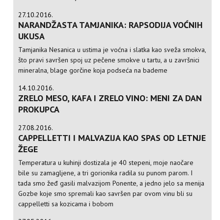
27.10.2016.
NARANDŽASTA TAMJANIKA: RAPSODIJA VOĆNIH
UKUSA
Tamjanika Nesanica u ustima je voćna i slatka kao sveža smokva,
što pravi savršen spoj uz pečene smokve u tartu, a u završnici
mineralna, blage gorčine koja podseća na bademe
14.10.2016.
ZRELO MESO, KAFA I ZRELO VINO: MENI ZA DAN
PROKUPCA
27.08.2016.
CAPPELLETTI I MALVAZIJA KAO SPAS OD LETNJE
ŽEGE
Temperatura u kuhinji dostizala je 40 stepeni, moje naočare
bile su zamagljene, a tri gorionika radila su punom parom. I
tada smo žeđ gasili malvazijom Ponente, a jedno jelo sa menija
Gozbe koje smo spremali kao savršen par ovom vinu bli su
cappelletti sa kozicama i bobom