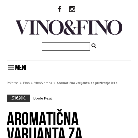
MENI
Početna
»
Fino
»
Vino&hrana
»
Aromatična varijanta za prizivanje leta
27.05.2016.
Đorđe Pešić
AROMATIČNA
VARIJANTA ZA