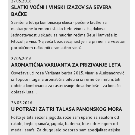
27.05.2016.
SLATKI VOĆNI I VINSKI IZAZOV SA SEVERA
BAČKE
Savršena letnja kombinacija ukusa - pečene kruške sa
maskarpone kremom i slatko belo vino iz Hajdukova.
Jednostavnost u skladu sa mudrim rečima Bele Hamvaša iz
Filozofija vina: "Najveća bezosećajnost je, na primer, na veselom
porodičnom ručku piti dramatično vino"...
27.05.2016.
AROMATIČNA VARIJANTA ZA PRIZIVANJE LETA
Osvežavajući roze Varijanta berba 2015. vinarije Aleksandrović
iz Topole i lagana aromatična piletina iz rerne će, mislim, biti
dobitna kombinacija za rasterivanje dosadne kiše i za konačni
dolazak leta...
26.05.2016.
U POTRAZI ZA TRI TALASA PANONSKOG MORA
Pošto je bila sezona jagoda, roze sam upario sa salatom od
rukole, bejbi spanaća, jagoda, badema, fete i dresingom od
meda i senfa. Za drugo jelo odabrao sam specijalitet azijske