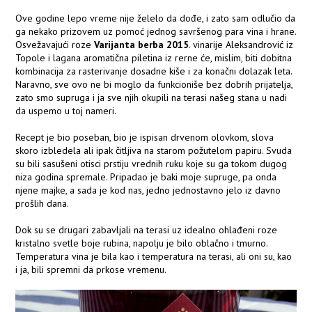
Ove godine lepo vreme nije želelo da dođe, i zato sam odlučio da
ga nekako prizovem uz pomoć jednog savršenog para vina i hrane.
Osvežavajući roze
Varijanta berba 2015
. vinarije Aleksandrović iz
Topole i lagana aromatična piletina iz rerne će, mislim, biti dobitna
kombinacija za rasterivanje dosadne kiše i za konačni dolazak leta.
Naravno, sve ovo ne bi moglo da funkcioniše bez dobrih prijatelja,
zato smo supruga i ja sve njih okupili na terasi našeg stana u nadi
da uspemo u toj nameri.
Recept je bio poseban, bio je ispisan drvenom olovkom, slova
skoro izbledela ali ipak čitljiva na starom požutelom papiru. Svuda
su bili sasušeni otisci prstiju vrednih ruku koje su ga tokom dugog
niza godina spremale. Pripadao je baki moje supruge, pa onda
njene majke, a sada je kod nas, jedno jednostavno jelo iz davno
prošlih dana.
Dok su se drugari zabavljali na terasi uz idealno ohlađeni roze
kristalno svetle boje rubina, napolju je bilo oblačno i tmurno.
Temperatura vina je bila kao i temperatura na terasi, ali oni su, kao
i ja, bili spremni da prkose vremenu.