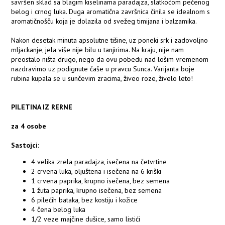
savršen sklad sa blagim kiselinama paradajza, slatkoćom pečenog
belog i crnog luka. Duga aromatična završnica činila se idealnom s
aromatičnošču koja je dolazila od svežeg timijana i balzamika.
Nakon desetak minuta apsolutne tišine, uz poneki srk i zadovoljno
mljackanje, jela više nije bilu u tanjirima. Na kraju, nije nam
preostalo ništa drugo, nego da ovu pobedu nad lošim vremenom
nazdravimo uz podignute čaše u pravcu Sunca. Varijanta boje
rubina kupala se u sunčevim zracima, živeo roze, živelo leto!
PILETINA IZ RERNE
za 4 osobe
Sastojci:
4 velika zrela paradajza, isečena na četvrtine
2 crvena luka, oljuštena i isečena na 6 kriški
1 crvena paprika, krupno isečena, bez semena
1 žuta paprika, krupno isečena, bez semena
6 pilećih bataka, bez kostiju i kožice
4 čena belog luka
1/2 veze majčine dušice, samo listići