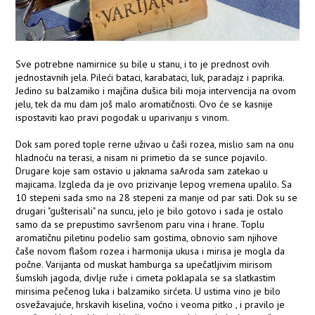
Sve potrebne namirnice su bile u stanu, i to je prednost ovih
jednostavnih jela. Pileći bataci, karabataci, luk, paradajz i paprika.
Jedino su balzamiko i majčina dušica bili moja intervencija na ovom
jelu, tek da mu dam još malo aromatičnosti. Ovo će se kasnije
ispostaviti kao pravi pogodak u uparivanju s vinom.
Dok sam pored tople rerne uživao u čaši rozea, mislio sam na onu
hladnoću na terasi, a nisam ni primetio da se sunce pojavilo.
Drugare koje sam ostavio u jaknama saAroda sam zatekao u
majicama. Izgleda da je ovo prizivanje lepog vremena upalilo. Sa
10 stepeni sada smo na 28 stepeni za manje od par sati. Dok su se
drugari "gušterisali" na suncu, jelo je bilo gotovo i sada je ostalo
samo da se prepustimo savršenom paru vina i hrane. Toplu
aromatičnu piletinu podelio sam gostima, obnovio sam njihove
čaše novom flašom rozea i harmonija ukusa i mirisa je mogla da
počne. Varijanta od muskat hamburga sa upečatljivim mirisom
šumskih jagoda, divlje ruže i cimeta poklapala se sa slatkastim
mirisima pečenog luka i balzamiko sirćeta. U ustima vino je bilo
osvežavajuće, hrskavih kiselina, voćno i veoma pitko , i pravilo je