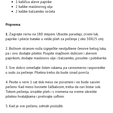
1 kašičica aleve paprike
2 kašike maslinovog ulja
2 kašike balzamiko sirćeta
Priprema:
1.
Zagrejte rernu na 180 stepeni. Ubacite paradajz, crveni luk,
paprike i pileće batake u veliki pleh za pečenje ( oko 30X25 cm).
2. Bočnom stranom noža izgnječite neoljuštene čenove belog luka,
pa i ovo dodajte piletini. Pospite majčinom dušicom i alevom
paprikom, dodajte maslinovo ulje i balzamiko, posolite i pobiberite.
3. Sve dobro izmešajte čistim rukama, pa ravnomerno rasporedite
u sudu za pečenje. Piletina treba da bude iznad povrća.
4. Pecite u rerni 1 sat dok meso ne porumeni i ne bude sasvim
pečeno. Kad meso bocnete čačkalicom, treba da curi bistar sok.
Tokom pečenja, izvadite pleh i s vremena na vreme okrećite
piletinu hvataljkama i prelivajte saftom.
5. Kad je sve pečeno, odmah poslužiti.