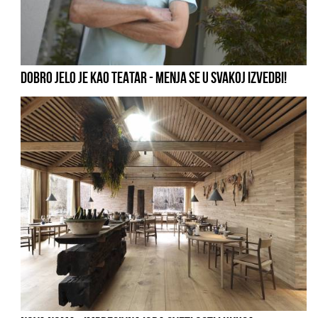
DOBRO JELO JE KAO TEATAR - MENJA SE U SVAKOJ IZVEDBI!