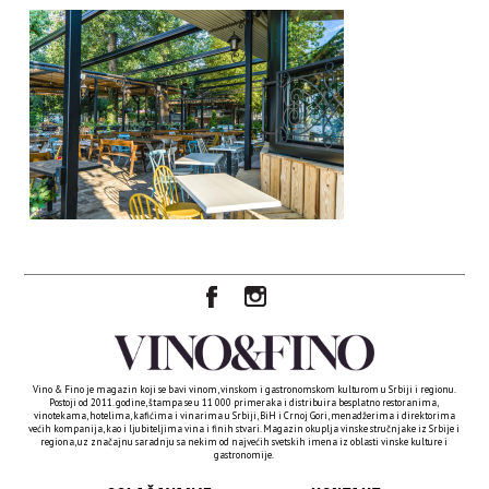
Vino & Fino je magazin koji se bavi vinom, vinskom i gastronomskom kulturom u Srbiji i regionu.
Postoji od 2011. godine, štampa se u 11 000 primeraka i distribuira besplatno restoranima,
vinotekama, hotelima, kafićima i vinarima u Srbiji, BiH i Crnoj Gori, menadžerima i direktorima
većih kompanija, kao i ljubiteljima vina i finih stvari. Magazin okuplja vinske stručnjake iz Srbije i
regiona, uz značajnu saradnju sa nekim od najvećih svetskih imena iz oblasti vinske kulture i
gastronomije.