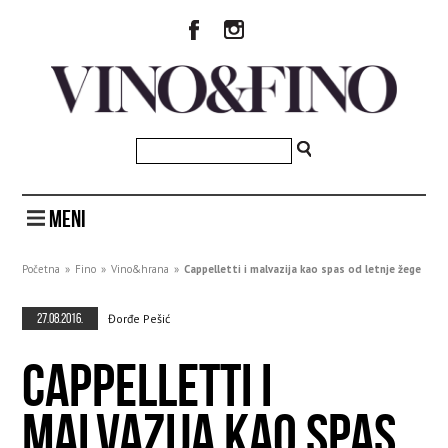
MENI
Početna
»
Fino
»
Vino&hrana
»
Cappelletti i malvazija kao spas od letnje žege
27.08.2016.
Đorđe Pešić
CAPPELLETTI I
MALVAZIJA KAO SPAS