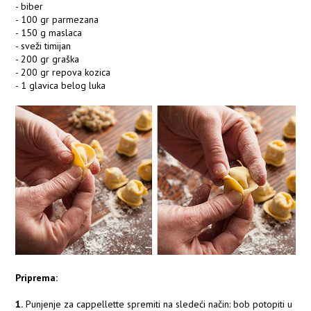
- biber
- 100 gr parmezana
- 150 g maslaca
- sveži timijan
- 200 gr graška
- 200 gr repova kozica
- 1 glavica belog luka
Priprema:
1.
Punjenje za cappellette spremiti na sledeći način: bob potopiti u