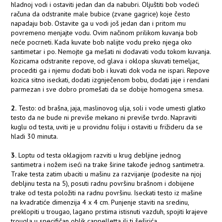
hladnoj vodi i ostaviti jedan dan da nabubri. Oljuštiti bob vodeći
računa da odstranite male bubice (zvane gagrice) koje često
napadaju bob. Ostavite ga u vodi još jedan dan i pritom mu
povremeno menjajte vodu. Ovim načinom prilikom kuvanja bob
neće pocrneti. Kada kuvate bob nalijte vodu preko njega oko
santimetar i po. Nemojte ga mešati ni dodavati vodu tokom kuvanja.
Kozicama odstranite repove, od glava i oklopa skuvati temeljac,
procediti ga i njemu dodati bob i kuvati dok voda ne ispari. Repove
kozica sitno iseckati, dodati izgnječenom bobu, dodati jaje i rendani
parmezan i sve dobro promešati da se dobije homogena smesa.
2.
Testo: od brašna, jaja, maslinovog ulja, soli i vode umesti glatko
testo da ne bude ni previše mekano ni previše tvrdo. Napraviti
kuglu od testa, uviti je u providnu foliju i ostaviti u frižideru da se
hladi 30 minuta.
3.
Loptu od testa oklagijom razviti u krug debljine jednog
santimetra i nožem iseći na trake širine takođe jednog santimetra.
Trake testa zatim ubaciti u mašinu za razvijanje (podesite na njoj
debljinu testa na 5), posuti radnu površinu brašnom i dobijene
trake od testa položiti na radnu površinu. Iseckati testo iz mašine
na kvadratiće dimenzija 4 x 4 cm. Punjenje staviti na sredinu,
preklopiti u trougao, lagano prstima istisnuti vazduh, spojiti krajeve
trougla u specifičan oblik cappelletta ili ti šeširića.