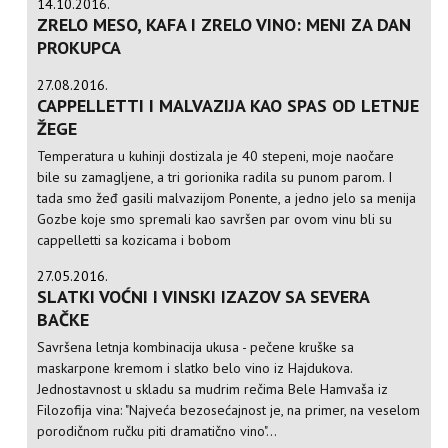
14.10.2016.
ZRELO MESO, KAFA I ZRELO VINO: MENI ZA DAN
PROKUPCA
27.08.2016.
CAPPELLETTI I MALVAZIJA KAO SPAS OD LETNJE
ŽEGE
Temperatura u kuhinji dostizala je 40 stepeni, moje naočare
bile su zamagljene, a tri gorionika radila su punom parom. I
tada smo žeđ gasili malvazijom Ponente, a jedno jelo sa menija
Gozbe koje smo spremali kao savršen par ovom vinu bli su
cappelletti sa kozicama i bobom
27.05.2016.
SLATKI VOĆNI I VINSKI IZAZOV SA SEVERA
BAČKE
Savršena letnja kombinacija ukusa - pečene kruške sa
maskarpone kremom i slatko belo vino iz Hajdukova.
Jednostavnost u skladu sa mudrim rečima Bele Hamvaša iz
Filozofija vina: "Najveća bezosećajnost je, na primer, na veselom
porodičnom ručku piti dramatično vino"...