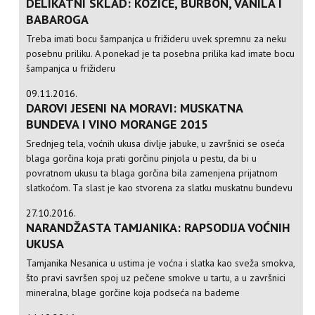
DELIKATNI SKLAD: KOZICE, BURBON, VANILA I
BABAROGA
Treba imati bocu šampanjca u frižideru uvek spremnu za neku
posebnu priliku. A ponekad je ta posebna prilika kad imate bocu
šampanjca u frižideru
09.11.2016.
DAROVI JESENI NA MORAVI: MUSKATNA
BUNDEVA I VINO MORANGE 2015
Srednjeg tela, voćnih ukusa divlje jabuke, u završnici se oseća
blaga gorčina koja prati gorčinu pinjola u pestu, da bi u
povratnom ukusu ta blaga gorčina bila zamenjena prijatnom
slatkoćom. Ta slast je kao stvorena za slatku muskatnu bundevu
27.10.2016.
NARANDŽASTA TAMJANIKA: RAPSODIJA VOĆNIH
UKUSA
Tamjanika Nesanica u ustima je voćna i slatka kao sveža smokva,
što pravi savršen spoj uz pečene smokve u tartu, a u završnici
mineralna, blage gorčine koja podseća na bademe