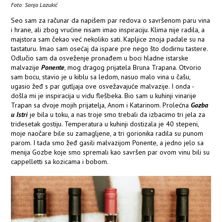
Foto: Sonja Lazukić
Seo sam za računar da napišem par redova o savršenom paru vina
i hrane, ali zbog vrućine nisam imao inspiraciju. Klima nije radila, a
majstora sam čekao već nekoliko sati. Kapljice znoja padale su na
tastaturu. Imao sam osećaj da ispare pre nego što dodirnu tastere.
Odlučio sam da osveženje pronađem u boci hladne istarske
malvazije
Ponente
, mog dragog prijatela Bruna Trapana. Otvorio
sam bocu, stavio je u kiblu sa ledom, nasuo malo vina u čašu,
ugasio žeđ s par gutljaja ove osvežavajuće malvazije. I onda -
došla mi je inspiracija u vidu flešbeka. Bio sam u kuhinji vinarije
Trapan sa dvoje mojih prijatelja, Anom i Katarinom. Prolećna
Gozba
u Istri
je bila u toku, a nas troje smo trebali da izbacimo tri jela za
tridesetak gostiju. Temperatura u kuhinji dostizala je 40 stepeni,
moje naočare bile su zamagljene, a tri gorionika radila su punom
parom. I tada smo žeđ gasili malvazijom Ponente, a jedno jelo sa
menija Gozbe koje smo spremali kao savršen par ovom vinu bili su
cappelletti sa kozicama i bobom.