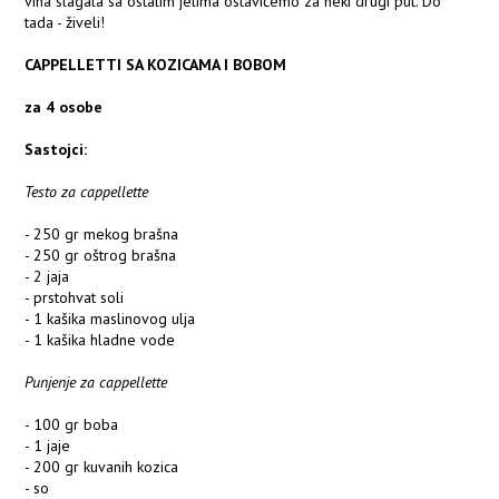
vina slagala sa ostalim jelima ostavićemo za neki drugi put. Do
tada - živeli!
CAPPELLETTI SA KOZICAMA I BOBOM
za 4 osobe
Sastojci:
Testo za cappellette
- 250 gr mekog brašna
- 250 gr oštrog brašna
- 2 jaja
- prstohvat soli
- 1 kašika maslinovog ulja
- 1 kašika hladne vode
Punjenje za cappellette
- 100 gr boba
- 1 jaje
- 200 gr kuvanih kozica
- so