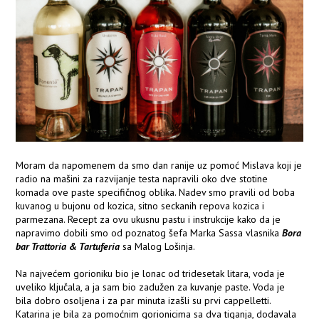
Moram da napomenem da smo dan ranije uz pomoć Mislava koji je
radio na mašini za razvijanje testa napravili oko dve stotine
komada ove paste specifičnog oblika. Nadev smo pravili od boba
kuvanog u bujonu od kozica, sitno seckanih repova kozica i
parmezana. Recept za ovu ukusnu pastu i instrukcije kako da je
napravimo dobili smo od poznatog šefa Marka Sassa vlasnika
Bora
bar Trattoria & Tartuferia
sa Malog Lošinja.
Na najvećem gorioniku bio je lonac od tridesetak litara, voda je
uveliko ključala, a ja sam bio zadužen za kuvanje paste. Voda je
bila dobro osoljena i za par minuta izašli su prvi cappelletti.
Katarina je bila za pomoćnim gorionicima sa dva tiganja, dodavala