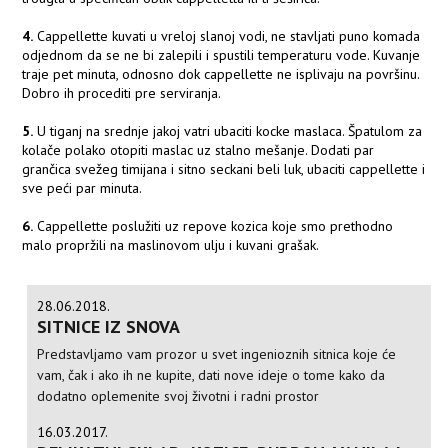
4.
Cappellette kuvati u vreloj slanoj vodi, ne stavljati puno komada
odjednom da se ne bi zalepili i spustili temperaturu vode. Kuvanje
traje pet minuta, odnosno dok cappellette ne isplivaju na površinu.
Dobro ih procediti pre serviranja.
5.
U tiganj na srednje jakoj vatri ubaciti kocke maslaca. Špatulom za
kolače polako otopiti maslac uz stalno mešanje. Dodati par
grančica svežeg timijana i sitno seckani beli luk, ubaciti cappellette i
sve peći par minuta.
6.
Cappellette poslužiti uz repove kozica koje smo prethodno
malo propržili na maslinovom ulju i kuvani grašak.
28.06.2018.
SITNICE IZ SNOVA
Predstavljamo vam prozor u svet ingenioznih sitnica koje će
vam, čak i ako ih ne kupite, dati nove ideje o tome kako da
dodatno oplemenite svoj životni i radni prostor
16.03.2017.