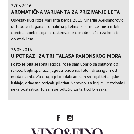
27.05.2016.
AROMATIČNA VARIJANTA ZA PRIZIVANJE LETA
Osvežavajući roze Varijanta berba 2015. vinarije Aleksandrović
iz Topole i lagana aromatična piletina iz rerne će, mislim, biti
dobitna kombinacija za rasterivanje dosadne kiše i za konačni
dolazak leta...
26.05.2016.
U POTRAZI ZA TRI TALASA PANONSKOG MORA
Pošto je bila sezona jagoda, roze sam upario sa salatom od
rukole, bejbi spanaća, jagoda, badema, fete i dresingom od
meda i senfa. Za drugo jelo odabrao sam specijalitet azijske
kuhinje, odnosno teriyaki piletinu. Naravno, za kraj mi je trebala i
neka poslastica. Tu sam se odlučio za tart od bresaka...