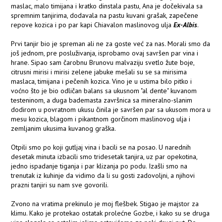
maslac, malo timijana i kratko dinstala pastu, Ana je dočekivala sa
spremnim tanjirima, dodavala na pastu kuvani grašak, zapečene
repove kozica i po par kapi Chiavalon maslinovog ulja
Ex-Albis
.
Prvi tanjir bio je spreman ali ne za goste već za nas. Morali smo da
još jednom, pre posluživanja, isprobamo ovaj savršen par vina i
hrane. Sipao sam čarobnu Brunovu malvaziju svetlo žute boje,
citrusni mirisi i mirisi zelene jabuke mešali su se sa mirisima
maslaca, timijana i pečenih kozica. Vino je u ustima bilo pitko i
voćno što je bio odličan balans sa ukusnom "al dente" kuvanom
testeninom, a duga bademasta završnica sa mineralno-slanim
dodirom u povratnom ukusu činila je savršen par sa ukusom mora u
mesu kozica, blagom i pikantnom gorčinom maslinovog ulja i
zemljanim ukusima kuvanog graška.
Otpili smo po koji gutljaj vina i bacili se na posao. U narednih
desetak minuta izbacili smo tridesetak tanjira, uz par opekotina,
jedno ispadanje tiganja i par klizanja po podu. Izašli smo na
trenutak iz kuhinje da vidimo da li su gosti zadovoljni, a njihovi
prazni tanjiri su nam sve govorili.
Zvono na vratima prekinulo je moj flešbek. Stigao je majstor za
klimu. Kako je protekao ostatak prolećne Gozbe, i kako su se druga