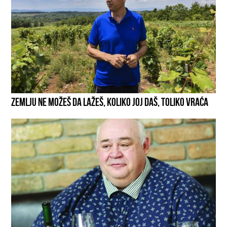
ZEMLJU NE MOŽEŠ DA LAŽEŠ, KOLIKO JOJ DAŠ, TOLIKO VRAĆA