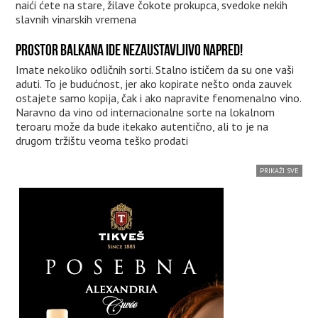
naići ćete na stare, žilave čokote prokupca, svedoke nekih
slavnih vinarskih vremena
PROSTOR BALKANA IDE NEZAUSTAVLJIVO NAPRED!
Imate nekoliko odličnih sorti. Stalno ističem da su one vaši
aduti. To je budućnost, jer ako kopirate nešto onda zauvek
ostajete samo kopija, čak i ako napravite fenomenalno vino.
Naravno da vino od internacionalne sorte na lokalnom
teroaru može da bude itekako autentično, ali to je na
drugom tržištu veoma teško prodati
PRIKAŽI SVE