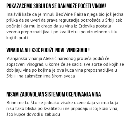
POKAZAĆEMO SRBIJI DA SE DAN MOŽE POČETI VINOM!
Inaišvili kaže da je minuli BeoWine Fairza njega bio još jedna
prilika da se uveri da prava regrutacija potrošača u Srbiji tek
počinje i da mu je drago da su vina iz Erdevika postala
veoma prepoznatljiva, i po kvalitetu i po vizuelnom stilu
koji ih prati
VINARIJA ALEKSIĆ PODIŽE NOVE VINOGRADE!
Vranjanska vinarija Aleksić narednog proleća podići će
sopstveni vinograd, u kome će se saditi sve sorte od kojih se
dobijaju vina po kojima je ova kuća vina prepoznatiljiva u
Srbiji i na takmičenjima širom sveta
NISAM ZADOVOLJAN SISTEMOM OCENJIVANJA VINA
Brine me to što se jednako visoke ocene daju vinima koja
nisu tako bliska po kvalitetu i ne pripadaju istoj klasi vina,
što kupce dovodi u zabludu