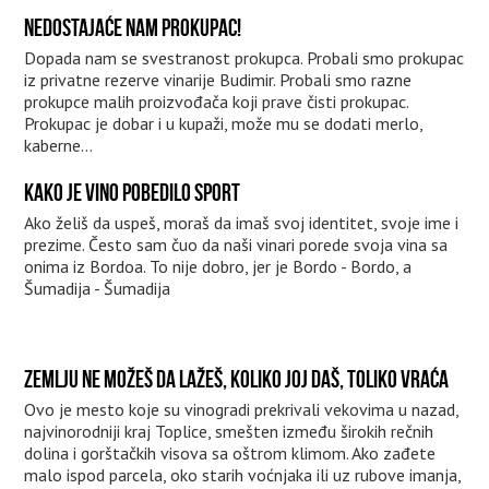
NEDOSTAJAĆE NAM PROKUPAC!
Dopada nam se svestranost prokupca. Probali smo prokupac
iz privatne rezerve vinarije Budimir. Probali smo razne
prokupce malih proizvođača koji prave čisti prokupac.
Prokupac je dobar i u kupaži, može mu se dodati merlo,
kaberne...
KAKO JE VINO POBEDILO SPORT
Ako želiš da uspeš, moraš da imaš svoj identitet, svoje ime i
prezime. Često sam čuo da naši vinari porede svoja vina sa
onima iz Bordoa. To nije dobro, jer je Bordo - Bordo, a
Šumadija - Šumadija
ZEMLJU NE MOŽEŠ DA LAŽEŠ, KOLIKO JOJ DAŠ, TOLIKO VRAĆA
Ovo je mesto koje su vinogradi prekrivali vekovima u nazad,
najvinorodniji kraj Toplice, smešten između širokih rečnih
dolina i gorštačkih visova sa oštrom klimom. Ako zađete
malo ispod parcela, oko starih voćnjaka ili uz rubove imanja,