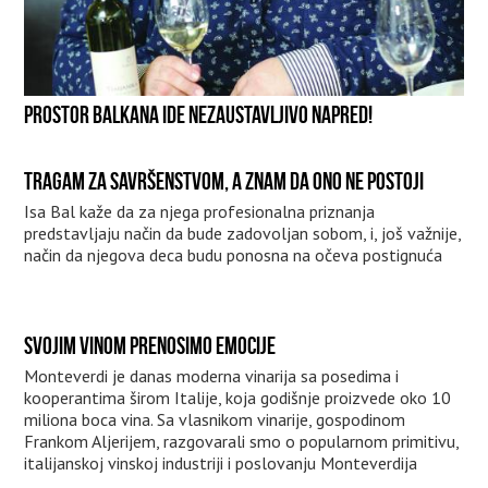
PROSTOR BALKANA IDE NEZAUSTAVLJIVO NAPRED!
TRAGAM ZA SAVRŠENSTVOM, A ZNAM DA ONO NE POSTOJI
Isa Bal kaže da za njega profesionalna priznanja
predstavljaju način da bude zadovoljan sobom, i, još važnije,
način da njegova deca budu ponosna na očeva postignuća
SVOJIM VINOM PRENOSIMO EMOCIJE
Monteverdi je danas moderna vinarija sa posedima i
kooperantima širom Italije, koja godišnje proizvede oko 10
miliona boca vina. Sa vlasnikom vinarije, gospodinom
Frankom Aljerijem, razgovarali smo o popularnom primitivu,
italijanskoj vinskoj industriji i poslovanju Monteverdija