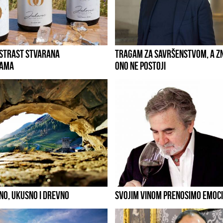
 STRAST STVARANA
TRAGAM ZA SAVRŠENSTVOM, A Z
JAMA
ONO NE POSTOJI
O, UKUSNO I DREVNO
SVOJIM VINOM PRENOSIMO EMOCI