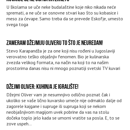
U školama se uče neke budalaštine koje niko nikada neće
spremati, a ne uče se osnovne stvari kao što su kobasice i
meso za ćevape. Samo treba da se prevede Eskofje, umesto
svega toga
ZAMERAM DŽEJMIJU OLIVERU TO ŠTO JE NEUREDAN!
Stevo Karapandža je za one koji nisu rođeni u Jugoslaviji
verovatno teško objašnjiv fenomen. Bio je kulinarska
zvezda velikog formata, na način na koji to na našim
prostorima danas nisu ni mnogo poznatiji svetski TV kuvari
DŽEJMI OLIVER: KUHINJA JE IGRALIŠTE!
Džejmi Oliver vam je nesumnjivo odlično poznat čak i
ukoliko se vaše lično kuvarsko umeće nije odmaklo dalje od
zagorele kajgane i supruge ili supruga koji se nekom
neobjašnjivom magijom uvek pobrine da vas na stolu
dočeka toplo jelo kada se umorni vratite sa posla. E, to se
zove uspeh...