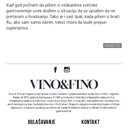
Kad god počnem da pišem o velikanima svetske
gastronomije uvek dođem u situaciju da se uplašim da ne
preteram u hvalisanju. Tako je i sad. Ipak, kada pišem o braći
Ru, ako sam samo iskren, tekst mora da bude prepun
superlativa...
PRIKAŽI SVE
Vino & Fino je magazin koji se bavi vinom, vinskom i gastronomskom kulturom u Srbiji i regionu.
Postoji od 2011. godine, štampa se u 11 000 primeraka i distribuira besplatno restoranima,
vinotekama, hotelima, kafićima i vinarima u Srbiji, BiH i Crnoj Gori, menadžerima i direktorima
većih kompanija, kao i ljubiteljima vina i finih stvari. Magazin okuplja vinske stručnjake iz Srbije i
regiona, uz značajnu saradnju sa nekim od najvećih svetskih imena iz oblasti vinske kulture i
gastronomije.
OGLAŠAVANJE
KONTAKT