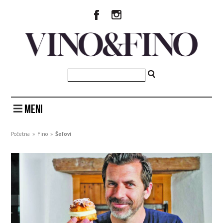
MENI
Početna
»
Fino
»
Šefovi