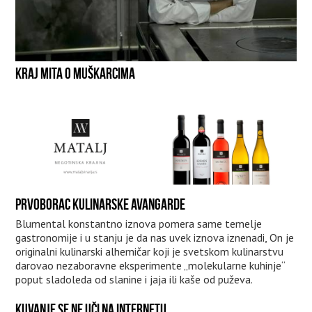
KRAJ MITA O MUŠKARCIMA
PRVOBORAC KULINARSKE AVANGARDE
Blumental konstantno iznova pomera same temelje
gastronomije i u stanju je da nas uvek iznova iznenadi, On je
originalni kulinarski alhemičar koji je svetskom kulinarstvu
darovao nezaboravne eksperimente „molekularne kuhinje“
poput sladoleda od slanine i jaja ili kaše od puževa.
KUVANJE SE NE UČI NA INTERNETU