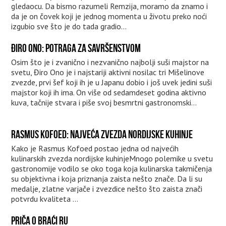
gledaocu. Da bismo razumeli Remzija, moramo da znamo i
da je on čovek koji je jednog momenta u životu preko noći
izgubio sve što je do tada gradio...
ĐIRO ONO: POTRAGA ZA SAVRŠENSTVOM
Osim što je i zvanično i nezvanično najbolji suši majstor na
svetu, Điro Ono je i najstariji aktivni nosilac tri Mišelinove
zvezde, prvi šef koji ih je u Japanu dobio i još uvek jedini suši
majstor koji ih ima. On više od sedamdeset godina aktivno
kuva, tačnije stvara i piše svoj besmrtni gastronomski...
RASMUS KOFOED: NAJVEĆA ZVEZDA NORDIJSKE KUHINJE
Kako je Rasmus Kofoed postao jedna od najvećih
kulinarskih zvezda nordijske kuhinjeMnogo polemike u svetu
gastronomije vodilo se oko toga koja kulinarska takmičenja
su objektivna i koja priznanja zaista nešto znače. Da li su
medalje, zlatne varjače i zvezdice nešto što zaista znači
potvrdu kvaliteta ...
PRIČA O BRAĆI RU