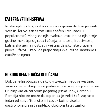
IZA LEĐA VELIKIH ŠEFOVA
Poslednjih godina, često se vode rasprave da li su poznati
svetski šefovi zaista zaslužili stečenu reputaciju i
popularnost? Mnogi od njih svakako jesu, jer iza njih stoje
godine mukotrpnog rada i učenja, smelost, kreativnost,
kulinarska genijalnost, ali i veština da iskoriste pružene
prilike u životu, kao i da prepoznaju kvalitetne saradnike i
okruže se njima
GORDON REMZI: TAČKA KLJUČANJA
Dok ga jedni obožavaju i kuju u zvezde njegove veštine,
šarm i znanje, drugi ga ne podnose i nazivaju ga psihopatom
i kuhinjskim diktatorom poganog jezika. Ipak, Gordonu
Remziju niko ne može da ospori da je veliki šef, zapravo
jedan od najvećih u istoriji i čovek koji je visoku
gastronomiju zaista približio običnom televizijskom