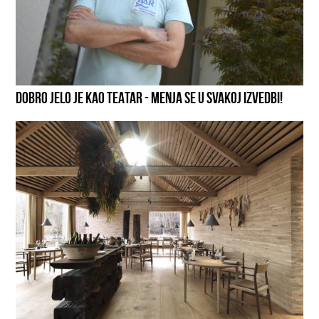
DOBRO JELO JE KAO TEATAR - MENJA SE U SVAKOJ IZVEDBI!