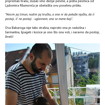
pripremali hranu, slušali smo dečije pesme, a jedna pesmica od
Ljubomira Ršumovića je obeležila ovu posebnu priliku.
"Nosim joj limun, nudim joj krušku, a ona ni da pokaže njušku, da li
postoji, il' ne postoji - uglavnom, ona se mene boji".
Ova Babaroga nije tako strašna, naprotiv ona je raskošna i
šarmantna, špageti i kozice je ono što ona voli, i naravno da postoji,
živeli!