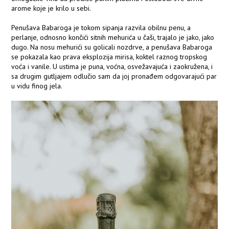
arome koje je krilo u sebi.
Penušava Babaroga je tokom sipanja razvila obilnu penu, a
perlanje, odnosno končići sitnih mehurića u čaši, trajalo je jako, jako
dugo. Na nosu mehurići su golicali nozdrve, a penušava Babaroga
se pokazala kao prava eksplozija mirisa, koktel raznog tropskog
voća i vanile. U ustima je puna, voćna, osvežavajuća i zaokružena, i
sa drugim gutljajem odlučio sam da joj pronađem odgovarajući par
u vidu finog jela.