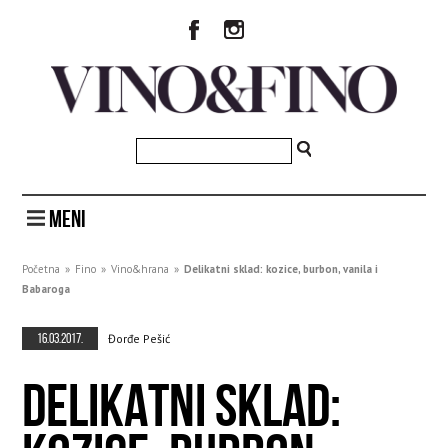
MENI
Početna
»
Fino
»
Vino&hrana
»
Delikatni sklad: kozice, burbon, vanila i
Babaroga
16.03.2017.
Đorđe Pešić
DELIKATNI SKLAD: