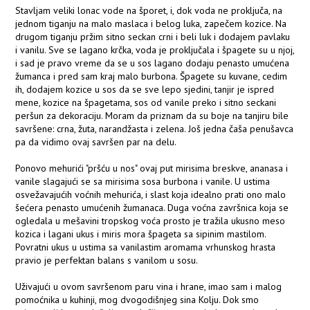
Stavljam veliki lonac vode na šporet, i, dok voda ne proključa, na
jednom tiganju na malo maslaca i belog luka, zapečem kozice. Na
drugom tiganju pržim sitno seckan crni i beli luk i dodajem pavlaku
i vanilu. Sve se lagano krčka, voda je proključala i špagete su u njoj,
i sad je pravo vreme da se u sos lagano dodaju penasto umućena
žumanca i pred sam kraj malo burbona. Špagete su kuvane, cedim
ih, dodajem kozice u sos da se sve lepo sjedini, tanjir je ispred
mene, kozice na špagetama, sos od vanile preko i sitno seckani
peršun za dekoraciju. Moram da priznam da su boje na tanjiru bile
savršene: crna, žuta, narandžasta i zelena. Još jedna čaša penušavca
pa da vidimo ovaj savršen par na delu.
Ponovo mehurići "pršću u nos" ovaj put mirisima breskve, ananasa i
vanile slagajući se sa mirisima sosa burbona i vanile. U ustima
osvežavajućih voćnih mehurića, i slast koja idealno prati ono malo
šećera penasto umućenih žumanaca. Duga voćna završnica koja se
ogledala u mešavini tropskog voća prosto je tražila ukusno meso
kozica i lagani ukus i miris mora špageta sa sipinim mastilom.
Povratni ukus u ustima sa vanilastim aromama vrhunskog hrasta
pravio je perfektan balans s vanilom u sosu.
Uživajući u ovom savršenom paru vina i hrane, imao sam i malog
pomoćnika u kuhinji, mog dvogodišnjeg sina Kolju. Dok smo