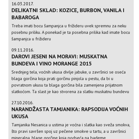
16.03.2017.
DELIKATNI SKLAD: KOZICE, BURBON, VANILA I
BABAROGA
Treba imati bocu šampanjca u frižideru uvek spremnu za neku
posebnu priliku. A ponekad je ta posebna prilika kad imate bocu
šampanjca u frižideru
09.11.2016.
DAROVI JESENI NA MORAVI: MUSKATNA
BUNDEVA I VINO MORANGE 2015
Srednjeg tela, voćnih ukusa divlje jabuke, u završnici se oseća
blaga gorčina koja prati gorčinu pinjola u pestu, da bi u
povratnom ukusu ta blaga gorčina bila zamenjena prijatnom
slatkoćom. Ta slast je kao stvorena za slatku muskatnu bundevu
27.10.2016.
NARANDŽASTA TAMJANIKA: RAPSODIJA VOĆNIH
UKUSA
Tamjanika Nesanica u ustima je voćna i slatka kao sveža smokva,
što pravi savršen spoj uz pečene smokve u tartu, a u završnici
mineralna, blage gorčine koja podseća na bademe