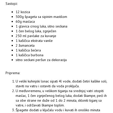
Sastojci:
12 kozica
500g špageta sa sipinim mastilom
60g maslaca
1 glavica crnog luka, sitno seckana
1 čen belog luka, zgnječen
250 ml pavlake za kuvanje
1 kašičica ekstrata vanile
2 žumanceta
1 kašičica šećera
1 kašičica burbona
sitno seckani peršun za dekoraciju
Priprema:
U veliki kuhinjski lonac sipati 4l vode, dodati četiri kašike soli,
staviti na vatru i ostaviti da voda proključa.
U međuvremenu, u velikom tiganju na srednjoj vatri otopiti
maslac, 1 čen zgnječenog belog luka, dodati škampe, peći ih
sa obe strane ne duže od 1 do 2 minuta, skloniti tiganj sa
vatre, i održavati škampe toplim.
Špagete dodati u ključalu vodu i kuvati ih onoliko minuta