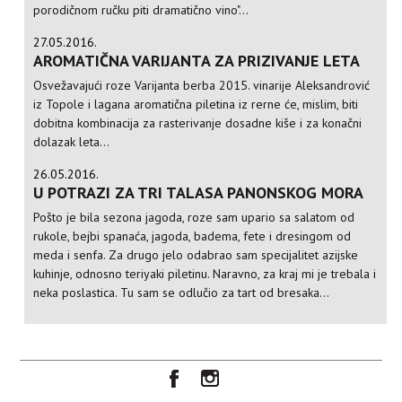
porodičnom ručku piti dramatično vino"...
27.05.2016.
AROMATIČNA VARIJANTA ZA PRIZIVANJE LETA
Osvežavajući roze Varijanta berba 2015. vinarije Aleksandrović
iz Topole i lagana aromatična piletina iz rerne će, mislim, biti
dobitna kombinacija za rasterivanje dosadne kiše i za konačni
dolazak leta...
26.05.2016.
U POTRAZI ZA TRI TALASA PANONSKOG MORA
Pošto je bila sezona jagoda, roze sam upario sa salatom od
rukole, bejbi spanaća, jagoda, badema, fete i dresingom od
meda i senfa. Za drugo jelo odabrao sam specijalitet azijske
kuhinje, odnosno teriyaki piletinu. Naravno, za kraj mi je trebala i
neka poslastica. Tu sam se odlučio za tart od bresaka...