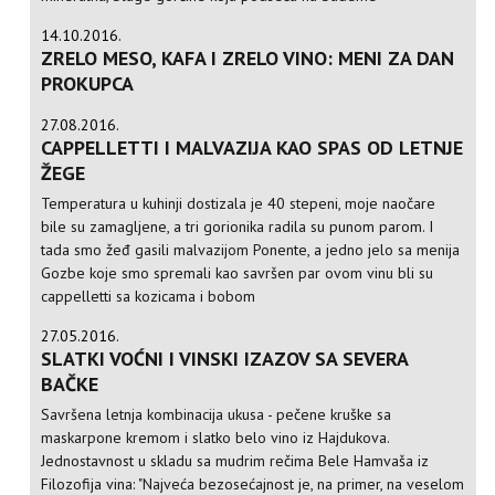
14.10.2016.
ZRELO MESO, KAFA I ZRELO VINO: MENI ZA DAN
PROKUPCA
27.08.2016.
CAPPELLETTI I MALVAZIJA KAO SPAS OD LETNJE
ŽEGE
Temperatura u kuhinji dostizala je 40 stepeni, moje naočare
bile su zamagljene, a tri gorionika radila su punom parom. I
tada smo žeđ gasili malvazijom Ponente, a jedno jelo sa menija
Gozbe koje smo spremali kao savršen par ovom vinu bli su
cappelletti sa kozicama i bobom
27.05.2016.
SLATKI VOĆNI I VINSKI IZAZOV SA SEVERA
BAČKE
Savršena letnja kombinacija ukusa - pečene kruške sa
maskarpone kremom i slatko belo vino iz Hajdukova.
Jednostavnost u skladu sa mudrim rečima Bele Hamvaša iz
Filozofija vina: "Najveća bezosećajnost je, na primer, na veselom