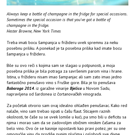
Always keep a bottle of champagne in the fridge for special occasions.
Sometimes the special occasion is that you've got a bottle of
champagne in the fridge.
Hester Browne, New York Times
Treba imati bocu šampanjca u frižideru uvek spremnu za neku
posebnu priliku. A ponekad je ta posebna prilika kad imate bocu
šampanjca u frižideru.
Bile su ovo reči s kojima sam se slagao u potpunosti, a moja
posebna prilika je bila potraga za savršenim parom vina i hrane.
Istina, u frižideru nisam imao šampanjac ali sam zato imao jedno
fantastično penušavo vino s Fruške gore. Bila je to penušava
Babaroga 2014
. iz garažne vinarije
Bjelica
u Novom Sadu,
napravljena od šardonea iz čortanovačkih vinograda.
Za početak otvorio sam ovaj idealno ohlađen penušavac. Kako red
nalaže, vino sam trebao sipati u čašu flaut. Sticajem raznih
okolnosti, te čaše su se uvek lomile u kući, pa smo bili u deficitu sa
njima i morao sam da se zadovoljim običnim vinskim čašama za
belo vino. Ovo će se kasnije ispostaviti kao pravi potez, jer su one
omogućile vinu da prodiše punim plućima i oslobodi sve divne