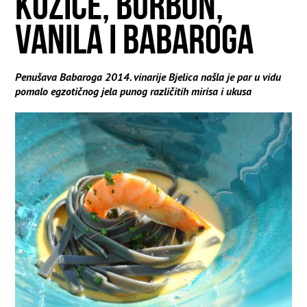
KOZICE, BURBON,
VANILA I BABAROGA
Penušava Babaroga 2014. vinarije Bjelica našla je par u vidu
pomalo egzotičnog jela punog različitih mirisa i ukusa