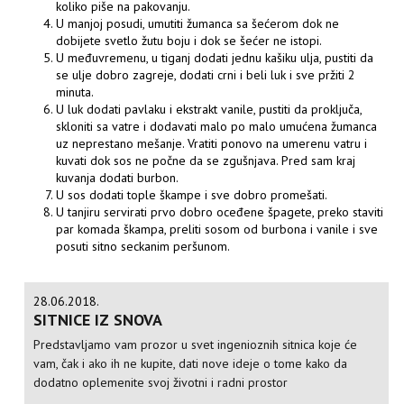
koliko piše na pakovanju.
U manjoj posudi, umutiti žumanca sa šećerom dok ne
dobijete svetlo žutu boju i dok se šećer ne istopi.
U međuvremenu, u tiganj dodati jednu kašiku ulja, pustiti da
se ulje dobro zagreje, dodati crni i beli luk i sve pržiti 2
minuta.
U luk dodati pavlaku i ekstrakt vanile, pustiti da proključa,
skloniti sa vatre i dodavati malo po malo umućena žumanca
uz neprestano mešanje. Vratiti ponovo na umerenu vatru i
kuvati dok sos ne počne da se zgušnjava. Pred sam kraj
kuvanja dodati burbon.
U sos dodati tople škampe i sve dobro promešati.
U tanjiru servirati prvo dobro oceđene špagete, preko staviti
par komada škampa, preliti sosom od burbona i vanile i sve
posuti sitno seckanim peršunom.
28.06.2018.
SITNICE IZ SNOVA
Predstavljamo vam prozor u svet ingenioznih sitnica koje će
vam, čak i ako ih ne kupite, dati nove ideje o tome kako da
dodatno oplemenite svoj životni i radni prostor