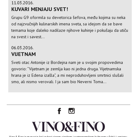
11.03.2016.
KUVARI MENJAJU SVET!
Grupu G9 oformila su devetorica šefova, među kojima su neka
od najzvučnijih kulinarskih imena sveta, sa idejom da se bave
temama koje daleko nadilaze njihove kuhinje i pokušaju da utiču
na svest i savest...
06.03.2016.
VIJETNAM
Sveti otac Antonije iz Bordejna nam je u svojim propovedima
govorio: “Vijetnam je zemlja kao ni jedna druga. Vijetnamska
hrana je iz Edena izašla”, a mi neproduhovljeni smrtnici slušali
smo, ali nismo verovali. I ja sam bio Neverni Toma...
Vino & Fino je magazin koji se bavi vinom, vinskom i gastronomskom kulturom u Srbiji i regionu.