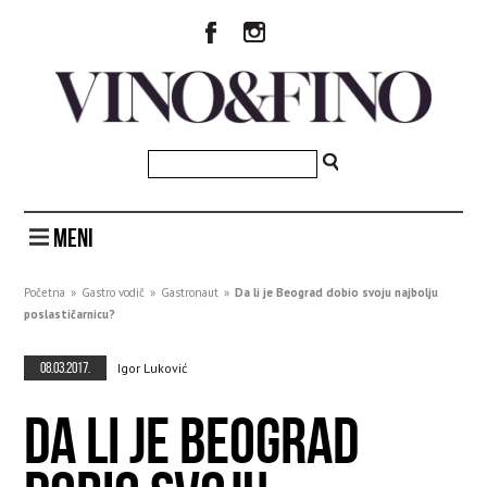
MENI
Početna
»
Gastro vodič
»
Gastronaut
»
Da li je Beograd dobio svoju najbolju
poslastičarnicu?
08.03.2017.
Igor Luković
DA LI JE BEOGRAD