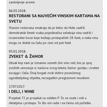
zanimljivije arome
06.05.2018.
RESTORANI SA NAJVEĆIM VINSKIM KARTAMA NA
SVETU
Vlasnici restorana smatraju da je bitno da Hide zadrži
demokratski šmek: svaka pojedinačna selekcija vina sadrži i
izvanredne boce koje koštaju pristupačnih 28 funti, a neka vina
mogu se dobiti na čašu po ceni od pet funti
05.01.2018.
ZVEKET & ŽAMOR
Utisak koji nam je izmamio osmeh čim smo seli, bio je spoj
zvučnih senzacija iz naslova ovog teksta: žamor gostiju i zveket
escajga i čaša. Onaj bogati zvuk dobro posećenog
ugostiteljskog objekta, nezagađen preglasnom muzikom
17.07.2017.
I DELI, I WINE
Projekat 72 je projekat sa velikim P. To se oseti i vidi u
detaljima i pristupu. To što oni rade i na čemu od početka