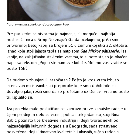
Foto: www.facebook.com/gospodjamirkov/
Pre par sedmica otvorena je najmanja, ali moguće i najbolja
poslastičarnica u Srbiji. Ne znajući šta da očekujemo, prišli smo
pritvorenoj beloj kapiji sa brojem 51 u zemunskoj ulici 22. oktobra,
iznad koje stoji jajasta tabla sa natpisom
Gđa Mirkov
pâtisserie.
Iza
kapije, na zaključanim staklenim vratima, te subote stajao je okačen
papir sa tekstom: „Pojeli ste nam sve kolače. Molimo vas, vratite se
posle 15h“.
Da budemo zbunjeni ili razočarani? Pošto je kroz vrata izbijao
intenzivan miris vanile, a i preporuke koje smo dobili bile su
dovoljno jake, rešili smo da se prošetamo uz Dunav i vratimo posle
tri. Isplatilo se.
Iza projekta male poslatičarnice, zapravo prave zanatske radnje u
čijem prednjem delu su vitrina, polica i tek jedan sto, stoji Nina
Babić, poznato lice kreativne industrije i idejni tvorac nekih od
najznačajnijih kulturnih događaja u Beogradu, sada strastveno
posvećena ideji ultimativno kvalitetnih i ukusnih, ručno rađenih