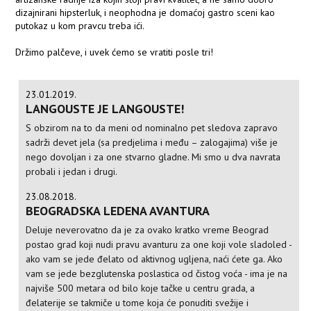
dizajnirani hipsterluk, i neophodna je domaćoj gastro sceni kao
putokaz u kom pravcu treba ići.
Držimo palčeve, i uvek ćemo se vratiti posle tri!
23.01.2019.
LANGOUSTE JE LANGOUSTE!
S obzirom na to da meni od nominalno pet sledova zapravo
sadrži devet jela (sa predjelima i među – zalogajima) više je
nego dovoljan i za one stvarno gladne. Mi smo u dva navrata
probali i jedan i drugi.
23.08.2018.
BEOGRADSKA LEDENA AVANTURA
Deluje neverovatno da je za ovako kratko vreme Beograd
postao grad koji nudi pravu avanturu za one koji vole sladoled -
ako vam se jede đelato od aktivnog ugljena, naći ćete ga. Ako
vam se jede bezglutenska poslastica od čistog voća - ima je na
najviše 500 metara od bilo koje tačke u centru grada, a
đelaterije se takmiče u tome koja će ponuditi svežije i