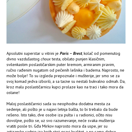
Apsolutni superstar u vitrini je
Paris – Brest
, kolač od pomenutog
divno vazdušastog
choux
testa, obilato punjen klasičnim,
svilenkastim poslastičarskim puter kremom, armiranim pravim,
ručno rađenim nugatom od pečenih lešnika i badema. Naprosto, ne
može bolje! To su izgleda prepoznale i mušterije, jer smo se za
svoj komad jedva izborili, a sa tacne su nestali bukvalno odmah. Da,
kroz malu poslastičarnicu kupci prolaze kao na traci i tako mora da
ostane!
Maloj poslastičarnici sada su neophodna dodatna mesta za
sedenje, ali pošto je u najavi letnja bašta, to bi trebalo da bude
rešeno. Isto tako, dve osobe iza pulta i u radionici, očito nisu
dovoljne, pošto se, uz svo razumevanje, neće svaka mušterija
vratiti posle tri. Gđa Mirkov naprosto mora da uspe, jer su
artizanske radnje iza kojih stoji pravi kvalitet, a ne samo dobro