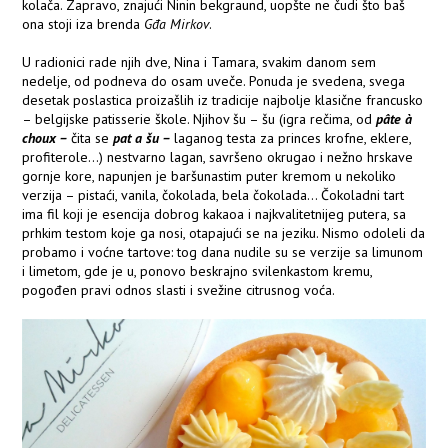
kolača. Zapravo, znajući Ninin bekgraund, uopšte ne čudi što baš
ona stoji iza brenda
Gđa Mirkov
.
U radionici rade njih dve, Nina i Tamara, svakim danom sem
nedelje, od podneva do osam uveče. Ponuda je svedena, svega
desetak poslastica proizašlih iz tradicije najbolje klasične francusko
– belgijske patisserie škole. Njihov šu – šu (igra rečima, od
pâte à
choux –
čita se
pat a šu –
laganog testa za princes krofne, eklere,
profiterole...) nestvarno lagan, savršeno okrugao i nežno hrskave
gornje kore, napunjen je baršunastim puter kremom u nekoliko
verzija – pistaći, vanila, čokolada, bela čokolada... Čokoladni tart
ima fil koji je esencija dobrog kakaoa i najkvalitetnijeg putera, sa
prhkim testom koje ga nosi, otapajući se na jeziku. Nismo odoleli da
probamo i voćne tartove: tog dana nudile su se verzije sa limunom
i limetom, gde je u, ponovo beskrajno svilenkastom kremu,
pogođen pravi odnos slasti i svežine citrusnog voća.