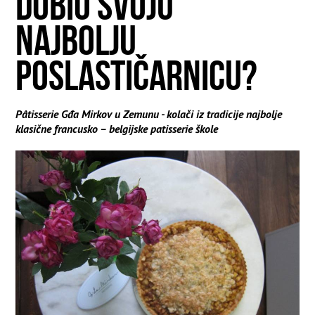
DOBIO SVOJU
NAJBOLJU
POSLASTIČARNICU?
Pâtisserie Gđa Mirkov u Zemunu - kolači iz tradicije najbolje
klasične francusko – belgijske patisserie škole