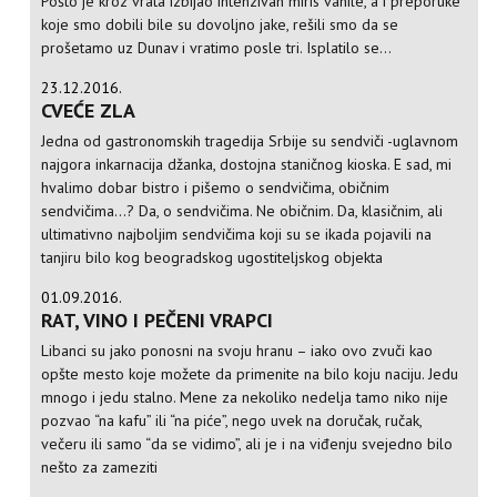
Pošto je kroz vrata izbijao intenzivan miris vanile, a i preporuke
koje smo dobili bile su dovoljno jake, rešili smo da se
prošetamo uz Dunav i vratimo posle tri. Isplatilo se...
23.12.2016.
CVEĆE ZLA
Jedna od gastronomskih tragedija Srbije su sendviči -uglavnom
najgora inkarnacija džanka, dostojna staničnog kioska. E sad, mi
hvalimo dobar bistro i pišemo o sendvičima, običnim
sendvičima...? Da, o sendvičima. Ne običnim. Da, klasičnim, ali
ultimativno najboljim sendvičima koji su se ikada pojavili na
tanjiru bilo kog beogradskog ugostiteljskog objekta
01.09.2016.
RAT, VINO I PEČENI VRAPCI
Libanci su jako ponosni na svoju hranu – iako ovo zvuči kao
opšte mesto koje možete da primenite na bilo koju naciju. Jedu
mnogo i jedu stalno. Mene za nekoliko nedelja tamo niko nije
pozvao “na kafu” ili “na piće”, nego uvek na doručak, ručak,
večeru ili samo “da se vidimo”, ali je i na viđenju svejedno bilo
nešto za zameziti