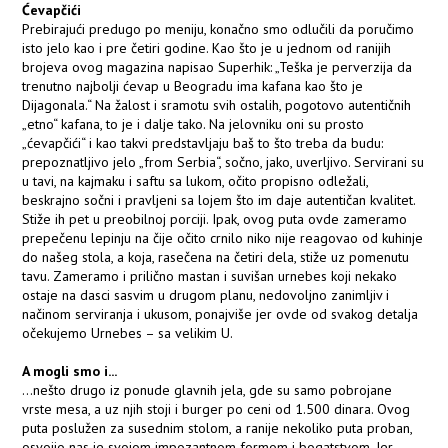
Ćevapčići
Prebirajući predugo po meniju, konačno smo odlučili da poručimo
isto jelo kao i pre četiri godine. Kao što je u jednom od ranijih
brojeva ovog magazina napisao Superhik: „Teška je perverzija da
trenutno najbolji ćevap u Beogradu ima kafana kao što je
Dijagonala.“ Na žalost i sramotu svih ostalih, pogotovo autentičnih
„etno“ kafana, to je i dalje tako. Na jelovniku oni su prosto
„ćevapčići“ i kao takvi predstavljaju baš to što treba da budu:
prepoznatljivo jelo „from Serbia“, sočno, jako, uverljivo. Servirani su
u tavi, na kajmaku i saftu sa lukom, očito propisno odležali,
beskrajno sočni i pravljeni sa lojem što im daje autentičan kvalitet.
Stiže ih pet u preobilnoj porciji. Ipak, ovog puta ovde zameramo
prepečenu lepinju na čije očito crnilo niko nije reagovao od kuhinje
do našeg stola, a koja, rasečena na četiri dela, stiže uz pomenutu
tavu. Zameramo i prilično mastan i suvišan urnebes koji nekako
ostaje na dasci sasvim u drugom planu, nedovoljno zanimljiv i
načinom serviranja i ukusom, ponajviše jer ovde od svakog detalja
očekujemo Urnebes – sa velikim U.
A mogli smo i...
...nešto drugo iz ponude glavnih jela, gde su samo pobrojane
vrste mesa, a uz njih stoji i burger po ceni od 1.500 dinara. Ovog
puta poslužen za susednim stolom, a ranije nekoliko puta proban,
osvojio nas je svojom impozantnom formom i bogatstvom. Jer,