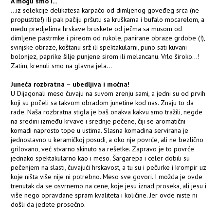
A mogli smo i...
...iz selekcije delikatesa karpaćo od dimljenog goveđeg srca (ne
propustite!) ili pak pačiju pršutu sa kruškama i bufalo mocarelom, a
među predjelima hrskave bruskete od ječma sa musom od
dimljene pastrmke i pireom od rukole, panirane obraze grdobe (!),
svinjske obraze, koštanu srž ili spektakularni, puno sati kuvani
bolonjez, paprike šilje punjene sirom ili melancanu. Vrlo široko...!
Zatim, krenuli smo na glavna jela...
Juneća rozbratna – ubedljiva i moćna!
U Dijagonali meso čuvaju na suvom zrenju sami, a jedni su od prvih
koji su počeli sa takvom obradom junetine kod nas. Znaju to da
rade. Naša rozbratna stigla je baš onakva kakvu smo tražili, negde
na sredini između krvave i srednje pečene, čiji se aromatični
komadi naprosto tope u ustima. Slasna komadina servirana je
jednostavno u keramičkoj posudi, a oko nje povrće, ali ne bezlično
grilovano, već stvarno skinuto sa rešetke. Zapravo je to povrće
jednako spektakularno kao i meso. Šargarepa i celer dobili su
pečenjem na slasti, čuvajući hrskavost, a tu su i pečurke i krompir uz
koje ništa više nije ni potrebno. Meso sve govori. I možda je ovde
trenutak da se osvrnemo na cene, koje jesu iznad proseka, ali jesu i
više nego opravdane spram kvaliteta i količine. Jer ovde niste ni
došli da jedete prosečno.