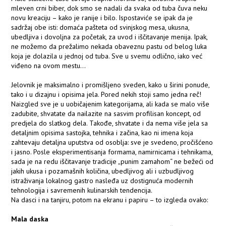
mleven crni biber, dok smo se nadali da svaka od tuba čuva neku
novu kreaciju – kako je ranije i bilo. Ispostaviće se ipak da je
sadržaj obe isti: domaća pašteta od svinjskog mesa, ukusna,
ubedljiva i dovoljna za početak, za uvod i iščitavanje menija. Ipak,
ne možemo da prežalimo nekada obaveznu pastu od belog luka
koja je dolazila u jednoj od tuba. Sve u svemu odlično, iako već
viđeno na ovom mestu...
Jelovnik je maksimalno i promišljeno sveden, kako u širini ponude,
tako i u dizajnu i opisima jela. Pored nekih stoji samo jedna reč!
Naizgled sve je u uobičajenim kategorijama, ali kada se malo više
zadubite, shvatate da nailazite na sasvim profilisan koncept, od
predjela do slatkog dela. Takođe, shvatate i da nema više jela sa
detaljnim opisima sastojka, tehnika i začina, kao ni imena koja
zahtevaju detaljna uputstva od osoblja: sve je svedeno, pročišćeno
i jasno. Posle eksperimentisanja formama, namirnicama i tehnikama,
sada je na redu iščitavanje tradicije „punim zamahom“ ne bežeći od
jakih ukusa i pozamašnih količina, ubedljivog ali i uzbudljivog
istraživanja lokalnog gastro nasleđa uz dostignuća modernih
tehnologija i savremenih kulinarskih tendencija.
Na dasci i na tanjiru, potom na ekranu i papiru – to izgleda ovako:
Mala daska