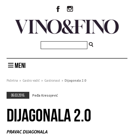
MENI
Početna
»
Gastro vodič
»
Gastronaut
»
Dijagonala 2.0
06.03.2016.
Peđa Kresojević
DIJAGONALA 2.0
PRAVAC DIJAGONALA