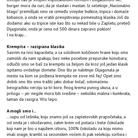
burger mora da curi, da je slastan i mastan. Iz selekcije „Nacionalno
blago“ premišljali smo se između svinjske butkice, tripica i domaće
kobasice, a onda se vratili preispitivanju pomenutog klasika. Još da
dodamo: ako su tripice iste kao što su nekad bile u Zapletu, preteči
Dijagonale, onda je cena od 500 dinara zapravo poklon!
I na kraju...
Krempita – razigrana klasika
Sasvim na ivici kapaciteta, a sa solidnom količinom hrane koju smo
zamolili da nam spakuju, bez neke posebne preporuke konobara,
odlučili smo se baš za krempitu sa željom da kroz još jedan klasik
ispitamo ovdašnje domete. Ono što je nabitnije: Dijagonala je
mesto na kom se poštena krempita ne zove mil fej! Opet smo
dobili ono što smo tražili: jako dobar kolač, odomaćenu
beogradsku verziju sa tri kore, finog krema punog ukusa, a u
prilogu – jer negde mora biti svežine – nekoliko malina i kumkvata,
taman da razigra. Vrlo lepo.
A mogli smo i...
...supu od lešnika, koju znamo još sa zapletovskih prapočetaka, a
od onda je i obožavamo, zatim krem od pistaća i bele čokolade
koji nam je bio u najužem izboru, 100% čokoladu za koju nismo
imali snage, krambl sa sezonskim voćem ili pak selekciju sorbea i