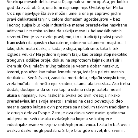
Selekcija mesnih delikatesa u Dijagonali se ne propušta, jer koliko
god da zvuči obično, ona to ni najmanje nije. Ovdašnji šef Mirko
kroz nju najavljuje šta sve može i ume, a ona je zapravo jedini
pravi delikatesni tanjir u celom domaćem ugostiteljstvu – bez
ijednog slajsa bilo koje industrijske mesne prerađevine nasvirane
aditivima i nitratnim solima da sakriju meso iz holandskih ratnih
rezervi. Ovo je sve ovde pravljeno, i to u tradiciji i praksi pravih
francuskih i italijanskih charcuterie, odnosno salumerie majstora. I
tako, stiže mala daska, a kada je stigla, upitali smo: kako li tek
izgleda velika? Na jednom njenom kraju kao pratnja stoji nekoliko
trouglova odlične proje, dok su na suprotnom kajmak, stari sir i
krem sir. Ovaj mlečni triling takođe je veoma dobar, netaknut,
izvorni, poslužen kao takav. Između toga, izdašna paleta mesnih
delikatesa. Sveži čvarci, zanatska mortadela, seljački svinjski terin,
zrela buđola – ili nešto njoj srodno, salama ala tirolska... Ako treba
dodati, dodajemo da se sve topi u ustima i da je paleta mesnih
ukusa u najmanju ruku raskošna. Svaka od ovih kreacija, nikako
prerađevina, ima svoje mesto i smisao na dasci povezujući deo
mesne gastro kulture ovih prostora sa najboljim takvim tradicijama
iz drugih delova Evope. Zato je ova daska svetlosnim godinama
udaljena od svih dasaka ovdašnjih na kojima se kočopere
industrijalizovane verzije iz obližnjih prodavnica. I zato bi baš ovu i
ovakvu dasku mogli poslati iz Srbije bilo gde u svet, ili u svemir.