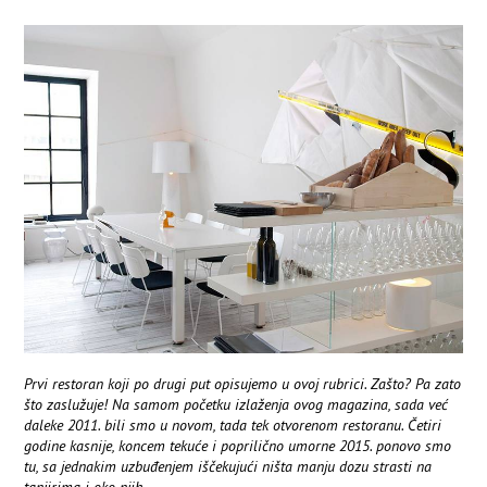
Prvi restoran koji po drugi put opisujemo u ovoj rubrici. Zašto? Pa zato
što zaslužuje! Na samom početku izlaženja ovog magazina, sada već
daleke 2011. bili smo u novom, tada tek otvorenom restoranu. Četiri
godine kasnije, koncem tekuće i poprilično umorne 2015. ponovo smo
tu, sa jednakim uzbuđenjem iščekujući ništa manju dozu strasti na