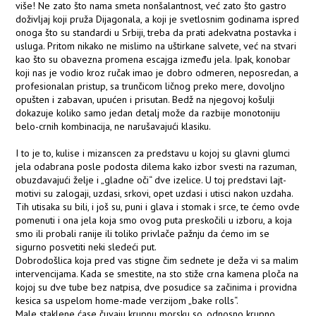
više! Ne zato što nama smeta nonšalantnost, već zato što gastro
doživljaj koji pruža Dijagonala, a koji je svetlosnim godinama ispred
onoga što su standardi u Srbiji, treba da prati adekvatna postavka i
usluga. Pritom nikako ne mislimo na uštirkane salvete, već na stvari
kao što su obavezna promena escajga između jela. Ipak, konobar
koji nas je vodio kroz ručak imao je dobro odmeren, neposredan, a
profesionalan pristup, sa trunčicom ličnog preko mere, dovoljno
opušten i zabavan, upućen i prisutan. Bedž na njegovoj košulji
dokazuje koliko samo jedan detalj može da razbije monotoniju
belo-crnih kombinacija, ne narušavajući klasiku.
I to je to, kulise i mizanscen za predstavu u kojoj su glavni glumci
jela odabrana posle podosta dilema kako izbor svesti na razuman,
obuzdavajući želje i „gladne oči“ dve izelice. U toj predstavi lajt-
motivi su zalogaji, uzdasi, srkovi, opet uzdasi i utisci nakon uzdaha.
Tih utisaka su bili, i još su, puni i glava i stomak i srce, te ćemo ovde
pomenuti i ona jela koja smo ovog puta preskočili u izboru, a koja
smo ili probali ranije ili toliko privlače pažnju da ćemo im se
sigurno posvetiti neki sledeći put.
Dobrodošlica koja pred vas stigne čim sednete je deža vi sa malim
intervencijama. Kada se smestite, na sto stiže crna kamena ploča na
kojoj su dve tube bez natpisa, dve posudice sa začinima i providna
kesica sa uspelom home-made verzijom „bake rolls“.
Male staklene ćase čuvaju krupnu morsku so, odnosno krupno