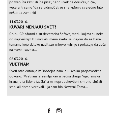
pozvao “na kafu” ili “na piće”, nego uvek na doručak, ručak,
večeru ili samo “da se vidimo”, ali je i na viđenju svejedno bilo
nešto za zameziti
11.03.2016.
KUVARI MENJAJU SVET!
Grupu G9 oformila su devetorica šefova, među kojima su neka
od najzvučnijih kulinarskih imena sveta, sa idejom da se bave
temama koje daleko nadilaze njihove kuhinje i pokušaju da utiču
na svest i savest...
06.03.2016.
VIJETNAM
Sveti otac Antonije iz Bordejna nam je u svojim propovedima
govorio: “Vijetnam je zemlja kao ni jedna druga. Vijetnamska
hrana je iz Edena izašla”, a mi neproduhovljeni smrtnici slušali
smo, ali nismo verovali. I ja sam bio Neverni Toma...