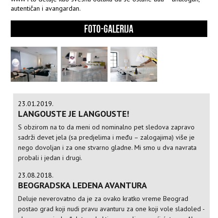
autentičan i avangardan.
FOTO-GALERIJA
23.01.2019.
LANGOUSTE JE LANGOUSTE!
S obzirom na to da meni od nominalno pet sledova zapravo
sadrži devet jela (sa predjelima i među – zalogajima) više je
nego dovoljan i za one stvarno gladne. Mi smo u dva navrata
probali i jedan i drugi.
23.08.2018.
BEOGRADSKA LEDENA AVANTURA
Deluje neverovatno da je za ovako kratko vreme Beograd
postao grad koji nudi pravu avanturu za one koji vole sladoled -