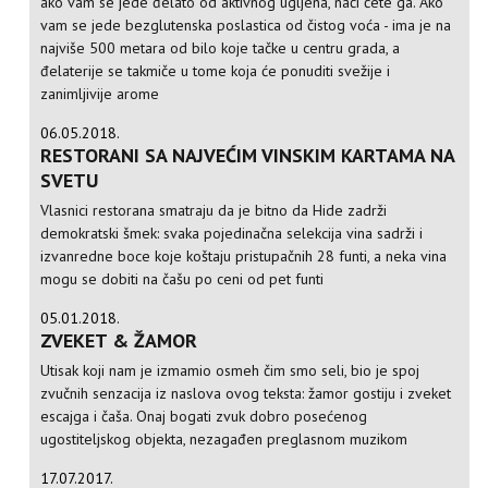
ako vam se jede đelato od aktivnog ugljena, naći ćete ga. Ako
vam se jede bezglutenska poslastica od čistog voća - ima je na
najviše 500 metara od bilo koje tačke u centru grada, a
đelaterije se takmiče u tome koja će ponuditi svežije i
zanimljivije arome
06.05.2018.
RESTORANI SA NAJVEĆIM VINSKIM KARTAMA NA
SVETU
Vlasnici restorana smatraju da je bitno da Hide zadrži
demokratski šmek: svaka pojedinačna selekcija vina sadrži i
izvanredne boce koje koštaju pristupačnih 28 funti, a neka vina
mogu se dobiti na čašu po ceni od pet funti
05.01.2018.
ZVEKET & ŽAMOR
Utisak koji nam je izmamio osmeh čim smo seli, bio je spoj
zvučnih senzacija iz naslova ovog teksta: žamor gostiju i zveket
escajga i čaša. Onaj bogati zvuk dobro posećenog
ugostiteljskog objekta, nezagađen preglasnom muzikom
17.07.2017.