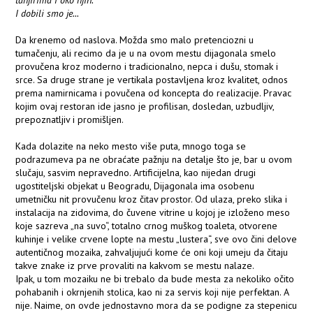
tanjirima i oko njih.
I dobili smo je...
Da krenemo od naslova. Možda smo malo pretenciozni u
tumačenju, ali recimo da je u na ovom mestu dijagonala smelo
provučena kroz moderno i tradicionalno, nepca i dušu, stomak i
srce. Sa druge strane je vertikala postavljena kroz kvalitet, odnos
prema namirnicama i povučena od koncepta do realizacije. Pravac
kojim ovaj restoran ide jasno je profilisan, dosledan, uzbudljiv,
prepoznatljiv i promišljen.
Kada dolazite na neko mesto više puta, mnogo toga se
podrazumeva pa ne obraćate pažnju na detalje što je, bar u ovom
slučaju, sasvim nepravedno. Artificijelna, kao nijedan drugi
ugostiteljski objekat u Beogradu, Dijagonala ima osobenu
umetničku nit provučenu kroz čitav prostor. Od ulaza, preko slika i
instalacija na zidovima, do čuvene vitrine u kojoj je izloženo meso
koje sazreva „na suvo“, totalno crnog muškog toaleta, otvorene
kuhinje i velike crvene lopte na mestu „lustera“, sve ovo čini delove
autentičnog mozaika, zahvaljujući kome će oni koji umeju da čitaju
takve znake iz prve provaliti na kakvom se mestu nalaze.
Ipak, u tom mozaiku ne bi trebalo da bude mesta za nekoliko očito
pohabanih i okrnjenih stolica, kao ni za servis koji nije perfektan. A
nije. Naime, on ovde jednostavno mora da se podigne za stepenicu