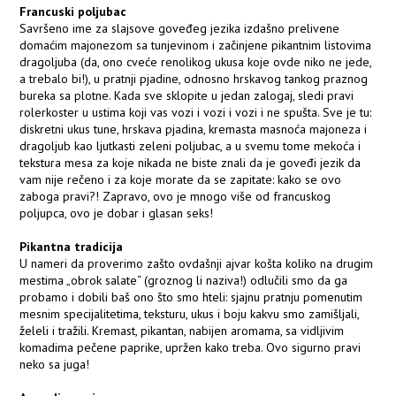
Francuski poljubac
Savršeno ime za slajsove goveđeg jezika izdašno prelivene
domaćim majonezom sa tunjevinom i začinjene pikantnim listovima
dragoljuba (da, ono cveće renolikog ukusa koje ovde niko ne jede,
a trebalo bi!), u pratnji pjadine, odnosno hrskavog tankog praznog
bureka sa plotne. Kada sve sklopite u jedan zalogaj, sledi pravi
rolerkoster u ustima koji vas vozi i vozi i vozi i ne spušta. Sve je tu:
diskretni ukus tune, hrskava pjadina, kremasta masnoća majoneza i
dragoljub kao ljutkasti zeleni poljubac, a u svemu tome mekoća i
tekstura mesa za koje nikada ne biste znali da je goveđi jezik da
vam nije rečeno i za koje morate da se zapitate: kako se ovo
zaboga pravi?! Zapravo, ovo je mnogo više od francuskog
poljupca, ovo je dobar i glasan seks!
Pikantna tradicija
U nameri da proverimo zašto ovdašnji ajvar košta koliko na drugim
mestima „obrok salate“ (groznog li naziva!) odlučili smo da ga
probamo i dobili baš ono što smo hteli: sjajnu pratnju pomenutim
mesnim specijalitetima, teksturu, ukus i boju kakvu smo zamišljali,
želeli i tražili. Kremast, pikantan, nabijen aromama, sa vidljivim
komadima pečene paprike, upržen kako treba. Ovo sigurno pravi
neko sa juga!