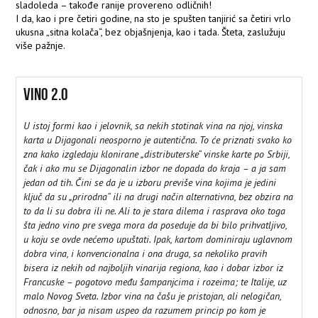
sladoleda – takođe ranije provereno odličnih!
I da, kao i pre četiri godine, na sto je spušten tanjirić sa četiri vrlo
ukusna „sitna kolača“, bez objašnjenja, kao i tada. Šteta, zaslužuju
više pažnje.
VINO 2.0
U istoj formi kao i jelovnik, sa nekih stotinak vina na njoj, vinska
karta u Dijagonali neosporno je autentična. To će priznati svako ko
zna kako izgledaju klonirane „distributerske“ vinske karte po Srbiji,
čak i ako mu se Dijagonalin izbor ne dopada do kraja – a ja sam
jedan od tih. Čini se da je u izboru previše vina kojima je jedini
ključ da su „prirodna“ ili na drugi način alternativna, bez obzira na
to da li su dobra ili ne. Ali to je stara dilema i rasprava oko toga
šta jedno vino pre svega mora da poseduje da bi bilo prihvatljivo,
u koju se ovde nećemo upuštati. Ipak, kartom dominiraju uglavnom
dobra vina, i konvencionalna i ona druga, sa nekoliko pravih
bisera iz nekih od najboljih vinarija regiona, kao i dobar izbor iz
Francuske – pogotovo među šampanjcima i rozeima; te Italije, uz
malo Novog Sveta. Izbor vina na čašu je pristojan, ali nelogičan,
odnosno, bar ja nisam uspeo da razumem princip po kom je