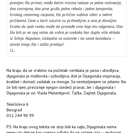
pravljen. Na primer, među belim vinima nalaze se jedna malvazija,
dva sovinjona, dva pino griđa, jedna rebula i jedna tamjanika,
širokog cenovnog raspona, što prilično sužava izbor u nekim
prilikama. Cene u karti sasvim su prihvatljive, a ona je dovoljno
široka da ipak svako može da pronađe vino koje mu odgovara. Ono
što bih ja na njoj voleo da vidim je svakako bar duplo više etiketa
iz Srbije. Napokon, slobodno se oslonite i na savet konobara –
zaista znaju šta i zašto prodaju!
I.L.
Na kraju, da se vratimo na početak: vertikala je jasna i ubedljiva,
dijagonala je maštovita i uzbudljiva, dok je Dijagonala inspiracija,
kvalitet i domaći zadatak za mnoge. Sa nestrpljenjem se pitamo šta
će biti njen, preciznije njegov sledeći pravac. Jer i dijagonala i
Dijagonala je on: Vlada Melentijević. Tačka. Zaplet. Dijagonala.
Skerlićeva 6
Beograd
011 244 90 99
P.S. Na kraju ovog teksta ne stoji link ka sajtu, Dijagonala nema
www i to deluje kao svesna odluka da se ostane aaa – analogan,