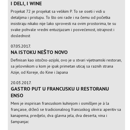
I DELI, I WINE
Projekat 72 je projekat sa velikim P. To se oseti i vidi u
detaljima i pristupu. To što oni rade i na čemu od početka
insistiraju nikako nije lako sprovesti na ovim prostorima, te su
svake pohvale vredni entuzijazam i posvećenost, istrajnost i
doslednost
07.05.2017.
NA ISTOKU NEŠTO NOVO
Definisan kao istočno-azijski, ovo je u stvari vijetnamski restoran,
sa jelovnikom u kom je ipak primetan uticaj sa raznih strana
Azije, od Koreje, do Kine i Japana
20.03.2017.
GASTRO PUT U FRANCUSKU U RESTORANU
ENSO
Meni je inspirisan francuskom kuhinjom i osmišljen je à la
française, držeći se tradicionalnog francuskog okvira: aperitiv sa
kanapema, predjelo, dva glavna jela, dva deserta, vina i
šampanjac