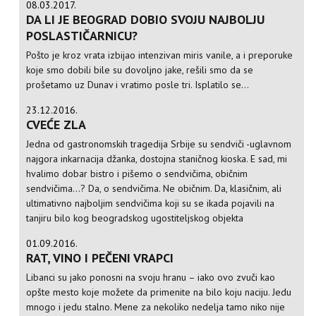
08.03.2017.
DA LI JE BEOGRAD DOBIO SVOJU NAJBOLJU
POSLASTIČARNICU?
Pošto je kroz vrata izbijao intenzivan miris vanile, a i preporuke
koje smo dobili bile su dovoljno jake, rešili smo da se
prošetamo uz Dunav i vratimo posle tri. Isplatilo se...
23.12.2016.
CVEĆE ZLA
Jedna od gastronomskih tragedija Srbije su sendviči -uglavnom
najgora inkarnacija džanka, dostojna staničnog kioska. E sad, mi
hvalimo dobar bistro i pišemo o sendvičima, običnim
sendvičima...? Da, o sendvičima. Ne običnim. Da, klasičnim, ali
ultimativno najboljim sendvičima koji su se ikada pojavili na
tanjiru bilo kog beogradskog ugostiteljskog objekta
01.09.2016.
RAT, VINO I PEČENI VRAPCI
Libanci su jako ponosni na svoju hranu – iako ovo zvuči kao
opšte mesto koje možete da primenite na bilo koju naciju. Jedu
mnogo i jedu stalno. Mene za nekoliko nedelja tamo niko nije