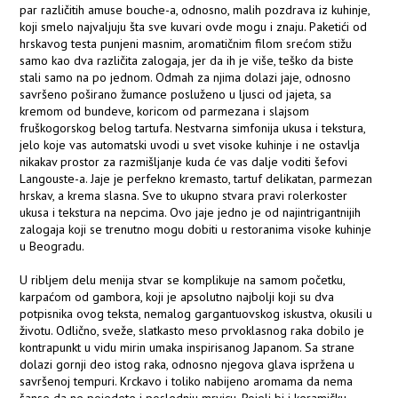
par različitih amuse bouche-a, odnosno, malih pozdrava iz kuhinje,
koji smelo najvaljuju šta sve kuvari ovde mogu i znaju. Paketići od
hrskavog testa punjeni masnim, aromatičnim filom srećom stižu
samo kao dva različita zalogaja, jer da ih je više, teško da biste
stali samo na po jednom. Odmah za njima dolazi jaje, odnosno
savršeno poširano žumance posluženo u ljusci od jajeta, sa
kremom od bundeve, koricom od parmezana i slajsom
fruškogorskog belog tartufa. Nestvarna simfonija ukusa i tekstura,
jelo koje vas automatski uvodi u svet visoke kuhinje i ne ostavlja
nikakav prostor za razmišljanje kuda će vas dalje voditi šefovi
Langouste-a. Jaje je perfekno kremasto, tartuf delikatan, parmezan
hrskav, a krema slasna. Sve to ukupno stvara pravi rolerkoster
ukusa i tekstura na nepcima. Ovo jaje jedno je od najintrigantnijih
zalogaja koji se trenutno mogu dobiti u restoranima visoke kuhinje
u Beogradu.
U ribljem delu menija stvar se komplikuje na samom početku,
karpaćom od gambora, koji je apsolutno najbolji koji su dva
potpisnika ovog teksta, nemalog gargantuovskog iskustva, okusili u
životu. Odlično, sveže, slatkasto meso prvoklasnog raka dobilo je
kontrapunkt u vidu mirin umaka inspirisanog Japanom. Sa strane
dolazi gornji deo istog raka, odnosno njegova glava ispržena u
savršenoj tempuri. Krckavo i toliko nabijeno aromama da nema