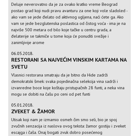
Deluje neverovatno da je za ovako kratko vreme Beograd
postao grad koji nudi pravu avanturu za one koji vole sladoled -
ako vam se jede đelato od aktivnog ugljena, naći ćete ga. Ako
vam se jede bezglutenska poslastica od čistog voća - ima je na
najviše 500 metara od bilo koje tačke u centru grada, a
đelaterije se takmiče u tome koja će ponuditi svežije i
zanimljivije arome
06.05.2018.
RESTORANI SA NAJVEĆIM VINSKIM KARTAMA NA
SVETU
Vlasnici restorana smatraju da je bitno da Hide zadrži
demokratski šmek: svaka pojedinačna selekcija vina sadrži i
izvanredne boce koje koštaju pristupačnih 28 funti, a neka vina
mogu se dobiti na čašu po ceni od pet funti
05.01.2018.
ZVEKET & ŽAMOR
Utisak koji nam je izmamio osmeh čim smo seli, bio je spoj
zvučnih senzacija iz naslova ovog teksta: žamor gostiju i zveket
escajga i čaša. Onaj bogati zvuk dobro posećenog