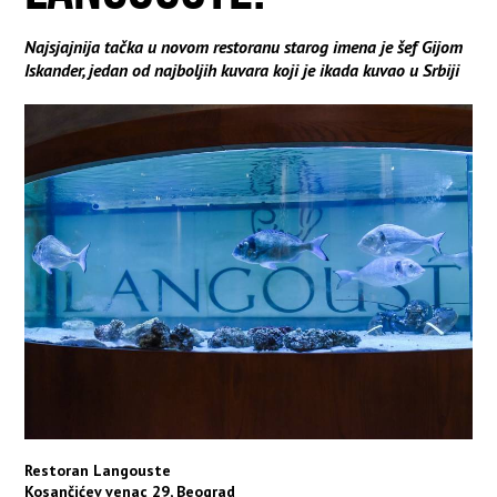
Najsjajnija tačka u novom restoranu starog imena je šef Gijom
Iskander, jedan od najboljih kuvara koji je ikada kuvao u Srbiji
Restoran Langouste
Kosančićev venac 29, Beograd