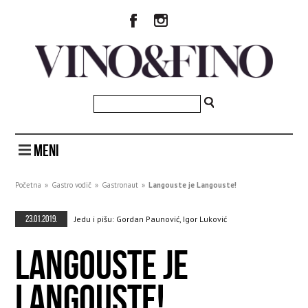
MENI
Početna
»
Gastro vodič
»
Gastronaut
»
Langouste je Langouste!
23.01.2019.
Jedu i pišu: Gordan Paunović, Igor Luković
LANGOUSTE JE
LANGOUSTE!