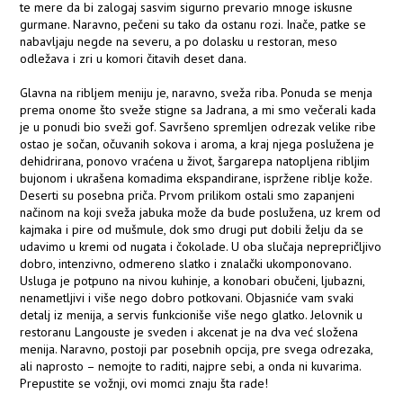
te mere da bi zalogaj sasvim sigurno prevario mnoge iskusne
gurmane. Naravno, pečeni su tako da ostanu rozi. Inače, patke se
nabavljaju negde na severu, a po dolasku u restoran, meso
odležava i zri u komori čitavih deset dana.
Glavna na ribljem meniju je, naravno, sveža riba. Ponuda se menja
prema onome što sveže stigne sa Jadrana, a mi smo večerali kada
je u ponudi bio sveži gof. Savršeno spremljen odrezak velike ribe
ostao je sočan, očuvanih sokova i aroma, a kraj njega poslužena je
dehidrirana, ponovo vraćena u život, šargarepa natopljena ribljim
bujonom i ukrašena komadima ekspandirane, ispržene riblje kože.
Deserti su posebna priča. Prvom prilikom ostali smo zapanjeni
načinom na koji sveža jabuka može da bude poslužena, uz krem od
kajmaka i pire od mušmule, dok smo drugi put dobili želju da se
udavimo u kremi od nugata i čokolade. U oba slučaja neprepričljivo
dobro, intenzivno, odmereno slatko i znalački ukomponovano.
Usluga je potpuno na nivou kuhinje, a konobari obučeni, ljubazni,
nenametljivi i više nego dobro potkovani. Objasniće vam svaki
detalj iz menija, a servis funkcioniše više nego glatko. Jelovnik u
restoranu Langouste je sveden i akcenat je na dva već složena
menija. Naravno, postoji par posebnih opcija, pre svega odrezaka,
ali naprosto – nemojte to raditi, najpre sebi, a onda ni kuvarima.
Prepustite se vožnji, ovi momci znaju šta rade!