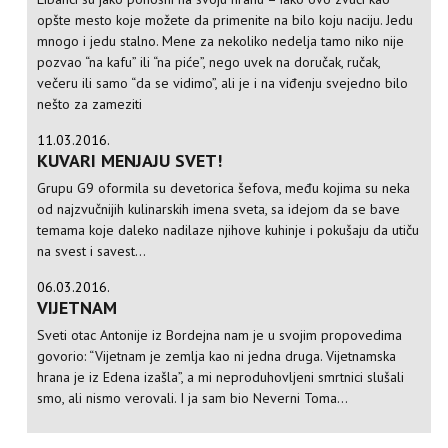
opšte mesto koje možete da primenite na bilo koju naciju. Jedu
mnogo i jedu stalno. Mene za nekoliko nedelja tamo niko nije
pozvao “na kafu” ili “na piće”, nego uvek na doručak, ručak,
večeru ili samo “da se vidimo”, ali je i na viđenju svejedno bilo
nešto za zameziti
11.03.2016.
KUVARI MENJAJU SVET!
Grupu G9 oformila su devetorica šefova, među kojima su neka
od najzvučnijih kulinarskih imena sveta, sa idejom da se bave
temama koje daleko nadilaze njihove kuhinje i pokušaju da utiču
na svest i savest...
06.03.2016.
VIJETNAM
Sveti otac Antonije iz Bordejna nam je u svojim propovedima
govorio: “Vijetnam je zemlja kao ni jedna druga. Vijetnamska
hrana je iz Edena izašla”, a mi neproduhovljeni smrtnici slušali
smo, ali nismo verovali. I ja sam bio Neverni Toma...