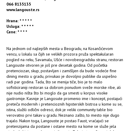
066 8135135
www.langouste.rs
Hrana: * * * * *
Usluga: * * * * *
Cene: * * * *
Na jednom od najlepših mesta u Beogradu, na Kosančićevom
vencu, u lokalu sa čijih se velikih prozora pruža spektakularan
pogled na reku, Savamalu, Ušće i novobeogradsku stranu, restoran
Langouste otvoren je još pre desetak godina. Od početka
pretenciozan, skup, postavljen i zamišljen da bude vodeće fine
dining mesto u gradu, privukao je dovoljno publike da uspešno
radi par godina. Tada, što se menija tiče, bio je to malo
sofisticiraniji restoran sa dobrom ponudom sveže morske ribe, ali
nije nudio ništa što bi moglo da ga smesti u korpus visoke
gastromije. Kasnije je Langosute promenio ime i koncept, postajući
preteča modernih i pretencioznih hipsterskih bistroa u kome su se,
istina, služili odlični odresci, dok je veliki community table bio
verovatno prvi takav u gradu. Neznano zašto, to mesto nije dugo
trajalo. Nakon toga, Langouste je postao Faust, vraćajući se
pretenzijama da postane i ostane mesto na kome se služe jela