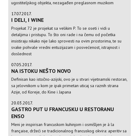
ugostiteljskog objekta, nezagađen preglasnom muzikom
17.07.2017.
I DELI, I WINE
Projekat 72 je projekat sa velikim P. To se oseti i vidi u
detaljima i pristupu. To što oni rade i na čemu od početka
insistiraju nikako nije lako sprovesti na ovim prostorima, te su
svake pohvale vredni entuzijazam i posvećenost, istrajnost i
doslednost
07.05.2017.
NA ISTOKU NEŠTO NOVO
Definisan kao istočno-azijski, ovo je u stvari vijetnamski restoran,
sa jelovnikom u kom je ipak primetan uticaj sa raznih strana
Azije, od Koreje, do Kine i Japana
20.03.2017.
GASTRO PUT U FRANCUSKU U RESTORANU
ENSO
Meni je inspirisan francuskom kuhinjom i osmišljen je à la
française, držeći se tradicionalnog francuskog okvira: aperitiv sa