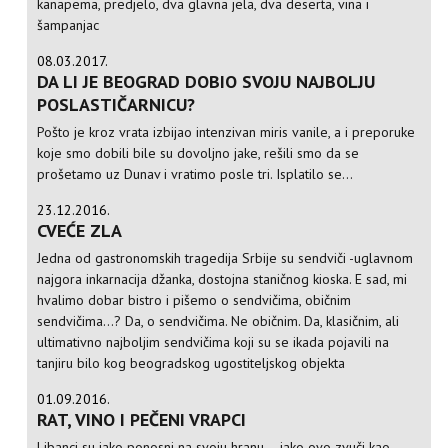
kanapema, predjelo, dva glavna jela, dva deserta, vina i
šampanjac
08.03.2017.
DA LI JE BEOGRAD DOBIO SVOJU NAJBOLJU
POSLASTIČARNICU?
Pošto je kroz vrata izbijao intenzivan miris vanile, a i preporuke
koje smo dobili bile su dovoljno jake, rešili smo da se
prošetamo uz Dunav i vratimo posle tri. Isplatilo se...
23.12.2016.
CVEĆE ZLA
Jedna od gastronomskih tragedija Srbije su sendviči -uglavnom
najgora inkarnacija džanka, dostojna staničnog kioska. E sad, mi
hvalimo dobar bistro i pišemo o sendvičima, običnim
sendvičima...? Da, o sendvičima. Ne običnim. Da, klasičnim, ali
ultimativno najboljim sendvičima koji su se ikada pojavili na
tanjiru bilo kog beogradskog ugostiteljskog objekta
01.09.2016.
RAT, VINO I PEČENI VRAPCI
Libanci su jako ponosni na svoju hranu – iako ovo zvuči kao