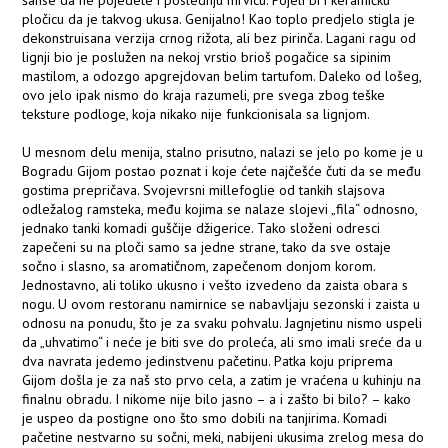
šanse da ne pojedete i poslednju mrvicu. Pojeli bi i keramičku
pločicu da je takvog ukusa. Genijalno! Kao toplo predjelo stigla je
dekonstruisana verzija crnog rižota, ali bez pirinča. Lagani ragu od
lignji bio je poslužen na nekoj vrstio brioš pogačice sa sipinim
mastilom, a odozgo apgrejdovan belim tartufom. Daleko od lošeg,
ovo jelo ipak nismo do kraja razumeli, pre svega zbog teške
teksture podloge, koja nikako nije funkcionisala sa lignjom.
U mesnom delu menija, stalno prisutno, nalazi se jelo po kome je u
Bogradu Gijom postao poznat i koje ćete najčešće čuti da se među
gostima prepričava. Svojevrsni millefoglie od tankih slajsova
odležalog ramsteka, među kojima se nalaze slojevi „fila“ odnosno,
jednako tanki komadi guščije džigerice. Tako složeni odresci
zapečeni su na ploči samo sa jedne strane, tako da sve ostaje
sočno i slasno, sa aromatičnom, zapečenom donjom korom.
Jednostavno, ali toliko ukusno i vešto izvedeno da zaista obara s
nogu. U ovom restoranu namirnice se nabavljaju sezonski i zaista u
odnosu na ponudu, što je za svaku pohvalu. Jagnjetinu nismo uspeli
da „uhvatimo“ i neće je biti sve do proleća, ali smo imali sreće da u
dva navrata jedemo jedinstvenu pačetinu. Patka koju priprema
Gijom došla je za naš sto prvo cela, a zatim je vraćena u kuhinju na
finalnu obradu. I nikome nije bilo jasno – a i zašto bi bilo? – kako
je uspeo da postigne ono što smo dobili na tanjirima. Komadi
pačetine nestvarno su sočni, meki, nabijeni ukusima zrelog mesa do