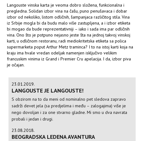
Langouste vinska karta je veoma dobro složena, funkcionalna i
pregledna. Solidan izbor vina na čašu, puno penušavaca i dobar
izbor od nekoliko, listom odličnih, šampanjaca različitog stila. Vina
iz Srbije mogla bi da budu malo više zastupljena, a i izbor etiketa
bi mogao da bude reprezentativniji – iako i sada ima par odličnih
vina. Ono što je potpuno nejasno jeste šta na jednoj takvoj vinskoj
karti, u odličnom restoranu, radi mediokritetska etiketa sa polica
supermarketa poput Arthur Metz traminca? I to na istoj karti koja na
kraju ima hvale vredan odeljak namenjen isključivo velikim
francuskim vinima iz Grand i Premier Cru apelacija. I da, izbor piva
je očajan.
23.01.2019.
LANGOUSTE JE LANGOUSTE!
S obzirom na to da meni od nominalno pet sledova zapravo
sadrži devet jela (sa predjelima i među – zalogajima) više je
nego dovoljan i za one stvarno gladne. Mi smo u dva navrata
probali i jedan i drugi.
23.08.2018.
BEOGRADSKA LEDENA AVANTURA