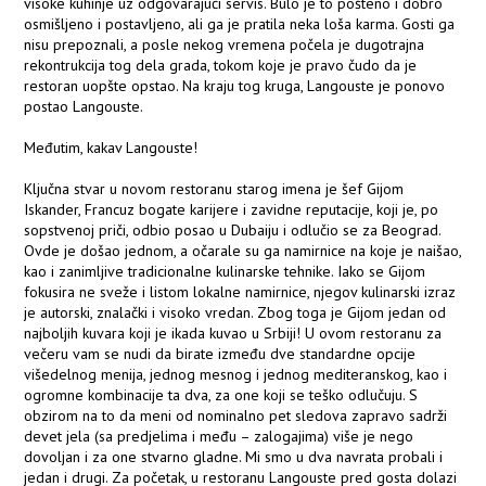
visoke kuhinje uz odgovarajući servis. Bulo je to pošteno i dobro
osmišljeno i postavljeno, ali ga je pratila neka loša karma. Gosti ga
nisu prepoznali, a posle nekog vremena počela je dugotrajna
rekontrukcija tog dela grada, tokom koje je pravo čudo da je
restoran uopšte opstao. Na kraju tog kruga, Langouste je ponovo
postao Langouste.
Međutim, kakav Langouste!
Ključna stvar u novom restoranu starog imena je šef Gijom
Iskander, Francuz bogate karijere i zavidne reputacije, koji je, po
sopstvenoj priči, odbio posao u Dubaiju i odlučio se za Beograd.
Ovde je došao jednom, a očarale su ga namirnice na koje je naišao,
kao i zanimljive tradicionalne kulinarske tehnike. Iako se Gijom
fokusira ne sveže i listom lokalne namirnice, njegov kulinarski izraz
je autorski, znalački i visoko vredan. Zbog toga je Gijom jedan od
najboljih kuvara koji je ikada kuvao u Srbiji! U ovom restoranu za
večeru vam se nudi da birate između dve standardne opcije
višedelnog menija, jednog mesnog i jednog mediteranskog, kao i
ogromne kombinacije ta dva, za one koji se teško odlučuju. S
obzirom na to da meni od nominalno pet sledova zapravo sadrži
devet jela (sa predjelima i među – zalogajima) više je nego
dovoljan i za one stvarno gladne. Mi smo u dva navrata probali i
jedan i drugi. Za početak, u restoranu Langouste pred gosta dolazi