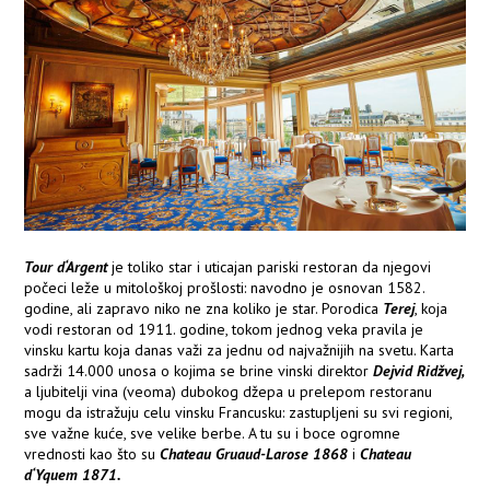
Tour d‘Argent
je toliko star i uticajan pariski restoran da njegovi
počeci leže u mitološkoj prošlosti: navodno je osnovan 1582.
godine, ali zapravo niko ne zna koliko je star. Porodica
Terej
, koja
vodi restoran od 1911. godine, tokom jednog veka pravila je
vinsku kartu koja danas važi za jednu od najvažnijih na svetu. Karta
sadrži 14.000 unosa o kojima se brine vinski direktor
Dejvid Ridžvej,
a ljubitelji vina (veoma) dubokog džepa u prelepom restoranu
mogu da istražuju celu vinsku Francusku: zastupljeni su svi regioni,
sve važne kuće, sve velike berbe. A tu su i boce ogromne
vrednosti kao što su
Chateau Gruaud-Larose 1868
i
Chateau
d‘Yquem 1871.