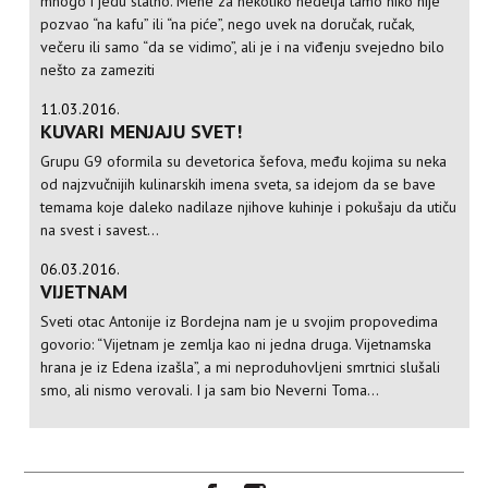
mnogo i jedu stalno. Mene za nekoliko nedelja tamo niko nije
pozvao “na kafu” ili “na piće”, nego uvek na doručak, ručak,
večeru ili samo “da se vidimo”, ali je i na viđenju svejedno bilo
nešto za zameziti
11.03.2016.
KUVARI MENJAJU SVET!
Grupu G9 oformila su devetorica šefova, među kojima su neka
od najzvučnijih kulinarskih imena sveta, sa idejom da se bave
temama koje daleko nadilaze njihove kuhinje i pokušaju da utiču
na svest i savest...
06.03.2016.
VIJETNAM
Sveti otac Antonije iz Bordejna nam je u svojim propovedima
govorio: “Vijetnam je zemlja kao ni jedna druga. Vijetnamska
hrana je iz Edena izašla”, a mi neproduhovljeni smrtnici slušali
smo, ali nismo verovali. I ja sam bio Neverni Toma...