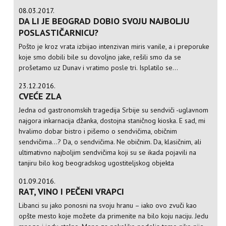
08.03.2017.
DA LI JE BEOGRAD DOBIO SVOJU NAJBOLJU
POSLASTIČARNICU?
Pošto je kroz vrata izbijao intenzivan miris vanile, a i preporuke
koje smo dobili bile su dovoljno jake, rešili smo da se
prošetamo uz Dunav i vratimo posle tri. Isplatilo se...
23.12.2016.
CVEĆE ZLA
Jedna od gastronomskih tragedija Srbije su sendviči -uglavnom
najgora inkarnacija džanka, dostojna staničnog kioska. E sad, mi
hvalimo dobar bistro i pišemo o sendvičima, običnim
sendvičima...? Da, o sendvičima. Ne običnim. Da, klasičnim, ali
ultimativno najboljim sendvičima koji su se ikada pojavili na
tanjiru bilo kog beogradskog ugostiteljskog objekta
01.09.2016.
RAT, VINO I PEČENI VRAPCI
Libanci su jako ponosni na svoju hranu – iako ovo zvuči kao
opšte mesto koje možete da primenite na bilo koju naciju. Jedu