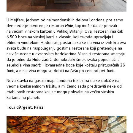
U Mejferu, jednom od najmondenskijih delova Londona, pre samo
dve nedelje otvoren je restoran
Hide
, koji može da se pohvali
najvećom vinskom kartom u Velikoj Britaniji! Ovaj restoran ima čak
6.500 boca na vinskoj karti, a vlasnici, koji takođe upravljaju i
elitnom vinotekom Hedonism, postarali su se da vina iz svih krajeva
sveta budu na raspolaganju gostima restorana koji pretenduje na
najviše ocene u evropskim bedekerima. Vlasnici restorana smatraju
da je bitno da Hide zadrži demokratski šmek: svaka pojedinačna
selekcija vina sadrži i izvanredne boce koje koštaju pristupačnih 28
funti, a neka vina mogu se dobiti na čašu po ceni od pet funti.
Nova stavka na gastro mapi Londona tek treba da se dokaže na
veoma konkurentnom tržištu, a mi ćemo sada predstaviti neke od
etabliranih restorana koji se mogu pohvaliti najvećim vinskim
kartama na planeti.
Tour d‘Argent, Pariz