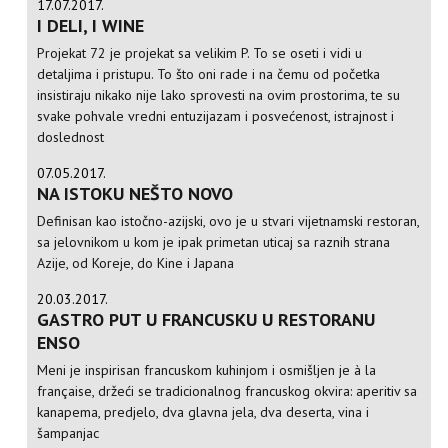
17.07.2017.
I DELI, I WINE
Projekat 72 je projekat sa velikim P. To se oseti i vidi u
detaljima i pristupu. To što oni rade i na čemu od početka
insistiraju nikako nije lako sprovesti na ovim prostorima, te su
svake pohvale vredni entuzijazam i posvećenost, istrajnost i
doslednost
07.05.2017.
NA ISTOKU NEŠTO NOVO
Definisan kao istočno-azijski, ovo je u stvari vijetnamski restoran,
sa jelovnikom u kom je ipak primetan uticaj sa raznih strana
Azije, od Koreje, do Kine i Japana
20.03.2017.
GASTRO PUT U FRANCUSKU U RESTORANU
ENSO
Meni je inspirisan francuskom kuhinjom i osmišljen je à la
française, držeći se tradicionalnog francuskog okvira: aperitiv sa
kanapema, predjelo, dva glavna jela, dva deserta, vina i
šampanjac