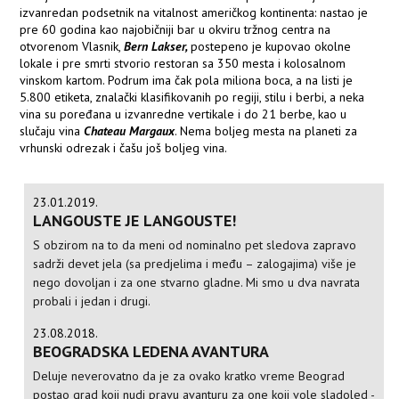
izvanredan podsetnik na vitalnost američkog kontinenta: nastao je
pre 60 godina kao najobičniji bar u okviru tržnog centra na
otvorenom Vlasnik,
Bern Lakser,
postepeno je kupovao okolne
lokale i pre smrti stvorio restoran sa 350 mesta i kolosalnom
vinskom kartom. Podrum ima čak pola miliona boca, a na listi je
5.800 etiketa, znalački klasifikovanih po regiji, stilu i berbi, a neka
vina su poređana u izvanredne vertikale i do 21 berbe, kao u
slučaju vina
Chateau Margaux
. Nema boljeg mesta na planeti za
vrhunski odrezak i čašu još boljeg vina.
23.01.2019.
LANGOUSTE JE LANGOUSTE!
S obzirom na to da meni od nominalno pet sledova zapravo
sadrži devet jela (sa predjelima i među – zalogajima) više je
nego dovoljan i za one stvarno gladne. Mi smo u dva navrata
probali i jedan i drugi.
23.08.2018.
BEOGRADSKA LEDENA AVANTURA
Deluje neverovatno da je za ovako kratko vreme Beograd
postao grad koji nudi pravu avanturu za one koji vole sladoled -