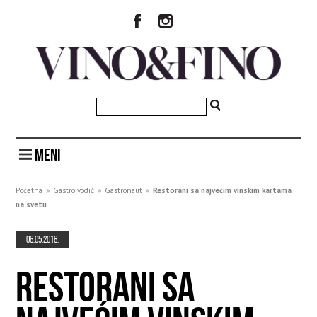
MENI
Početna
»
Gastro vodič
»
Gastronaut
»
Restorani sa najvećim vinskim kartama
na svetu
06.05.2018.
RESTORANI SA