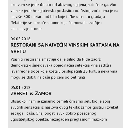
ako vam se jede đelato od aktivnog ugljena, naći ćete ga. Ako
vam se jede bezglutenska poslastica od čistog voća - ima je na
najviše 500 metara od bilo koje tačke u centru grada, a
đelaterije se takmiče u tome koja će ponuditi svežije i
zanimljivije arome
06.05.2018.
RESTORANI SA NAJVEĆIM VINSKIM KARTAMA NA
SVETU
Vlasnici restorana smatraju da je bitno da Hide zadrži
demokratski šmek: svaka pojedinačna selekcija vina sadrži i
izvanredne boce koje koštaju pristupačnih 28 funti, a neka vina
mogu se dobiti na čašu po ceni od pet funti
05.01.2018.
ZVEKET & ŽAMOR
Utisak koji nam je izmamio osmeh čim smo seli, bio je spoj
zvučnih senzacija iz naslova ovog teksta: žamor gostiju i zveket
escajga i čaša. Onaj bogati zvuk dobro posećenog
ugostiteljskog objekta, nezagađen preglasnom muzikom