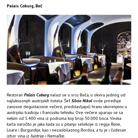
Palais Coburg, Beč
Restoran
Palais Coburg
nalazi se u srcu Beča, u okviru jednog od
najluksuznijih austrijskih hotela. Šef
Silvio Nikol
ovde priređuje
zanosne degustacione večere, predstavljajući hranu ukorenjenu u
austrijsku tradiciju i francusku tehniku. Ove večere uparuju se sa
nekim od 5.400 vina iz podruma koji broji 50.000 boca. Vinska
karta naročito je jaka kada su u pitanju selekcije iz regija Rone,
Loare i Burgundije, kao i nezaobilaznog Bordoa, a tu je i čudesan
izbor vina iz Austrije i Nemačke.