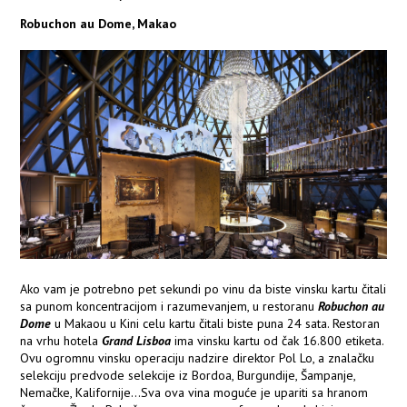
Robuchon au Dome, Makao
Ako vam je potrebno pet sekundi po vinu da biste vinsku kartu čitali
sa punom koncentracijom i razumevanjem, u restoranu
Robuchon au
Dome
u Makaou u Kini celu kartu čitali biste puna 24 sata. Restoran
na vrhu hotela
Grand Lisboa
ima vinsku kartu od čak 16.800 etiketa.
Ovu ogromnu vinsku operaciju nadzire direktor Pol Lo, a znalačku
selekciju predvode selekcije iz Bordoa, Burgundije, Šampanje,
Nemačke, Kalifornije...Sva ova vina moguće je upariti sa hranom