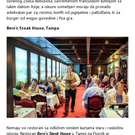
čuvenog Žoela Robušona, savremenom francuskom kuhinjom sa
lakim dahom Azije, a iskusni somelijeri moraju da pronađu
adekvatan par za, recimo, konfit od jagnjetine i patlidžana, ili za
burger od
wagyu
govedine i foa gra.
Bern‘s Steak House, Tampa
Nemaju svi restorani sa odličnim vinskim kartama staru i raskošnu
istoriju. Restoran
Bern‘s Steak House
u Tampi na Floridi je