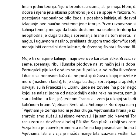
Imam jednu teoriju. Nije o brontosaurusima, ali je moja. Elem, da
dobra i njena jela ukusna potrebno je da se spoje 4 faktora. N
postojanja nacionalnog bilo čega, a posebno kuhinja, ali dozvoli
izlaganje ove naučno neutemeljene teorije. Prvo: raznovrsne 
kuhinja temelji moraju da budu dostupne na okolnoj teritoriji k
neophodna je duga tradicija spremanja hrane na tom mestu. Treć
naglo, i uglavnom nasilno, prekinuta drugom tradicijom/filozofi
moraju biti centralni deo kulture, društvenog života i životne fil
Moje tri omiljene kuhinje imaju sve ove karakteristike. Brazil: 
seme, spremaju ribu i šumske plodove na isti način još iz doba n
Portugalcii piju kad god im se pruži prilika, a od ručka ili veče
Libanci sa ponosom kažu da ne postoji država u kojoj možete is
moru (masline i kedri), tu je duga tradicija spravljanja arapskih,
osvajali su ih Francuzi i u Libanu ljude ne zovete “na piće” nego
kojoj se nalazi jedna od najplodnijih delta reka na svetu, zemlja 
stara koliko i u Kini, još jednom Francuzi i zemlja u kojoj su lj
količinom hrane: Vijetnam. Sveti otac Antonije iz Bordejna nam
“Vijetnam je zemlja kao ni jedna druga. Vijetnamska hrana je iz
smrtnici smo slušali, ali nismo verovali. I ja sam bio Neverni 
ranu zoru na devičanski beloj Bãi tăm Sao plaži u riblji sos ostr
Vizija koja je zauvek promenila način na koji posmatram hranu 
Vijetnama. Istina, vizija je možda manje bila izazvana veštim k