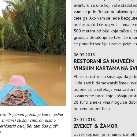
avanturu za one koji vole sladoled
vam se jede đelato od aktivnog ug
ćete ga. Ako vam se jede bezglut
poslastica od čistog voća - ima je 
500 metara od bilo koje tačke u c
grada, a đelaterije se takmiče u t
će ponuditi svežije i zanimljivije 
06.05.2018.
RESTORANI SA NAJVEĆIM
VINSKIM KARTAMA NA SV
Vlasnici restorana smatraju da je b
Hide zadrži demokratski šmek: sva
pojedinačna selekcija vina sadrži i
izvanredne boce koje koštaju pris
28 funti, a neka vina mogu se dobi
po ceni od pet funti
io: “Vijetnam je zemlja kao ni jedna
05.01.2018.
 smrtnici slušali smo, ali nismo
ZVEKET & ŽAMOR
devičanski beloj Bãi tăm Sao plaži
...
Utisak koji nam je izmamio osmeh