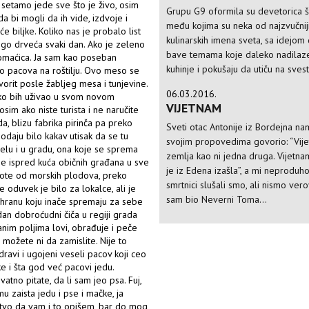
a setamo jede sve što je živo, osim
Grupu G9 oformila su devetorica š
da bi mogli da ih vide, izdvoje i
među kojima su neka od najzvučnij
e biljke. Koliko nas je probalo list
kulinarskih imena sveta, sa idejom
o drveća svaki dan. Ako je zeleno
bave temama koje daleko nadilaze
domaćica. Ja sam kao poseban
kuhinje i pokušaju da utiču na svest 
bao pacova na roštilju. Ovo meso se
vorit posle žabljeg mesa i tunjevine.
06.03.2016.
ako bih uživao u svom novom
VIJETNAM
sim ako niste turista i ne naručite
a, blizu fabrika pirinča pa preko
Sveti otac Antonije iz Bordejna na
odaju bilo kakav utisak da se tu
svojim propovedima govorio: “Vij
 selu i u gradu, ona koje se sprema
zemlja kao ni jedna druga. Vijetn
ije ispred kuća običnih građana u sve
je iz Edena izašla”, a mi neproduho
vote od morskih plodova, preko
smrtnici slušali smo, ali nismo verov
e oduvek je bilo za lokalce, ali je
sam bio Neverni Toma...
u hranu koju inače spremaju za sebe
dan dobroćudni čiča u regiji grada
anim poljima lovi, obrađuje i peče
 možete ni da zamislite. Nije to
ravi i ugojeni veseli pacov koji ceo
e i šta god već pacovi jedu.
tno pitate, da li sam jeo psa. Fuj,
mu zaista jedu i pse i mačke, ja
jstvo da vam i to opišem, bar do mog