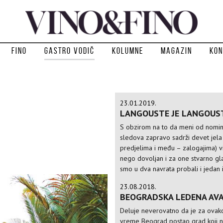
Fino
Gastro vodič
Kolumne
Magazin
Kon
23.01.2019.
LANGOUSTE JE LANGOUS
S obzirom na to da meni od nomin
sledova zapravo sadrži devet jela
predjelima i među – zalogajima) v
nego dovoljan i za one stvarno gl
smo u dva navrata probali i jedan i
23.08.2018.
BEOGRADSKA LEDENA AV
Deluje neverovatno da je za ovak
vreme Beograd postao grad koji n