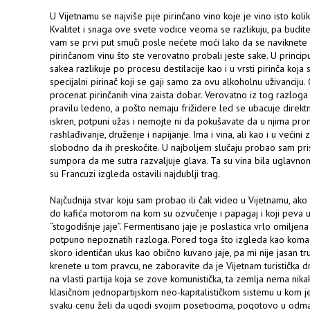
U Vijetnamu se najviše pije pirinčano vino koje je vino isto kolik
Kvalitet i snaga ove svete vodice veoma se razlikuju, pa budit
vam se prvi put smuči posle nećete moći lako da se naviknete 
pirinčanom vinu što ste verovatno probali jeste sake. U principu,
sakea razlikuje po procesu destilacije kao i u vrsti pirinča koja 
specijalni pirinač koji se gaji samo za ovu alkoholnu uživanciju.
procenat pirinčanih vina zaista dobar. Verovatno iz tog razloga
pravilu ledeno, a pošto nemaju frižidere led se ubacuje direkt
iskren, potpuni užas i nemojte ni da pokušavate da u njima pr
rashlađivanje, druženje i napijanje. Ima i vina, ali kao i u veći
slobodno da ih preskočite. U najboljem slučaju probao sam pris
sumpora da me sutra razvaljuje glava. Ta su vina bila uglavno
su Francuzi izgleda ostavili najdublji trag.
Najčudnija stvar koju sam probao ili čak video u Vijetnamu, ako
do kafića motorom na kom su ozvučenje i papagaj i koji peva u
“stogodišnje jaje”. Fermentisano jaje je poslastica vrlo omilje
potpuno nepoznatih razloga. Pored toga što izgleda kao komad 
skoro identičan ukus kao obično kuvano jaje, pa mi nije jasan tru
krenete u tom pravcu, ne zaboravite da je Vijetnam turistička d
na vlasti partija koja se zove komunistička, ta zemlja nema n
klasičnom jednopartijskom neo-kapitalističkom sistemu u kom je 
svaku cenu želi da ugodi svojim posetiocima, pogotovo u odmar