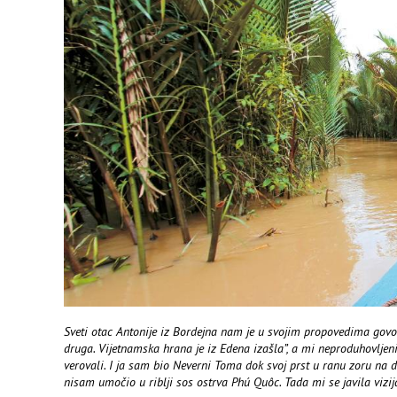
Sveti otac Antonije iz Bordejna nam je u svojim propovedima govor
druga. Vijetnamska hrana je iz Edena izašla”, a mi neproduhovljeni
verovali. I ja sam bio Neverni Toma dok svoj prst u ranu zoru na 
nisam umočio u riblji sos ostrva Phú Quôc. Tada mi se javila vizija