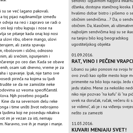
sendviči -uglavnom najgora inkarna
džanka, dostojna staničnog kioska. 
di su se već lagano pakovali.
hvalimo dobar bistro i pišemo o s
a toj pijaci najdinamičije između
običnim sendvičima...? Da, o sendv
ve odvija na reci i zapravo se radi o
običnim. Da, klasičnim, ali ultimativ
oni koji robu kupuju i nose na
najboljim sendvičima koji su se ika
ja se pitanje kada onaj koji nosi
na tanjiru bilo kog beogradskog
da ulovi ribu, obere mango, ulovi
ugostiteljskog objekta
terujem, ali zaista spavaju
m, ribolovom i slično, odnosno
01.09.2016.
nim, ali srećnim, ispunjenim i
RAT, VINO I PEČENI VRAPC
enčarenje po ceo dan. Kada se obave
jenih, osam sati dnevno, vreme je za
Libanci su jako ponosni na svoju h
 šaha i spavanje. Ipak, nije tamo sve
ovo zvuči kao opšte mesto koje m
osedi pirinča na kojima su ljudi
primenite na bilo koju naciju. Jedu
otrudite se da ne zamislite neke
jedu stalno. Mene za nekoliko ned
 brodovima uz veoma specifičanstil
niko nije pozvao “na kafu” ili “na pi
ribolova. Njih posebno pogađa
uvek na doručak, ručak, večeru ili
an Kine da na severnom delu reke
se vidimo”, ali je i na viđenju svej
nga i time uništi život nebrojeno
 ljudima koji ne poseduju nikakva
nešto za zameziti
ot im je vezan za isti, nemaju
11.03.2016.
m. Naravno, sve ih je manje i manje.
KUVARI MENJAJU SVET!