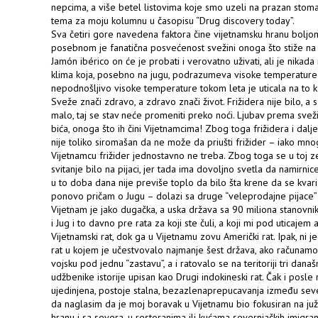
nepcima, a više betel listovima koje smo uzeli na prazan stomak 
tema za moju kolumnu u časopisu “Drug discovery today”.
Sva četiri gore navedena faktora čine vijetnamsku hranu boljom 
posebnom je fanatična posvećenost svežini onoga što stiže na t
Jamón ibérico on će je probati i verovatno uživati, ali je nikada
klima koja, posebno na jugu, podrazumeva visoke temperature
nepodnošljivo visoke temperature tokom leta je uticala na to 
Sveže znači zdravo, a zdravo znači život. Frižidera nije bilo, a
malo, taj se stav neće promeniti preko noći. Ljubav prema sve
bića, onoga što ih čini Vijetnamcima! Zbog toga frižidera i dal
nije toliko siromašan da ne može da priušti frižider – iako 
Vijetnamcu frižider jednostavno ne treba. Zbog toga se u toj zem
svitanje bilo na pijaci, jer tada ima dovoljno svetla da namirn
u to doba dana nije previše toplo da bilo šta krene da se kvari
ponovo pričam o Jugu – dolazi sa druge “veleprodajne pijace” na k
Vijetnam je jako dugačka, a uska država sa 90 miliona stanovnika
i Jug i to davno pre rata za koji ste čuli, a koji mi pod uticaj
Vijetnamski rat, dok ga u Vijetnamu zovu Američki rat. Ipak, ni je
rat u kojem je učestvovalo najmanje šest država, ako računamo 
vojsku pod jednu “zastavu”, a i ratovalo se na teritoriji tri dana
udžbenike istorije upisan kao Drugi indokineski rat. Čak i posle
ujedinjena, postoje stalna, bezazlenaprepucavanja između sev
da naglasim da je moj boravak u Vijetnamu bio fokusiran na juž
hranu i sa severa, u restoranima ili kućama severnjačkih imigran