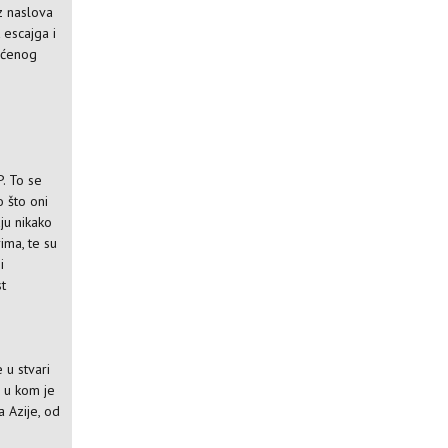
iz naslova
 escajga i
ećenog
P. To se
o što oni
ju nikako
ima, te su
i
st
e u stvari
m u kom je
a Azije, od