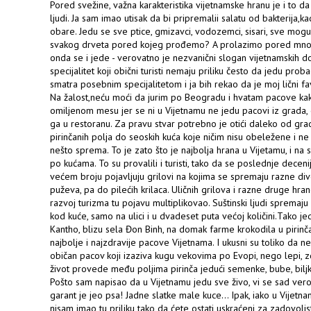
Pored svežine, važna karakteristika vijetnamske hranu je i to d
ljudi. Ja sam imao utisak da bi pripremalii salatu od bakterija,ka
obare. Jedu se sve ptice, gmizavci, vodozemci, sisari, sve moguć
svakog drveta pored kojeg prođemo? A prolazimo pored mnog
onda se i jede - verovatno je nezvanični slogan vijetnamskih 
specijalitet koji obični turisti nemaju priliku često da jedu pro
smatra posebnim specijalitetom i ja bih rekao da je moj lični fa
Na žalost,neću moći da jurim po Beogradu i hvatam pacove k
omiljenom mesu jer se ni u Vijetnamu ne jedu pacovi iz grada, o
ga u restoranu. Za pravu stvar potrebno je otići daleko od grad
pirinčanih polja do seoskih kuća koje ničim nisu obeležene i ne 
nešto sprema. To je zato što je najbolja hrana u Vijetamu, i na
po kućama. To su provalili i turisti, tako da se poslednje decen
većem broju pojavljuju grilovi na kojima se spremaju razne di
puževa, pa do pilećih krilaca. Uličnih grilova i razne druge hran
razvoj turizma tu pojavu multiplikovao. Suštinski ljudi spremaj
kod kuće, samo na ulici i u dvadeset puta većoj količini.Tako je
Kantho, blizu sela Đon Binh, na domak farme krokodila u pirinč
najbolje i najzdravije pacove Vijetnama. I ukusni su toliko da ne
običan pacov koji izaziva kugu vekovima po Evopi, nego lepi, zd
život provede među poljima pirinča jedući semenke, bube, biljk
Pošto sam napisao da u Vijetnamu jedu sve živo, vi se sad verova
garant je jeo psa! Jadne slatke male kuce... Ipak, iako u Vijetna
nisam imao tu priliku tako da ćete ostati uskraćeni za zadovol