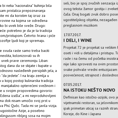
seli, bio je spoj zvučnih senzacija 
 bi neka “nacionalna” kuhinja bila
ovog teksta: žamor gostiju i zveket
isam pristalica prepoznavanja
čaša. Onaj bogati zvuk dobro pos
te mi da koristim taj izraz za
ugostiteljskog objekta, nezagađen
sirovine na kojima se određena
preglasnom muzikom
ako bi uvek bile sveže. Drugo:
e: potrebno je da je ta tradicija
17.07.2017.
jom/pristupom. Četvrto: hrana i piće
I DELI, I WINE
ozofije ljudi koji je spremaju.
Projekat 72 je projekat sa velikim 
sve svuda raste samo treba baciti
oseti i vidi u detaljima i pristupu. T
eolita, kolonizovali su ih
rade i na čemu od početka insistira
re uvek prave ceremoniju. Liban:
nije lako sprovesti na ovim prostor
tog dana da se skijate i kupate u
svake pohvale vredni entuzijazam 
 odnosno nasleđenih persijskih jela, a
posvećenost, istrajnost i dosledno
 “da jedete”. I na kraju zemlja u
u kojoj postoji kulinarska tradicija
07.05.2017.
udi manijakalno opterećeni svežinom i
NA ISTOKU NEŠTO NOVO
 je u svojim propovedima govorio:
 Edena izašla”, a mi neproduhovljeni
Definisan kao istočno-azijski, ovo j
Toma dok nisam umočio svoj prst u
vijetnamski restoran, sa jelovniko
va Phú Quôc. Tada mi se javila vizija.
ipak primetan uticaj sa raznih stran
Jugoistočne Azije, a posebno
Koreje, do Kine i Japana
unilingusom ribljeg sosa na mojim