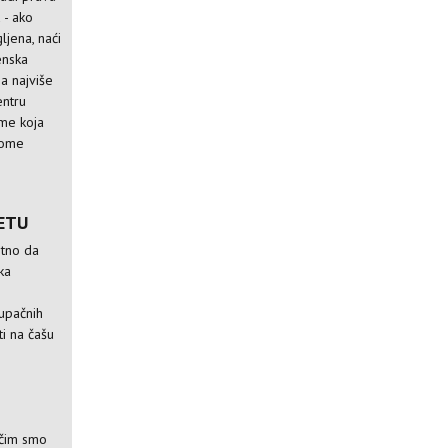
 - ako
ljena, naći
enska
na najviše
entru
ome koja
arome
ETU
itno da
ka
tupačnih
ti na čašu
 čim smo