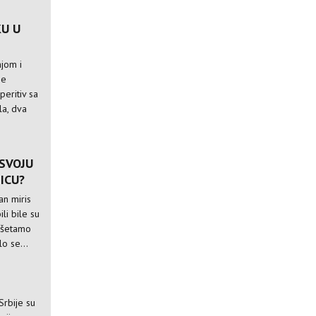
U U
njom i
se
peritiv sa
la, dva
 SVOJU
ICU?
an miris
li bile su
rošetamo
lo se...
Srbije su