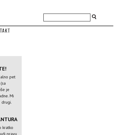
takt
TE!
alno pet
 (sa
iše je
adne. Mi
 drugi.
ANTURA
o kratko
udi pravu