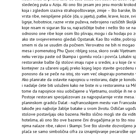
sledećeg puta u Aziju. Ali ono što jesam jeo jesu morski krokodi
koja i zgledom izaziva strahopoštovanje, zmije – što barske, št
vrsta ribe, neispiljene piliće (da, u jajetu), patke, krave, koze, sv
lignje, hobotnice, razne vrste puževa, nebrojeno različitih školj
koje nisam ni siguran šta su, najrazličitije bube i nešto što se
odnosno one ribe koje osim što plivaju, mogu i da hodaju po 
ako ste svojevremeno gledali Opstanak. Kao što vidite, pobroja
smem ni da se usudim da počnem. Verovatno ne bih ni mogao 
mesa i pomenutog Phu Quoc ribljeg sosa, skoro svaki Vijetnamski
neku verziju paste od škampa i gomilu voća i povrća. Lokalni sp
restoranske bašte čiji stolovi imaju rupe u sredini, a u koje će 
kontejner za užareni ugalj preko kojeg lepo stavite gvozdenu 
ponosno da se peče na istoj, sto vam već okupiraju pomenuto voć
Ako planirate da ostavite napojnicu u restoranu, dajte je kono
i nadalje ćete biti usluženi kako ne biste ni u restoranima sa M
tome da napojnice nisu uobičajene u Vijetnamu, osoblje ih ne oč
Postoje restorani specijalizovani za najpopularnije vrste mesa. 
planinskom gradiću Dalat - najfrancuskijem mestu van Francusk
takođe jeo najbolje žablje batake u svom životu. Odličan ugođaj
stolove postavljaju oko bazena. Nešto slično mogli ste da vidit
hotelima, ali ono što ove bazene čini drugačijima je to što nisu
njima nalaze ribe, rakovi i škampi. Sve što ulovite dozvoljeno j
plaća se samo simbolična cifra za iznajmljivanje pecaroške opr