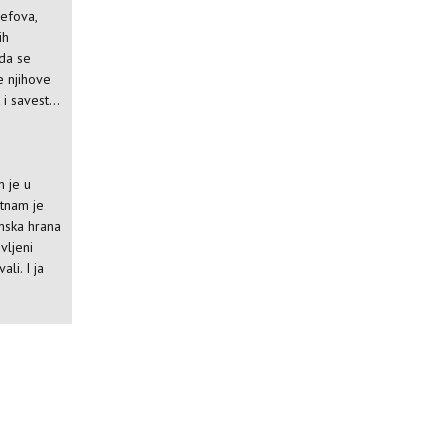
efova,
ih
 da se
 njihove
i savest...
m je u
etnam je
amska hrana
vljeni
ali. I ja