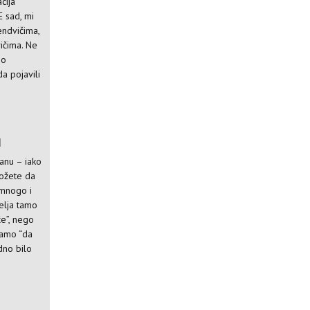
cija
E sad, mi
endvičima,
ičima. Ne
no
da pojavili
I
ranu – iako
ožete da
 mnogo i
elja tamo
će”, nego
 samo “da
edno bilo