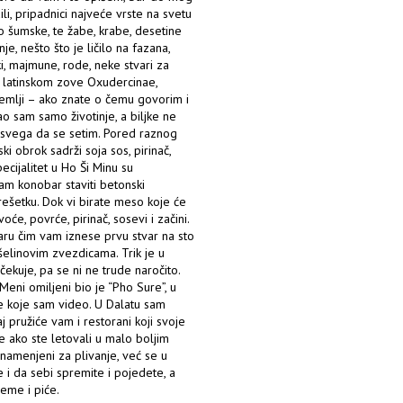
li, pripadnici najveće vrste na svetu
o šumske, te žabe, krabe, desetine
inje, nešto što je ličilo na fazana,
ki, majmune, rode, neke stvari za
 na latinskom zove Oxudercinae,
zemlji – ako znate o čemu govorim i
o sam samo životinje, a biljke ne
svega da se setim. Pored raznog
 obrok sadrži soja sos, pirinač,
ecijalitet u Ho Ši Minu su
vam konobar staviti betonski
rešetku. Dok vi birate meso koje će
e, povrće, pirinač, sosevi i začini.
baru čim vam iznese prvu stvar na sto
išelinovim zvezdicama. Trik je u
ekuje, pa se ni ne trude naročito.
Meni omiljeni bio je “Pho Sure”, u
e koje sam video. U Dalatu sam
 pružiće vam i restorani koji svoje
e ako ste letovali u malo boljim
 namenjeni za plivanje, već se u
e i da sebi spremite i pojedete, a
eme i piće.