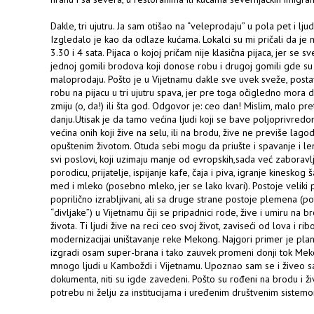
Dakle, tri ujutru. Ja sam otišao na “veleprodaju” u pola pet i lju
Izgledalo je kao da odlaze kućama. Lokalci su mi pričali da je n
3.30 i 4 sata. Pijaca o kojoj pričam nije klasična pijaca, jer se s
jednoj gomili brodova koji donose robu i drugoj gomili gde su 
maloprodaju. Pošto je u Vijetnamu dakle sve uvek sveže, postavl
robu na pijacu u tri ujutru spava, jer pre toga očigledno mora 
zmiju (o, da!) ili šta god. Odgovor je: ceo dan! Mislim, malo pre
danju.Utisak je da tamo većina ljudi koji se bave poljoprivredo
većina onih koji žive na selu, ili na brodu, žive ne previše lagod
opuštenim životom. Otuda sebi mogu da priušte i spavanje i l
svi poslovi, koji uzimaju manje od evropskih,sada već zaboravl
porodicu, prijatelje, ispijanje kafe, čaja i piva, igranje kineskog
med i mleko (posebno mleko, jer se lako kvari). Postoje veliki p
poprilično izrabljivani, ali sa druge strane postoje plemena (p
“divljake”) u Vijetnamu čiji se pripadnici rode, žive i umiru na
života. Ti ljudi žive na reci ceo svoj život, zaviseći od lova i 
modernizacijai uništavanje reke Mekong. Najgori primer je pl
izgradi osam super-brana i tako zauvek promeni donji tok Meko
mnogo ljudi u Kamboždi i Vijetnamu. Upoznao sam se i živeo sa
dokumenta, niti su igde zavedeni. Pošto su rođeni na brodu i živ
potrebu ni želju za institucijama i uređenim društvenim sistemo