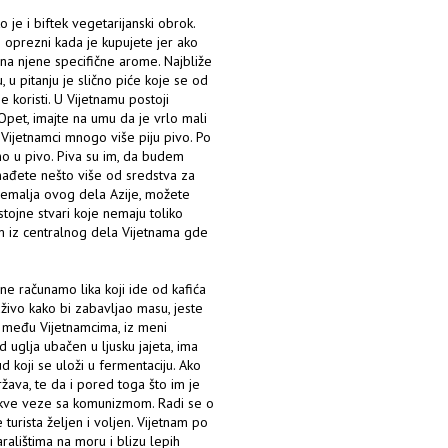
o je i biftek vegetarijanski obrok.
e oprezni kada je kupujete jer ako
na njene specifične arome. Najbliže
 u pitanju je slično piće koje se od
se koristi. U Vijetnamu postoji
 Opet, imajte na umu da je vrlo mali
 Vijetnamci mnogo više piju pivo. Po
no u pivo. Piva su im, da budem
onađete nešto više od sredstva za
ni zemalja ovog dela Azije, možete
tojne stvari koje nemaju toliko
m iz centralnog dela Vijetnama gde
 ne računamo lika koji ide od kafića
živo kako bi zabavljao masu, jeste
na među Vijetnamcima, iz meni
uglja ubačen u ljusku jajeta, ima
d koji se uloži u fermentaciju. Ako
ržava, te da i pored toga što im je
ikakve veze sa komunizmom. Radi se o
turista željen i voljen. Vijetnam po
alištima na moru i blizu lepih