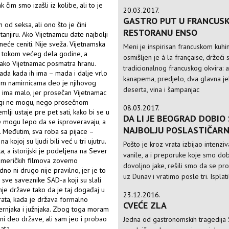
čim smo izašli iz kolibe, ali to je
20.03.2017.
GASTRO PUT U FRANCUSK
od seksa, ali ono što je čini
RESTORANU ENSO
anjiru. Ako Vijetnamcu date najbolji
 neće ceniti. Nije sveža. Vijetnamska
Meni je inspirisan francuskom kuhi
 tokom većeg dela godine, a
osmišljen je à la française, držeći 
kako Vijetnamac posmatra hranu.
tradicionalnog francuskog okvira: a
 sada kada ih ima – mada i dalje vrlo
kanapema, predjelo, dva glavna je
žim namirnicama deo je njihovog
deserta, vina i šampanjac
je ima malo, jer prosečan Vijetnamac
mnogi ne mogu, nego prosečnom
08.03.2017.
lji ustaje pre pet sati, kako bi se u
DA LI JE BEOGRAD DOBIO
ice mogu lepo da se isproveravaju, a
NAJBOLJU POSLASTIČARN
. Međutim, sva roba sa pijace –
ojoj su ljudi bili već u tri ujutru.
Pošto je kroz vrata izbijao intenziv
, a istorijski je podeljena na Sever
vanile, a i preporuke koje smo dobi
em američkih filmova zovemo
dovoljno jake, rešili smo da se p
dno ni drugo nije pravilno, jer je to
uz Dunav i vratimo posle tri. Isplati
sve saveznike SAD-a koji su slali
šnje države tako da je taj događaj u
23.12.2016.
 rata, kada je država formalno
CVEĆE ZLA
ernjaka i južnjaka. Zbog toga moram
ni deo države, ali sam jeo i probao
Jedna od gastronomskih tragedija 
ata.