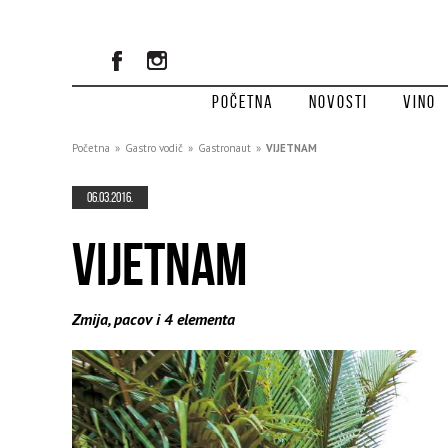
Početna
Novosti
Vino
Početna
»
Gastro vodič
»
Gastronaut
»
VIJETNAM
06.03.2016.
VIJETNAM
Zmija, pacov i 4 elementa