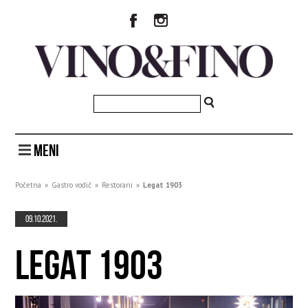
MENI
Početna
»
Gastro vodič
»
Restorani
»
Legat 1903
09.10.2021.
LEGAT 1903