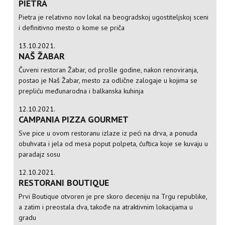
PIETRA
Pietra je relativno nov lokal na beogradskoj ugostiteljskoj sceni
i definitivno mesto o kome se priča
13.10.2021.
NAŠ ŽABAR
Čuveni restoran Žabar, od prošle godine, nakon renoviranja,
postao je Naš Žabar, mesto za odlične zalogaje u kojima se
prepliću međunarodna i balkanska kuhinja
12.10.2021.
CAMPANIA PIZZA GOURMET
Sve pice u ovom restoranu izlaze iz peći na drva, a ponuda
obuhvata i jela od mesa poput polpeta, ćuftica koje se kuvaju u
paradajz sosu
12.10.2021.
RESTORANI BOUTIQUE
Prvi Boutique otvoren je pre skoro deceniju na Trgu republike,
a zatim i preostala dva, takođe na atraktivnim lokacijama u
gradu