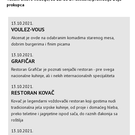
prokupca
13.10.2021.
VOULEZ-VOUS
Akcenat je ovde na odabranim komadima starenog mesa,
dobrim burgerima i finim picama
13.10.2021.
GRAFIČAR
Restoran Grafičar je poznati senjački restoran - pre svega
nacionalne kuhinje, ali i nekih internacionalnih specijaliteta
13.10.2021.
RESTORAN KOVAČ
Kovač je legendarni voždovački restoran koji gostima nudi
tradicionalna jela srpske kuhinje, od proje i domaćeg hleba,
preko teletine i jagnjetine ispod sača, do raznih đakonija sa
roštilja
13.10.2021.