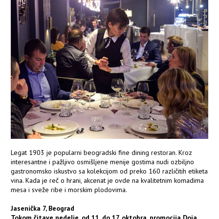
Legat 1903 je popularni beogradski fine dining restoran. Kroz
interesantne i pažljivo osmišljene menije gostima nudi ozbiljno
gastronomsko iskustvo sa kolekcijom od preko 160 različitih etiketa
vina. Kada je reč o hrani, akcenat je ovde na kvalitetnim komadima
mesa i sveže ribe i morskim plodovima.
Jasenička 7, Beograd
Tokom čitave nedelje, od 11. do 17. oktobra, promocija Doja