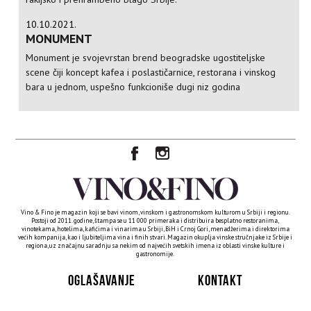
10.10.2021.
MONUMENT
Monument je svojevrstan brend beogradske ugostiteljske
scene čiji koncept kafea i poslastičarnice, restorana i vinskog
bara u jednom, uspešno funkcioniše dugi niz godina
Vino & Fino je magazin koji se bavi vinom, vinskom i gastronomskom kulturom u Srbiji i regionu.
Postoji od 2011. godine, štampa se u 11 000 primeraka i distribuira besplatno restoranima,
vinotekama, hotelima, kafićima i vinarima u Srbiji, BiH i Crnoj Gori, menadžerima i direktorima
većih kompanija, kao i ljubiteljima vina i finih stvari. Magazin okuplja vinske stručnjake iz Srbije i
regiona, uz značajnu saradnju sa nekim od najvećih svetskih imena iz oblasti vinske kulture i
gastronomije.
OGLAŠAVANJE
KONTAKT