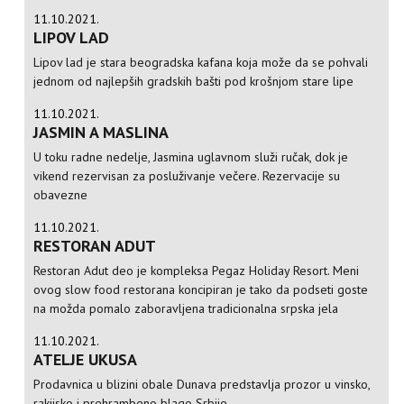
11.10.2021.
LIPOV LAD
Lipov lad je stara beogradska kafana koja može da se pohvali
jednom od najlepših gradskih bašti pod krošnjom stare lipe
11.10.2021.
JASMIN A MASLINA
U toku radne nedelje, Jasmina uglavnom služi ručak, dok je
vikend rezervisan za posluživanje večere. Rezervacije su
obavezne
11.10.2021.
RESTORAN ADUT
Restoran Adut deo je kompleksa Pegaz Holiday Resort. Meni
ovog slow food restorana koncipiran je tako da podseti goste
na možda pomalo zaboravljena tradicionalna srpska jela
11.10.2021.
ATELJE UKUSA
Prodavnica u blizini obale Dunava predstavlja prozor u vinsko,
rakijsko i prehrambeno blago Srbije.