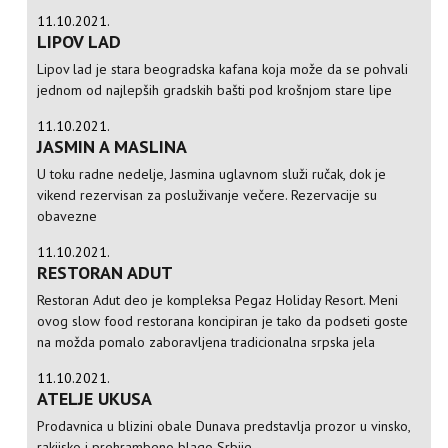
11.10.2021.
LIPOV LAD
Lipov lad je stara beogradska kafana koja može da se pohvali
jednom od najlepših gradskih bašti pod krošnjom stare lipe
11.10.2021.
JASMIN A MASLINA
U toku radne nedelje, Jasmina uglavnom služi ručak, dok je
vikend rezervisan za posluživanje večere. Rezervacije su
obavezne
11.10.2021.
RESTORAN ADUT
Restoran Adut deo je kompleksa Pegaz Holiday Resort. Meni
ovog slow food restorana koncipiran je tako da podseti goste
na možda pomalo zaboravljena tradicionalna srpska jela
11.10.2021.
ATELJE UKUSA
Prodavnica u blizini obale Dunava predstavlja prozor u vinsko,
rakijsko i prehrambeno blago Srbije.