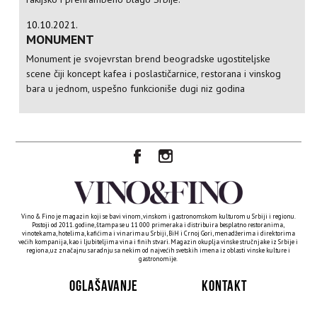
10.10.2021.
MONUMENT
Monument je svojevrstan brend beogradske ugostiteljske
scene čiji koncept kafea i poslastičarnice, restorana i vinskog
bara u jednom, uspešno funkcioniše dugi niz godina
Vino & Fino je magazin koji se bavi vinom, vinskom i gastronomskom kulturom u Srbiji i regionu.
Postoji od 2011. godine, štampa se u 11 000 primeraka i distribuira besplatno restoranima,
vinotekama, hotelima, kafićima i vinarima u Srbiji, BiH i Crnoj Gori, menadžerima i direktorima
većih kompanija, kao i ljubiteljima vina i finih stvari. Magazin okuplja vinske stručnjake iz Srbije i
regiona, uz značajnu saradnju sa nekim od najvećih svetskih imena iz oblasti vinske kulture i
gastronomije.
OGLAŠAVANJE
KONTAKT