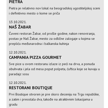
PIETRA
Pietra je relativno nov lokal na beogradskoj ugostiteljskoj sceni
i definitivno mesto o kome se priča
13.10.2021.
NAŠ ŽABAR
Čuveni restoran Žabar, od prošle godine, nakon renoviranja,
postao je Naš Žabar, mesto za odlične zalogaje u kojima se
prepliću međunarodna i balkanska kuhinja
12.10.2021.
CAMPANIA PIZZA GOURMET
Sve pice u ovom restoranu izlaze iz peći na drva, a ponuda
obuhvata i jela od mesa poput polpeta, ćuftica koje se kuvaju u
paradajz sosu
12.10.2021.
RESTORANI BOUTIQUE
Prvi Boutique otvoren je pre skoro deceniju na Trgu republike,
a zatim i preostala dva, takođe na atraktivnim lokacijama u
gradu