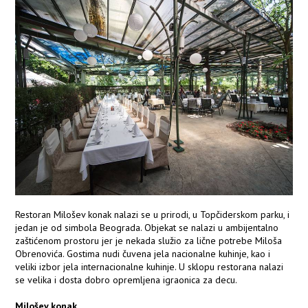
Restoran Milošev konak nalazi se u prirodi, u Topčiderskom parku, i
jedan je od simbola Beograda. Objekat se nalazi u ambijentalno
zaštićenom prostoru jer je nekada služio za lične potrebe Miloša
Obrenovića. Gostima nudi čuvena jela nacionalne kuhinje, kao i
veliki izbor jela internacionalne kuhinje. U sklopu restorana nalazi
se velika i dosta dobro opremljena igraonica za decu.
Milošev konak