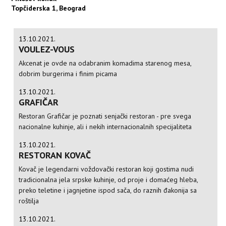
Topčiderska 1, Beograd
13.10.2021.
VOULEZ-VOUS
Akcenat je ovde na odabranim komadima starenog mesa,
dobrim burgerima i finim picama
13.10.2021.
GRAFIČAR
Restoran Grafičar je poznati senjački restoran - pre svega
nacionalne kuhinje, ali i nekih internacionalnih specijaliteta
13.10.2021.
RESTORAN KOVAČ
Kovač je legendarni voždovački restoran koji gostima nudi
tradicionalna jela srpske kuhinje, od proje i domaćeg hleba,
preko teletine i jagnjetine ispod sača, do raznih đakonija sa
roštilja
13.10.2021.