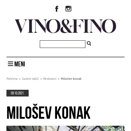
MENI
Početna
»
Gastro vodič
»
Restorani
»
Milošev konak
09.10.2021.
MILOŠEV KONAK