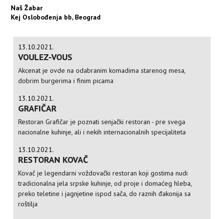
Naš Žabar
Kej Oslobođenja bb, Beograd
13.10.2021.
VOULEZ-VOUS
Akcenat je ovde na odabranim komadima starenog mesa,
dobrim burgerima i finim picama
13.10.2021.
GRAFIČAR
Restoran Grafičar je poznati senjački restoran - pre svega
nacionalne kuhinje, ali i nekih internacionalnih specijaliteta
13.10.2021.
RESTORAN KOVAČ
Kovač je legendarni voždovački restoran koji gostima nudi
tradicionalna jela srpske kuhinje, od proje i domaćeg hleba,
preko teletine i jagnjetine ispod sača, do raznih đakonija sa
roštilja