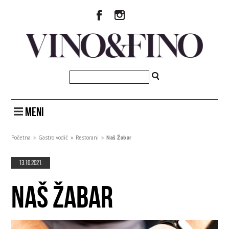
MENI
Početna
»
Gastro vodič
»
Restorani
»
Naš Žabar
13.10.2021.
NAŠ ŽABAR