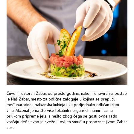
Čuveni restoran Žabar, od prošle godine, nakon renoviranja, postao
je Naš Žabar, mesto za odlične zalogaje u kojima se prepliću
međunarodna i balkanska kuhinja i za podjednako odličan izbor
vina. Akcenat je na što više lokalnih i organskih namirnicama
prilikom pripreme jela, a nešto zbog čega se gosti ovde rado
vraćaju definitivno je sveže ulovljen smuđ u prepoznatljivom Žabar
sosu.