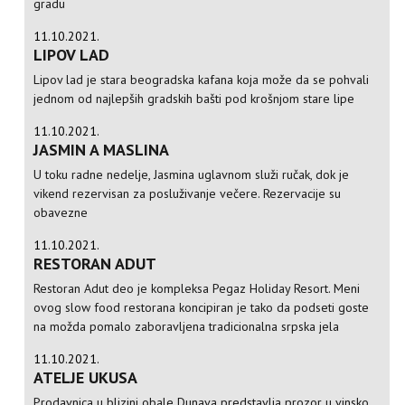
gradu
11.10.2021.
LIPOV LAD
Lipov lad je stara beogradska kafana koja može da se pohvali
jednom od najlepših gradskih bašti pod krošnjom stare lipe
11.10.2021.
JASMIN A MASLINA
U toku radne nedelje, Jasmina uglavnom služi ručak, dok je
vikend rezervisan za posluživanje večere. Rezervacije su
obavezne
11.10.2021.
RESTORAN ADUT
Restoran Adut deo je kompleksa Pegaz Holiday Resort. Meni
ovog slow food restorana koncipiran je tako da podseti goste
na možda pomalo zaboravljena tradicionalna srpska jela
11.10.2021.
ATELJE UKUSA
Prodavnica u blizini obale Dunava predstavlja prozor u vinsko,