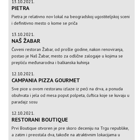
13.10.2021.
PIETRA
Pietra je relativno nov lokal na beogradskoj ugostiteljskoj sceni
i definitivno mesto o kome se priča
13.10.2021.
NAŠ ŽABAR
Čuveni restoran Žabar, od prošle godine, nakon renoviranja,
postao je Naš Žabar, mesto za odlične zalogaje u kojima se
prepliću međunarodna i balkanska kuhinja
12.10.2021.
CAMPANIA PIZZA GOURMET
Sve pice u ovom restoranu izlaze iz peći na drva, a ponuda
obuhvata i jela od mesa poput polpeta, ćuftica koje se kuvaju u
paradajz sosu
12.10.2021.
RESTORANI BOUTIQUE
Prvi Boutique otvoren je pre skoro deceniju na Trgu republike,
a zatim i preostala dva, takođe na atraktivnim lokacijama u