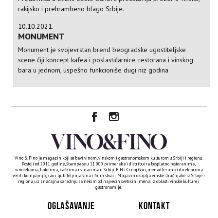
rakijsko i prehrambeno blago Srbije.
10.10.2021.
MONUMENT
Monument je svojevrstan brend beogradske ugostiteljske
scene čiji koncept kafea i poslastičarnice, restorana i vinskog
bara u jednom, uspešno funkcioniše dugi niz godina
Vino & Fino je magazin koji se bavi vinom, vinskom i gastronomskom kulturom u Srbiji i regionu.
Postoji od 2011. godine, štampa se u 11 000 primeraka i distribuira besplatno restoranima,
vinotekama, hotelima, kafićima i vinarima u Srbiji, BiH i Crnoj Gori, menadžerima i direktorima
većih kompanija, kao i ljubiteljima vina i finih stvari. Magazin okuplja vinske stručnjake iz Srbije i
regiona, uz značajnu saradnju sa nekim od najvećih svetskih imena iz oblasti vinske kulture i
gastronomije.
OGLAŠAVANJE
KONTAKT