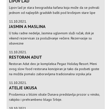
LIPOV LAD
Lipov lad je stara beogradska kafana koja može da se pohvali
jednom od najlepših gradskih bašti pod krošnjom stare lipe
11.10.2021.
JASMIN A MASLINA
U toku radne nedelje, Jasmina uglavnom služi ručak, dok je
vikend rezervisan za posluživanje večere. Rezervacije su
obavezne
11.10.2021.
RESTORAN ADUT
Restoran Adut deo je kompleksa Pegaz Holiday Resort. Meni
ovog slow food restorana koncipiran je tako da podseti goste
na možda pomalo zaboravljena tradicionalna srpska jela
11.10.2021.
ATELJE UKUSA
Prodavnica u blizini obale Dunava predstavlja prozor u vinsko,
rakijsko i prehrambeno blago Srbije.
10.10.2021.