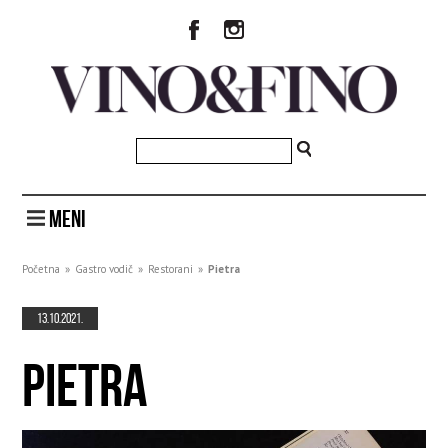
MENI
Početna
»
Gastro vodič
»
Restorani
»
Pietra
13.10.2021.
PIETRA