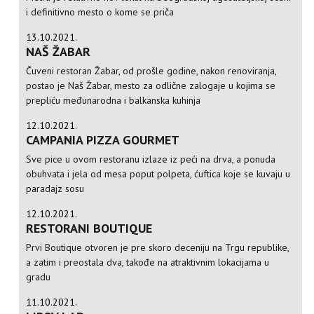
i definitivno mesto o kome se priča
13.10.2021.
NAŠ ŽABAR
Čuveni restoran Žabar, od prošle godine, nakon renoviranja,
postao je Naš Žabar, mesto za odlične zalogaje u kojima se
prepliću međunarodna i balkanska kuhinja
12.10.2021.
CAMPANIA PIZZA GOURMET
Sve pice u ovom restoranu izlaze iz peći na drva, a ponuda
obuhvata i jela od mesa poput polpeta, ćuftica koje se kuvaju u
paradajz sosu
12.10.2021.
RESTORANI BOUTIQUE
Prvi Boutique otvoren je pre skoro deceniju na Trgu republike,
a zatim i preostala dva, takođe na atraktivnim lokacijama u
gradu
11.10.2021.