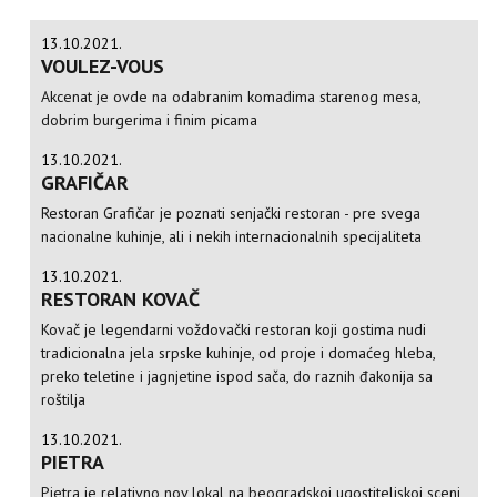
13.10.2021.
VOULEZ-VOUS
Akcenat je ovde na odabranim komadima starenog mesa,
dobrim burgerima i finim picama
13.10.2021.
GRAFIČAR
Restoran Grafičar je poznati senjački restoran - pre svega
nacionalne kuhinje, ali i nekih internacionalnih specijaliteta
13.10.2021.
RESTORAN KOVAČ
Kovač je legendarni voždovački restoran koji gostima nudi
tradicionalna jela srpske kuhinje, od proje i domaćeg hleba,
preko teletine i jagnjetine ispod sača, do raznih đakonija sa
roštilja
13.10.2021.
PIETRA
Pietra je relativno nov lokal na beogradskoj ugostiteljskoj sceni