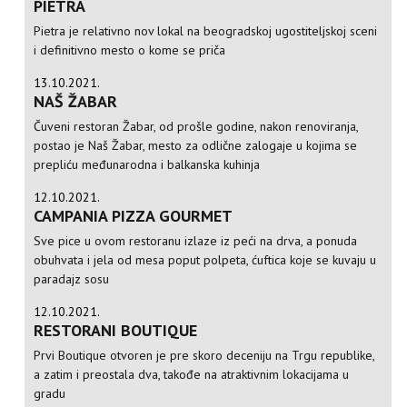
PIETRA
Pietra je relativno nov lokal na beogradskoj ugostiteljskoj sceni
i definitivno mesto o kome se priča
13.10.2021.
NAŠ ŽABAR
Čuveni restoran Žabar, od prošle godine, nakon renoviranja,
postao je Naš Žabar, mesto za odlične zalogaje u kojima se
prepliću međunarodna i balkanska kuhinja
12.10.2021.
CAMPANIA PIZZA GOURMET
Sve pice u ovom restoranu izlaze iz peći na drva, a ponuda
obuhvata i jela od mesa poput polpeta, ćuftica koje se kuvaju u
paradajz sosu
12.10.2021.
RESTORANI BOUTIQUE
Prvi Boutique otvoren je pre skoro deceniju na Trgu republike,
a zatim i preostala dva, takođe na atraktivnim lokacijama u
gradu