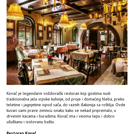
Kovač je legendarni voždovački restoran koji gostima nudi
tradicionalna jela srpske kuhinje, od proje i domaćeg hleba, preko
teletine i jagnjetine ispod sača, do raznih đakonija sa roštilja. Ovde
kuvari sami prave zimnicu onako kako se nekad pripremalo, u
drvenim kacama i buradima. Kovač ima i veoma lepu i dobro
ušuškanu i izolovanu baštu.
Restoran Kovač