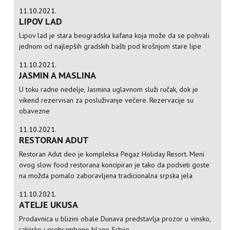
11.10.2021.
LIPOV LAD
Lipov lad je stara beogradska kafana koja može da se pohvali
jednom od najlepših gradskih bašti pod krošnjom stare lipe
11.10.2021.
JASMIN A MASLINA
U toku radne nedelje, Jasmina uglavnom služi ručak, dok je
vikend rezervisan za posluživanje večere. Rezervacije su
obavezne
11.10.2021.
RESTORAN ADUT
Restoran Adut deo je kompleksa Pegaz Holiday Resort. Meni
ovog slow food restorana koncipiran je tako da podseti goste
na možda pomalo zaboravljena tradicionalna srpska jela
11.10.2021.
ATELJE UKUSA
Prodavnica u blizini obale Dunava predstavlja prozor u vinsko,
rakijsko i prehrambeno blago Srbije.