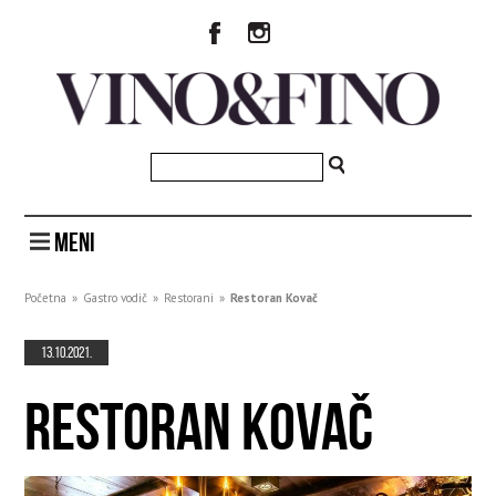
MENI
Početna
»
Gastro vodič
»
Restorani
»
Restoran Kovač
13.10.2021.
RESTORAN KOVAČ