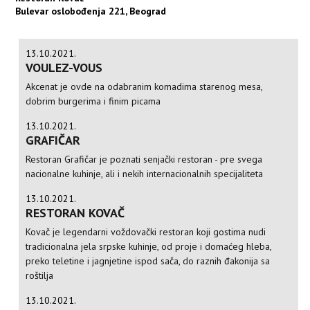
Bulevar oslobođenja 221, Beograd
13.10.2021.
VOULEZ-VOUS
Akcenat je ovde na odabranim komadima starenog mesa,
dobrim burgerima i finim picama
13.10.2021.
GRAFIČAR
Restoran Grafičar je poznati senjački restoran - pre svega
nacionalne kuhinje, ali i nekih internacionalnih specijaliteta
13.10.2021.
RESTORAN KOVAČ
Kovač je legendarni voždovački restoran koji gostima nudi
tradicionalna jela srpske kuhinje, od proje i domaćeg hleba,
preko teletine i jagnjetine ispod sača, do raznih đakonija sa
roštilja
13.10.2021.