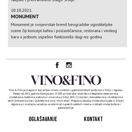
10.10.2021.
MONUMENT
Monument je svojevrstan brend beogradske ugostiteljske
scene čiji koncept kafea i poslastičarnice, restorana i vinskog
bara u jednom, uspešno funkcioniše dugi niz godina
Vino & Fino je magazin koji se bavi vinom, vinskom i gastronomskom kulturom u Srbiji i regionu.
Postoji od 2011. godine, štampa se u 11 000 primeraka i distribuira besplatno restoranima,
vinotekama, hotelima, kafićima i vinarima u Srbiji, BiH i Crnoj Gori, menadžerima i direktorima
većih kompanija, kao i ljubiteljima vina i finih stvari. Magazin okuplja vinske stručnjake iz Srbije i
regiona, uz značajnu saradnju sa nekim od najvećih svetskih imena iz oblasti vinske kulture i
gastronomije.
OGLAŠAVANJE
KONTAKT