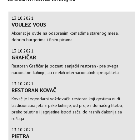
13.10.2021.
VOULEZ-VOUS
Akcenat je ovde na odabranim komadima starenog mesa,
dobrim burgerima i finim picama
13.10.2021.
GRAFIČAR
Restoran Grafičar je poznati senjački restoran - pre svega
nacionalne kuhinje, ali i nekih internacionalnih specijaliteta
13.10.2021.
RESTORAN KOVAČ
Kovač je legendarni voždovački restoran koji gostima nudi
tradicionalna jela srpske kuhinje, od proje i domaćeg hleba,
preko teletine i jagnjetine ispod sača, do raznih đakonija sa
roštilja
13.10.2021.
PIETRA