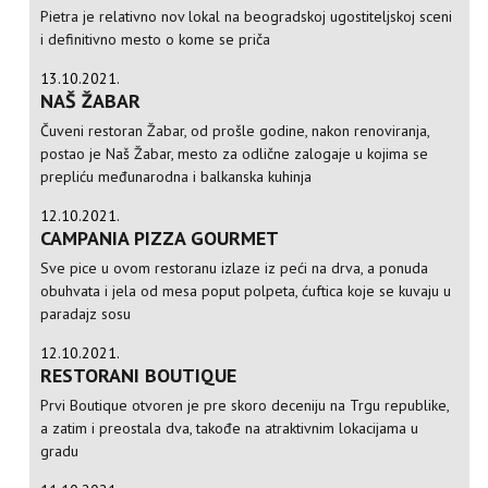
Pietra je relativno nov lokal na beogradskoj ugostiteljskoj sceni
i definitivno mesto o kome se priča
13.10.2021.
NAŠ ŽABAR
Čuveni restoran Žabar, od prošle godine, nakon renoviranja,
postao je Naš Žabar, mesto za odlične zalogaje u kojima se
prepliću međunarodna i balkanska kuhinja
12.10.2021.
CAMPANIA PIZZA GOURMET
Sve pice u ovom restoranu izlaze iz peći na drva, a ponuda
obuhvata i jela od mesa poput polpeta, ćuftica koje se kuvaju u
paradajz sosu
12.10.2021.
RESTORANI BOUTIQUE
Prvi Boutique otvoren je pre skoro deceniju na Trgu republike,
a zatim i preostala dva, takođe na atraktivnim lokacijama u
gradu