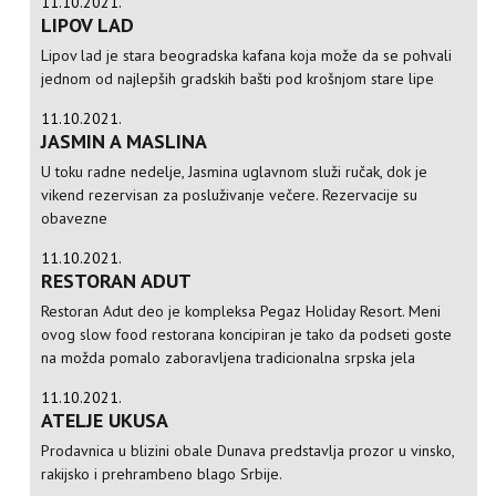
11.10.2021.
LIPOV LAD
Lipov lad je stara beogradska kafana koja može da se pohvali
jednom od najlepših gradskih bašti pod krošnjom stare lipe
11.10.2021.
JASMIN A MASLINA
U toku radne nedelje, Jasmina uglavnom služi ručak, dok je
vikend rezervisan za posluživanje večere. Rezervacije su
obavezne
11.10.2021.
RESTORAN ADUT
Restoran Adut deo je kompleksa Pegaz Holiday Resort. Meni
ovog slow food restorana koncipiran je tako da podseti goste
na možda pomalo zaboravljena tradicionalna srpska jela
11.10.2021.
ATELJE UKUSA
Prodavnica u blizini obale Dunava predstavlja prozor u vinsko,
rakijsko i prehrambeno blago Srbije.