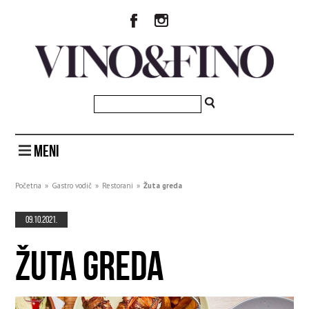
MENI
Početna
»
Gastro vodič
»
Restorani
»
Žuta greda
09.10.2021.
ŽUTA GREDA