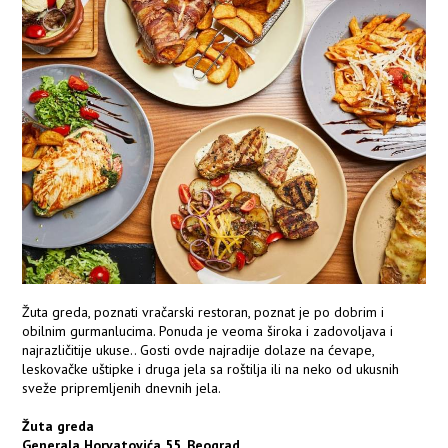
Žuta greda, poznati vračarski restoran, poznat je po dobrim i
obilnim gurmanlucima. Ponuda je veoma široka i zadovoljava i
najrazličitije ukuse.. Gosti ovde najradije dolaze na ćevape,
leskovačke uštipke i druga jela sa roštilja ili na neko od ukusnih
sveže pripremljenih dnevnih jela.
Žuta greda
Generala Horvatovića 55, Beograd