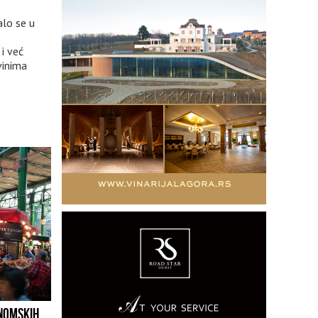
alo se u
 i već
vinima
ONOMSKIH