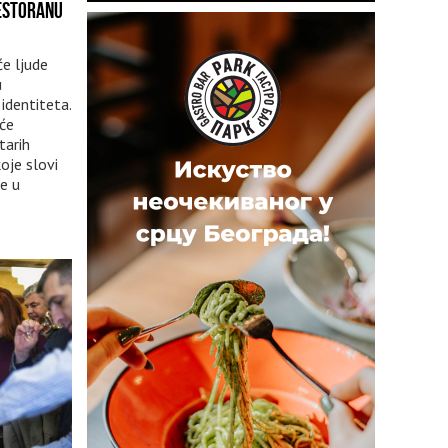
RESTORANU
će ljude
u
identiteta.
 će
starih
oje slovi
re u