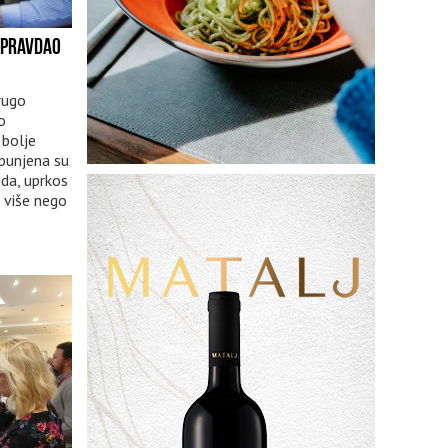
OPRAVDAO
rugo
o
 bolje
spunjena su
 da, uprkos
 više nego