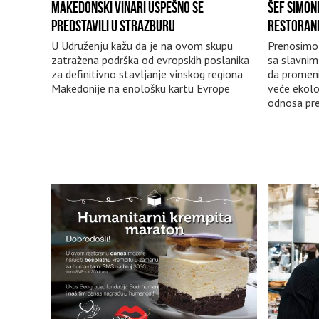
MAKEDONSKI VINARI USPEŠNO SE
ŠEF SIMON
PREDSTAVILI U STRAZBURU
RESTORANI
U Udruženju kažu da je na ovom skupu
Prenosimo 
zatražena podrška od evropskih poslanika
sa slavnim
za definitivno stavljanje vinskog regiona
da promeni
Makedonije na enološku kartu Evrope
veće ekološ
odnosa pre