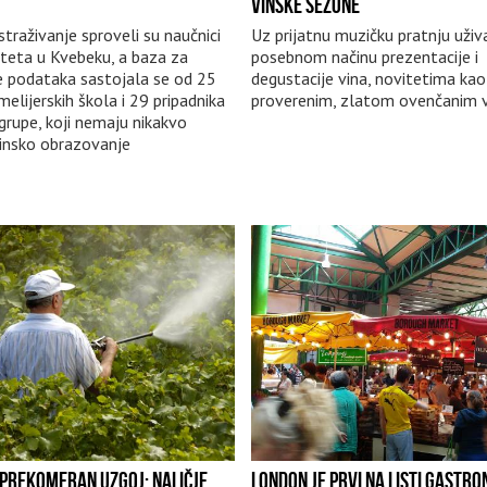
VINSKE SEZONE
straživanje sproveli su naučnici
Uz prijatnu muzičku pratnju uživ
iteta u Kvebeku, a baza za
posebnom načinu prezentacije i
e podataka sastojala se od 25
degustacije vina, novitetima kao
elijerskih škola i 29 pripadnika
proverenim, zlatom ovenčanim 
grupe, koji nemaju nikakvo
insko obrazovanje
I PREKOMERAN UZGOJ: NALIČJE
LONDON JE PRVI NA LISTI GASTR