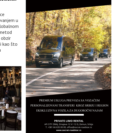
nce
ovanjem u
 globalnom
 metod
 obzir
mi kao što
m