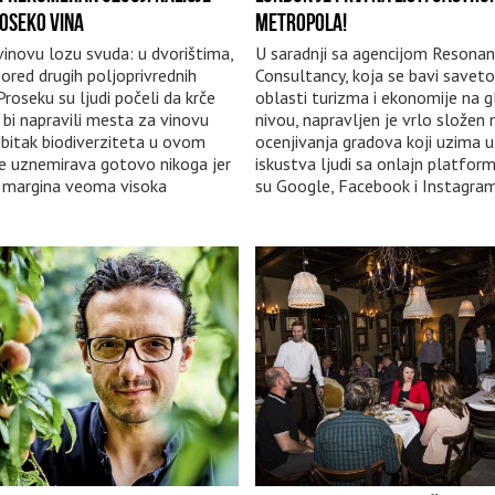
OSEKO VINA
METROPOLA!
 vinovu lozu svuda: u dvorištima,
U saradnji sa agencijom Resona
pored drugih poljoprivrednih
Consultancy, koja se bavi savet
Proseku su ljudi počeli da krče
oblasti turizma i ekonomije na
bi napravili mesta za vinovu
nivou, napravljen je vrlo složen
gubitak biodiverziteta u ovom
ocenjivanja gradova koji uzima u
e uznemirava gotovo nikoga jer
iskustva ljudi sa onlajn platfor
a margina veoma visoka
su Google, Facebook i Instagra