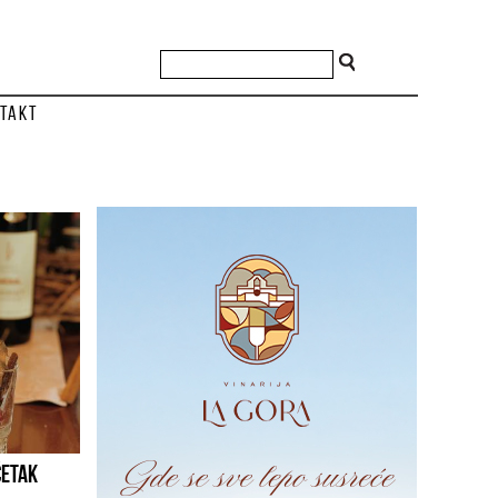
takt
ČETAK