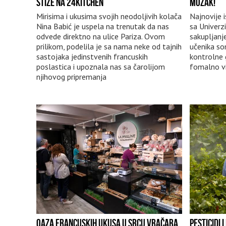
STIŽE NA 24KITCHEN
MOZAK!
Mirisima i ukusima svojih neodoljivih kolača
Najnovije i
Nina Babić je uspela na trenutak da nas
sa Univerz
odvede direktno na ulice Pariza. Ovom
sakupljanj
prilikom, podelila je sa nama neke od tajnih
učenika som
sastojaka jedinstvenih francuskih
kontrolne 
poslastica i upoznala nas sa čarolijom
fomalno v
njihovog pripremanja
OAZA FRANCUSKIH UKUSA U SRCU VRAČARA
PESTICIDI 