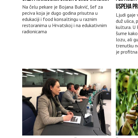
USPEHA PR
Na čelu pekare je Bojana Bukvić, šef za
peciva koja je dugo godina prisutna u
Ljudi gaje
edukaciji i food konsaltingu u raznim
duž ulica, 
restoranima u Hrvatskoj i na edukativnim
kultura. U 
radionicama
šume kako 
lozu, ali 
trenutku n
je profitn