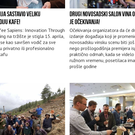
IJA SASTAVIO VELIKU
DRUGI NOVOSADSKI SALON VINA 
DIJU KAFE!
JE OČEKIVANJA!
fee Sapiens: Innovation Through
Očekivanja organizatora da će d
g na tržište je stigla 15. aprila,
izdanje događaja koji je promeni
a se kao savršen vodič za sve
novosadsku vinsku scenu biti još
su privatno ili profesionalno
nego prošlogodišnja premijera i
kafu
praktično odmah, kada se videlo
ružnom vremenu, posetilaca ima
prošle godine