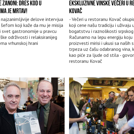
E ZANONI: DRES KOD U
EKSKLUZIVNE VINSKE VEČERI U 
MA JE MRTAV!
KOVAČ
najzanimljivije delove intervjua
- Večeri u restoranu Kovač okupi
 šefom koji kaže da mu je misija
koji cene našu tradiciju i uživaju 
 svet gastronomije u pravcu
bogatstvu i raznolikosti srpskog 
ke održivosti i relaksiranijeg
Računamo na lepu energiju koju
ma vrhunskoj hrani
proizvesti mirisi i ukusi sa naših 
trpeza uz čašu odabranog vina, k
kao piće za ljude od stila - govo
restoranu Kovač