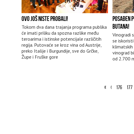
OVO JOŠ NISTE PROBALI!
POSAĐEN PR
BUTANA!
Tokom dva dana trajanja programa publika
će imati priliku da spozna razlike među
Vinogradi s
teroarima i istinske potencijale različitih
se iskorist
regija. Putovaće se kroz vina od Austrije,
klimatskih 
preko Italije i Burgundije, sve do Grčke,
vinograd b
Župe i Fruške gore
od 2.700 
«
‹
176
177