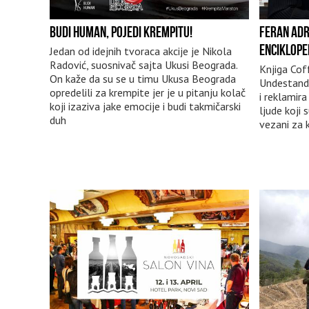
BUDI HUMAN, POJEDI KREMPITU!
FERAN ADR
ENCIKLOPE
Jedan od idejnih tvoraca akcije je Nikola
Radović, suosnivač sajta Ukusi Beograda.
Knjiga Cof
On kaže da su se u timu Ukusa Beograda
Undestandin
opredelili za krempite jer je u pitanju kolač
i reklamir
koji izaziva jake emocije i budi takmičarski
ljude koji 
duh
vezani za 