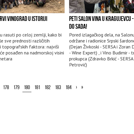
VI VINOGRAD U ISTORIJI
PETI SALON VINA U KRAGUJEVCU -
DO SADA!
u rasuti po celoj zemlji, kako bi
Pored izlagačkog dela, na Salon
ile sve prednosti različitih
održane i radionice Srpski šardon
i topografskih faktora: najviši
(Dejan Živkoski - SERSA i Zoran 
iće posađen na nadmorskoj visini
- Wine Expert) , i Vino Budimir - t
metara
prokupca (Zdravko Brkić - SERSA
Petrović)
178
179
180
181
182
183
184
›
»