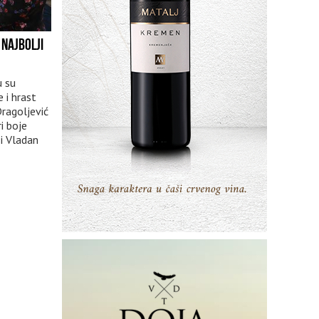
 NAJBOLJI
u su
e i hrast
Dragoljević
ri boje
 i Vladan