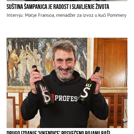
SUŠTINA ŠAMPANJCA JE RADOST I SLAVLJENJE ŽIVOTA
Intervju: Matje Fransoa, menadžer za izvoz u kući Pommery
DRUGO IZDANJE 'VIKENDICE' POSVEĆENO BOJANU BAŠI