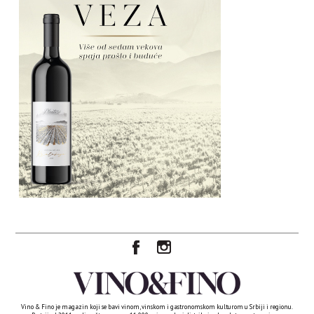
Vino & Fino je magazin koji se bavi vinom, vinskom i gastronomskom kulturom u Srbiji i regionu.