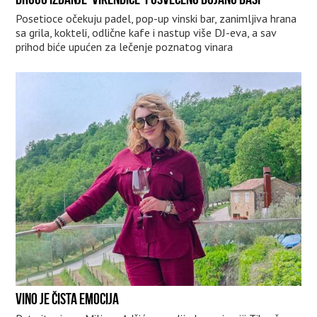
Posetioce očekuju padel, pop-up vinski bar, zanimljiva hrana
sa grila, kokteli, odlične kafe i nastup više DJ-eva, a sav
prihod biće upućen za lečenje poznatog vinara
VINO JE ČISTA EMOCIJA