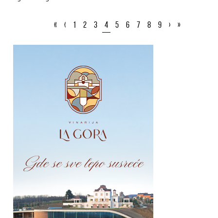
«
‹
1
2
3
4
5
6
7
8
9
›
»