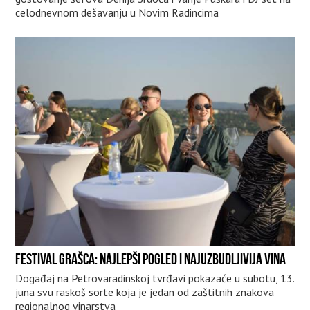
celodnevnom dešavanju u Novim Radincima
FESTIVAL GRAŠCA: NAJLEPŠI POGLED I NAJUZBUDLJIVIJA VINA
Događaj na Petrovaradinskoj tvrđavi pokazaće u subotu, 13.
juna svu raskoš sorte koja je jedan od zaštitnih znakova
regionalnog vinarstva