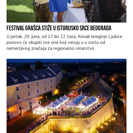
FESTIVAL GRAŠCA STIŽE U ISTORIJSKO SRCE BEOGRADA
U petak, 20. juna, od 17 do 22 časa, Konak kneginje Ljubice
ponovo će okupiti sve one koji veruju u u sortu od
nemerljivog značaja za regionalno vinarstvo