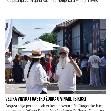
Pet pitanja za Miljanu Adžić, somelijerku u vinariji Tikveš
VELIKA VINSKA I GASTRO ŽURKA U VINARIJI BIKICKI
Degustacija petnaestak etiketa poznate fruškogorske kuće,
gostovanje šefova Denija Srdoča i Vanje Puškara i DJ set na