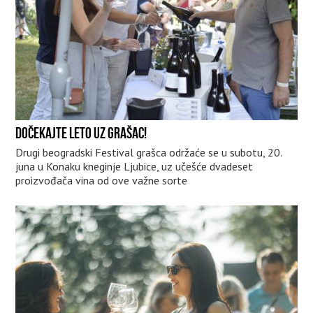
DOČEKAJTE LETO UZ GRAŠAC!
Drugi beogradski Festival grašca održaće se u subotu, 20.
juna u Konaku kneginje Ljubice, uz učešće dvadeset
proizvođača vina od ove važne sorte