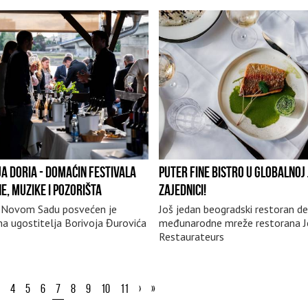
A DORIA - DOMAĆIN FESTIVALA
PUTER FINE BISTRO U GLOBALNOJ
E, MUZIKE I POZORIŠTA
ZAJEDNICI!
 Novom Sadu posvećen je
Još jedan beogradski restoran d
a ugostitelja Borivoja Đurovića
međunarodne mreže restorana 
Restaurateurs
4
5
6
7
8
9
10
11
›
»