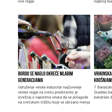
ove regije
najbolji bu
BORDO SE NAGLO OKREĆE MLAĐIM
VRHUNSKA 
GENERACIJAMA
KROŠNJAM
Udruženje vinske industrije najčuvenije
7. Banatsk
vinske regije na svetu predstavilo je
Gradsku baš
izveštaj o naporima vinara da se prilagode
banatske đ
na svetskom tržištu koje se ubrzano menja