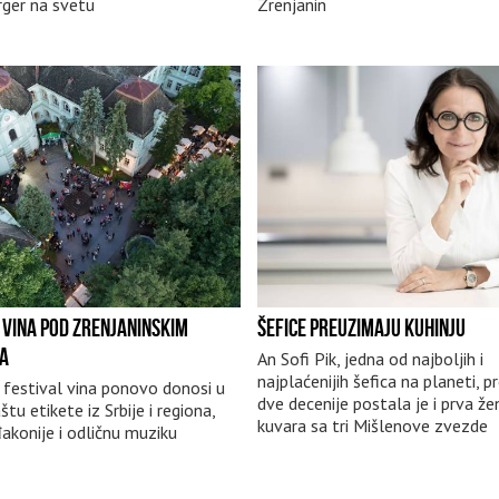
rger na svetu
Zrenjanin
VINA POD ZRENJANINSKIM
ŠEFICE PREUZIMAJU KUHINJU
A
An Sofi Pik, jedna od najboljih i
najplaćenijih šefica na planeti, 
i festival vina ponovo donosi u
dve decenije postala je i prva že
tu etikete iz Srbije i regiona,
kuvara sa tri Mišlenove zvezde
akonije i odličnu muziku