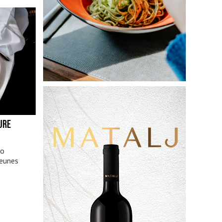
 JRE
eo
Jeunes