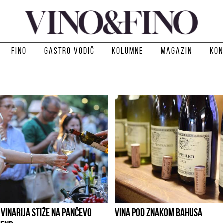
Fino
Gastro vodič
Kolumne
Magazin
Kon
 VINARIJA STIŽE NA PANČEVO
VINA POD ZNAKOM BAHUSA