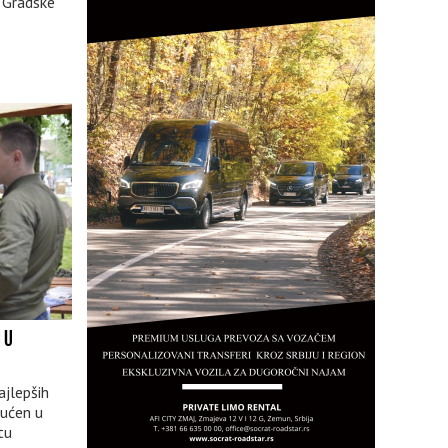
 Gradske
 U
ajlepših
pućen u
tu