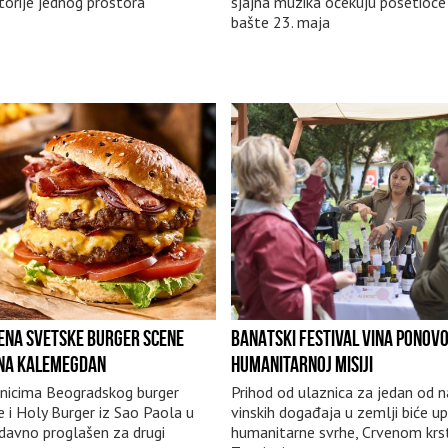
storije jednog prostora
sjajna muzika očekuju posetioce
bašte 23. maja
ENA SVETSKE BURGER SCENE
BANATSKI FESTIVAL VINA PONOVO
 NA KALEMEGDAN
HUMANITARNOJ MISIJI
nicima Beogradskog burger
Prihod od ulaznica za jedan od n
e i Holy Burger iz Sao Paola u
vinskih događaja u zemlji biće u
edavno proglašen za drugi
humanitarne svrhe, Crvenom krs