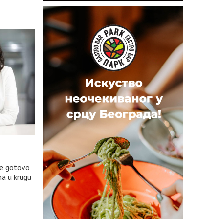
pre gotovo
na u krugu