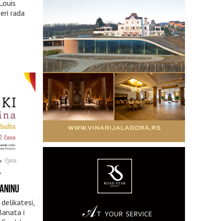
Louis
eri rada
JANINU
 delikatesi,
Banata i