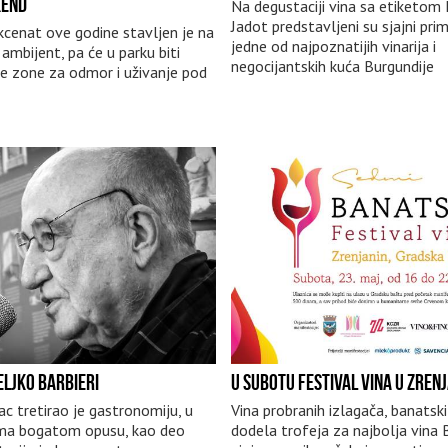
KEND
Na degustaciji vina sa etiketom 
Jadot predstavljeni su sjajni prim
cenat ove godine stavljen je na
jedne od najpoznatijih vinarija i
 ambijent, pa će u parku biti
negocijantskih kuća Burgundije
e zone za odmor i uživanje pod
ELJKO BARBIERI
U SUBOTU FESTIVAL VINA U ZREN
sac tretirao je gastronomiju, u
Vina probranih izlagača, banatski
a bogatom opusu, kao deo
dodela trofeja za najbolja vina 