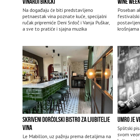
VINARIJI BIKICKI
WINE WEE
Na događaju će biti predstavljeno
Poseban ak
petnaestak vina poznate kuće, specijalni
festivalski
ručak pripremiće Deni Srdoč i Vanja Puškar,
postavljen
a sve to pratiće i sjajna muzika
krošnjama
SKRIVENI DORĆOLSKI BISTRO ZA LJUBITELJE
UMRO JE V
VINA
Splitski pi
svom veom
Le Mabillon, uz pažnju prema detaljima na