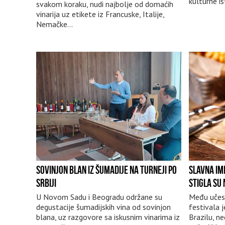
kulturne i
svakom koraku, nudi najbolje od domaćih
vinarija uz etikete iz Francuske, Italije,
Nemačke…
SOVINJON BLAN IZ ŠUMADIJE NA TURNEJI PO
SLAVNA IM
SRBIJI
STIGLA SU
U Novom Sadu i Beogradu održane su
Među učes
degustacije šumadijskih vina od sovinjon
festivala j
blana, uz razgovore sa iskusnim vinarima iz
Brazilu, n