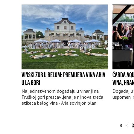
VINSKI ŽUR U BELOM: PREMIJERA VINA ARIA
ČARDA AQU
U LA GORI
VINA, HRAN
Na jedinstvenom događaju u vinariji na
Događaj u
Fruškoj gori prestavljena je njihova treća
uspomeni n
etiketa belog vina - Aria sovinjon blan
«
‹
3