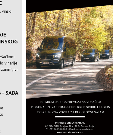
E
 vinski
AJE
VINSKOG
pešačkom
o vinarije
 zanimljivi
 - SADA
se
to
: