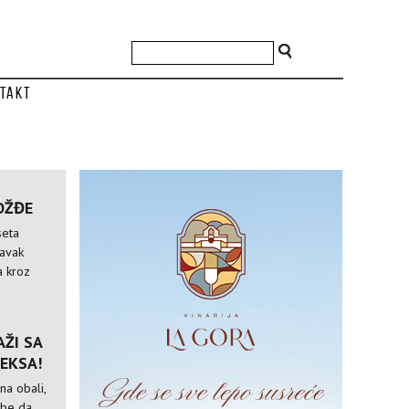
takt
OŽĐE
seta
tavak
a kroz
ŽI SA
EKSA!
na obali,
ebe da