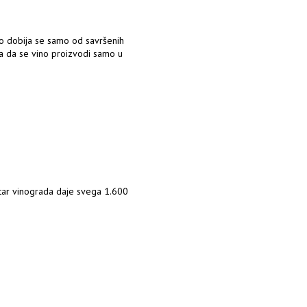
no dobija se samo od savršenih
va da se vino proizvodi samo u
ktar vinograda daje svega 1.600