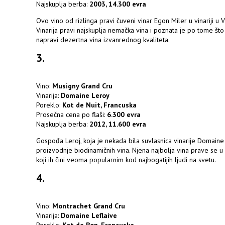
Najskuplja berba:
2003, 14.300 evra
Ovo vino od rizlinga pravi čuveni vinar Egon Miler u vinariji u 
Vinarija pravi najskuplja nemačka vina i poznata je po tome š
napravi dezertna vina izvanrednog kvaliteta.
3.
Vino:
Musigny Grand Cru
Vinarija:
Domaine Leroy
Poreklo:
Kot de Nuit, Francuska
Prosečna cena po flaši:
6.300 evra
Najskuplja berba:
2012, 11.600 evra
Gospođa Leroj, koja je nekada bila suvlasnica vinarije Domaine
proizvodnje biodinamičnih vina. Njena najbolja vina prave se u 
koji ih čini veoma popularnim kod najbogatijih ljudi na svetu.
4.
Vino:
Montrachet Grand Cru
Vinarija:
Domaine Leflaive
Poreklo:
Kot de Bon, Francuska