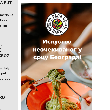
A PUT
usmerio ka
t i sa
rsnim
:
Ć
 KROZ
stitelj
i pet
st o dve
TRO
 u
g