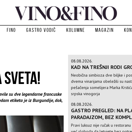
Fino
Gastro vodič
Kolumne
Magazin
Kon
08.08.2026.
KAD NA TREŠNJI RODI GR
 SVETA!
Neobična simbioza dve biljke i po
dvema vinarijama obeležili su nas
pešačenja somelijera Marka Krstić
avile su dve legendarne francuske
srpska vinogorja
dam etiketa je iz Burgundije, dok,
08.08.2026.
GASTRO PREGLED: NA PLA
PARADAJZOM, BEZ KOMPL
Pravi luksuz nije ručak u restoranu 
već sloboda da letujete bez potr