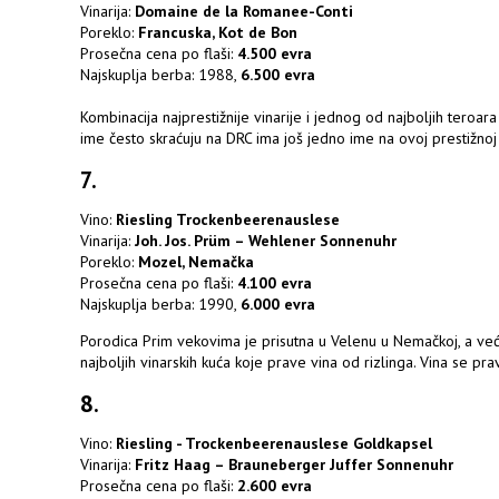
Vinarija:
Domaine de la Romanee-Conti
Poreklo:
Francuska, Kot de Bon
Prosečna cena po flaši:
4.500 evra
Najskuplja berba: 1988,
6.500 evra
Kombinacija najprestižnije vinarije i jednog od najboljih teroar
ime često skraćuju na DRC ima još jedno ime na ovoj prestižnoj l
7.
Vino:
Riesling Trockenbeerenauslese
Vinarija:
Joh. Jos. Prüm – Wehlener Sonnenuhr
Poreklo:
Mozel, Nemačka
Prosečna cena po flaši:
4.100 evra
Najskuplja berba: 1990,
6.000 evra
Porodica Prim vekovima je prisutna u Velenu u Nemačkoj, a već
najboljih vinarskih kuća koje prave vina od rizlinga. Vina se pr
8.
Vino:
Riesling - Trockenbeerenauslese Goldkapsel
Vinarija:
Fritz Haag – Brauneberger Juffer Sonnenuhr
Prosečna cena po flaši:
2.600 evra