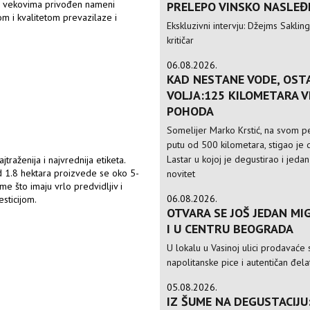
sto vekovima privođen nameni
PRELEPO VINSKO NASLEĐ
nom i kvalitetom prevazilaze i
Ekskluzivni intervju: Džejms Sakling,
kritičar
06.08.2026.
KAD NESTANE VODE, OST
VOLJA:125 KILOMETARA 
POHODA
Somelijer Marko Krstić, na svom 
putu od 500 kilometara, stigao je d
Lastar u kojoj je degustirao i jedan
traženija i najvrednija etiketa.
d 1.8 hektara proizvede se oko 5-
novitet
e što imaju vrlo predvidljiv i
06.08.2026.
sticijom.
OTVARA SE JOŠ JEDAN MIG
I U CENTRU BEOGRADA
U lokalu u Vasinoj ulici prodavaće 
napolitanske pice i autentičan đela
05.08.2026.
IZ ŠUME NA DEGUSTACIJU