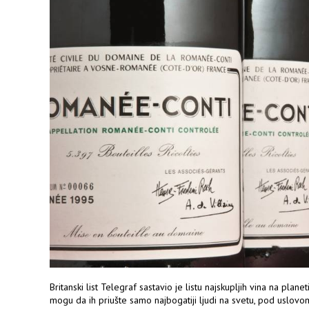
Britanski list Telegraf sastavio je listu najskupljih vina na plane
mogu da ih priušte samo najbogatiji ljudi na svetu, pod uslov