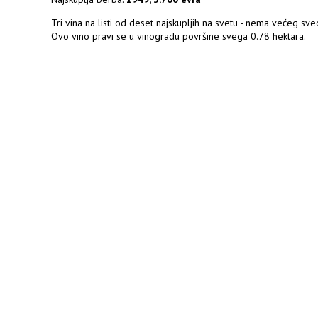
Tri vina na listi od deset najskupljih na svetu - nema većeg sve
Ovo vino pravi se u vinogradu površine svega 0.78 hektara.