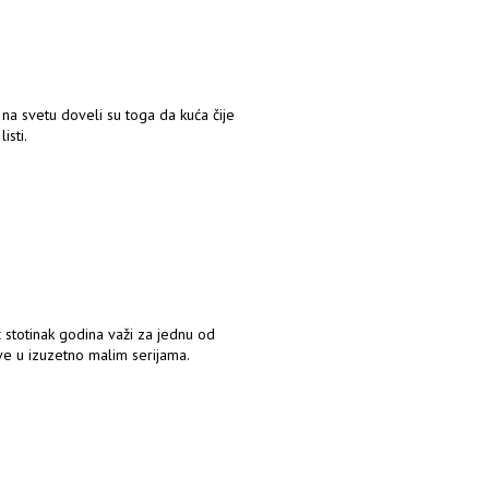
a na svetu doveli su toga da kuća čije
isti.
 stotinak godina važi za jednu od
ave u izuzetno malim serijama.