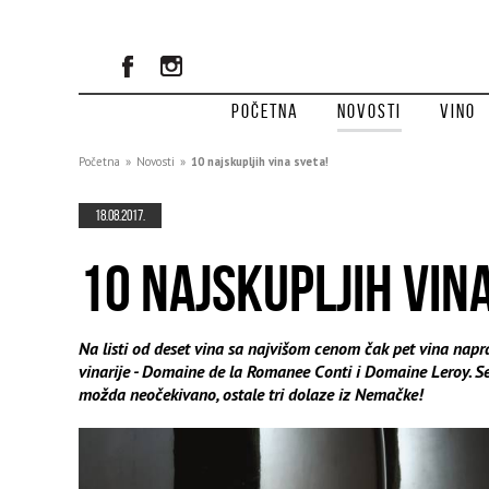
Početna
Novosti
Vino
Početna
»
Novosti
»
10 najskupljih vina sveta!
18.08.2017.
10 NAJSKUPLJIH VINA
Na listi od deset vina sa najvišom cenom čak pet vina napr
vinarije - Domaine de la Romanee Conti i Domaine Leroy. Se
možda neočekivano, ostale tri dolaze iz Nemačke!