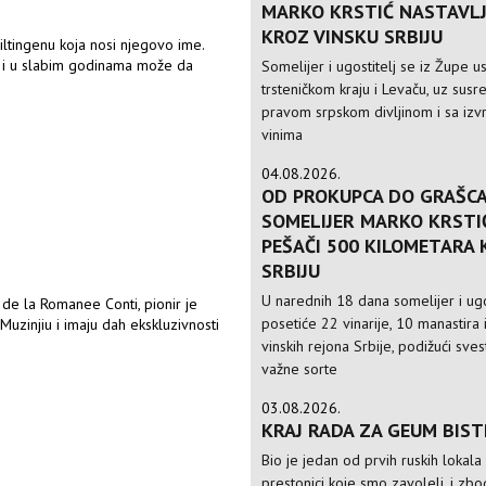
MARKO KRSTIĆ NASTAVLJ
KROZ VINSKU SRBIJU
Viltingenu koja nosi njegovo ime.
to i u slabim godinama može da
Somelijer i ugostitelj se iz Župe 
trsteničkom kraju i Levaču, uz susre
pravom srpskom divljinom i sa izv
vinima
04.08.2026.
OD PROKUPCA DO GRAŠCA
SOMELIJER MARKO KRSTI
PEŠAČI 500 KILOMETARA
SRBIJU
U narednih 18 dana somelijer i ugo
 de la Romanee Conti, pionir je
posetiće 22 vinarije, 10 manastira 
Muzinjiu i imaju dah ekskluzivnosti
vinskih rejona Srbije, podižući sve
važne sorte
03.08.2026.
KRAJ RADA ZA GEUM BIS
Bio je jedan od prvih ruskih lokala
prestonici koje smo zavoleli, i zbo