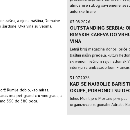
atmosfere i zbog savremene, sezo
autorske hrane
-Montrašea, a njena baština, Domaine
03.08.2026.
aji šardone. Ova vina su veoma,
OUTSTANDING SERBIA: O
RIMSKIH CAREVA DO VRH
VINA
Letnji broj magazina donosi priče o
baštini naših predela, kulturi hedo
skrivenom rečnom raju nadomak Va
intervju sa ambasadorkom Francusk
31.07.2026.
KAD SE NAJBOLJE BARIST
OKUPE, POBEDNICI SU DE
orž Rumije dobio, kao miraz,
danas ima pet grand cru vinograda, a
Julius Meinl je u Mostaru prvi put
samo 350 do 380 boca.
organizovao regionalni Adriatic Ba