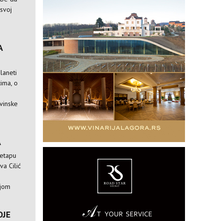
 svoj
A
laneti
ima, o
vinske
A
 etapu
va Cilić
ijom
OJE