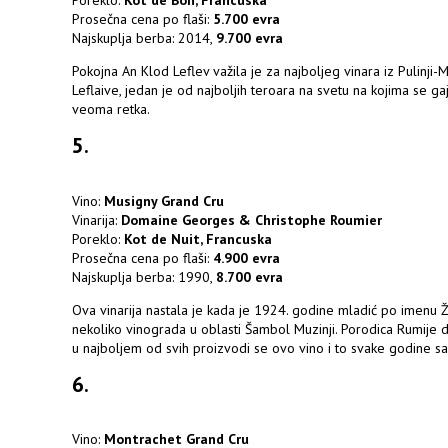
Prosečna cena po flaši:
5.700 evra
Najskuplja berba: 2014,
9.700 evra
Pokojna An Klod Leflev važila je za najboljeg vinara iz Pulinji
Leflaive, jedan je od najboljih teroara na svetu na kojima se g
veoma retka.
5.
Vino:
Musigny Grand Cru
Vinarija:
Domaine Georges & Christophe Roumier
Poreklo:
Kot de Nuit, Francuska
Prosečna cena po flaši:
4.900 evra
Najskuplja berba: 1990,
8.700 evra
Ova vinarija nastala je kada je 1924. godine mladić po imenu Ž
nekoliko vinograda u oblasti Šambol Muzinji. Porodica Rumije 
u najboljem od svih proizvodi se ovo vino i to svake godine 
6.
Vino:
Montrachet Grand Cru