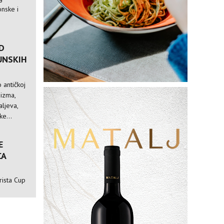
nske i
D
UNSKIH
 antičkoj
nizma,
ljeva,
e...
E
CA
rista Cup