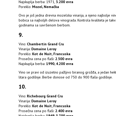
Najskuplja berba: 1971,
3.200 evra
Poreklo:
Mozel, Nemačka
Ovo je još jedna drevna mozelska vinarija, a njeno najbolje vi
bobica sa najboljih delova vinograda. Kontrola kvaliteta je tak
godinama sa savršenom berbom.
9.
Vino:
Chambertin Grand Cru
Vinarija:
Domaine Leroy
Poreklo:
Kot de Nuit, Francuska
Prosečna cena po flaši:
2.500 evra
Najskuplja berba:
1990, 4.200 evra
Vino se pravi od izuzetno pažljivo biranog grožđa, a jedan he
litara godišnje. Berbe donose od 750 do 900 flaša godišnje.
10.
Vino:
Richebourg Grand Cru
Vinarija:
Domaine Leroy
Poreklo:
Kot de Nuit, Francuska
Prosečna cena po flaši:
2.400 evra
Najskuplja berba:
1949, 3.700 evra