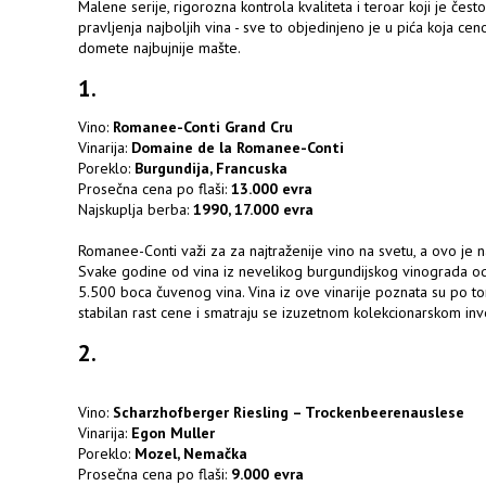
Malene serije, rigorozna kontrola kvaliteta i teroar koji je če
pravljenja najboljih vina - sve to objedinjeno je u pića koja ce
domete najbujnije mašte.
1
.
Vino:
Romanee-Conti Grand Cru
Vinarija:
Domaine de la Romanee-Conti
Poreklo:
Burgundija, Francuska
Prosečna cena po flaši:
13.000 evra
Najskuplja berba:
1990, 17.000 evra
Romanee-Conti važi za za najtraženije vino na svetu, a ovo je naj
Svake godine od vina iz nevelikog burgundijskog vinograda o
5.500 boca čuvenog vina. Vina iz ove vinarije poznata su po tom
stabilan rast cene i smatraju se izuzetnom kolekcionarskom inve
2.
Vino:
Scharzhofberger Riesling – Trockenbeerenauslese
Vinarija:
Egon Muller
Poreklo:
Mozel, Nemačka
Prosečna cena po flaši:
9.000 evra