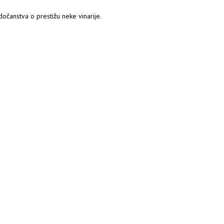
dočanstva o prestižu neke vinarije.