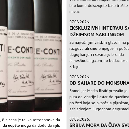
bilo kome dokazujete kako trošite
novac
07.08.2026.
EKSKLUZIVNI INTERVJU S
DŽEJMSOM SAKLINGOM
Sa najvažnijim vinskim glasom na p
razgovarali smo o njegovim počec
dugoj karijeri i stvaranju brenda
JamesSuckling.com, i o budućnosti 
Srbije
07.08.2026.
OD SAHARE DO MONSUN
Somelijer Marko Ristić prevalio je
puta od vinarije Lastar do gazdinst
po žezi koja se okončala pljuskom,
zahlađenjem i ugodnom degustac
07.08.2026.
ti, čija cena je toliko astronomska da
SRBIJA MORA DA ČUVA SV
om da uopšte mogu da dođu do njih.