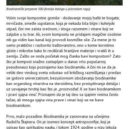
Biodinamički preparat 500 (kravlja balega u jelenskom rogu)
Volim svoje kompostne gomile - dodavanje mojoj bašti te bogate,
mrvičaste, smeđe supstance, koja je nekada bila biljni i kuhinjski
otpad, čini me zaista srećnom, i stoga razumem i vinare koji se
zaljube u tu tvar. Ali, svom kompostu ne pridajem magične osobine
niti ga vidim kao kanal koji provodi kosmičke sile. Za mene je to
samo praktično i razborito baštovanstvo, ono u kome koristimo
gliste i mikrobe kako bi reciklirali hranljive materije i vratili ih u
zemlju. Zašto se onda početak mog članka bavi kompostom? Zato
što je kompost snažno zastupljen u danas vrlo popularnoj
pseudonauci koju poznajemo kao biodinamiku. A čini mi se da je
veliki deo vinskog sveta odustao od kritičkog razmišljanja i predao
se gotovo univerzalnom, bezuslovnom obožavanju biodinamike
kao organskog vinarstva na steroidima, bez preispitivanja detalja i
uz usvajanje tvrdnji kao što je „proizvođač X se bavi biodinamikom
i pravi sjajna vina”. Priznajem da je taj deo sa sjajnim vinima često
tačan, ali mnoga sjajna vina prave i vinari koji se ne bave
biodinamikom.
Prvo, malo pozadine. Biodinamika je zasnovana na učenjima
Rudolfa Štajnera. On je izumeo koncept antropozofije, koji je
opisao kao spiritualnu nauku, i tokom 1924. godine u nizu lekcija