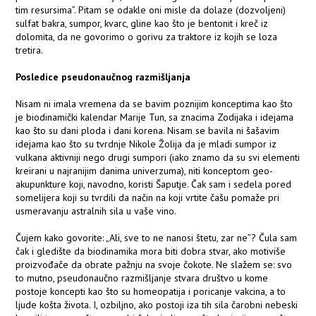
tim resursima”. Pitam se odakle oni misle da dolaze (dozvoljeni)
sulfat bakra, sumpor, kvarc, gline kao što je bentonit i kreč iz
dolomita, da ne govorimo o gorivu za traktore iz kojih se loza
tretira.
Posledice pseudonaučnog razmišljanja
Nisam ni imala vremena da se bavim poznijim konceptima kao što
je biodinamički kalendar Marije Tun, sa znacima Zodijaka i idejama
kao što su dani ploda i dani korena. Nisam se bavila ni šašavim
idejama kao što su tvrdnje Nikole Žolija da je mladi sumpor iz
vulkana aktivniji nego drugi sumpori (iako znamo da su svi elementi
kreirani u najranijim danima univerzuma), niti konceptom geo-
akupunkture koji, navodno, koristi Šaputje. Čak sam i sedela pored
somelijera koji su tvrdili da način na koji vrtite čašu pomaže pri
usmeravanju astralnih sila u vaše vino.
Čujem kako govorite: „Ali, sve to ne nanosi štetu, zar ne”? Čula sam
čak i gledište da biodinamika mora biti dobra stvar, ako motiviše
proizvođače da obrate pažnju na svoje čokote. Ne slažem se: svo
to mutno, pseudonaučno razmišljanje stvara društvo u kome
postoje koncepti kao što su homeopatija i poricanje vakcina, a to
ljude košta života. I, ozbiljno, ako postoji iza tih sila čarobni nebeski