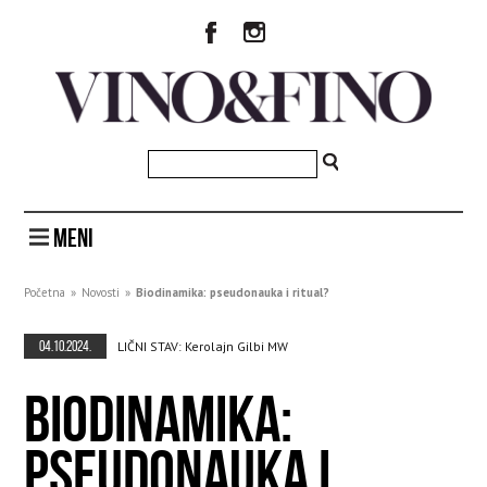
MENI
Početna
»
Novosti
»
Biodinamika: pseudonauka i ritual?
04.10.2024.
LIČNI STAV: Kerolajn Gilbi MW
BIODINAMIKA:
PSEUDONAUKA I