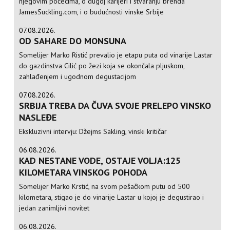
njegovim počecima, o dugoj karijeri i stvaranju brenda
JamesSuckling.com, i o budućnosti vinske Srbije
07.08.2026.
OD SAHARE DO MONSUNA
Somelijer Marko Ristić prevalio je etapu puta od vinarije Lastar
do gazdinstva Cilić po žezi koja se okončala pljuskom,
zahlađenjem i ugodnom degustacijom
07.08.2026.
SRBIJA TREBA DA ČUVA SVOJE PRELEPO VINSKO
NASLEĐE
Ekskluzivni intervju: Džejms Sakling, vinski kritičar
06.08.2026.
KAD NESTANE VODE, OSTAJE VOLJA:125
KILOMETARA VINSKOG POHODA
Somelijer Marko Krstić, na svom pešačkom putu od 500
kilometara, stigao je do vinarije Lastar u kojoj je degustirao i
jedan zanimljivi novitet
06.08.2026.