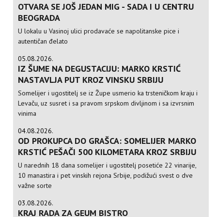
OTVARA SE JOŠ JEDAN MIG - SADA I U CENTRU
BEOGRADA
U lokalu u Vasinoj ulici prodavaće se napolitanske pice i
autentičan đelato
05.08.2026.
IZ ŠUME NA DEGUSTACIJU: MARKO KRSTIĆ
NASTAVLJA PUT KROZ VINSKU SRBIJU
Somelijer i ugostitelj se iz Župe usmerio ka trsteničkom kraju i
Levaču, uz susret i sa pravom srpskom divljinom i sa izvrsnim
vinima
04.08.2026.
OD PROKUPCA DO GRAŠCA: SOMELIJER MARKO
KRSTIĆ PEŠAČI 500 KILOMETARA KROZ SRBIJU
U narednih 18 dana somelijer i ugostitelj posetiće 22 vinarije,
10 manastira i pet vinskih rejona Srbije, podižući svest o dve
važne sorte
03.08.2026.
KRAJ RADA ZA GEUM BISTRO