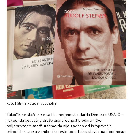
Rudolf Štajner - otac antropozofije
Takođe, ne slažem se sa licemerjem standarda Demeter-USA. On
navodi da se „važna društvena vrednost biodinamičke
poljoprivrede sadrži u tome da nije zavisno od iskopavanja
prirodnih resursa Zemlje, i umesto toga fokus stavlja na doprinosu