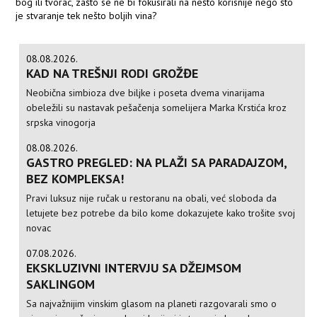
bog ili tvorac, zašto se ne bi fokusirali na nešto korisnije nego što
je stvaranje tek nešto boljih vina?
08.08.2026.
KAD NA TREŠNJI RODI GROŽĐE
Neobična simbioza dve biljke i poseta dvema vinarijama
obeležili su nastavak pešačenja somelijera Marka Krstića kroz
srpska vinogorja
08.08.2026.
GASTRO PREGLED: NA PLAŽI SA PARADAJZOM,
BEZ KOMPLEKSA!
Pravi luksuz nije ručak u restoranu na obali, već sloboda da
letujete bez potrebe da bilo kome dokazujete kako trošite svoj
novac
07.08.2026.
EKSKLUZIVNI INTERVJU SA DŽEJMSOM
SAKLINGOM
Sa najvažnijim vinskim glasom na planeti razgovarali smo o