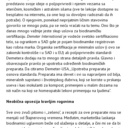
predstavio svoje ideje o poljoprivredi i njenim vezama sa
eteričnim, kosmičkim i astralnim silama (sve te lekcije dostupne su
besplatno na internetu, za one koji su dovoljno radoznali da ih
potraže). O njegovim, ponekad neprijatnim ličnim stavovima
govorilo se mnogo puta, pa se neću vraćati na tu temu. Ono što je
danas mnogo važnije jeste skup uslova za biodinamičku
sertifikaciju.
Demeter International
je vodeće svetsko sertifikaciono
telo, sa ogrankom u SAD gde je pojam biodinamike registrovan
kao robna marka. Organska sertifikacija je minimalni uslov (i ovo se
zakonski kontroliše i u SAD i u EU) ali poljoprivredni standardi
Demetera dodaju na to mnogo strana detaljnih pravila. Glavno i
obavezujuće pravilo je upotreba određenih biodinamičkih
preparata. Da citiramo Demeter-USA, „Upotreba preparata je
osnova standarda. Preparata ima devet i svi su napravljeni od bilja,
mineralnih supstanci i životinjskog đubriva, koji se koriste u prskanju
useva i kao inokulanti za kompost, primenjeni u malim dozama na
isti način na koji se homeopatski lekovi primenjuju na ljudima”.
Neobična opsesija kravljim rogovima
Sve ovo zvuči pitomo i „zeleno”, a recepti za ove preparate nisu se
menjali od Štajnerovog vremena. Međutim, marketinška laskanja
biodinamici uglavnom beže od ulaženja u detalje, a čini mi se da bi