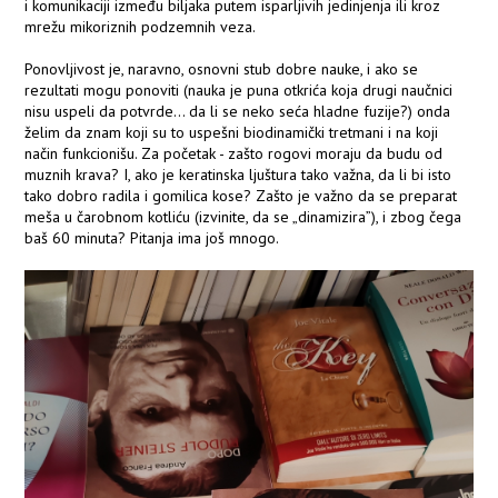
i komunikaciji između biljaka putem isparljivih jedinjenja ili kroz
mrežu mikoriznih podzemnih veza.
Ponovljivost je, naravno, osnovni stub dobre nauke, i ako se
rezultati mogu ponoviti (nauka je puna otkrića koja drugi naučnici
nisu uspeli da potvrde... da li se neko seća hladne fuzije?) onda
želim da znam koji su to uspešni biodinamički tretmani i na koji
način funkcionišu. Za početak - zašto rogovi moraju da budu od
muznih krava? I, ako je keratinska ljuštura tako važna, da li bi isto
tako dobro radila i gomilica kose? Zašto je važno da se preparat
meša u čarobnom kotliću (izvinite, da se „dinamizira”), i zbog čega
baš 60 minuta? Pitanja ima još mnogo.