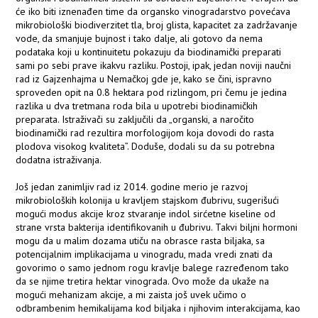
će iko biti iznenađen time da organsko vinogradarstvo povećava
mikrobiološki biodiverzitet tla, broj glista, kapacitet za zadržavanje
vode, da smanjuje bujnost i tako dalje, ali gotovo da nema
podataka koji u kontinuitetu pokazuju da biodinamički preparati
sami po sebi prave ikakvu razliku. Postoji, ipak, jedan noviji naučni
rad iz Gajzenhajma u Nemačkoj gde je, kako se čini, ispravno
sproveden opit na 0.8 hektara pod rizlingom, pri čemu je jedina
razlika u dva tretmana roda bila u upotrebi biodinamičkih
preparata. Istraživači su zaključili da „organski, a naročito
biodinamički rad rezultira morfologijom koja dovodi do rasta
plodova visokog kvaliteta”. Doduše, dodali su da su potrebna
dodatna istraživanja.
Još jedan zanimljiv rad iz 2014. godine merio je razvoj
mikrobioloških kolonija u kravljem stajskom đubrivu, sugerišući
mogući modus akcije kroz stvaranje indol sirćetne kiseline od
strane vrsta bakterija identifikovanih u đubrivu. Takvi biljni hormoni
mogu da u malim dozama utiču na obrasce rasta biljaka, sa
potencijalnim implikacijama u vinogradu, mada vredi znati da
govorimo o samo jednom rogu kravlje balege razređenom tako
da se njime tretira hektar vinograda. Ovo može da ukaže na
mogući mehanizam akcije, a mi zaista još uvek učimo o
odbrambenim hemikalijama kod biljaka i njihovim interakcijama, kao