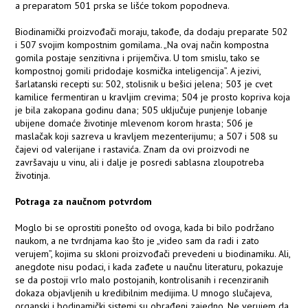
a preparatom 501 prska se lišće tokom popodneva.
Biodinamički proizvođači moraju, takođe, da dodaju preparate 502
i 507 svojim kompostnim gomilama. „Na ovaj način kompostna
gomila postaje senzitivna i prijemčiva. U tom smislu, tako se
kompostnoj gomili pridodaje kosmička inteligencija”. A jezivi,
šarlatanski recepti su: 502, stolisnik u bešici jelena; 503 je cvet
kamilice fermentiran u kravljim crevima; 504 je prosto kopriva koja
je bila zakopana godinu dana; 505 uključuje punjenje lobanje
ubijene domaće životinje mlevenom korom hrasta; 506 je
maslačak koji sazreva u kravljem mezenterijumu; a 507 i 508 su
čajevi od valerijane i rastavića. Znam da ovi proizvodi ne
završavaju u vinu, ali i dalje je posredi sablasna zloupotreba
životinja.
Potraga za naučnom potvrdom
Moglo bi se oprostiti ponešto od ovoga, kada bi bilo podržano
naukom, a ne tvrdnjama kao što je „video sam da radi i zato
verujem”, kojima su skloni proizvođači prevedeni u biodinamiku. Ali,
anegdote nisu podaci, i kada zađete u naučnu literaturu, pokazuje
se da postoji vrlo malo postojanih, kontrolisanih i recenziranih
dokaza objavljenih u kredibilnim medijima. U mnogo slučajeva,
organski i bodinamički sistemi su obrađeni zajedno. Ne verujem da