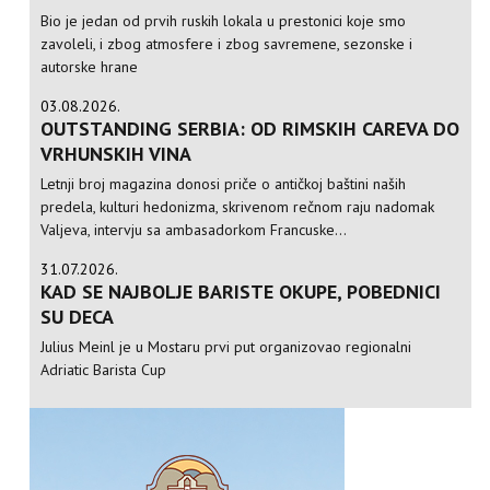
Bio je jedan od prvih ruskih lokala u prestonici koje smo
zavoleli, i zbog atmosfere i zbog savremene, sezonske i
autorske hrane
03.08.2026.
OUTSTANDING SERBIA: OD RIMSKIH CAREVA DO
VRHUNSKIH VINA
Letnji broj magazina donosi priče o antičkoj baštini naših
predela, kulturi hedonizma, skrivenom rečnom raju nadomak
Valjeva, intervju sa ambasadorkom Francuske...
31.07.2026.
KAD SE NAJBOLJE BARISTE OKUPE, POBEDNICI
SU DECA
Julius Meinl je u Mostaru prvi put organizovao regionalni
Adriatic Barista Cup