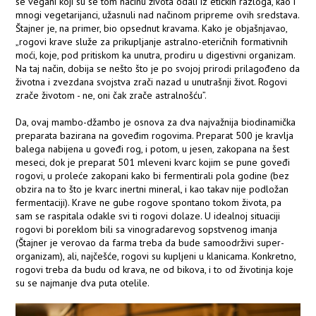
se vegani koji su se tom načinu života odali iz etičkih razloga, kao i
mnogi vegetarijanci, užasnuli nad načinom pripreme ovih sredstava.
Štajner je, na primer, bio opsednut kravama. Kako je objašnjavao,
„rogovi krave služe za prikupljanje astralno-eteričnih formativnih
moći, koje, pod pritiskom ka unutra, prodiru u digestivni organizam.
Na taj način, dobija se nešto što je po svojoj prirodi prilagođeno da
životna i zvezdana svojstva zrači nazad u unutrašnji život. Rogovi
zrače životom - ne, oni čak zrače astralnošću”.
Da, ovaj mambo-džambo je osnova za dva najvažnija biodinamička
preparata bazirana na goveđim rogovima. Preparat 500 je kravlja
balega nabijena u goveđi rog, i potom, u jesen, zakopana na šest
meseci, dok je preparat 501 mleveni kvarc kojim se pune goveđi
rogovi, u proleće zakopani kako bi fermentirali pola godine (bez
obzira na to što je kvarc inertni mineral, i kao takav nije podložan
fermentaciji). Krave ne gube rogove spontano tokom života, pa
sam se raspitala odakle svi ti rogovi dolaze. U idealnoj situaciji
rogovi bi poreklom bili sa vinogradarevog sopstvenog imanja
(Štajner je verovao da farma treba da bude samoodrživi super-
organizam), ali, najčešće, rogovi su kupljeni u klanicama. Konkretno,
rogovi treba da budu od krava, ne od bikova, i to od životinja koje
su se najmanje dva puta otelile.