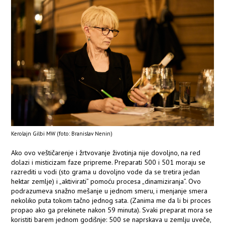
Kerolajn Gilbi MW (foto: Branislav Nenin)
Ako ovo veštičarenje i žrtvovanje životinja nije dovoljno, na red
dolazi i misticizam faze pripreme. Preparati 500 i 501 moraju se
razrediti u vodi (sto grama u dovoljno vode da se tretira jedan
hektar zemlje) i „aktivirati” pomoću procesa „dinamiziranja”. Ovo
podrazumeva snažno mešanje u jednom smeru, i menjanje smera
nekoliko puta tokom tačno jednog sata. (Zanima me da li bi proces
propao ako ga prekinete nakon 59 minuta). Svaki preparat mora se
koristiti barem jednom godišnje: 500 se naprskava u zemlju uveče,