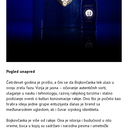
Pogled unapred
Četrdeset godina je prošlo, a čini se da Bojkovčanka tek ulazi u
svoju zrelu fazu. Vizija je jasna – očuvanje autentičnih sorti,
ulaganje u nauku i tehnologiju, razvoj rakijskog turizma i stalno
podizanje svesti o kulturi konzumacije rakije. Ono što je počelo kao
hrabra ideja jedne grupe entuzijasta danas je brend sa
međunarodnim ugledom, ali i čuvar srpskog identiteta.
Bojkovčanka je više od rakije. Ona je istorija i budućnost u isto
vreme, boca u kojoj su sadržani i narodna pesma i umetnički