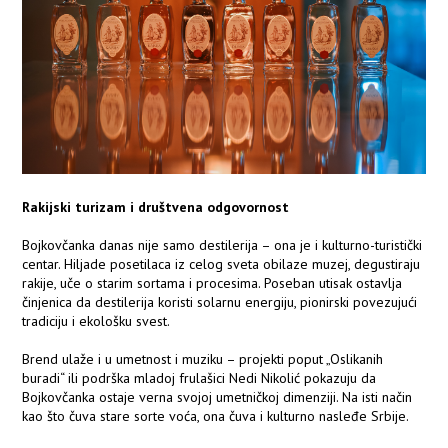
Rakijski turizam i društvena odgovornost
Bojkovčanka danas nije samo destilerija – ona je i kulturno-turistički
centar. Hiljade posetilaca iz celog sveta obilaze muzej, degustiraju
rakije, uče o starim sortama i procesima. Poseban utisak ostavlja
činjenica da destilerija koristi solarnu energiju, pionirski povezujući
tradiciju i ekološku svest.
Brend ulaže i u umetnost i muziku – projekti poput „Oslikanih
buradi“ ili podrška mladoj frulašici Nedi Nikolić pokazuju da
Bojkovčanka ostaje verna svojoj umetničkoj dimenziji. Na isti način
kao što čuva stare sorte voća, ona čuva i kulturno nasleđe Srbije.