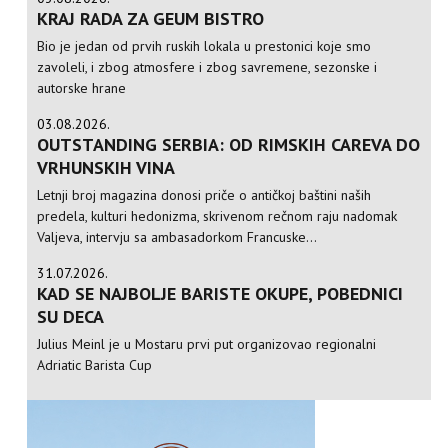
KRAJ RADA ZA GEUM BISTRO
Bio je jedan od prvih ruskih lokala u prestonici koje smo
zavoleli, i zbog atmosfere i zbog savremene, sezonske i
autorske hrane
03.08.2026.
OUTSTANDING SERBIA: OD RIMSKIH CAREVA DO
VRHUNSKIH VINA
Letnji broj magazina donosi priče o antičkoj baštini naših
predela, kulturi hedonizma, skrivenom rečnom raju nadomak
Valjeva, intervju sa ambasadorkom Francuske...
31.07.2026.
KAD SE NAJBOLJE BARISTE OKUPE, POBEDNICI
SU DECA
Julius Meinl je u Mostaru prvi put organizovao regionalni
Adriatic Barista Cup