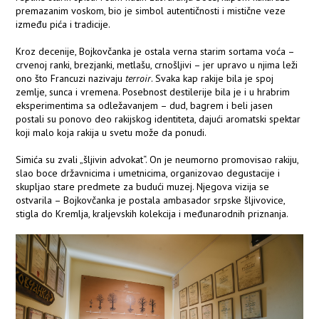
premazanim voskom, bio je simbol autentičnosti i mistične veze
između pića i tradicije.
Kroz decenije, Bojkovčanka je ostala verna starim sortama voća –
crvenoj ranki, brezjanki, metlašu, crnošljivi – jer upravo u njima leži
ono što Francuzi nazivaju
terroir
. Svaka kap rakije bila je spoj
zemlje, sunca i vremena. Posebnost destilerije bila je i u hrabrim
eksperimentima sa odležavanjem – dud, bagrem i beli jasen
postali su ponovo deo rakijskog identiteta, dajući aromatski spektar
koji malo koja rakija u svetu može da ponudi.
Simića su zvali „šljivin advokat“. On je neumorno promovisao rakiju,
slao boce državnicima i umetnicima, organizovao degustacije i
skupljao stare predmete za budući muzej. Njegova vizija se
ostvarila – Bojkovčanka je postala ambasador srpske šljivovice,
stigla do Kremlja, kraljevskih kolekcija i međunarodnih priznanja.