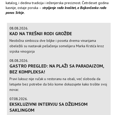
katalog, i dedina tradicija i inženjerska preciznost. Četrdeset godina
kasnije, ostaje poruka –
strpljenje rađa kvalitet, a Bojkovčanka rađa
ponos Srbije
.
08.08.2026.
KAD NA TREŠNJI RODI GROŽĐE
Neobična simbioza dve biljke i poseta dvema vinarijama
obeležili su nastavak pešačenja somelijera Marka Krstića kroz
srpska vinogorja
08.08.2026.
GASTRO PREGLED: NA PLAŽI SA PARADAJZOM,
BEZ KOMPLEKSA!
Pravi luksuz nije ručak u restoranu na obali, već sloboda da
letujete bez potrebe da bilo kome dokazujete kako trošite svoj
novac
07.08.2026.
EKSKLUZIVNI INTERVJU SA DŽEJMSOM
SAKLINGOM