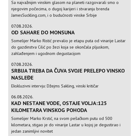
Sa najvažnijim vinskim glasom na planeti razgovarali smo o
njegovim počecima, o dugoj karijeri i stvaranju brenda
JamesSuckling.com, i o budućnosti vinske Srbije
07.08.2026.
OD SAHARE DO MONSUNA
Somelijer Marko Ristić prevalio je etapu puta od vinarije Lastar
do gazdinstva Cilić po žezi koja se okončala pljuskom,
zahlađenjem i ugodnom degustacijom
07.08.2026.
SRBIJA TREBA DA ČUVA SVOJE PRELEPO VINSKO
NASLEĐE
Ekskluzivni intervju: Džejms Sakling, vinski kritičar
06.08.2026.
KAD NESTANE VODE, OSTAJE VOLJA:125
KILOMETARA VINSKOG POHODA
Somelijer Marko Krstić, na svom pešačkom putu od 500
kilometara, stigao je do vinarije Lastar u kojoj je degustirao i
jedan zanimljivi novitet