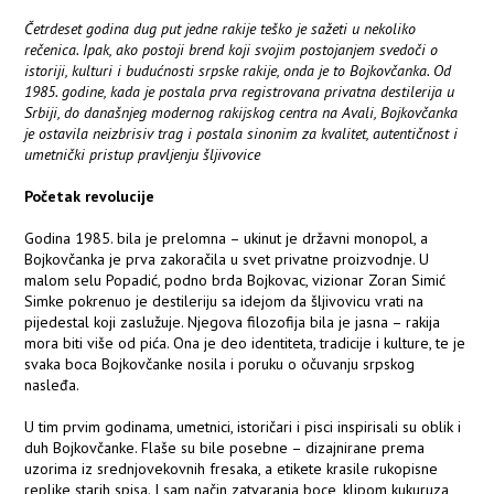
Četrdeset godina dug put jedne rakije teško je sažeti u nekoliko
rečenica. Ipak, ako postoji brend koji svojim postojanjem svedoči o
istoriji, kulturi i budućnosti srpske rakije, onda je to Bojkovčanka. Od
1985. godine, kada je postala prva registrovana privatna destilerija u
Srbiji, do današnjeg modernog rakijskog centra na Avali, Bojkovčanka
je ostavila neizbrisiv trag i postala sinonim za kvalitet, autentičnost i
umetnički pristup pravljenju šljivovice
Početak revolucije
Godina 1985. bila je prelomna – ukinut je državni monopol, a
Bojkovčanka je prva zakoračila u svet privatne proizvodnje. U
malom selu Popadić, podno brda Bojkovac, vizionar Zoran Simić
Simke pokrenuo je destileriju sa idejom da šljivovicu vrati na
pijedestal koji zaslužuje. Njegova filozofija bila je jasna – rakija
mora biti više od pića. Ona je deo identiteta, tradicije i kulture, te je
svaka boca Bojkovčanke nosila i poruku o očuvanju srpskog
nasleđa.
U tim prvim godinama, umetnici, istoričari i pisci inspirisali su oblik i
duh Bojkovčanke. Flaše su bile posebne – dizajnirane prema
uzorima iz srednjovekovnih fresaka, a etikete krasile rukopisne
replike starih spisa. I sam način zatvaranja boce, klipom kukuruza