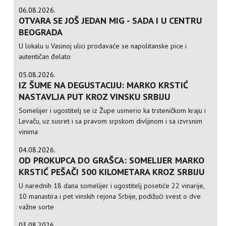
06.08.2026.
OTVARA SE JOŠ JEDAN MIG - SADA I U CENTRU
BEOGRADA
U lokalu u Vasinoj ulici prodavaće se napolitanske pice i
autentičan đelato
05.08.2026.
IZ ŠUME NA DEGUSTACIJU: MARKO KRSTIĆ
NASTAVLJA PUT KROZ VINSKU SRBIJU
Somelijer i ugostitelj se iz Župe usmerio ka trsteničkom kraju i
Levaču, uz susret i sa pravom srpskom divljinom i sa izvrsnim
vinima
04.08.2026.
OD PROKUPCA DO GRAŠCA: SOMELIJER MARKO
KRSTIĆ PEŠAČI 500 KILOMETARA KROZ SRBIJU
U narednih 18 dana somelijer i ugostitelj posetiće 22 vinarije,
10 manastira i pet vinskih rejona Srbije, podižući svest o dve
važne sorte
03.08.2026.