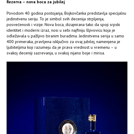
Rezerva – nova boca za jubilej
Povodom 40 godina postojanja, Bojkovčanka predstavlja specijalnu
jedinstvenu seriju. To je simbol svih decenija strpljenja,
posvećenosti i vizije. Nova boca, dizajnirana tako da spoji srpski
identitet i moderni izraz, nosi u sebi najfiniju šljivovicu koja je
odležavala u pažljivo biranim buradima. Jedinstvena serija u samo
400 primeraka, pravljena isključivo za ovaj jubilej, namenjena je
ljubiteljima koji razumeju da je prava vrednost u vremenu – u
svakoj deceniji sazrevanja, u svakoj nijansi boje i mirisa.