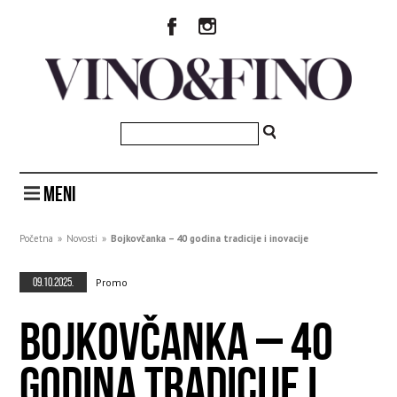
MENI
Početna
»
Novosti
»
Bojkovčanka – 40 godina tradicije i inovacije
09.10.2025.
Promo
BOJKOVČANKA – 40
GODINA TRADICIJE I