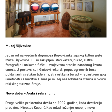
Muzej šljivovice
Jedan od najvrednijih doprinosa Bojkovčanke srpskoj kulturi jeste
Muzej šljivovice. Tu su sakupljeni stari kazani, burad, alatke,
fotografije i unikatne flaše – svojevrsna hronika narodnog života i
umeća. U postavci su i Ginisovi rekordi, poput ogromnih boca
poklanjanih svetskim liderima, ali i oslikana burad – jedinstveni spoj
umetnosti i zanatstva. Danas je muzej nezaobilazna stanica u okviru
rakijskog turizma Srbije.
Novo doba – Avala i rebrending
Druga velika prekretnica desila se 2009. godine, kada destileriju
preuzima Miroslav Kuburić. Kao mladi inženjer uneo je novu