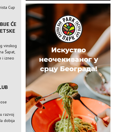
rista Cup
BIJE ĆE
VETSKE
og vinskog
ina Šapat,
 i izneo
LUB
nose
e
ju razvoj
da dobija