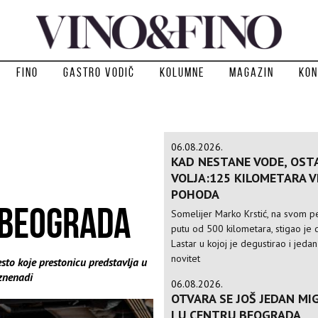
Fino
Gastro vodič
Kolumne
Magazin
Kon
06.08.2026.
KAD NESTANE VODE, OST
VOLJA:125 KILOMETARA 
POHODA
 BEOGRADA
Somelijer Marko Krstić, na svom 
putu od 500 kilometara, stigao je d
Lastar u kojoj je degustirao i jedan
novitet
to koje prestonicu predstavlja u
iznenadi
06.08.2026.
OTVARA SE JOŠ JEDAN MIG
I U CENTRU BEOGRADA