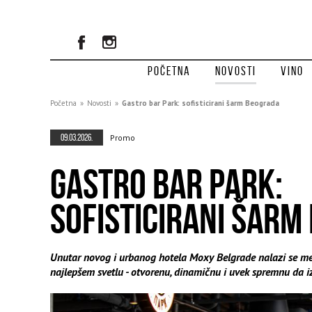
Početna
Novosti
Vino
Početna
»
Novosti
»
Gastro bar Park: sofisticirani šarm Beograda
09.03.2026.
Promo
GASTRO BAR PARK:
SOFISTICIRANI ŠARM
Unutar novog i urbanog hotela Moxy Belgrade nalazi se mes
najlepšem svetlu - otvorenu, dinamičnu i uvek spremnu da 