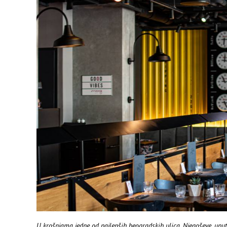
U krošnjama jedne od najlepših beogradskih ulica, Njegoševe, un