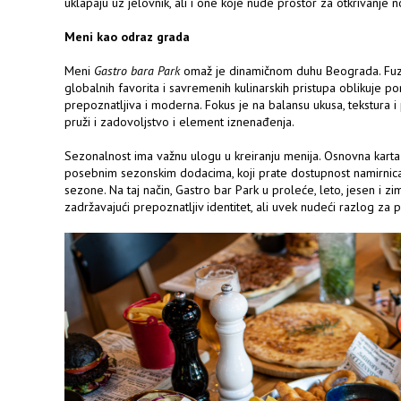
uklapaju uz jelovnik, ali i one koje nude prostor za otkrivanje n
Meni kao odraz grada
Meni
Gastro bara Park
omaž je dinamičnom duhu Beograda. Fuzij
globalnih favorita i savremenih kulinarskih pristupa oblikuje p
prepoznatljiva i moderna. Fokus je na balansu ukusa, tekstura i 
pruži i zadovoljstvo i element iznenađenja.
Sezonalnost ima važnu ulogu u kreiranju menija. Osnovna kart
posebnim sezonskim dodacima, koji prate dostupnost namirnica s
sezone. Na taj način, Gastro bar Park u proleće, leto, jesen i zi
zadržavajući prepoznatljiv identitet, ali uvek nudeći razlog za 