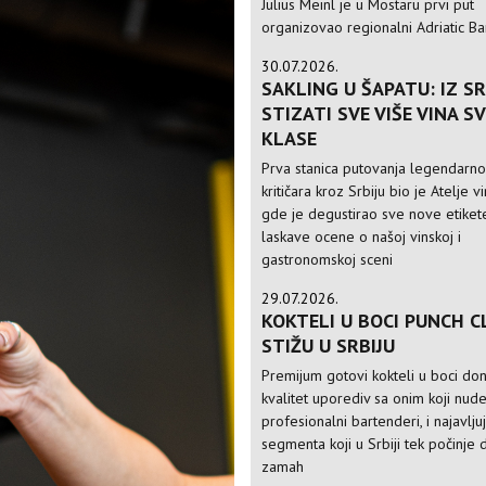
Julius Meinl je u Mostaru prvi put
organizovao regionalni Adriatic Ba
30.07.2026.
SAKLING U ŠAPATU: IZ SR
STIZATI SVE VIŠE VINA S
KLASE
Prva stanica putovanja legendarn
kritičara kroz Srbiju bio je Atelje v
gde je degustirao sve nove etikete
laskave ocene o našoj vinskoj i
gastronomskoj sceni
29.07.2026.
KOKTELI U BOCI PUNCH C
STIŽU U SRBIJU
Premijum gotovi kokteli u boci do
kvalitet uporediv sa onim koji nud
profesionalni bartenderi, i najavlju
segmenta koji u Srbiji tek počinje 
zamah