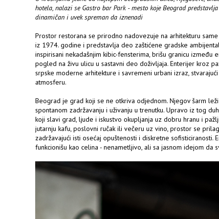
hotela, nalazi se Gastro bar Park - mesto koje Beograd predstavlja
dinamičan i uvek spreman da iznenadi
Prostor restorana se prirodno nadovezuje na arhitekturu same zg
iz 1974. godine i predstavlja deo zaštićene gradske ambijentalne
inspirisani nekadašnjim kibic-fensterima, brišu granicu između en
pogled na živu ulicu u sastavni deo doživljaja. Enterijer kroz p
srpske moderne arhitekture i savremeni urbani izraz, stvarajući 
atmosferu.
Beograd je grad koji se ne otkriva odjednom. Njegov šarm leži 
spontanom zadržavanju i uživanju u trenutku. Upravo iz tog duh
koji slavi grad, ljude i iskustvo okupljanja uz dobru hranu i pažl
jutarnju kafu, poslovni ručak ili večeru uz vino, prostor se pril
zadržavajući isti osećaj opuštenosti i diskretne sofisticiranosti. E
funkcionišu kao celina - nenametljivo, ali sa jasnom idejom da s