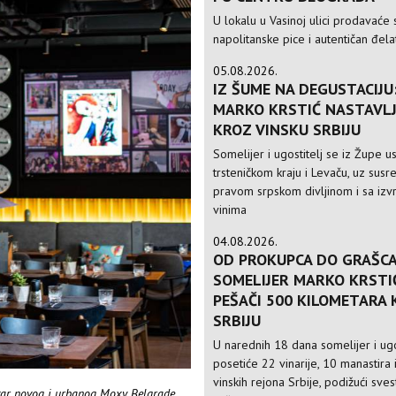
U lokalu u Vasinoj ulici prodavaće 
napolitanske pice i autentičan đela
05.08.2026.
IZ ŠUME NA DEGUSTACIJU
MARKO KRSTIĆ NASTAVLJ
KROZ VINSKU SRBIJU
Somelijer i ugostitelj se iz Župe 
trsteničkom kraju i Levaču, uz susre
pravom srpskom divljinom i sa izv
vinima
04.08.2026.
OD PROKUPCA DO GRAŠCA
SOMELIJER MARKO KRSTI
PEŠAČI 500 KILOMETARA
SRBIJU
U narednih 18 dana somelijer i ugo
posetiće 22 vinarije, 10 manastira 
vinskih rejona Srbije, podižući sve
utar novog i urbanog Moxy Belgrade