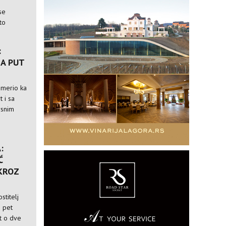
se
to
:
A PUT
usmerio ka
t i sa
rsnim
:
Ć
 KROZ
stitelj
i pet
st o dve