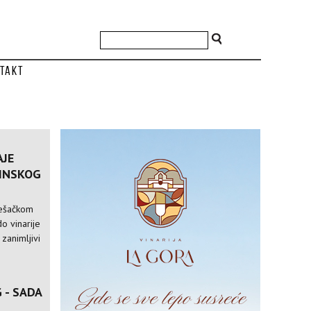
takt
AJE
VINSKOG
pešačkom
o vinarije
 zanimljivi
 - SADA