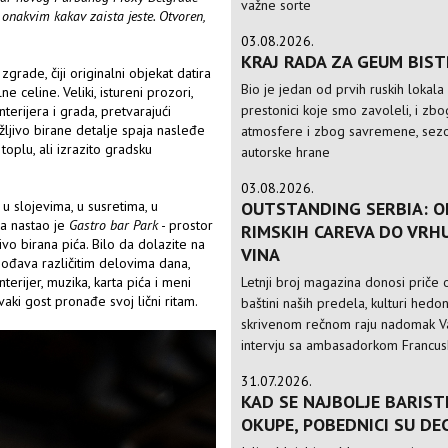
važne sorte
 onakvim kakav zaista jeste. Otvoren,
03.08.2026.
KRAJ RADA ZA GEUM BIS
rade, čiji originalni objekat datira
Bio je jedan od prvih ruskih lokala
 celine. Veliki, istureni prozori,
prestonici koje smo zavoleli, i zbo
terijera i grada, pretvarajući
ažljivo birane detalje spaja nasleđe
atmosfere i zbog savremene, sezo
toplu, ali izrazito gradsku
autorske hrane
03.08.2026.
OUTSTANDING SERBIA: O
u slojevima, u susretima, u
a nastao je
Gastro bar Park
- prostor
RIMSKIH CAREVA DO VRH
jivo birana pića. Bilo da dolazite na
VINA
agođava različitim delovima dana,
Letnji broj magazina donosi priče o
nterijer, muzika, karta pića i meni
vaki gost pronađe svoj lični ritam.
baštini naših predela, kulturi hedo
skrivenom rečnom raju nadomak Va
intervju sa ambasadorkom Francusk
31.07.2026.
KAD SE NAJBOLJE BARIST
OKUPE, POBEDNICI SU DE