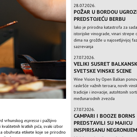
28.07.2026.
POŽAR U BORDOU UGROZ
PREDSTOJEĆU BERBU
Iako je prirodna katastrofa za sad
istorijske vinograde, vinari strepe 
dima na grožđe u najosetljivijoj faz
sazrevanja
27.07.2026.
VELIKI SUSRET BALKANSK
SVETSKE VINSKE SCENE
Wine Vision by Open Balkan ponov
raskršće važnih teroara, novih vinsk
tradicije i inovacije, autohtonih sorti
međunarodnih zvezda
27.07.2026.
CAMPARI I BOOZE BORNS
. Od vrhunskog
espressa
i pažljivo
PREDSTAVILI SU MAJICU
 kvalitetnih kratkih pića, svaki izbor
INSPIRISANU NEGRONIJE
ija obuhvata etikete koje se prirodno