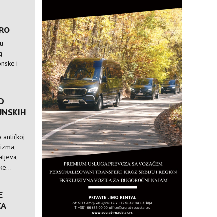
TRO
 u
g
nske i
D
UNSKIH
 antičkoj
nizma,
ljeva,
e...
E
CA