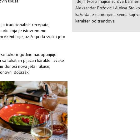
ovih ukusa.
Idejni tvorci majice su dva barmen
Aleksandar Božović i Aleksa Stojkov
kažu da je namenjena svima koji v
karakter od trendova
a tradicionalnih recepata,
onudu koja je istovremeno
prezentacije, uz želju da svako jelo
a se tokom godine nadopunjuje
a lokalnih pijaca i karakter svake
mu donosi nova jela i ukuse,
ponovni dolazak.