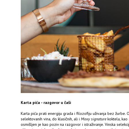
Karta pića - razgovor u čaši
Karta pića prati energiju grada i filozofiju uživanja bez žurbe
selektovanih vina, do klasičnih, ali i
Moxy signature
koktela, kao i
osmišljen je kao poziv na razgovor i istraživanje. Vinska selekc