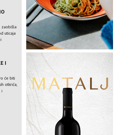
IO
a zaobišla
od uticaja
i
E I
o će biti
ih otkrića,
 i
M