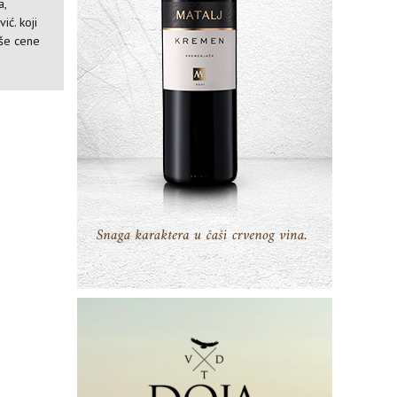
a,
ić. koji
iše cene