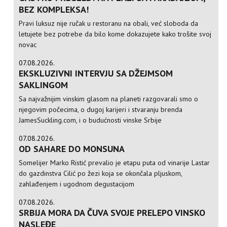
BEZ KOMPLEKSA!
Pravi luksuz nije ručak u restoranu na obali, već sloboda da
letujete bez potrebe da bilo kome dokazujete kako trošite svoj
novac
07.08.2026.
EKSKLUZIVNI INTERVJU SA DŽEJMSOM
SAKLINGOM
Sa najvažnijim vinskim glasom na planeti razgovarali smo o
njegovim počecima, o dugoj karijeri i stvaranju brenda
JamesSuckling.com, i o budućnosti vinske Srbije
07.08.2026.
OD SAHARE DO MONSUNA
Somelijer Marko Ristić prevalio je etapu puta od vinarije Lastar
do gazdinstva Cilić po žezi koja se okončala pljuskom,
zahlađenjem i ugodnom degustacijom
07.08.2026.
SRBIJA MORA DA ČUVA SVOJE PRELEPO VINSKO
NASLEĐE