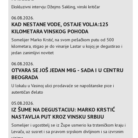
Ekskluzivni intervju: Džejms Sakling, vinski kritičar
06.08.2026.
KAD NESTANE VODE, OSTAJE VOLJA:125
KILOMETARA VINSKOG POHODA
Somelijer Marko Krstić, na svom pešačkom putu od 500
kilometara, stigao je do vinarije Lastar u kojoj je degustirao i
jedan zanimljivi novitet
06.08.2026.
OTVARA SE JOŠ JEDAN MIG - SADA I U CENTRU
BEOGRADA
U lokalu u Vasinoj ulici prodavaće se napolitanske pice i
autentičan đelato
05.08.2026.
IZ ŠUME NA DEGUSTACIJU: MARKO KRSTIĆ
NASTAVLJA PUT KROZ VINSKU SRBIJU
Somelijer i ugostitelj se iz Župe usmerio ka trsteničkom kraju i
Levaču, uz susret i sa pravom srpskom divljinom i sa izvrsnim
vinima