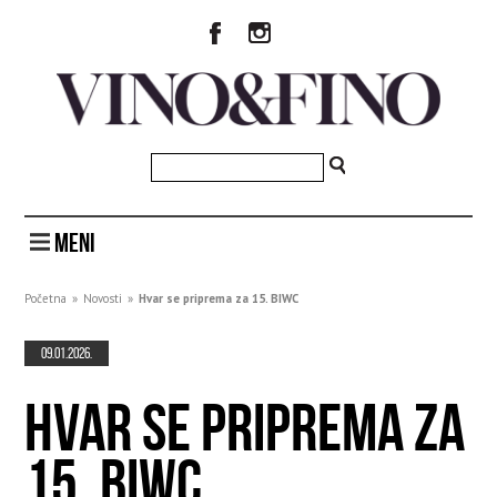
MENI
Početna
»
Novosti
»
Hvar se priprema za 15. BIWC
09.01.2026.
HVAR SE PRIPREMA ZA
15. BIWC