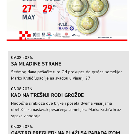
09.08.2026.
SA MLADINE STRANE
Sedmog dana pešačke ture Od prokupca do grašca, somelijer
Marko Krstić "upao" je na svadbu u Vinariji 27
08.08.2026.
KAD NA TREŠNJI RODI GROŽĐE
Neobična simbioza dve biljke i poseta dvema vinarijama
obeležili su nastavak pešačenja somelijera Marka Krstića kroz
srpska vinogorja
08.08.2026.
GASTRO PREGLED: NA PLAŽI SA PARADAJZOM,