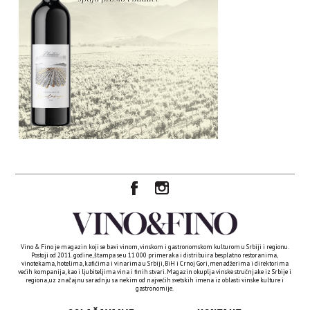
Vino & Fino je magazin koji se bavi vinom, vinskom i gastronomskom kulturom u Srbiji i regionu.
Postoji od 2011. godine, štampa se u 11 000 primeraka i distribuira besplatno restoranima,
vinotekama, hotelima, kafićima i vinarima u Srbiji, BiH i Crnoj Gori, menadžerima i direktorima
većih kompanija, kao i ljubiteljima vina i finih stvari. Magazin okuplja vinske stručnjake iz Srbije i
regiona, uz značajnu saradnju sa nekim od najvećih svetskih imena iz oblasti vinske kulture i
gastronomije.