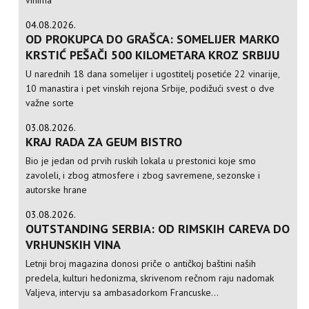
04.08.2026.
OD PROKUPCA DO GRAŠCA: SOMELIJER MARKO
KRSTIĆ PEŠAČI 500 KILOMETARA KROZ SRBIJU
U narednih 18 dana somelijer i ugostitelj posetiće 22 vinarije,
10 manastira i pet vinskih rejona Srbije, podižući svest o dve
važne sorte
03.08.2026.
KRAJ RADA ZA GEUM BISTRO
Bio je jedan od prvih ruskih lokala u prestonici koje smo
zavoleli, i zbog atmosfere i zbog savremene, sezonske i
autorske hrane
03.08.2026.
OUTSTANDING SERBIA: OD RIMSKIH CAREVA DO
VRHUNSKIH VINA
Letnji broj magazina donosi priče o antičkoj baštini naših
predela, kulturi hedonizma, skrivenom rečnom raju nadomak
Valjeva, intervju sa ambasadorkom Francuske...