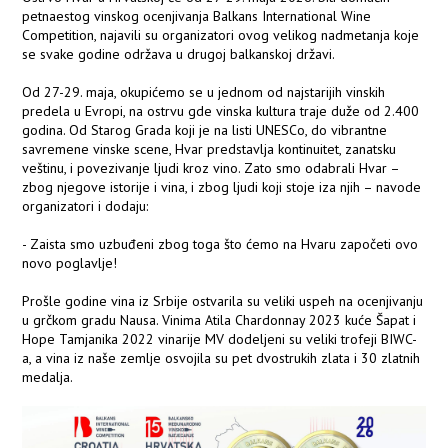
petnaestog vinskog ocenjivanja Balkans International Wine
Competition, najavili su organizatori ovog velikog nadmetanja koje
se svake godine održava u drugoj balkanskoj državi.
Od 27-29. maja, okupićemo se u jednom od najstarijih vinskih
predela u Evropi, na ostrvu gde vinska kultura traje duže od 2.400
godina. Od Starog Grada koji je na listi UNESCo, do vibrantne
savremene vinske scene, Hvar predstavlja kontinuitet, zanatsku
veštinu, i povezivanje ljudi kroz vino. Zato smo odabrali Hvar –
zbog njegove istorije i vina, i zbog ljudi koji stoje iza njih – navode
organizatori i dodaju:
- Zaista smo uzbuđeni zbog toga što ćemo na Hvaru započeti ovo
novo poglavlje!
Prošle godine vina iz Srbije ostvarila su veliki uspeh na ocenjivanju
u grčkom gradu Nausa. Vinima Atila Chardonnay 2023 kuće Šapat i
Hope Tamjanika 2022 vinarije MV dodeljeni su veliki trofeji BIWC-
a, a vina iz naše zemlje osvojila su pet dvostrukih zlata i 30 zlatnih
medalja.