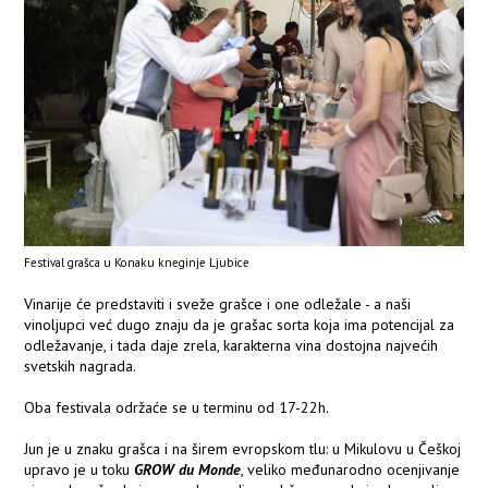
Festival grašca u Konaku kneginje Ljubice
Vinarije će predstaviti i sveže grašce i one odležale - a naši
vinoljupci već dugo znaju da je grašac sorta koja ima potencijal za
odležavanje, i tada daje zrela, karakterna vina dostojna najvećih
svetskih nagrada.
Oba festivala održaće se u terminu od 17-22h.
Jun je u znaku grašca i na širem evropskom tlu: u Mikulovu u Češkoj
upravo je u toku
GROW du Monde
, veliko međunarodno ocenjivanje