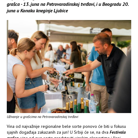
grašca - 13. juna na Petrovaradinskoj tvrđavi, i u Beogradu 20.
juna u Konaku kneginje Ljubice
Uživanje u grašcima na Petrovaradinskoj tvrđavi
Vina od najvažnije regionalne bele sorte ponovo će biti u fokusu
sjajnih događaja zakazanih za jun! U Srbiji će se, na dva
Festivala