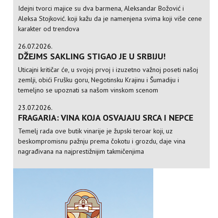
Idejni tvorci majice su dva barmena, Aleksandar Božović i
Aleksa Stojković. koji kažu da je namenjena svima koji više cene
karakter od trendova
26.07.2026.
DŽEJMS SAKLING STIGAO JE U SRBIJU!
Uticajni kritičar će, u svojoj prvoj i izuzetno važnoj poseti našoj
zemlji, obići Frušku goru, Negotinsku Krajinu i Šumadiju i
temeljno se upoznati sa našom vinskom scenom
23.07.2026.
FRAGARIA: VINA KOJA OSVAJAJU SRCA I NEPCE
Temelj rada ove butik vinarije je župski teroar koji, uz
beskompromisnu pažnju prema čokotu i grozdu, daje vina
nagrađivana na najprestižnijim takmičenjima