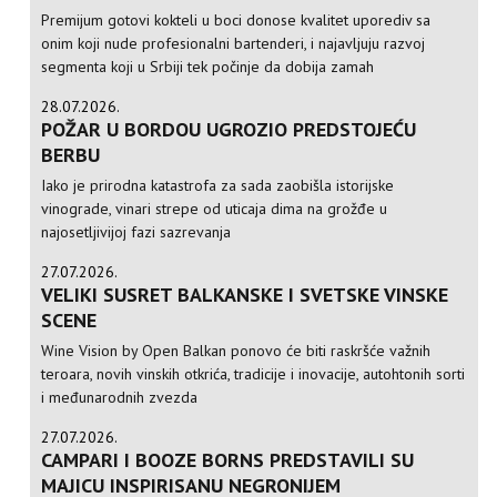
Premijum gotovi kokteli u boci donose kvalitet uporediv sa
onim koji nude profesionalni bartenderi, i najavljuju razvoj
segmenta koji u Srbiji tek počinje da dobija zamah
28.07.2026.
POŽAR U BORDOU UGROZIO PREDSTOJEĆU
BERBU
Iako je prirodna katastrofa za sada zaobišla istorijske
vinograde, vinari strepe od uticaja dima na grožđe u
najosetljivijoj fazi sazrevanja
27.07.2026.
VELIKI SUSRET BALKANSKE I SVETSKE VINSKE
SCENE
Wine Vision by Open Balkan ponovo će biti raskršće važnih
teroara, novih vinskih otkrića, tradicije i inovacije, autohtonih sorti
i međunarodnih zvezda
27.07.2026.
CAMPARI I BOOZE BORNS PREDSTAVILI SU
MAJICU INSPIRISANU NEGRONIJEM