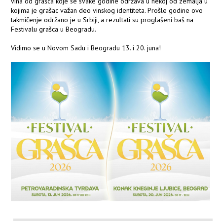
vina od grašca koje se svake godine održava u nekoj od zemalja u
kojima je grašac važan deo vinskog identiteta. Prošle godine ovo
takmičenje održano je u Srbiji, a rezultati su proglašeni baš na
Festivalu grašca u Beogradu.
Vidimo se u Novom Sadu i Beogradu 13. i 20. juna!