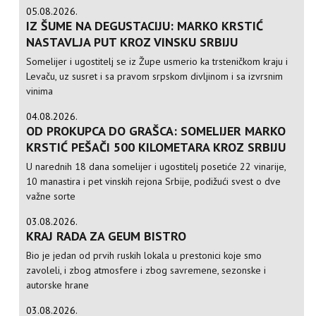
05.08.2026.
IZ ŠUME NA DEGUSTACIJU: MARKO KRSTIĆ
NASTAVLJA PUT KROZ VINSKU SRBIJU
Somelijer i ugostitelj se iz Župe usmerio ka trsteničkom kraju i
Levaču, uz susret i sa pravom srpskom divljinom i sa izvrsnim
vinima
04.08.2026.
OD PROKUPCA DO GRAŠCA: SOMELIJER MARKO
KRSTIĆ PEŠAČI 500 KILOMETARA KROZ SRBIJU
U narednih 18 dana somelijer i ugostitelj posetiće 22 vinarije,
10 manastira i pet vinskih rejona Srbije, podižući svest o dve
važne sorte
03.08.2026.
KRAJ RADA ZA GEUM BISTRO
Bio je jedan od prvih ruskih lokala u prestonici koje smo
zavoleli, i zbog atmosfere i zbog savremene, sezonske i
autorske hrane
03.08.2026.