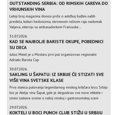
OUTSTANDING SERBIA: OD RIMSKIH CAREVA DO
VRHUNSKIH VINA
Letnji broj magazina donosi priče o antičkoj baštini naših
predela, kulturi hedonizma, skrivenom rečnom raju nadomak
Valjeva, intervju sa ambasadorkom Francuske...
31.07.2026.
KAD SE NAJBOLJE BARISTE OKUPE, POBEDNICI
SU DECA
Julius Meinl je u Mostaru prvi put organizovao regionalni
Adriatic Barista Cup
30.07.2026.
SAKLING U ŠAPATU: IZ SRBIJE ĆE STIZATI SVE
VIŠE VINA SVETSKE KLASE
Prva stanica putovanja legendarnog vinskog kritičara kroz Srbiju
bio je Atelje vina Šapat, gde je degustirao sve nove etikete i
izneo laskave ocene o našoj vinskoj i gastronomskoj sceni
29.07.2026.
KOKTELI U BOCI PUNCH CLUB STIŽU U SRBIJU