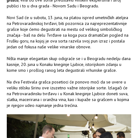
grašca
, vina od ove sorte predstaviti vinskim ekspertima i široj
publici i to u dva grada - Novom Sadu i Beogradu.
Novi Sad će u subotu, 13. juna, na platou ispred umetničkih ateljea
na Petrovaradinskoj tvrđavi, biti pozornica za najreprezentativnije
grašce koje ćemo degustirati na mestu od velikog simboličkog
značaja - baš na delu Tvrđave sa koga puca dramatičan pogled na
Frušku goru, na kojoj je ova sorta razvila svoj pun izraz i postala
jedan od fokusa naše velike vinarske obnove.
Ništa manje elegantan skup odigraće se i u Beogradu nedelju dana
kasnije, 20. juna u Konaku kneginje Ljubice, istorijskom zdanju u
kome smo i prošlog ranog leta degustirali vrhunske grašce.
Na dva Festivala grašca posetioci će ponovo moći da se uvere u
veliku stilsku širinu ove izuzetno važne istorijske sorte. Izlagači će
na Petrovaradinsku tvrđavu i u Konak kneginje Ljubice doneti suva,
slatka, macerirana i oranžna vina, kao i kupaže sa grašcem u kojima
je njegov udeo najmanje jedna trećina.