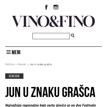
MENI
Početna
»
Novosti
»
Jun u znaku grašca
03.06.2026.
JUN U ZNAKU GRAŠCA
Najvažnija regionalna bela sorta slaviće se na dva Festivala