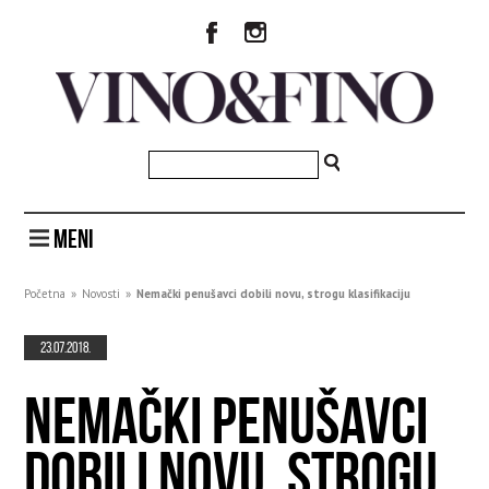
MENI
Početna
»
Novosti
»
Nemački penušavci dobili novu, strogu klasifikaciju
23.07.2018.
NEMAČKI PENUŠAVCI
DOBILI NOVU, STROGU