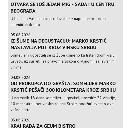
OTVARA SE JOŠ JEDAN MIG - SADA I U CENTRU
BEOGRADA
U lokalu u Vasinoj ulici prodavaće se napolitanske pice i
autentičan đelato
05.08.2026.
IZ ŠUME NA DEGUSTACIJU: MARKO KRSTIĆ
NASTAVLJA PUT KROZ VINSKU SRBIJU
Somelijer i ugostitelj se iz Župe usmerio ka trsteničkom kraju i
Levaču, uz susret i sa pravom srpskom divljinom i sa izvrsnim
vinima
04.08.2026.
OD PROKUPCA DO GRAŠCA: SOMELIJER MARKO
KRSTIĆ PEŠAČI 500 KILOMETARA KROZ SRBIJU
U narednih 18 dana somelijer i ugostitelj posetiće 22 vinarije,
10 manastira i pet vinskih rejona Srbije, podižući svest o dve
važne sorte
03.08.2026.
KRAJ RADA ZA GEUM BISTRO