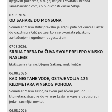
njegovim počecima, o dugoj karijeri i stvaranju brenda
JamesSuckling.com, i o budućnosti vinske Srbije
07.08.2026.
OD SAHARE DO MONSUNA
Somelijer Marko Ristić prevalio je etapu puta od vinarije Lastar
do gazdinstva Cilić po žezi koja se okončala pljuskom,
zahlađenjem i ugodnom degustacijom
07.08.2026.
SRBIJA TREBA DA ČUVA SVOJE PRELEPO VINSKO
NASLEĐE
Ekskluzivni intervju: Džejms Sakling, vinski kritičar
06.08.2026.
KAD NESTANE VODE, OSTAJE VOLJA:125
KILOMETARA VINSKOG POHODA
Somelijer Marko Krstić, na svom pešačkom putu od 500
kilometara, stigao je do vinarije Lastar u kojoj je degustirao i
jedan zanimljivi novitet
06.08.2026.