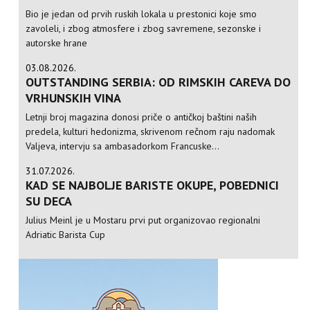
Bio je jedan od prvih ruskih lokala u prestonici koje smo
zavoleli, i zbog atmosfere i zbog savremene, sezonske i
autorske hrane
03.08.2026.
OUTSTANDING SERBIA: OD RIMSKIH CAREVA DO
VRHUNSKIH VINA
Letnji broj magazina donosi priče o antičkoj baštini naših
predela, kulturi hedonizma, skrivenom rečnom raju nadomak
Valjeva, intervju sa ambasadorkom Francuske...
31.07.2026.
KAD SE NAJBOLJE BARISTE OKUPE, POBEDNICI
SU DECA
Julius Meinl je u Mostaru prvi put organizovao regionalni
Adriatic Barista Cup