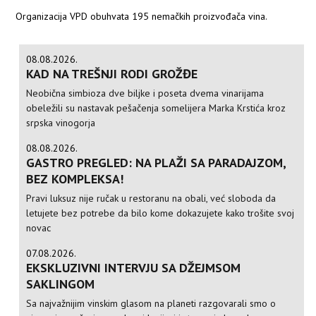
Organizacija VPD obuhvata 195 nemačkih proizvođača vina.
08.08.2026.
KAD NA TREŠNJI RODI GROŽĐE
Neobična simbioza dve biljke i poseta dvema vinarijama
obeležili su nastavak pešačenja somelijera Marka Krstića kroz
srpska vinogorja
08.08.2026.
GASTRO PREGLED: NA PLAŽI SA PARADAJZOM,
BEZ KOMPLEKSA!
Pravi luksuz nije ručak u restoranu na obali, već sloboda da
letujete bez potrebe da bilo kome dokazujete kako trošite svoj
novac
07.08.2026.
EKSKLUZIVNI INTERVJU SA DŽEJMSOM
SAKLINGOM
Sa najvažnijim vinskim glasom na planeti razgovarali smo o