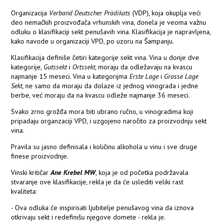
Organizacija
Verband Deutscher Prädikats
(VDP), koja okuplja veći
deo nemačkih proizvođača vrhunskih vina, donela je veoma važnu
odluku o klasifikaciji sekt penušavih vina. Klasifikacija je napravljena,
kako navode u organizaciji VPD, po uzoru na Šampanju.
Klasifikacija definiše četiri kategorije sekt vina. Vina u donje dve
kategorije,
Gutssekt
i
Ortssekt
, moraju da odležavaju na kvascu
najmanje 15 meseci. Vina u kategorijma
Erste Lage
i
Grosse Lage
Sekt
, ne samo da moraju da dolaze iz jednog vinograda i jedne
berbe, već moraju da na kvascu odleže najmanje 36 meseci.
Svako zrno grožđa mora biti ubrano ručno, u vinogradima koji
pripadaju organzaciji VPD, i uzgojeno naročito za proizvodnju sekt
vina.
Pravila su jasno definisala i količinu alkohola u vinu i sve druge
finese proizvodnje.
Vinski kritičar
Ane Krebel MW
, koja je od početka podržavala
stvaranje ove klasifikacije, rekla je da će uslediti veliki rast
kvaliteta:
- Ova odluka će inspirisati ljubitelje penušavog vina da iznova
otkrivaju sekt i redefinišu njegove domete - rekla je.