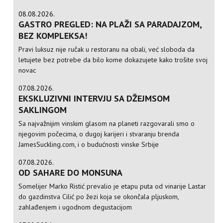
08.08.2026.
GASTRO PREGLED: NA PLAŽI SA PARADAJZOM,
BEZ KOMPLEKSA!
Pravi luksuz nije ručak u restoranu na obali, već sloboda da
letujete bez potrebe da bilo kome dokazujete kako trošite svoj
novac
07.08.2026.
EKSKLUZIVNI INTERVJU SA DŽEJMSOM
SAKLINGOM
Sa najvažnijim vinskim glasom na planeti razgovarali smo o
njegovim počecima, o dugoj karijeri i stvaranju brenda
JamesSuckling.com, i o budućnosti vinske Srbije
07.08.2026.
OD SAHARE DO MONSUNA
Somelijer Marko Ristić prevalio je etapu puta od vinarije Lastar
do gazdinstva Cilić po žezi koja se okončala pljuskom,
zahlađenjem i ugodnom degustacijom