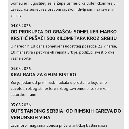
Somelijer i ugostitelj se iz Župe usmerio ka trsteničkom kraju i
Levaču, uz susret i sa pravom srpskom divljinom i sa izvrsnim
vinima
04.08.2026.
OD PROKUPCA DO GRAŠCA: SOMELIJER MARKO
KRSTIĆ PEŠAČI 500 KILOMETARA KROZ SRBIJU
U narednih 18 dana somelijer i ugostitelj posetiće 22 vinarije,
10 manastira i pet vinskih rejona Srbije, podižući svest o dve
važne sorte
03.08.2026.
KRAJ RADA ZA GEUM BISTRO
Bio je jedan od prvih ruskih lokala u prestonici koje smo
zavoleli, i zbog atmosfere i zbog savremene, sezonske i
autorske hrane
03.08.2026.
OUTSTANDING SERBIA: OD RIMSKIH CAREVA DO
VRHUNSKIH VINA
Letnji broj magazina donosi priče o antičkoj baštini naših