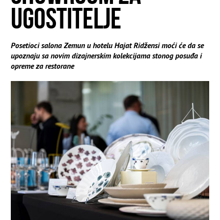
UGOSTITELJE
Posetioci salona Zemun u hotelu Hajat Ridžensi moći će da se
upoznaju sa novim dizajnerskim kolekcijama stonog posuđa i
opreme za restorane