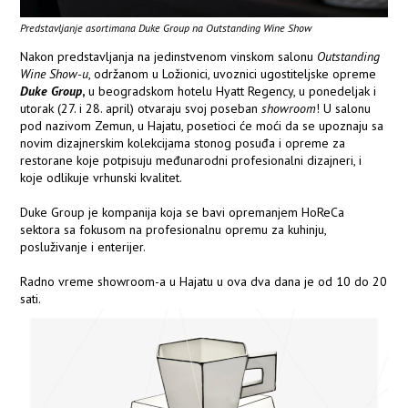
Predstavljanje asortimana Duke Group na Outstanding Wine Show
Nakon predstavljanja na jedinstvenom vinskom salonu
Outstanding
Wine Show-u
, održanom u Ložionici, uvoznici ugostiteljske opreme
Duke Group
,
u beogradskom hotelu Hyatt Regency, u ponedeljak i
utorak (27. i 28. april) otvaraju svoj poseban
showroom
! U salonu
pod nazivom Zemun, u Hajatu, posetioci će moći da se upoznaju sa
novim dizajnerskim kolekcijama stonog posuđa i opreme za
restorane koje potpisuju međunarodni profesionalni dizajneri, i
koje odlikuje vrhunski kvalitet.
Duke Group je kompanija koja se bavi opremanjem HoReCa
sektora sa fokusom na profesionalnu opremu za kuhinju,
posluživanje i enterijer.
Radno vreme showroom-a u Hajatu u ova dva dana je od 10 do 20
sati.