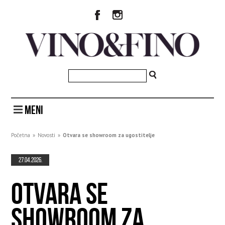
MENI
Početna
»
Novosti
»
Otvara se showroom za ugostitelje
27.04.2026.
OTVARA SE
SHOWROOM ZA