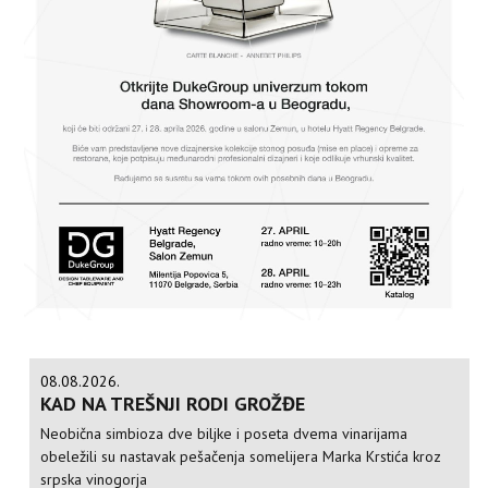
08.08.2026.
KAD NA TREŠNJI RODI GROŽĐE
Neobična simbioza dve biljke i poseta dvema vinarijama
obeležili su nastavak pešačenja somelijera Marka Krstića kroz
srpska vinogorja