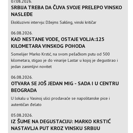
07.08.2026.
SRBIJA TREBA DA ČUVA SVOJE PRELEPO VINSKO
NASLEĐE
Ekskluzivni intervju: Džejms Sakling, vinski kritičar
06.08.2026.
KAD NESTANE VODE, OSTAJE VOLJA:125
KILOMETARA VINSKOG POHODA
Somelijer Marko Krstić, na svom pešačkom putu od 500
kilometara, stigao je do vinarije Lastar u kojoj je degustirao i
jedan zanimljivi novitet
06.08.2026.
OTVARA SE JOŠ JEDAN MIG - SADA I U CENTRU
BEOGRADA
U lokalu u Vasinoj ulici prodavaće se napolitanske pice i
autentičan đelato
05.08.2026.
IZ ŠUME NA DEGUSTACIJU: MARKO KRSTIĆ
NASTAVLJA PUT KROZ VINSKU SRBIJU