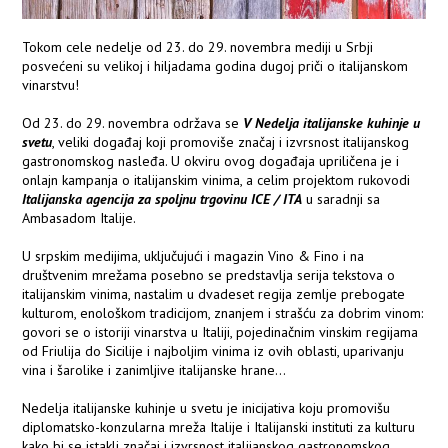
Tokom cele nedelje od 23. do 29. novembra mediji u Srbji
posvećeni su velikoj i hiljadama godina dugoj priči o italijanskom
vinarstvu!
Od 23. do 29. novembra održava se
V Nedelja italijanske kuhinje u
svetu
, veliki događaj koji promoviše značaj i izvrsnost italijanskog
gastronomskog nasleđa. U okviru ovog događaja upriličena je i
onlajn kampanja o italijanskim vinima, a celim projektom rukovodi
Italijanska agencija za spoljnu trgovinu ICE / ITA
u saradnji sa
Ambasadom Italije.
U srpskim medijima, uključujući i magazin Vino & Fino i na
društvenim mrežama posebno se predstavlja serija tekstova o
italijanskim vinima, nastalim u dvadeset regija zemlje prebogate
kulturom, enološkom tradicijom, znanjem i strašću za dobrim vinom:
govori se o istoriji vinarstva u Italiji, pojedinačnim vinskim regijama
od Friulija do Sicilije i najboljim vinima iz ovih oblasti, uparivanju
vina i šarolike i zanimljive italijanske hrane...
Nedelja italijanske kuhinje u svetu je inicijativa koju promovišu
diplomatsko-konzularna mreža Italije i Italijanski instituti za kulturu
kako bi se istakli značaj i izvrsnost italijanskog gastronomskog