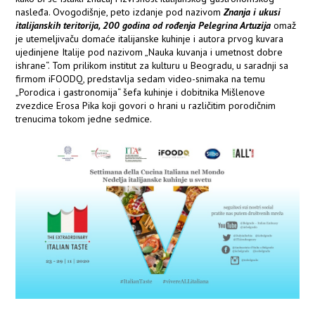
nasleđa. Ovogodišnje, peto izdanje pod nazivom
Znanja i ukusi
italijanskih teritorija, 200 godina od rođenja Pelegrina Artuzija
omaž
je utemeljivaču domaće italijanske kuhinje i autora prvog kuvara
ujedinjene Italije pod nazivom „Nauka kuvanja i umetnost dobre
ishrane“. Tom prilikom institut za kulturu u Beogradu, u saradnji sa
firmom iFOODQ, predstavlja sedam video-snimaka na temu
„Porodica i gastronomija“ šefa kuhinje i dobitnika Mišlenove
zvezdice Erosa Pika koji govori o hrani u različitim porodičnim
trenucima tokom jedne sedmice.