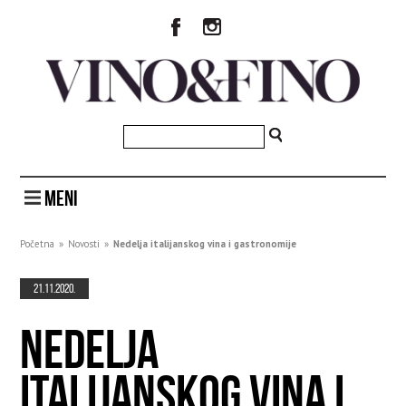
MENI
Početna
»
Novosti
»
Nedelja italijanskog vina i gastronomije
21.11.2020.
NEDELJA
ITALIJANSKOG VINA I