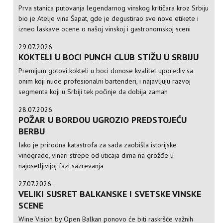
Prva stanica putovanja legendarnog vinskog kritičara kroz Srbiju
bio je Atelje vina Šapat, gde je degustirao sve nove etikete i
izneo laskave ocene o našoj vinskoj i gastronomskoj sceni
29.07.2026.
KOKTELI U BOCI PUNCH CLUB STIŽU U SRBIJU
Premijum gotovi kokteli u boci donose kvalitet uporediv sa
onim koji nude profesionalni bartenderi, i najavljuju razvoj
segmenta koji u Srbiji tek počinje da dobija zamah
28.07.2026.
POŽAR U BORDOU UGROZIO PREDSTOJEĆU
BERBU
Iako je prirodna katastrofa za sada zaobišla istorijske
vinograde, vinari strepe od uticaja dima na grožđe u
najosetljivijoj fazi sazrevanja
27.07.2026.
VELIKI SUSRET BALKANSKE I SVETSKE VINSKE
SCENE
Wine Vision by Open Balkan ponovo će biti raskršće važnih