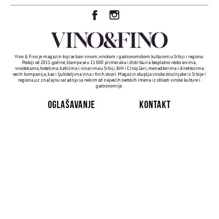
Vino & Fino je magazin koji se bavi vinom, vinskom i gastronomskom kulturom u Srbiji i regionu.
Postoji od 2011. godine, štampa se u 11 000 primeraka i distribuira besplatno restoranima,
vinotekama, hotelima, kafićima i vinarima u Srbiji, BiH i Crnoj Gori, menadžerima i direktorima
većih kompanija, kao i ljubiteljima vina i finih stvari. Magazin okuplja vinske stručnjake iz Srbije i
regiona, uz značajnu saradnju sa nekim od najvećih svetskih imena iz oblasti vinske kulture i
gastronomije.
OGLAŠAVANJE
KONTAKT