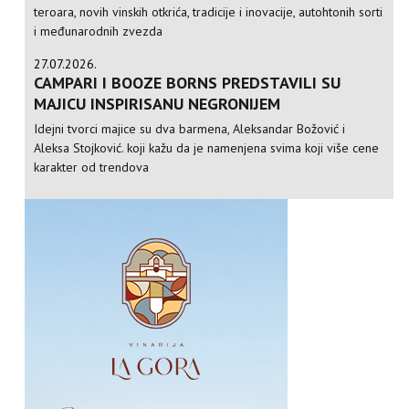
teroara, novih vinskih otkrića, tradicije i inovacije, autohtonih sorti
i međunarodnih zvezda
27.07.2026.
CAMPARI I BOOZE BORNS PREDSTAVILI SU
MAJICU INSPIRISANU NEGRONIJEM
Idejni tvorci majice su dva barmena, Aleksandar Božović i
Aleksa Stojković. koji kažu da je namenjena svima koji više cene
karakter od trendova