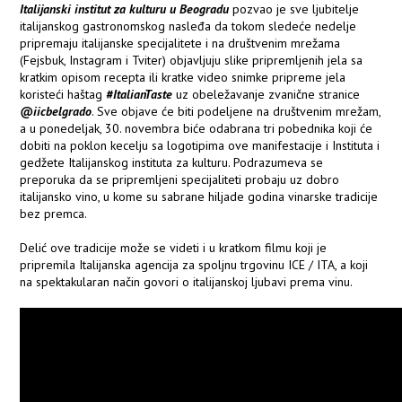
Italijanski institut za kulturu u Beogradu
pozvao je sve ljubitelje
italijanskog gastronomskog nasleđa da tokom sledeće nedelje
pripremaju italijanske specijalitete i na društvenim mrežama
(Fejsbuk, Instagram i Tviter) objavljuju slike pripremljenih jela sa
kratkim opisom recepta ili kratke video snimke pripreme jela
koristeći haštag
#ItalianTaste
uz obeležavanje zvanične stranice
@iicbelgrado
. Sve objave će biti podeljene na društvenim mrežam,
a u ponedeljak, 30. novembra biće odabrana tri pobednika koji će
dobiti na poklon kecelju sa logotipima ove manifestacije i Instituta i
gedžete Italijanskog instituta za kulturu. Podrazumeva se
preporuka da se pripremljeni specijaliteti probaju uz dobro
italijansko vino, u kome su sabrane hiljade godina vinarske tradicije
bez premca.
Delić ove tradicije može se videti i u kratkom filmu koji je
pripremila Italijanska agencija za spoljnu trgovinu ICE / ITA, a koji
na spektakularan način govori o italijanskoj ljubavi prema vinu.