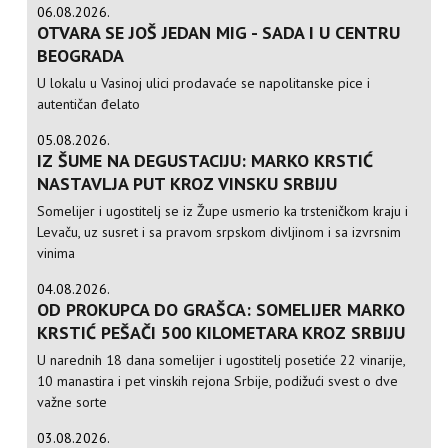
06.08.2026.
OTVARA SE JOŠ JEDAN MIG - SADA I U CENTRU
BEOGRADA
U lokalu u Vasinoj ulici prodavaće se napolitanske pice i
autentičan đelato
05.08.2026.
IZ ŠUME NA DEGUSTACIJU: MARKO KRSTIĆ
NASTAVLJA PUT KROZ VINSKU SRBIJU
Somelijer i ugostitelj se iz Župe usmerio ka trsteničkom kraju i
Levaču, uz susret i sa pravom srpskom divljinom i sa izvrsnim
vinima
04.08.2026.
OD PROKUPCA DO GRAŠCA: SOMELIJER MARKO
KRSTIĆ PEŠAČI 500 KILOMETARA KROZ SRBIJU
U narednih 18 dana somelijer i ugostitelj posetiće 22 vinarije,
10 manastira i pet vinskih rejona Srbije, podižući svest o dve
važne sorte
03.08.2026.