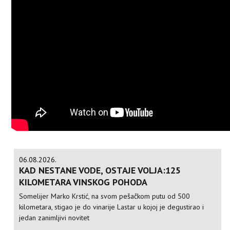
06.08.2026.
KAD NESTANE VODE, OSTAJE VOLJA:125
KILOMETARA VINSKOG POHODA
Somelijer Marko Krstić, na svom pešačkom putu od 500
kilometara, stigao je do vinarije Lastar u kojoj je degustirao i
jedan zanimljivi novitet