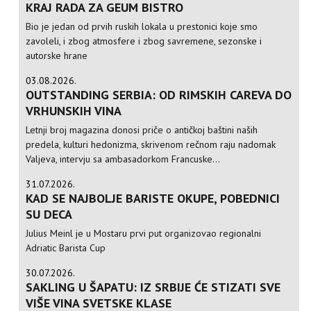
KRAJ RADA ZA GEUM BISTRO
Bio je jedan od prvih ruskih lokala u prestonici koje smo
zavoleli, i zbog atmosfere i zbog savremene, sezonske i
autorske hrane
03.08.2026.
OUTSTANDING SERBIA: OD RIMSKIH CAREVA DO
VRHUNSKIH VINA
Letnji broj magazina donosi priče o antičkoj baštini naših
predela, kulturi hedonizma, skrivenom rečnom raju nadomak
Valjeva, intervju sa ambasadorkom Francuske...
31.07.2026.
KAD SE NAJBOLJE BARISTE OKUPE, POBEDNICI
SU DECA
Julius Meinl je u Mostaru prvi put organizovao regionalni
Adriatic Barista Cup
30.07.2026.
SAKLING U ŠAPATU: IZ SRBIJE ĆE STIZATI SVE
VIŠE VINA SVETSKE KLASE