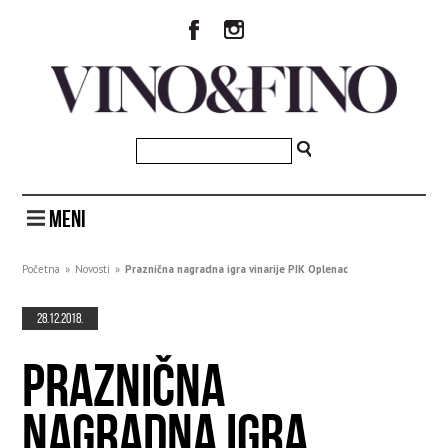
MENI
Početna
»
Novosti
»
Praznična nagradna igra vinarije PIK Oplenac
28.12.2018.
PRAZNIČNA
NAGRADNA IGRA