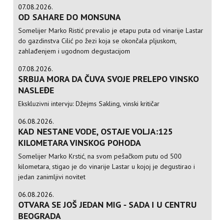
07.08.2026.
OD SAHARE DO MONSUNA
Somelijer Marko Ristić prevalio je etapu puta od vinarije Lastar
do gazdinstva Cilić po žezi koja se okončala pljuskom,
zahlađenjem i ugodnom degustacijom
07.08.2026.
SRBIJA MORA DA ČUVA SVOJE PRELEPO VINSKO
NASLEĐE
Ekskluzivni intervju: Džejms Sakling, vinski kritičar
06.08.2026.
KAD NESTANE VODE, OSTAJE VOLJA:125
KILOMETARA VINSKOG POHODA
Somelijer Marko Krstić, na svom pešačkom putu od 500
kilometara, stigao je do vinarije Lastar u kojoj je degustirao i
jedan zanimljivi novitet
06.08.2026.
OTVARA SE JOŠ JEDAN MIG - SADA I U CENTRU
BEOGRADA