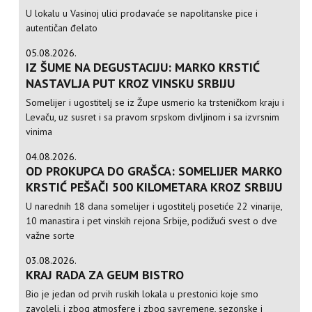
U lokalu u Vasinoj ulici prodavaće se napolitanske pice i
autentičan đelato
05.08.2026.
IZ ŠUME NA DEGUSTACIJU: MARKO KRSTIĆ
NASTAVLJA PUT KROZ VINSKU SRBIJU
Somelijer i ugostitelj se iz Župe usmerio ka trsteničkom kraju i
Levaču, uz susret i sa pravom srpskom divljinom i sa izvrsnim
vinima
04.08.2026.
OD PROKUPCA DO GRAŠCA: SOMELIJER MARKO
KRSTIĆ PEŠAČI 500 KILOMETARA KROZ SRBIJU
U narednih 18 dana somelijer i ugostitelj posetiće 22 vinarije,
10 manastira i pet vinskih rejona Srbije, podižući svest o dve
važne sorte
03.08.2026.
KRAJ RADA ZA GEUM BISTRO
Bio je jedan od prvih ruskih lokala u prestonici koje smo
zavoleli, i zbog atmosfere i zbog savremene, sezonske i