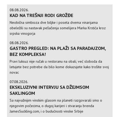
08.08.2026.
KAD NA TREŠNJI RODI GROŽĐE
Neobična simbioza dve biljke i poseta dvema vinarijama
obeležili su nastavak pešačenja somelijera Marka Krstića kroz
srpska vinogorja
08.08.2026.
GASTRO PREGLED: NA PLAŽI SA PARADAJZOM,
BEZ KOMPLEKSA!
Pravi luksuz nije ručak u restoranu na obali, već sloboda da
letujete bez potrebe da bilo kome dokazujete kako trošite svoj
novac
07.08.2026.
EKSKLUZIVNI INTERVJU SA DŽEJMSOM
SAKLINGOM
Sa najvažnijim vinskim glasom na planeti razgovarali smo o
njegovim počecima, o dugoj karijeri i stvaranju brenda
JamesSuckling.com, i o budućnosti vinske Srbije