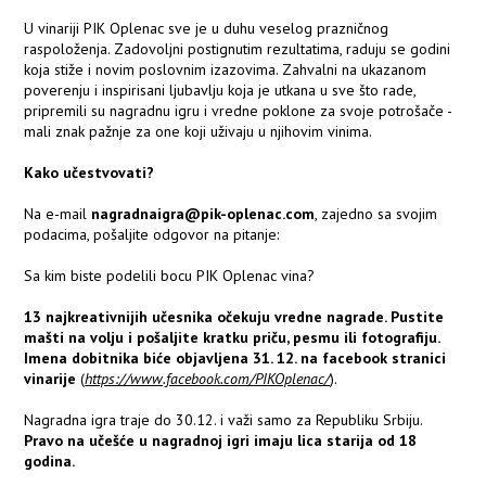
U vinariji PIK Oplenac sve je u duhu veselog prazničnog
raspoloženja. Zadovoljni postignutim rezultatima, raduju se godini
koja stiže i novim poslovnim izazovima. Zahvalni na ukazanom
poverenju i inspirisani ljubavlju koja je utkana u sve što rade,
pripremili su nagradnu igru i vredne poklone za svoje potrošače -
mali znak pažnje za one koji uživaju u njihovim vinima.
Kako učestvovati?
Na e-mail
nagradnaigra@pik-oplenac.com
, zajedno sa svojim
podacima, pošaljite odgovor na pitanje:
Sa kim biste podelili bocu PIK Oplenac vina?
13 najkreativnijih učesnika očekuju vredne nagrade. Pustite
mašti na volju i pošaljite kratku priču, pesmu ili fotografiju.
Imena dobitnika biće objavljena 31. 12. na facebook stranici
vinarije
(
https://www.facebook.com/PIKOplenac/
).
Nagradna igra traje do 30.12. i važi samo za Republiku Srbiju.
Pravo na učešće u nagradnoj igri imaju lica starija od 18
godina.