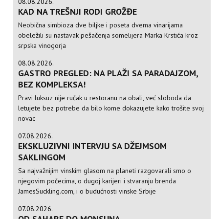
08.08.2026.
KAD NA TREŠNJI RODI GROŽĐE
Neobična simbioza dve biljke i poseta dvema vinarijama
obeležili su nastavak pešačenja somelijera Marka Krstića kroz
srpska vinogorja
08.08.2026.
GASTRO PREGLED: NA PLAŽI SA PARADAJZOM,
BEZ KOMPLEKSA!
Pravi luksuz nije ručak u restoranu na obali, već sloboda da
letujete bez potrebe da bilo kome dokazujete kako trošite svoj
novac
07.08.2026.
EKSKLUZIVNI INTERVJU SA DŽEJMSOM
SAKLINGOM
Sa najvažnijim vinskim glasom na planeti razgovarali smo o
njegovim počecima, o dugoj karijeri i stvaranju brenda
JamesSuckling.com, i o budućnosti vinske Srbije
07.08.2026.
OD SAHARE DO MONSUNA