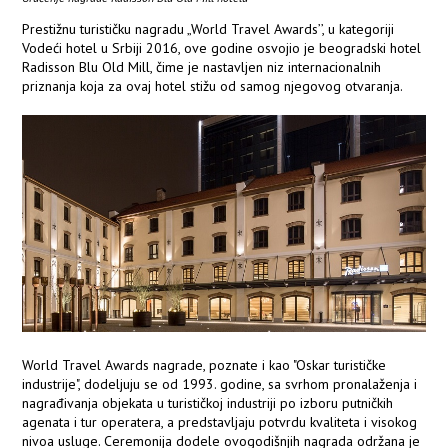
Prestižnu turističku nagradu „World Travel Awards’’, u kategoriji
Vodeći hotel u Srbiji 2016, ove godine osvojio je beogradski hotel
Radisson Blu Old Mill, čime je nastavljen niz internacionalnih
priznanja koja za ovaj hotel stižu od samog njegovog otvaranja.
World Travel Awards nagrade, poznate i kao "Oskar turističke
industrije", dodeljuju se od 1993. godine, sa svrhom pronalaženja i
nagrađivanja objekata u turističkoj industriji po izboru putničkih
agenata i tur operatera, a predstavljaju potvrdu kvaliteta i visokog
nivoa usluge. Ceremonija dodele ovogodišnjih nagrada održana je