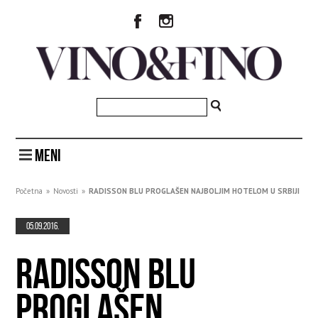
MENI
Početna
»
Novosti
»
RADISSON BLU PROGLAŠEN NAJBOLJIM HOTELOM U SRBIJI
05.09.2016.
RADISSON BLU
PROGLAŠEN