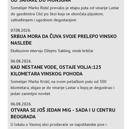
Somelijer Marko Ristić prevalio je etapu puta od vinarije Lastar
do gazdinstva Cilić po žezi koja se okončala pljuskom,
zahlađenjem i ugodnom degustacijom
07.08.2026.
SRBIJA MORA DA ČUVA SVOJE PRELEPO VINSKO
NASLEĐE
Ekskluzivni intervju: Džejms Sakling, vinski kritičar
06.08.2026.
KAD NESTANE VODE, OSTAJE VOLJA:125
KILOMETARA VINSKOG POHODA
Somelijer Marko Krstić, na svom pešačkom putu od 500
kilometara, stigao je do vinarije Lastar u kojoj je degustirao i
jedan zanimljivi novitet
06.08.2026.
OTVARA SE JOŠ JEDAN MIG - SADA I U CENTRU
BEOGRADA
U lokalu u Vasinoj ulici prodavaće se napolitanske pice i