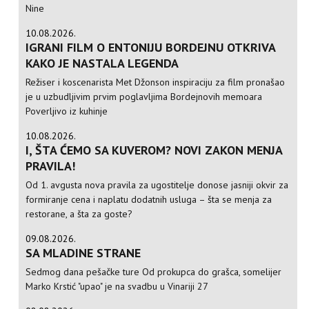
Nine
10.08.2026.
IGRANI FILM O ENTONIJU BORDEJNU OTKRIVA
KAKO JE NASTALA LEGENDA
Režiser i koscenarista Met Džonson inspiraciju za film pronašao
je u uzbudljivim prvim poglavljima Bordejnovih memoara
Poverljivo iz kuhinje
10.08.2026.
I, ŠTA ĆEMO SA KUVEROM? NOVI ZAKON MENJA
PRAVILA!
Od 1. avgusta nova pravila za ugostitelje donose jasniji okvir za
formiranje cena i naplatu dodatnih usluga – šta se menja za
restorane, a šta za goste?
09.08.2026.
SA MLADINE STRANE
Sedmog dana pešačke ture Od prokupca do grašca, somelijer
Marko Krstić "upao" je na svadbu u Vinariji 27