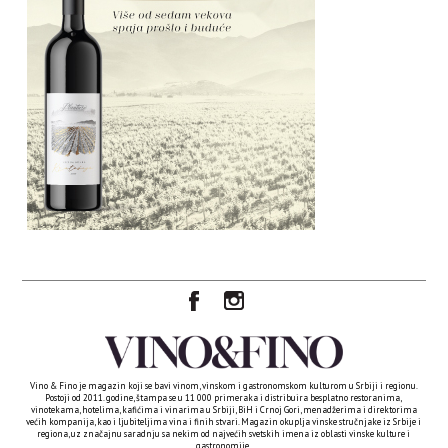
Vino & Fino je magazin koji se bavi vinom, vinskom i gastronomskom kulturom u Srbiji i regionu.
Postoji od 2011. godine, štampa se u 11 000 primeraka i distribuira besplatno restoranima,
vinotekama, hotelima, kafićima i vinarima u Srbiji, BiH i Crnoj Gori, menadžerima i direktorima
većih kompanija, kao i ljubiteljima vina i finih stvari. Magazin okuplja vinske stručnjake iz Srbije i
regiona, uz značajnu saradnju sa nekim od najvećih svetskih imena iz oblasti vinske kulture i
gastronomije.