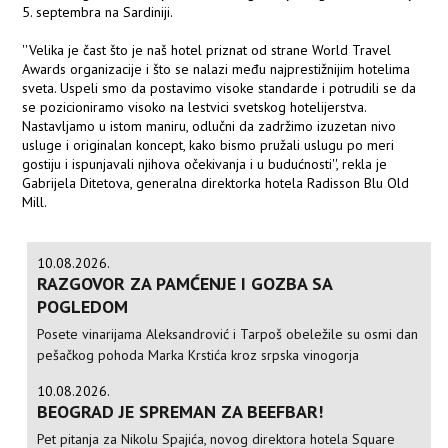
5. septembra na Sardiniji.
''Velika je čast što je naš hotel priznat od strane World Travel
Awards organizacije i što se nalazi među najprestižnijim hotelima
sveta. Uspeli smo da postavimo visoke standarde i potrudili se da
se pozicioniramo visoko na lestvici svetskog hotelijerstva.
Nastavljamo u istom maniru, odlučni da zadržimo izuzetan nivo
usluge i originalan koncept, kako bismo pružali uslugu po meri
gostiju i ispunjavali njihova očekivanja i u budućnosti'', rekla je
Gabrijela Ditetova, generalna direktorka hotela Radisson Blu Old
Mill.
10.08.2026.
RAZGOVOR ZA PAMĆENJE I GOZBA SA
POGLEDOM
Posete vinarijama Aleksandrović i Tarpoš obeležile su osmi dan
pešačkog pohoda Marka Krstića kroz srpska vinogorja
10.08.2026.
BEOGRAD JE SPREMAN ZA BEEFBAR!
Pet pitanja za Nikolu Spajića, novog direktora hotela Square