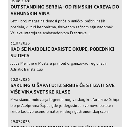
03.08.2026.
OUTSTANDING SERBIA: OD RIMSKIH CAREVA DO
VRHUNSKIH VINA
Letnji broj magazina donosi priče o antičkoj baštini naših
predela, kulturi hedonizma, skrivenom rečnom raju nadomak
Valjeva, intervju sa ambasadorkom Francuske...
31.07.2026.
KAD SE NAJBOLJE BARISTE OKUPE, POBEDNICI
SU DECA
Julius Meinl je u Mostaru prvi put organizovao regionalni
Adriatic Barista Cup
30.07.2026.
SAKLING U ŠAPATU: IZ SRBIJE ĆE STIZATI SVE
VIŠE VINA SVETSKE KLASE
Prva stanica putovanja legendarnog vinskog kritičara kroz Srbiju
bio je Atelje vina Šapat, gde je degustirao sve nove etikete i
izneo laskave ocene o našoj vinskoj i gastronomskoj sceni
29.07.2026.