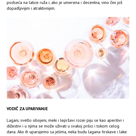
podseća na latice ruža i, ako je umerena i decentna, vino čini još
dopadljivijim i atraktivnijim.
VODIČ ZA UPARIVANJE
Lagani, svetlo obojeni, meki i lepršavi rozei piju se kao aperitivi i
dižestivi i u njima se može uživati u svakoj prilici i tokom celog
dana. Ako ih uparujemo sa jelima, neka budu lagana: hrskave i lake