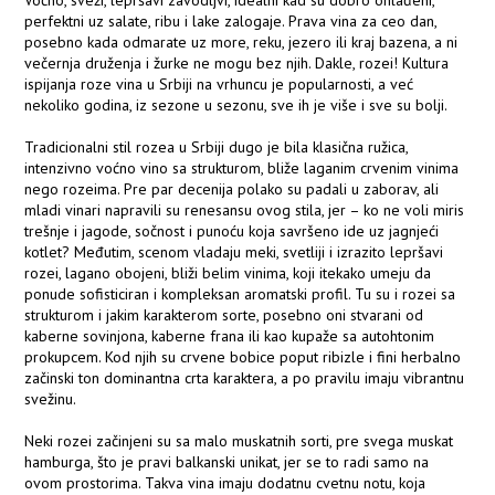
Voćno, sveži, lepršavi zavodljvi, idealni kad su dobro ohlađeni,
perfektni uz salate, ribu i lake zalogaje. Prava vina za ceo dan,
posebno kada odmarate uz more, reku, jezero ili kraj bazena, a ni
večernja druženja i žurke ne mogu bez njih. Dakle, rozei! Kultura
ispijanja roze vina u Srbiji na vrhuncu je popularnosti, a već
nekoliko godina, iz sezone u sezonu, sve ih je više i sve su bolji.
Tradicionalni stil rozea u Srbiji dugo je bila klasična ružica,
intenzivno voćno vino sa strukturom, bliže laganim crvenim vinima
nego rozeima. Pre par decenija polako su padali u zaborav, ali
mladi vinari napravili su renesansu ovog stila, jer – ko ne voli miris
trešnje i jagode, sočnost i punoću koja savršeno ide uz jagnjeći
kotlet? Međutim, scenom vladaju meki, svetliji i izrazito lepršavi
rozei, lagano obojeni, bliži belim vinima, koji itekako umeju da
ponude sofisticiran i kompleksan aromatski profil. Tu su i rozei sa
strukturom i jakim karakterom sorte, posebno oni stvarani od
kaberne sovinjona, kaberne frana ili kao kupaže sa autohtonim
prokupcem. Kod njih su crvene bobice poput ribizle i fini herbalno
začinski ton dominantna crta karaktera, a po pravilu imaju vibrantnu
svežinu.
Neki rozei začinjeni su sa malo muskatnih sorti, pre svega muskat
hamburga, što je pravi balkanski unikat, jer se to radi samo na
ovom prostorima. Takva vina imaju dodatnu cvetnu notu, koja