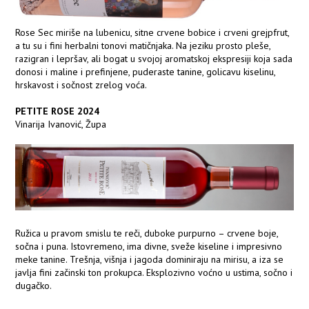
Rose Sec miriše na lubenicu, sitne crvene bobice i crveni grejpfrut,
a tu su i fini herbalni tonovi matičnjaka. Na jeziku prosto pleše,
razigran i lepršav, ali bogat u svojoj aromatskoj ekspresiji koja sada
donosi i maline i prefinjene, puderaste tanine, golicavu kiselinu,
hrskavost i sočnost zrelog voća.
PETITE ROSE 2024
Vinarija Ivanović, Župa
Ružica u pravom smislu te reči, duboke purpurno – crvene boje,
sočna i puna. Istovremeno, ima divne, sveže kiseline i impresivno
meke tanine. Trešnja, višnja i jagoda dominiraju na mirisu, a iza se
javlja fini začinski ton prokupca. Eksplozivno voćno u ustima, sočno i
dugačko.