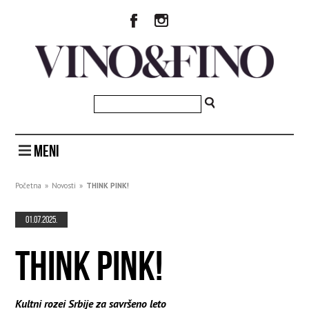
MENI
Početna
»
Novosti
»
THINK PINK!
01.07.2025.
THINK PINK!
Kultni rozei Srbije za savršeno leto