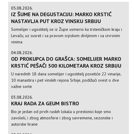
05.08.2026.
IZ ŠUME NA DEGUSTACIJU: MARKO KRSTIĆ
NASTAVLJA PUT KROZ VINSKU SRBIJU
Somelijer i ugostitelj se iz Župe usmerio ka trsteničkom kraju i
Levaču, uz susret i sa pravom srpskom divljinom i sa izvrsnim
vinima
04.08.2026.
OD PROKUPCA DO GRAŠCA: SOMELIJER MARKO
KRSTIĆ PEŠAČI 500 KILOMETARA KROZ SRBIJU
U narednih 18 dana somelijer i ugostitelj posetiće 22 vinarije,
10 manastira i pet vinskih rejona Srbije, podižući svest o dve
važne sorte
03.08.2026.
KRAJ RADA ZA GEUM BISTRO
Bio je jedan od prvih ruskih lokala u prestonici koje smo
zavoleli, i zbog atmosfere i zbog savremene, sezonske i
autorske hrane