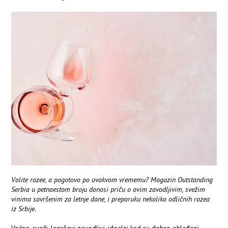
Volite rozee, a pogotovo po ovakvom vrememu? Magazin Outstanding
Serbia u petnaestom broju donosi priču o ovim zavodljivim, svežim
vinima savršenim za letnje dane, i preporuku nekoliko odličnih rozea
iz Srbije.