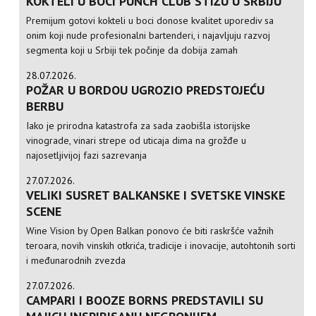
KOKTELI U BOCI PUNCH CLUB STIŽU U SRBIJU
Premijum gotovi kokteli u boci donose kvalitet uporediv sa
onim koji nude profesionalni bartenderi, i najavljuju razvoj
segmenta koji u Srbiji tek počinje da dobija zamah
28.07.2026.
POŽAR U BORDOU UGROZIO PREDSTOJEĆU
BERBU
Iako je prirodna katastrofa za sada zaobišla istorijske
vinograde, vinari strepe od uticaja dima na grožđe u
najosetljivijoj fazi sazrevanja
27.07.2026.
VELIKI SUSRET BALKANSKE I SVETSKE VINSKE
SCENE
Wine Vision by Open Balkan ponovo će biti raskršće važnih
teroara, novih vinskih otkrića, tradicije i inovacije, autohtonih sorti
i međunarodnih zvezda
27.07.2026.
CAMPARI I BOOZE BORNS PREDSTAVILI SU