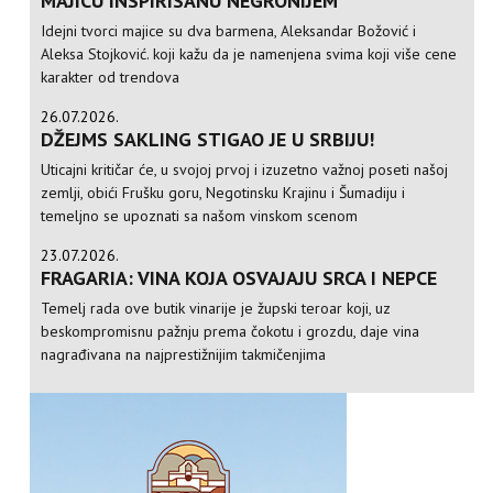
MAJICU INSPIRISANU NEGRONIJEM
Idejni tvorci majice su dva barmena, Aleksandar Božović i
Aleksa Stojković. koji kažu da je namenjena svima koji više cene
karakter od trendova
26.07.2026.
DŽEJMS SAKLING STIGAO JE U SRBIJU!
Uticajni kritičar će, u svojoj prvoj i izuzetno važnoj poseti našoj
zemlji, obići Frušku goru, Negotinsku Krajinu i Šumadiju i
temeljno se upoznati sa našom vinskom scenom
23.07.2026.
FRAGARIA: VINA KOJA OSVAJAJU SRCA I NEPCE
Temelj rada ove butik vinarije je župski teroar koji, uz
beskompromisnu pažnju prema čokotu i grozdu, daje vina
nagrađivana na najprestižnijim takmičenjima