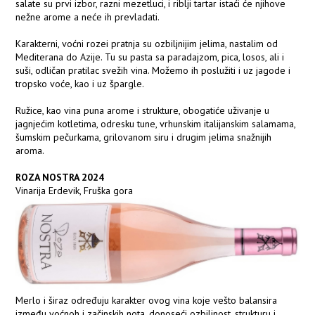
salate su prvi izbor, razni mezetluci, i riblji tartar istaći će njihove
nežne arome a neće ih prevladati.
Karakterni, voćni rozei pratnja su ozbiljnijim jelima, nastalim od
Mediterana do Azije. Tu su pasta sa paradajzom, pica, losos, ali i
suši, odličan pratilac svežih vina. Možemo ih poslužiti i uz jagode i
tropsko voće, kao i uz špargle.
Ružice, kao vina puna arome i strukture, obogatiće uživanje u
jagnjećim kotletima, odresku tune, vrhunskim italijanskim salamama,
šumskim pečurkama, grilovanom siru i drugim jelima snažnijih
aroma.
ROZA NOSTRA 2024
Vinarija Erdevik, Fruška gora
Merlo i širaz određuju karakter ovog vina koje vešto balansira
između voćnoh i začinskih nota, donoseći ozbiljnost, strukturu i