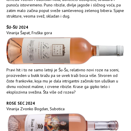
punoću istovremeno. Puno ribizle, divlje jagode i sličnog voća, pa
zatim malo začina poput sveže samlevenog zelenog bibera. Sjajne
strukture, veoma svež, skladan i dug.
ŠU-ŠU 2024
Vinarija Šapat, Fruška gora
Pravi hit i to ne samo letnji je Šu-Šu, relativno novi roze na sceni,
proizveden u butik tiražu pa se uvek traži boca više. Stvoren od
čiste frankovke, koja mu je dala intrigantni začinski ton ušuškan u
divnu voćnost maline, i crvene ribizle. Krase ga gipko telo i
eksplozivna svežina. Šta više od rozea?
ROSE SEC 2024
Vinarija Zvonko Bogdan, Subotica