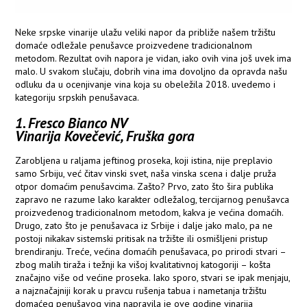
Neke srpske vinarije ulažu veliki napor da približe našem tržištu
domaće odležale penušavce proizvedene tradicionalnom
metodom. Rezultat ovih napora je vidan, iako ovih vina još uvek ima
malo. U svakom slučaju, dobrih vina ima dovoljno da opravda našu
odluku da u ocenjivanje vina koja su obeležila 2018. uvedemo i
kategoriju srpskih penušavaca.
1. Fresco Bianco NV
Vinarija Kovečević, Fruška gora
Zarobljena u raljama jeftinog proseka, koji istina, nije preplavio
samo Srbiju, već čitav vinski svet, naša vinska scena i dalje pruža
otpor domaćim penušavcima. Zašto? Prvo, zato što šira publika
zapravo ne razume lako karakter odležalog, tercijarnog penušavca
proizvedenog tradicionalnom metodom, kakva je većina domaćih.
Drugo, zato što je penušavaca iz Srbije i dalje jako malo, pa ne
postoji nikakav sistemski pritisak na tržište ili osmišljeni pristup
brendiranju. Treće, većina domaćih penušavaca, po prirodi stvari –
zbog malih tiraža i težnji ka višoj kvalitativnoj katogoriji – košta
značajno više od većine proseka. Iako sporo, stvari se ipak menjaju,
a najznačajniji korak u pravcu rušenja tabua i nametanja tržištu
domaćeg penušavog vina napravila je ove godine vinarija