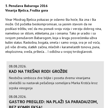
5. Penušava Babaroga 2016
Vinarija Bjelica, Fruška gora
Vinar Miodrag Bjelica pokazao je odavno šta hoće, šta zna i šta
može. Od početka beskompromisan, sa jasnim stavom da ne
podilazi tržištu, već da mu ponudi svoju viziju i verziju dobrog vina,
nametnuo se stilom, etiketama, pa i cenama. Tako je uradio i sa
svojom penušavom Babarogom, koja u krugu posvećenika uživa
kultni status. Raskošna, bogata, smela i samo svoja, sva je od voća,
još više drveta, slatkih začina, mlečnih i karamelastih tonova, puna,
eksplozivna, sveža, pršteća... I odlična u svojoj tvrdoglavosti.
08.08.2026.
KAD NA TREŠNJI RODI GROŽĐE
Neobična simbioza dve biljke i poseta dvema vinarijama
obeležili su nastavak pešačenja somelijera Marka Krstića kroz
srpska vinogorja
08.08.2026.
GASTRO PREGLED: NA PLAŽI SA PARADAJZOM,
BEZ KOMPLEKSA!