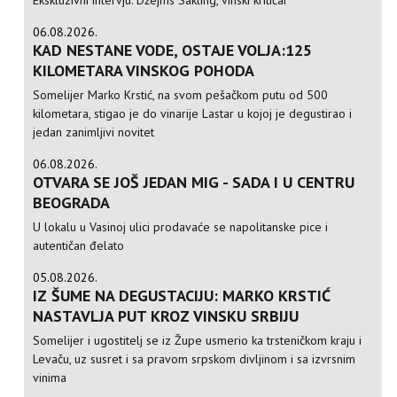
Ekskluzivni intervju: Džejms Sakling, vinski kritičar
06.08.2026.
KAD NESTANE VODE, OSTAJE VOLJA:125
KILOMETARA VINSKOG POHODA
Somelijer Marko Krstić, na svom pešačkom putu od 500
kilometara, stigao je do vinarije Lastar u kojoj je degustirao i
jedan zanimljivi novitet
06.08.2026.
OTVARA SE JOŠ JEDAN MIG - SADA I U CENTRU
BEOGRADA
U lokalu u Vasinoj ulici prodavaće se napolitanske pice i
autentičan đelato
05.08.2026.
IZ ŠUME NA DEGUSTACIJU: MARKO KRSTIĆ
NASTAVLJA PUT KROZ VINSKU SRBIJU
Somelijer i ugostitelj se iz Župe usmerio ka trsteničkom kraju i
Levaču, uz susret i sa pravom srpskom divljinom i sa izvrsnim
vinima