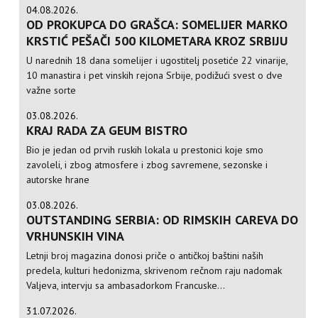
04.08.2026.
OD PROKUPCA DO GRAŠCA: SOMELIJER MARKO
KRSTIĆ PEŠAČI 500 KILOMETARA KROZ SRBIJU
U narednih 18 dana somelijer i ugostitelj posetiće 22 vinarije,
10 manastira i pet vinskih rejona Srbije, podižući svest o dve
važne sorte
03.08.2026.
KRAJ RADA ZA GEUM BISTRO
Bio je jedan od prvih ruskih lokala u prestonici koje smo
zavoleli, i zbog atmosfere i zbog savremene, sezonske i
autorske hrane
03.08.2026.
OUTSTANDING SERBIA: OD RIMSKIH CAREVA DO
VRHUNSKIH VINA
Letnji broj magazina donosi priče o antičkoj baštini naših
predela, kulturi hedonizma, skrivenom rečnom raju nadomak
Valjeva, intervju sa ambasadorkom Francuske...
31.07.2026.