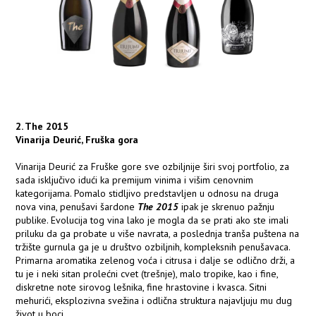
2. The 2015
Vinarija Deurić, Fruška gora
Vinarija Deurić za Fruške gore sve ozbiljnije širi svoj portfolio, za
sada isključivo idući ka premijum vinima i višim cenovnim
kategorijama. Pomalo stidljivo predstavljen u odnosu na druga
nova vina, penušavi šardone
The 2015
ipak je skrenuo pažnju
publike. Evolucija tog vina lako je mogla da se prati ako ste imali
priluku da ga probate u više navrata, a poslednja tranša puštena na
tržište gurnula ga je u društvo ozbiljnih, kompleksnih penušavaca.
Primarna aromatika zelenog voća i citrusa i dalje se odlično drži, a
tu je i neki sitan prolećni cvet (trešnje), malo tropike, kao i fine,
diskretne note sirovog lešnika, fine hrastovine i kvasca. Sitni
mehurići, eksplozivna svežina i odlična struktura najavljuju mu dug
život u boci.