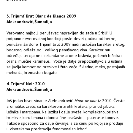
3. Trijumf Brut Blanc de Blancs 2009
Aleksandrović, Šumadija
Verovatno najbolji penušavac napravljen do sada u Srbiji! U
potpuno neverovatnoj kondiciji posle devet godina od berbe,
penušavi šardone Trijumf brut 2009 nudi raskošan karakter zrelog,
bogatog, odležalog i velikog penušavog vina. Karakter mu
određuju tercijarne i sekundarne arome biskvita, pečenih lešnika i
oraha, mlečne karamele... Voće je dalje prepoznatljivo,a u ustima
se javlja kompot od breskve i žuto voće. Skladno, meko, postojanih
mehurića, kremasto i bogato.
4. Trijumf Noir 2010
Aleksandrović, Šumadija
Još jedan biser vinarije Aleksandrović,
blanc de noir
iz 2010. Čvrste
aromatike, zrelo, sa karakterom zrelih krušaka, pite od jabuka,
lešnika i marcipana. Na jeziku i dalje sveže, kompleksno, priziva
breskve, koru limuna i donosi fine orašasto – puteraste tonove.
Takođe sposobno za dalje čuvanje, a za cenu po kojoj se prodaje
u vinotekama predstavlja fenomenalan izbor!