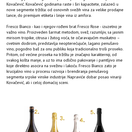
Kovačević. Kovačević godinama raste i širi kapacitete, zalazeći u
nove segmente tržišta: od osnovnih svežih vina za velike prodajne
lance, do premijum etiketa i linije vina iz amfora.
Fresco Bianco - kao i njegov rođeni brat Fresco Rose - izuzetno je
važno vino. Proizveden šarmat metodom, svež, razumljiv, sa jasnim
mirisom tropike, citrusa i žutog voća, te očaravajućim muskatno –
cvetnim dodirom, predstavlja neopterećujuće, lagano penušavo
vino, pogodno baš za onu publiku koja tradicionalno troši proseko.
Pritom, od većine proseka na tržištu je značajno karakterniji, od
svakog košta manje, a uz to ima odlično pakovanje i pamtljivo ime
koje direktno asocira na svežinu i lakoću. Fresco Bianco zato je
krucijalno vino u procesu razvoja i brendiranja penušavog
segmenta srpske vinske industrije. Napraviće dobar posao vinariji
Kovačević, ali i celoj domaćoj sceni.