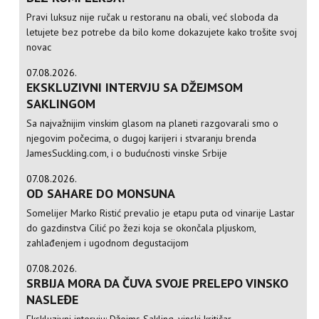
Pravi luksuz nije ručak u restoranu na obali, već sloboda da
letujete bez potrebe da bilo kome dokazujete kako trošite svoj
novac
07.08.2026.
EKSKLUZIVNI INTERVJU SA DŽEJMSOM
SAKLINGOM
Sa najvažnijim vinskim glasom na planeti razgovarali smo o
njegovim počecima, o dugoj karijeri i stvaranju brenda
JamesSuckling.com, i o budućnosti vinske Srbije
07.08.2026.
OD SAHARE DO MONSUNA
Somelijer Marko Ristić prevalio je etapu puta od vinarije Lastar
do gazdinstva Cilić po žezi koja se okončala pljuskom,
zahlađenjem i ugodnom degustacijom
07.08.2026.
SRBIJA MORA DA ČUVA SVOJE PRELEPO VINSKO
NASLEĐE