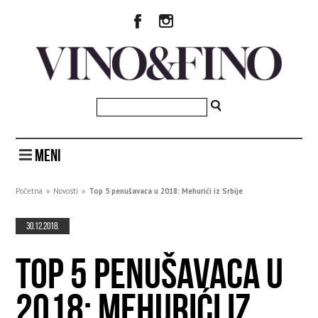
MENI
Početna
»
Novosti
»
Top 5 penušavaca u 2018: Mehurići iz Srbije
30.12.2018.
TOP 5 PENUŠAVACA U
2018: MEHURIĆI IZ