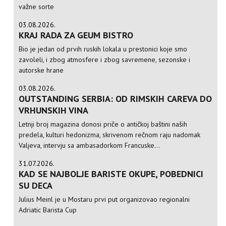
važne sorte
03.08.2026.
KRAJ RADA ZA GEUM BISTRO
Bio je jedan od prvih ruskih lokala u prestonici koje smo
zavoleli, i zbog atmosfere i zbog savremene, sezonske i
autorske hrane
03.08.2026.
OUTSTANDING SERBIA: OD RIMSKIH CAREVA DO
VRHUNSKIH VINA
Letnji broj magazina donosi priče o antičkoj baštini naših
predela, kulturi hedonizma, skrivenom rečnom raju nadomak
Valjeva, intervju sa ambasadorkom Francuske...
31.07.2026.
KAD SE NAJBOLJE BARISTE OKUPE, POBEDNICI
SU DECA
Julius Meinl je u Mostaru prvi put organizovao regionalni
Adriatic Barista Cup