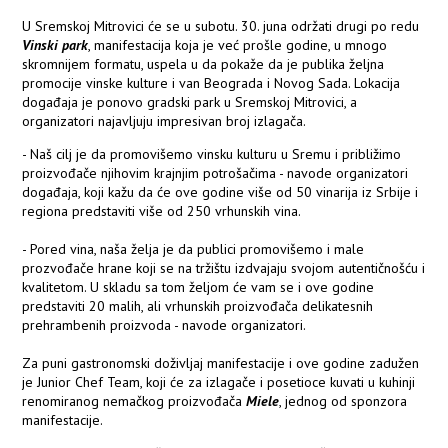
U Sremskoj Mitrovici će se u subotu. 30. juna održati drugi po redu
Vinski park
, manifestacija koja je već prošle godine, u mnogo
skromnijem formatu, uspela u da pokaže da je publika željna
promocije vinske kulture i van Beograda i Novog Sada. Lokacija
događaja je ponovo gradski park u Sremskoj Mitrovici, a
organizatori najavljuju impresivan broj izlagača.
- Naš cilj je da promovišemo vinsku kulturu u Sremu i približimo
proizvođače njihovim krajnjim potrošačima - navode organizatori
događaja, koji kažu da će ove godine više od 50 vinarija iz Srbije i
regiona predstaviti više od 250 vrhunskih vina.
- Pored vina, naša želja je da publici promovišemo i male
prozvođače hrane koji se na tržištu izdvajaju svojom autentičnošću i
kvalitetom. U skladu sa tom željom će vam se i ove godine
predstaviti 20 malih, ali vrhunskih proizvođača delikatesnih
prehrambenih proizvoda - navode organizatori.
Za puni gastronomski doživljaj manifestacije i ove godine zadužen
je Junior Chef Team, koji će za izlagače i posetioce kuvati u kuhinji
renomiranog nemačkog proizvođača
Miele
, jednog od sponzora
manifestacije.