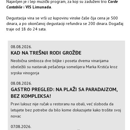
Najavljen je i lep muzički program, za koji su zaduženi trio
Corde
Cantabile
i
VIS Limunada
.
Degustacija vina se vrši uz kupovinu vinske čaše čija cena je 500
dinara, a po okončanoj degustaciji refundira se 200 dinara. Događaj
traje od 18 do 24 sata.
08.08.2026.
KAD NA TREŠNJI RODI GROŽĐE
Neobična simbioza dve biljke i poseta dvema vinarijama
obeležili su nastavak pešačenja somelijera Marka Krstića kroz
srpska vinogorja
08.08.2026.
GASTRO PREGLED: NA PLAŽI SA PARADAJZOM,
BEZ KOMPLEKSA!
Pravi luksuz nije ručak u restoranu na obali, već sloboda da
letujete bez potrebe da bilo kome dokazujete kako trošite svoj
novac
07.08.2026.