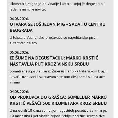
kilometara, stigao je do vinarije Lastar u kojoj je degustirao i
jedan zanimljivi novitet
06.08.2026.
OTVARA SE JOŠ JEDAN MIG - SADA I U CENTRU
BEOGRADA
U lokalu u Vasinoj ulici prodavaće se napolitanske pice i
autentičan đelato
05.08.2026.
IZ ŠUME NA DEGUSTACIJU: MARKO KRSTIĆ
NASTAVLJA PUT KROZ VINSKU SRBIJU
Somelijer i ugostitelj se iz Župe usmerio ka trsteničkom kraju i
Levaču, uz susret i sa pravom srpskom divljinom i sa izvrsnim
vinima
04.08.2026.
OD PROKUPCA DO GRAŠCA: SOMELIJER MARKO
KRSTIĆ PEŠAČI 500 KILOMETARA KROZ SRBIJU
U narednih 18 dana somelijer i ugostitelj posetiće 22 vinarije,
10 manastira i pet vinskih rejona Srbije, podižući svest o dve