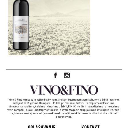
Vino & Fino je magazin koji se bavi vinom, vinskom i gastronomskom kulturom u Srbiji i regionu.
Postoji od 2011. godine, štampa se u 11 000 primeraka i distribuira besplatno restoranima,
vinotekama, hotelima, kafićima i vinarima u Srbiji, BiH i Crnoj Gori, menadžerima i direktorima
većih kompanija, kao i ljubiteljima vina i finih stvari. Magazin okuplja vinske stručnjake iz Srbije i
regiona, uz značajnu saradnju sa nekim od najvećih svetskih imena iz oblasti vinske kulture i
gastronomije.
OGLAŠAVANJE
KONTAKT