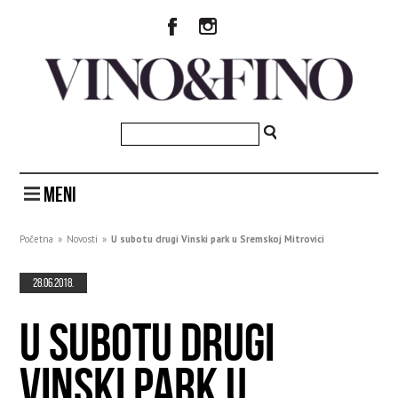
MENI
Početna
»
Novosti
»
U subotu drugi Vinski park u Sremskoj Mitrovici
28.06.2018.
U SUBOTU DRUGI
VINSKI PARK U