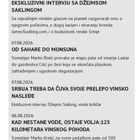
EKSKLUZIVNI INTERVJU SA DŽEJMSOM
SAKLINGOM
Sa najvažnijim vinskim glasom na planeti razgovarali smo o
njegovim počecima, o dugoj karijeri i stvaranju brenda
JamesSuckling.com, i o budućnosti vinske Srbije
07.08.2026.
OD SAHARE DO MONSUNA
Somelijer Marko Ristić prevalio je etapu puta od vinarije Lastar
do gazdinstva Cilić po žezi koja se okončala pljuskom,
zahlađenjem i ugodnom degustacijom
07.08.2026.
SRBIJA TREBA DA ČUVA SVOJE PRELEPO VINSKO
NASLEĐE
Ekskluzivni intervju: Džejms Sakling, vinski kritičar
06.08.2026.
KAD NESTANE VODE, OSTAJE VOLJA:125
KILOMETARA VINSKOG POHODA
Somelijer Marko Krstić, na svom pešačkom putu od 500