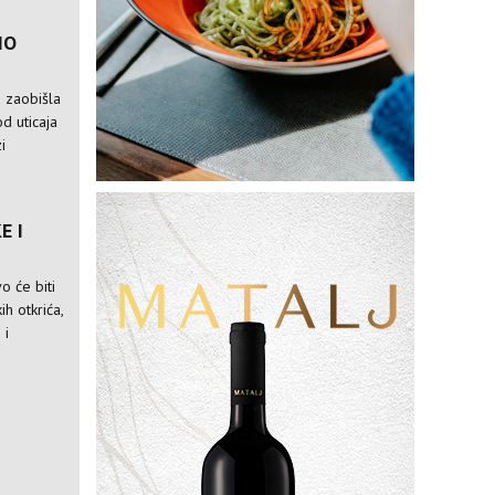
IO
a zaobišla
od uticaja
i
E I
o će biti
ih otkrića,
 i
M