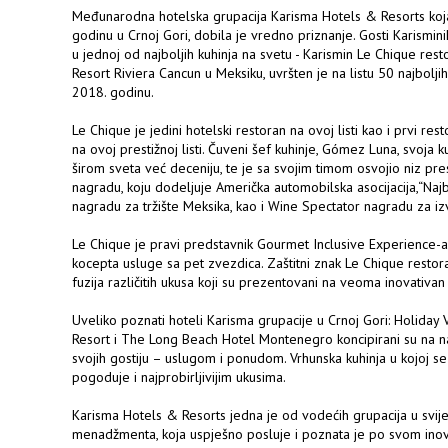
Međunarodna hotelska grupacija Karisma Hotels & Resorts koj
godinu u Crnoj Gori, dobila je vredno priznanje. Gosti Karismin
u jednoj od najboljih kuhinja na svetu - Karismin Le Chique rest
Resort Riviera Cancun u Meksiku, uvršten je na listu 50 najbolji
2018. godinu.
Le Chique je jedini hotelski restoran na ovoj listi kao i prvi res
na ovoj prestižnoj listi. Čuveni šef kuhinje, Gómez Luna, svoja 
širom sveta već deceniju, te je sa svojim timom osvojio niz pr
nagradu, koju dodeljuje Američka automobilska asocijacija,“Na
nagradu za tržište Meksika, kao i Wine Spectator nagradu za iz
Le Chique je pravi predstavnik Gourmet Inclusive Experience-a
kocepta usluge sa pet zvezdica. Zaštitni znak Le Chique restor
fuzija različitih ukusa koji su prezentovani na veoma inovativan 
Uveliko poznati hoteli Karisma grupacije u Crnoj Gori: Holida
Resort i The Long Beach Hotel Montenegro koncipirani su na n
svojih gostiju – uslugom i ponudom. Vrhunska kuhinja u kojoj se k
pogoduje i najprobirljivijim ukusima.
Karisma Hotels & Resorts jedna je od vodećih grupacija u svije
menadžmenta, koja uspješno posluje i poznata je po svom inov