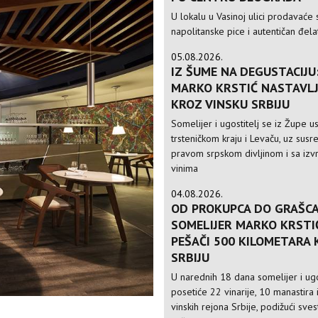
U lokalu u Vasinoj ulici prodavaće 
napolitanske pice i autentičan đela
05.08.2026.
IZ ŠUME NA DEGUSTACIJU
MARKO KRSTIĆ NASTAVLJ
KROZ VINSKU SRBIJU
Somelijer i ugostitelj se iz Župe 
trsteničkom kraju i Levaču, uz susre
pravom srpskom divljinom i sa izv
vinima
04.08.2026.
OD PROKUPCA DO GRAŠCA
SOMELIJER MARKO KRSTI
PEŠAČI 500 KILOMETARA
SRBIJU
U narednih 18 dana somelijer i ugo
posetiće 22 vinarije, 10 manastira 
vinskih rejona Srbije, podižući sve