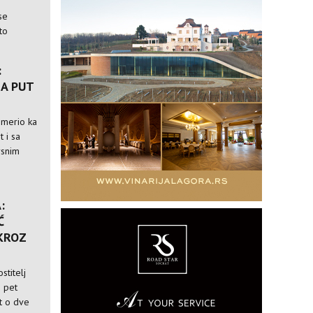
se
to
:
A PUT
usmerio ka
t i sa
rsnim
:
Ć
 KROZ
stitelj
i pet
st o dve