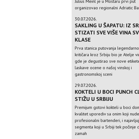
Julius Meinl je u Mostaru prvi put
organizovao regionalni Adriatic Ba
30.07.2026.
SAKLING U ŠAPATU: IZ SR
STIZATI SVE VIŠE VINA S
KLASE
Prva stanica putovanja legendarn
kritičara kroz Srbiju bio je Atelje v
gde je degustirao sve nove etikete
laskave ocene o našoj vinskoj i
gastronomskoj sceni
29.07.2026.
KOKTELI U BOCI PUNCH C
STIŽU U SRBIJU
Premijum gotovi kokteli u boci do
kvalitet uporediv sa onim koji nud
profesionalni bartenderi, i najavlju
segmenta koji u Srbiji tek počinje 
zamah