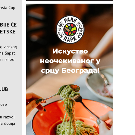
rista Cup
BIJE ĆE
VETSKE
og vinskog
ina Šapat,
 i izneo
LUB
nose
e
ju razvoj
da dobija