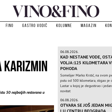
Fino
Gastro vodič
Kolumne
Magazin
Kon
06.08.2026.
KAD NESTANE VODE, OST
A KARIZMIN
VOLJA:125 KILOMETARA 
POHODA
E
Somelijer Marko Krstić, na svom 
putu od 500 kilometara, stigao je d
Lastar u kojoj je degustirao i jedan
novitet
istu 50 najboljih restorana u
06.08.2026.
OTVARA SE JOŠ JEDAN MIG
I U CENTRU BEOGRADA