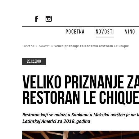
Početna
Novosti
Vino
Početna
»
Novosti
»
Veliko priznanje za Karizmin restoran Le Chique
28.12.2018.
VELIKO PRIZNANJE Z
RESTORAN LE CHIQU
Restoran koji se nalazi u Kankunu u Meksiku uvršten je na l
Latinskoj Americi za 2018. godinu