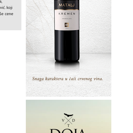
a,
ić. koji
iše cene