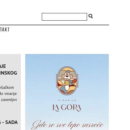
takt
AJE
VINSKOG
pešačkom
o vinarije
 zanimljivi
 - SADA