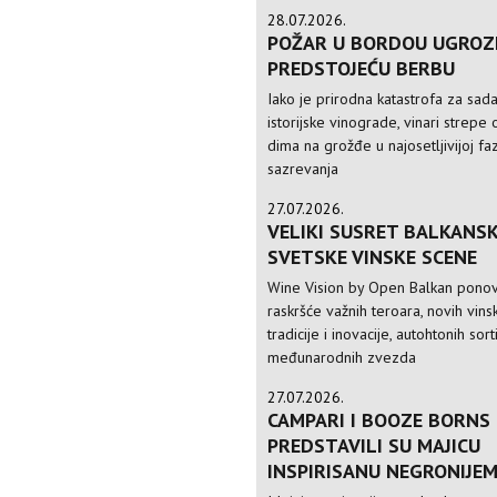
28.07.2026.
POŽAR U BORDOU UGROZ
PREDSTOJEĆU BERBU
Iako je prirodna katastrofa za sad
istorijske vinograde, vinari strepe 
dima na grožđe u najosetljivijoj faz
sazrevanja
27.07.2026.
VELIKI SUSRET BALKANSK
SVETSKE VINSKE SCENE
Wine Vision by Open Balkan ponov
raskršće važnih teroara, novih vinsk
tradicije i inovacije, autohtonih sorti
međunarodnih zvezda
27.07.2026.
CAMPARI I BOOZE BORNS
PREDSTAVILI SU MAJICU
INSPIRISANU NEGRONIJE