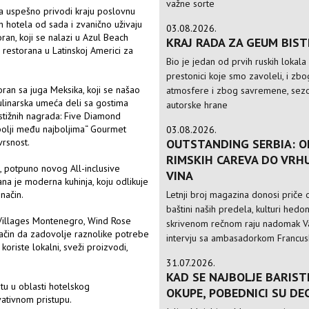
važne sorte
a uspešno privodi kraju poslovnu
ih hotela od sada i zvanično uživaju
03.08.2026.
oran, koji se nalazi u Azul Beach
KRAJ RADA ZA GEUM BIS
h restorana u Latinskoj Americi za
Bio je jedan od prvih ruskih lokala
prestonici koje smo zavoleli, i zbo
toran sa juga Meksika, koji se našao
atmosfere i zbog savremene, sezo
kulinarska umeća deli sa gostima
autorske hrane
estižnih nagrada: Five Diamond
jbolji među najboljima“ Gourmet
03.08.2026.
OUTSTANDING SERBIA: O
vrsnost.
RIMSKIH CAREVA DO VRH
, potpuno novog All-inclusive
VINA
ana je moderna kuhinja, koju odlikuje
Letnji broj magazina donosi priče o
način.
baštini naših predela, kulturi hedo
y Villages Montenegro, Wind Rose
skrivenom rečnom raju nadomak Va
ačin da zadovolje raznolike potrebe
intervju sa ambasadorkom Francusk
oriste lokalni, sveži proizvodi,
31.07.2026.
KAD SE NAJBOLJE BARIST
tu u oblasti hotelskog
OKUPE, POBEDNICI SU DE
ativnom pristupu.