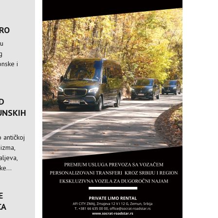
TRO
 u
g
nske i
D
UNSKIH
 antičkoj
nizma,
ljeva,
e...
E
CA