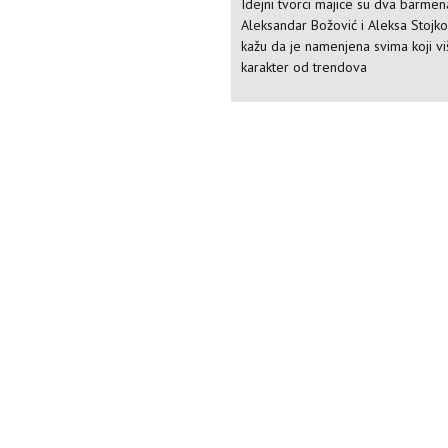
Idejni tvorci majice su dva barmen
Aleksandar Božović i Aleksa Stojkov
kažu da je namenjena svima koji v
karakter od trendova