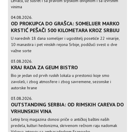
Levaču, uz susret i sa pravom srpskom divljinom i sa izvrsnim
vinima
04.08.2026.
OD PROKUPCA DO GRAŠCA: SOMELIJER MARKO
KRSTIĆ PEŠAČI 500 KILOMETARA KROZ SRBIJU
U narednih 18 dana somelijer i ugostitelj posetiće 22 vinarije,
10 manastira i pet vinskih rejona Srbije, podižući svest o dve
važne sorte
03.08.2026.
KRAJ RADA ZA GEUM BISTRO
Bio je jedan od prvih ruskih lokala u prestonici koje smo
zavoleli, i zbog atmosfere i zbog savremene, sezonske i
autorske hrane
03.08.2026.
OUTSTANDING SERBIA: OD RIMSKIH CAREVA DO
VRHUNSKIH VINA
Letnji broj magazina donosi priče o antičkoj baštini naših
predela, kulturi hedonizma, skrivenom rečnom raju nadomak
Valjeva, intervju sa ambasadorkom Francuske...