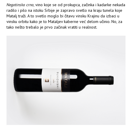
Negotinsko crno
, vino koje se od prokupca, začinka i kadarke nekada
radilo i pilo na istoku Srbije je zapravo svetlo na kraju tunela koje
Matalj traži. A to svetlo moglo bi čitavu vinsku Krajinu da izbaci u
vinsku orbitu kako je to Mataljev kaberne već delom učinio. No, za
tako nešto trebalo je prvo začinak vratiti u realnost.