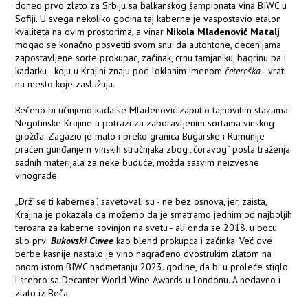
doneo prvo zlato za Srbiju sa balkanskog šampionata vina BIWC u
Sofiji. U svega nekoliko godina taj kaberne je vaspostavio etalon
kvaliteta na ovim prostorima, a vinar
Nikola Mladenović Matalj
mogao se konačno posvetiti svom snu: da autohtone, decenijama
zapostavljene sorte prokupac, začinak, crnu tamjaniku, bagrinu pa i
kadarku - koju u Krajini znaju pod loklanim imenom
četereška
- vrati
na mesto koje zaslužuju.
Rečeno bi učinjeno kada se Mladenović zaputio tajnovitim stazama
Negotinske Krajine u potrazi za zaboravljenim sortama vinskog
grožđa. Zagazio je malo i preko granica Bugarske i Rumunije
praćen gunđanjem vinskih stručnjaka zbog „ćoravog“ posla traženja
sadnih materijala za neke buduće, možda sasvim neizvesne
vinograde.
„Drž’ se ti kabernea“, savetovali su - ne bez osnova, jer, zaista,
Krajina je pokazala da možemo da je smatramo jednim od najboljih
teroara za kaberne sovinjon na svetu - ali onda se 2018. u bocu
slio prvi
Bukovski Cuvee
kao blend prokupca i začinka. Već dve
berbe kasnije nastalo je vino nagrađeno dvostrukim zlatom na
onom istom BIWC nadmetanju 2023. godine, da bi u proleće stiglo
i srebro sa Decanter World Wine Awards u Londonu. A nedavno i
zlato iz Beča.