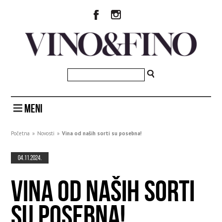
MENI
Početna
»
Novosti
»
Vina od naših sorti su posebna!
04.11.2024.
VINA OD NAŠIH SORTI
SU POSEBNA!