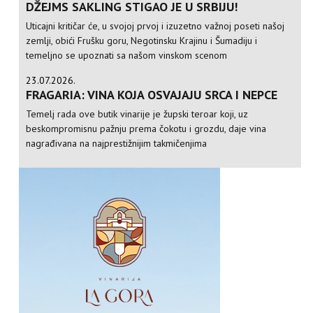
DŽEJMS SAKLING STIGAO JE U SRBIJU!
Uticajni kritičar će, u svojoj prvoj i izuzetno važnoj poseti našoj
zemlji, obići Frušku goru, Negotinsku Krajinu i Šumadiju i
temeljno se upoznati sa našom vinskom scenom
23.07.2026.
FRAGARIA: VINA KOJA OSVAJAJU SRCA I NEPCE
Temelj rada ove butik vinarije je župski teroar koji, uz
beskompromisnu pažnju prema čokotu i grozdu, daje vina
nagrađivana na najprestižnijim takmičenjima