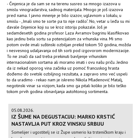
- Činjenica je da sam se na terenu susreo sa mnogo izazova u
smislu vinogradarstva, sadnog materijala. Mnogo je još izazova
pred nama. I javno mnenje je bilo izazov, uglavnom u lokalu, u
smislu - „Imali smo te sorte pa to nije radilo“. No, vetar u leđa su mi
davale činjenice koji su se kroz istoriju pokazale. Još je
sedamdesetih godina profesor Laza Avramov bagrinu klasifikovao
kao jedinu belu sortu sa potencijalom za vrhunska vina. Mi smo
potom ovde imali suštinski ozbiljan prekid tokom 50 godina, možda
i nesvesnog udaljavanja od tih sorti pod izgovorom modernizacije.
To ne znači da sad treba prekinuti bavljenje vrhunskim
internacionalnim sortama ali moramo imati i ovu našu priču. Jedino
da iz nekad oporog vina začinka uz pomoć francuskog hrasta
dođemo do svetski ozbiljnog rezultata, a zapravo smo već uspeli
to da uradimo - rekao nam je iskreno Nikola Mladenović Matalj,
negotinski vinar sa vizijom, kada smo ga pitali koliko je bilo teško
tokom prvih godina obnavljanja autohtonog sortimenta.
05.08.2026.
IZ ŠUME NA DEGUSTACIJU: MARKO KRSTIĆ
NASTAVLJA PUT KROZ VINSKU SRBIJU
Somelijer i ugostitelj se iz Župe usmerio ka trsteničkom kraju i