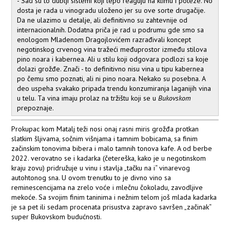
- Sad su to dublji sistemi koji lepo reaguju na klimu i poteze. No
dosta je rada u vinogradu uloženo jer su ove sorte drugačije.
Da ne ulazimo u detalje, ali definitivno su zahtevnije od
internacionalnih. Dodatna priča je rad u podrumu gde smo sa
enologom Mladenom Dragojlovićem razrađivali koncept
negotinskog crvenog vina tražeći međuprostor između stilova
pino noara i kabernea. Ali u stilu koji odgovara podlozi sa koje
dolazi grožđe. Znači - to definitivno nisu vina u tipu kabernea
po čemu smo poznati, ali ni pino noara. Nekako su posebna. A
deo uspeha svakako pripada trendu konzumiranja laganijih vina
u telu. Ta vina imaju prolaz na tržištu koji se u
Bukovskom
prepoznaje.
Prokupac kom Matalj teži nosi onaj rasni miris grožđa protkan
slatkim šljivama, sočnim višnjama i tamnim bobicama, sa finim
začinskim tonovima bibera i malo tamnih tonova kafe. A od berbe
2022. verovatno se i kadarka (četereška, kako je u negotinskom
kraju zovu) pridružuje u vinu i stavlja „tačku na i“ vinarevog
autohtonog sna. U ovom trenutku to je divno vino sa
reminescencijama na zrelo voće i mlečnu čokoladu, zavodljive
mekoće. Sa svojim finim taninima i nežnim telom još mlada kadarka
je sa pet ili sedam procenata prisustva zapravo savršen „začinak“
super Bukovskom budućnosti.