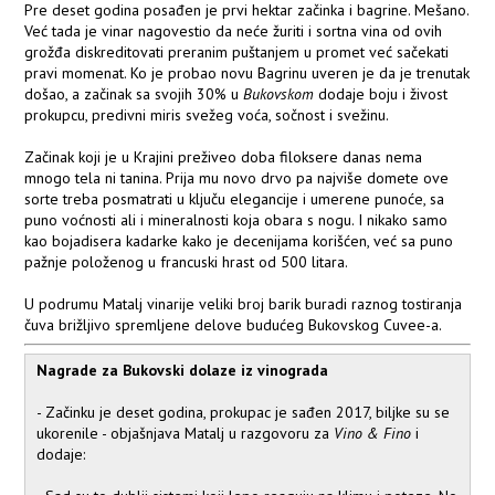
Pre deset godina posađen je prvi hektar začinka i bagrine. Mešano.
Već tada je vinar nagovestio da neće žuriti i sortna vina od ovih
grožđa diskreditovati preranim puštanjem u promet već sačekati
pravi momenat. Ko je probao novu Bagrinu uveren je da je trenutak
došao, a začinak sa svojih 30% u
Bukovskom
dodaje boju i živost
prokupcu, predivni miris svežeg voća, sočnost i svežinu.
Začinak koji je u Krajini preživeo doba filoksere danas nema
mnogo tela ni tanina. Prija mu novo drvo pa najviše domete ove
sorte treba posmatrati u ključu elegancije i umerene punoće, sa
puno voćnosti ali i mineralnosti koja obara s nogu. I nikako samo
kao bojadisera kadarke kako je decenijama korišćen, već sa puno
pažnje položenog u francuski hrast od 500 litara.
U podrumu Matalj vinarije veliki broj barik buradi raznog tostiranja
čuva brižljivo spremljene delove budućeg Bukovskog Cuvee-a.
Nagrade za Bukovski dolaze iz vinograda
- Začinku je deset godina, prokupac je sađen 2017, biljke su se
ukorenile - objašnjava Matalj u razgovoru za
Vino & Fino
i
dodaje: