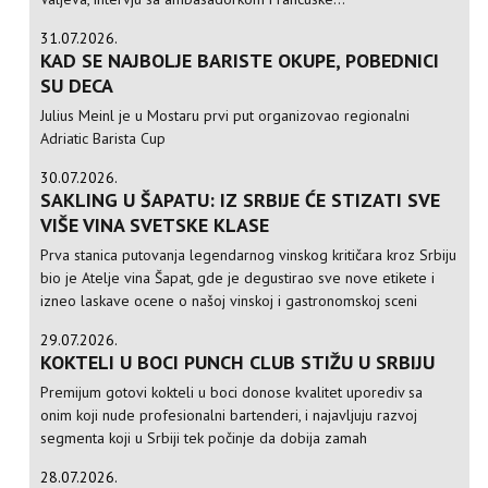
31.07.2026.
KAD SE NAJBOLJE BARISTE OKUPE, POBEDNICI
SU DECA
Julius Meinl je u Mostaru prvi put organizovao regionalni
Adriatic Barista Cup
30.07.2026.
SAKLING U ŠAPATU: IZ SRBIJE ĆE STIZATI SVE
VIŠE VINA SVETSKE KLASE
Prva stanica putovanja legendarnog vinskog kritičara kroz Srbiju
bio je Atelje vina Šapat, gde je degustirao sve nove etikete i
izneo laskave ocene o našoj vinskoj i gastronomskoj sceni
29.07.2026.
KOKTELI U BOCI PUNCH CLUB STIŽU U SRBIJU
Premijum gotovi kokteli u boci donose kvalitet uporediv sa
onim koji nude profesionalni bartenderi, i najavljuju razvoj
segmenta koji u Srbiji tek počinje da dobija zamah
28.07.2026.