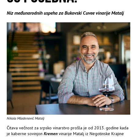
Niz međunarodnih uspeha za Bukovski Cuvee vinarije Matalj
Nikola Mladenović Matalj
Čitava večnost za srpsko vinarstvo prošla je od 2013. godine kada
je kaberne sovinjon
Kremen
vinarije Matalj iz Negotinske Krajine