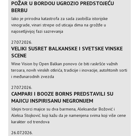
POŽAR U BORDOU UGROZIO PREDSTOJEĆU
BERBU
Iako je prirodna katastrofa za sada zaobišla istorijske
vinograde, vinari strepe od uticaja dima na grožđe u
najosetljivijoj fazi sazrevanja
27.07.2026.
VELIKI SUSRET BALKANSKE I SVETSKE VINSKE
SCENE
Wine Vision by Open Balkan ponovo će biti raskršće važnih
teroara, novih vinskih otkrića, tradicije i inovacije, autohtonih sorti
i međunarodnih zvezda
27.07.2026.
CAMPARI I BOOZE BORNS PREDSTAVILI SU
MAJICU INSPIRISANU NEGRONIJEM
Idejni tvorci majice su dva barmena, Aleksandar Božović i
Aleksa Stojković. koji kažu da je namenjena svima koji više cene
karakter od trendova
26.07.2026.