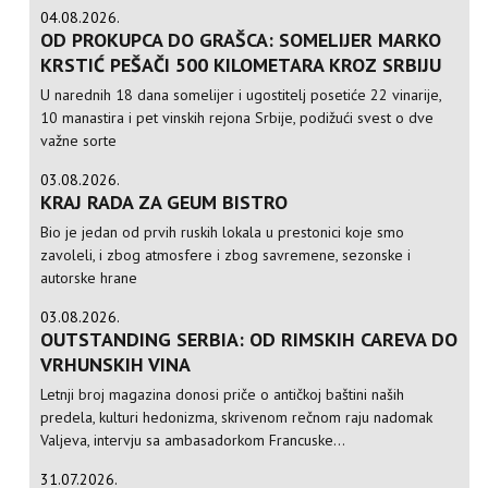
04.08.2026.
OD PROKUPCA DO GRAŠCA: SOMELIJER MARKO
KRSTIĆ PEŠAČI 500 KILOMETARA KROZ SRBIJU
U narednih 18 dana somelijer i ugostitelj posetiće 22 vinarije,
10 manastira i pet vinskih rejona Srbije, podižući svest o dve
važne sorte
03.08.2026.
KRAJ RADA ZA GEUM BISTRO
Bio je jedan od prvih ruskih lokala u prestonici koje smo
zavoleli, i zbog atmosfere i zbog savremene, sezonske i
autorske hrane
03.08.2026.
OUTSTANDING SERBIA: OD RIMSKIH CAREVA DO
VRHUNSKIH VINA
Letnji broj magazina donosi priče o antičkoj baštini naših
predela, kulturi hedonizma, skrivenom rečnom raju nadomak
Valjeva, intervju sa ambasadorkom Francuske...
31.07.2026.