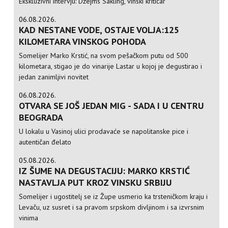
Ekskluzivni intervju: Džejms Sakling, vinski kritičar
06.08.2026.
KAD NESTANE VODE, OSTAJE VOLJA:125
KILOMETARA VINSKOG POHODA
Somelijer Marko Krstić, na svom pešačkom putu od 500
kilometara, stigao je do vinarije Lastar u kojoj je degustirao i
jedan zanimljivi novitet
06.08.2026.
OTVARA SE JOŠ JEDAN MIG - SADA I U CENTRU
BEOGRADA
U lokalu u Vasinoj ulici prodavaće se napolitanske pice i
autentičan đelato
05.08.2026.
IZ ŠUME NA DEGUSTACIJU: MARKO KRSTIĆ
NASTAVLJA PUT KROZ VINSKU SRBIJU
Somelijer i ugostitelj se iz Župe usmerio ka trsteničkom kraju i
Levaču, uz susret i sa pravom srpskom divljinom i sa izvrsnim
vinima