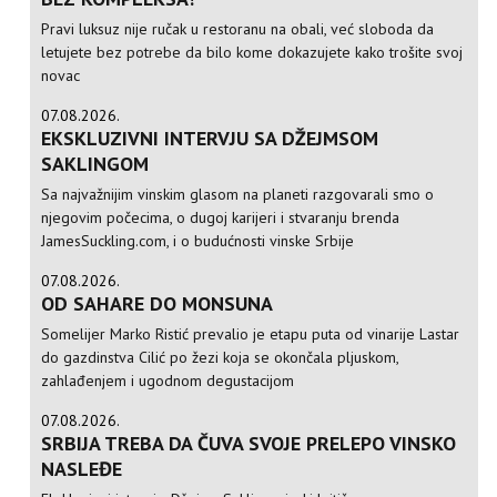
Pravi luksuz nije ručak u restoranu na obali, već sloboda da
letujete bez potrebe da bilo kome dokazujete kako trošite svoj
novac
07.08.2026.
EKSKLUZIVNI INTERVJU SA DŽEJMSOM
SAKLINGOM
Sa najvažnijim vinskim glasom na planeti razgovarali smo o
njegovim počecima, o dugoj karijeri i stvaranju brenda
JamesSuckling.com, i o budućnosti vinske Srbije
07.08.2026.
OD SAHARE DO MONSUNA
Somelijer Marko Ristić prevalio je etapu puta od vinarije Lastar
do gazdinstva Cilić po žezi koja se okončala pljuskom,
zahlađenjem i ugodnom degustacijom
07.08.2026.
SRBIJA TREBA DA ČUVA SVOJE PRELEPO VINSKO
NASLEĐE