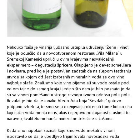
Nekoliko flaša je vinarija ljubazno ustupila udruženju "Žene i vino",
koje je odlučilo da u novootvorenom restoranu „Vila Milana“ u
Sremskoj Kamenici upriliči u ovim krajevima nesvakidašnji
eksperiment – degustaciju špricera. Okupljeno je devet somelijera
i novinara, pred koje je postavljen zadatak da na slepom testiranju
utvrde sa kojom od šest izabranih mineralnih voda se ovo vino
najbolje slaže. Znali smo koje vino pijemo ali su vode ostale pod
velom tajne do samog kraja i jedino što nam je bilo poznato je da
su sa vinom pomešane u strogo ravnopravnom odnosu pola-pola.
Rezulat je bio da je ionako bledo žuta boja "Sevdaha" gotovo
potpuno izbelela, te smo se u ocenjivanju okrenuli tome koliko i na
koji način voda menja miris, ukus i njegovu postojanost u ustima te,
naravno, kvalitetu mehurića mineralne tekućine u čašama.
Kada smo napokon saznali koje smo vode mešali s vinom,
ispostavilo se da je ubedljivo trijumfovala novosadska voda