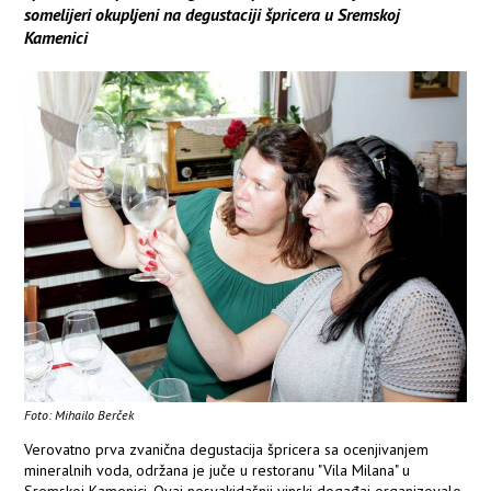
somelijeri okupljeni na degustaciji špricera u Sremskoj
Kamenici
Foto: Mihailo Berček
Verovatno prva zvanična degustacija špricera sa ocenjivanjem
mineralnih voda, održana je juče u restoranu "Vila Milana" u