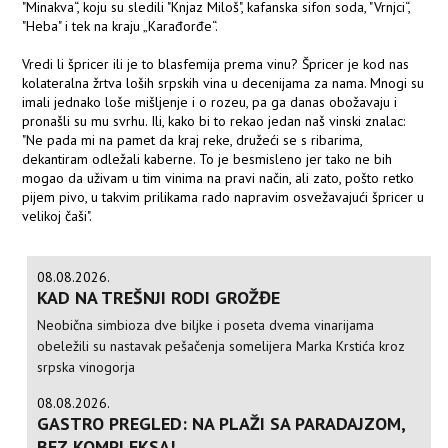
"Minakva“, koju su sledili "Knjaz Miloš", kafanska sifon soda, "Vrnjci“,
"Heba" i tek na kraju „Karađorđe“.
Vredi li špricer ili je to blasfemija prema vinu? Špricer je kod nas
kolateralna žrtva loših srpskih vina u decenijama za nama. Mnogi su
imali jednako loše mišljenje i o rozeu, pa ga danas obožavaju i
pronašli su mu svrhu. Ili, kako bi to rekao jedan naš vinski znalac:
"Ne pada mi na pamet da kraj reke, družeći se s ribarima,
dekantiram odležali kaberne. To je besmisleno jer tako ne bih
mogao da uživam u tim vinima na pravi način, ali zato, pošto retko
pijem pivo, u takvim prilikama rado napravim osvežavajući špricer u
velikoj čaši".
08.08.2026.
KAD NA TREŠNJI RODI GROŽĐE
Neobična simbioza dve biljke i poseta dvema vinarijama
obeležili su nastavak pešačenja somelijera Marka Krstića kroz
srpska vinogorja
08.08.2026.
GASTRO PREGLED: NA PLAŽI SA PARADAJZOM,
BEZ KOMPLEKSA!