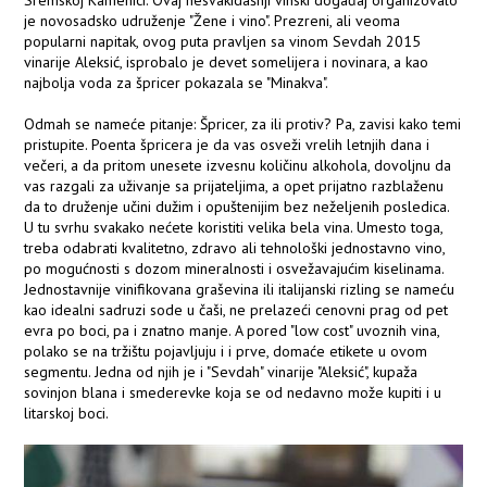
Sremskoj Kamenici. Ovaj nesvakidašnji vinski događaj organizovalo
je novosadsko udruženje "Žene i vino". Prezreni, ali veoma
popularni napitak, ovog puta pravljen sa vinom Sevdah 2015
vinarije Aleksić, isprobalo je devet somelijera i novinara, a kao
najbolja voda za špricer pokazala se "Minakva".
Odmah se nameće pitanje: Špricer, za ili protiv? Pa, zavisi kako temi
pristupite. Poenta špricera je da vas osveži vrelih letnjih dana i
večeri, a da pritom unesete izvesnu količinu alkohola, dovoljnu da
vas razgali za uživanje sa prijateljima, a opet prijatno razblaženu
da to druženje učini dužim i opuštenijim bez neželjenih posledica.
U tu svrhu svakako nećete koristiti velika bela vina. Umesto toga,
treba odabrati kvalitetno, zdravo ali tehnološki jednostavno vino,
po mogućnosti s dozom mineralnosti i osvežavajućim kiselinama.
Jednostavnije vinifikovana graševina ili italijanski rizling se nameću
kao idealni sadruzi sode u čaši, ne prelazeći cenovni prag od pet
evra po boci, pa i znatno manje. A pored "low cost" uvoznih vina,
polako se na tržištu pojavljuju i i prve, domaće etikete u ovom
segmentu. Jedna od njih je i "Sevdah" vinarije "Aleksić", kupaža
sovinjon blana i smederevke koja se od nedavno može kupiti i u
litarskoj boci.