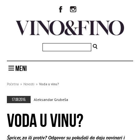
MENI
Početna
»
Novosti
»
Voda u vinu?
17.08.2016.
Aleksandar Grubeša
VODA U VINU?
Špricer, za ili protiv? Odgovor su pokušali da daju novinari i