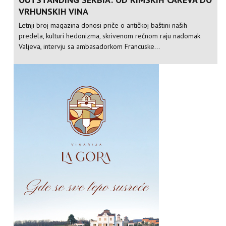
VRHUNSKIH VINA
Letnji broj magazina donosi priče o antičkoj baštini naših
predela, kulturi hedonizma, skrivenom rečnom raju nadomak
Valjeva, intervju sa ambasadorkom Francuske...