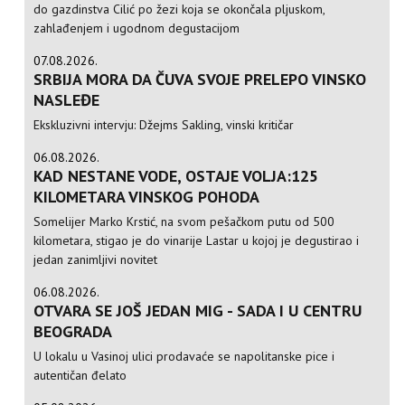
do gazdinstva Cilić po žezi koja se okončala pljuskom,
zahlađenjem i ugodnom degustacijom
07.08.2026.
SRBIJA MORA DA ČUVA SVOJE PRELEPO VINSKO
NASLEĐE
Ekskluzivni intervju: Džejms Sakling, vinski kritičar
06.08.2026.
KAD NESTANE VODE, OSTAJE VOLJA:125
KILOMETARA VINSKOG POHODA
Somelijer Marko Krstić, na svom pešačkom putu od 500
kilometara, stigao je do vinarije Lastar u kojoj je degustirao i
jedan zanimljivi novitet
06.08.2026.
OTVARA SE JOŠ JEDAN MIG - SADA I U CENTRU
BEOGRADA
U lokalu u Vasinoj ulici prodavaće se napolitanske pice i
autentičan đelato