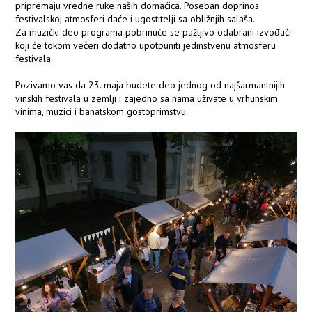
pripremaju vredne ruke naših domaćica. Poseban doprinos
festivalskoj atmosferi daće i ugostitelji sa obližnjih salaša.
Za muzički deo programa pobrinuće se pažljivo odabrani izvođači
koji će tokom večeri dodatno upotpuniti jedinstvenu atmosferu
festivala.
Pozivamo vas da 23. maja budete deo jednog od najšarmantnijih
vinskih festivala u zemlji i zajedno sa nama uživate u vrhunskim
vinima, muzici i banatskom gostoprimstvu.