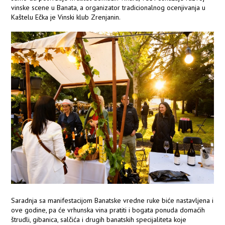
vinske scene u Banata, a organizator tradicionalnog ocenjivanja u
Kaštelu Ečka je Vinski klub Zrenjanin.
Saradnja sa manifestacijom Banatske vredne ruke biće nastavljena i
ove godine, pa će vrhunska vina pratiti i bogata ponuda domaćih
štrudli, gibanica, salčića i drugih banatskih specijaliteta koje