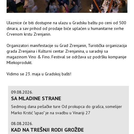
Ulaznice će biti dostupne na ulazu u Gradsku baštu po ceni od 500
dinara, a sav prihod od prodaje biće uplaćen u humanitarne svrhe
Crvenom krstu Zrenjanin.
Organizatori manifestacije su Grad Zrenjanin, Turistička organizacija
grada Zrenjaina i Kulturni centar Zrenjanina, u saradnji sa
magazinom Vino & Fino. Festival se održava uz podršku kompanije
Mlekoprodukt.
Vidimo se 23. maja u Gradskoj bašti!
09.08.2026.
SA MLADINE STRANE
Sedmog dana pešačke ture Od prokupca do grašca, somelijer
Marko Krstić "upao" je na svadbu u Vinariji 27
08.08.2026.
KAD NA TREŠNJI RODI GROŽĐE