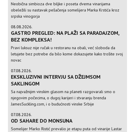
Neobična simbioza dve biljke i poseta dvema vinarijama
obeležili su nastavak pešačenja somelijera Marka Krstića kroz
srpska vinogorja
08.08.2026.
GASTRO PREGLED: NA PLAŽI SA PARADAJZOM,
BEZ KOMPLEKSA!
Pravi luksuz nije ručak u restoranu na obali, već sloboda da
letujete bez potrebe da bilo kome dokazujete kako trošite svoj
novac
07.08.2026.
EKSKLUZIVNI INTERVJU SA DŽEJMSOM
SAKLINGOM
Sa najvažnijim vinskim glasom na planeti razgovarali smo o
njegovim počecima, o dugoj karijeri i stvaranju brenda
JamesSuckling.com, i o budućnosti vinske Srbije
07.08.2026.
OD SAHARE DO MONSUNA
Somelijer Marko Ristić prevalio je etapu puta od vinarije Lastar