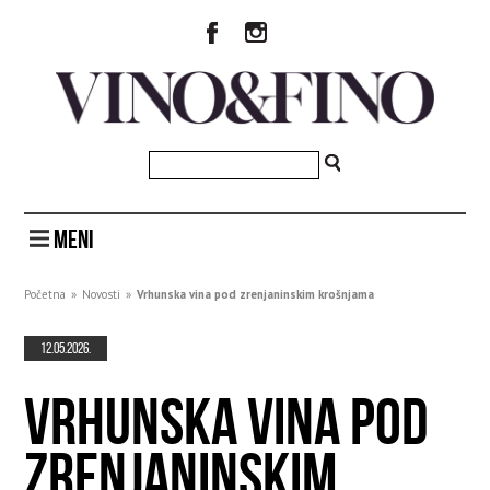
MENI
Početna
»
Novosti
»
Vrhunska vina pod zrenjaninskim krošnjama
12.05.2026.
VRHUNSKA VINA POD
ZRENJANINSKIM