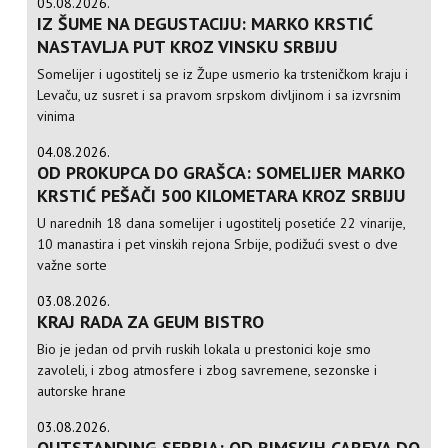
05.08.2026.
IZ ŠUME NA DEGUSTACIJU: MARKO KRSTIĆ
NASTAVLJA PUT KROZ VINSKU SRBIJU
Somelijer i ugostitelj se iz Župe usmerio ka trsteničkom kraju i
Levaču, uz susret i sa pravom srpskom divljinom i sa izvrsnim
vinima
04.08.2026.
OD PROKUPCA DO GRAŠCA: SOMELIJER MARKO
KRSTIĆ PEŠAČI 500 KILOMETARA KROZ SRBIJU
U narednih 18 dana somelijer i ugostitelj posetiće 22 vinarije,
10 manastira i pet vinskih rejona Srbije, podižući svest o dve
važne sorte
03.08.2026.
KRAJ RADA ZA GEUM BISTRO
Bio je jedan od prvih ruskih lokala u prestonici koje smo
zavoleli, i zbog atmosfere i zbog savremene, sezonske i
autorske hrane
03.08.2026.
OUTSTANDING SERBIA: OD RIMSKIH CAREVA DO