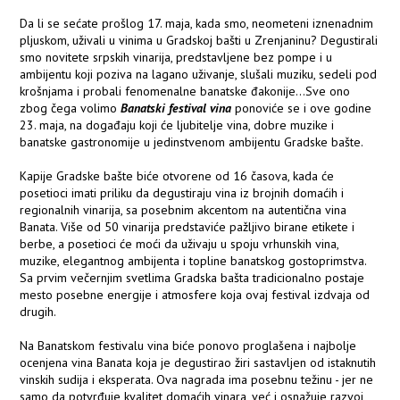
Da li se sećate prošlog 17. maja, kada smo, neometeni iznenadnim
pljuskom, uživali u vinima u Gradskoj bašti u Zrenjaninu? Degustirali
smo novitete srpskih vinarija, predstavljene bez pompe i u
ambijentu koji poziva na lagano uživanje, slušali muziku, sedeli pod
krošnjama i probali fenomenalne banatske đakonije...Sve ono
zbog čega volimo
Banatski festival vina
ponoviće se i ove godine
23. maja, na događaju koji će ljubitelje vina, dobre muzike i
banatske gastronomije u jedinstvenom ambijentu Gradske bašte.
Kapije Gradske bašte biće otvorene od 16 časova, kada će
posetioci imati priliku da degustiraju vina iz brojnih domaćih i
regionalnih vinarija, sa posebnim akcentom na autentična vina
Banata. Više od 50 vinarija predstaviće pažljivo birane etikete i
berbe, a posetioci će moći da uživaju u spoju vrhunskih vina,
muzike, elegantnog ambijenta i topline banatskog gostoprimstva.
Sa prvim večernjim svetlima Gradska bašta tradicionalno postaje
mesto posebne energije i atmosfere koja ovaj festival izdvaja od
drugih.
Na Banatskom festivalu vina biće ponovo proglašena i najbolje
ocenjena vina Banata koja je degustirao žiri sastavljen od istaknutih
vinskih sudija i eksperata. Ova nagrada ima posebnu težinu - jer ne
samo da potvrđuje kvalitet domaćih vinara, već i osnažuje razvoj