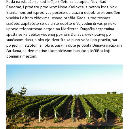
Kada na isključenju kod Inđije siđete sa autoputa Novi Sad –
Beograd, i prođete prvo kroz Nove Karlovce, a potom kroz Novi
Slankamen, put ispred vas počeće da ulazi u duboki usek omeđen
visokim i oštrim zidovima lesnog profila. Kada iz tog tesnaca
izađete, zapitaćete se da li ste uopšte u Vojvodini ili vas je neko
upravo teleportovao negde na Mediteran. Dugačka serpentina
spušta se ka velikoj vodenoj površini Dunava, uvek plavoj po
sunčanom danu, a oko nje dvorišta sa puno voća i po pravilu, bar
po jednim stablom smokve. Sasvim dole je obala Dunava načičkana
čardama, sa dve marine i kompleksom banjskog lečilišta koji
dominira mestom.