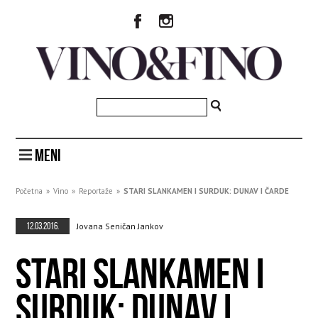
MENI
Početna
»
Vino
»
Reportaže
»
STARI SLANKAMEN I SURDUK: DUNAV I ČARDE
12.03.2016.
Jovana Seničan Jankov
STARI SLANKAMEN I
SURDUK: DUNAV I