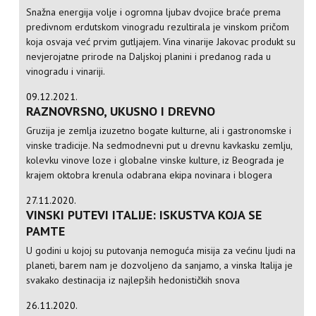
Snažna energija volje i ogromna ljubav dvojice braće prema
predivnom erdutskom vinogradu rezultirala je vinskom pričom
koja osvaja već prvim gutljajem. Vina vinarije Jakovac produkt su
nevjerojatne prirode na Daljskoj planini i predanog rada u
vinogradu i vinariji.
09.12.2021.
RAZNOVRSNO, UKUSNO I DREVNO
Gruzija je zemlja izuzetno bogate kulturne, ali i gastronomske i
vinske tradicije. Na sedmodnevni put u drevnu kavkasku zemlju,
kolevku vinove loze i globalne vinske kulture, iz Beograda je
krajem oktobra krenula odabrana ekipa novinara i blogera
27.11.2020.
VINSKI PUTEVI ITALIJE: ISKUSTVA KOJA SE
PAMTE
U godini u kojoj su putovanja nemoguća misija za većinu ljudi na
planeti, barem nam je dozvoljeno da sanjamo, a vinska Italija je
svakako destinacija iz najlepših hedonističkih snova
26.11.2020.