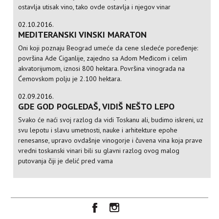
ostavlja utisak vino, tako ovde ostavlja i njegov vinar
02.10.2016.
MEDITERANSKI VINSKI MARATON
Oni koji poznaju Beograd umeće da cene sledeće poređenje:
površina Ade Ciganlije, zajedno sa Adom Međicom i celim
akvatorijumom, iznosi 800 hektara. Površina vinograda na
Ćemovskom polju je 2.100 hektara.
02.09.2016.
GDE GOD POGLEDAŠ, VIDIŠ NEŠTO LEPO
Svako će naći svoj razlog da vidi Toskanu ali, budimo iskreni, uz
svu lepotu i slavu umetnosti, nauke i arhitekture epohe
renesanse, upravo ovdašnje vinogorje i čuvena vina koja prave
vredni toskanski vinari bili su glavni razlog ovog malog
putovanja čiji je delić pred vama