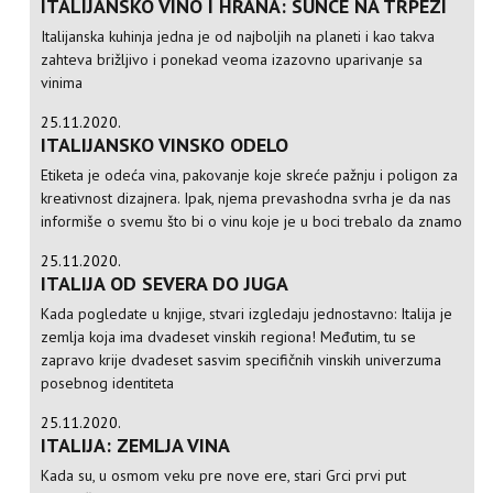
ITALIJANSKO VINO I HRANA: SUNCE NA TRPEZI
Italijanska kuhinja jedna je od najboljih na planeti i kao takva
zahteva brižljivo i ponekad veoma izazovno uparivanje sa
vinima
25.11.2020.
ITALIJANSKO VINSKO ODELO
Etiketa je odeća vina, pakovanje koje skreće pažnju i poligon za
kreativnost dizajnera. Ipak, njema prevashodna svrha je da nas
informiše o svemu što bi o vinu koje je u boci trebalo da znamo
25.11.2020.
ITALIJA OD SEVERA DO JUGA
Kada pogledate u knjige, stvari izgledaju jednostavno: Italija je
zemlja koja ima dvadeset vinskih regiona! Međutim, tu se
zapravo krije dvadeset sasvim specifičnih vinskih univerzuma
posebnog identiteta
25.11.2020.
ITALIJA: ZEMLJA VINA
Kada su, u osmom veku pre nove ere, stari Grci prvi put