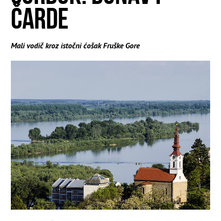
ČARDE
Mali vodič kroz istočni ćošak Fruške Gore