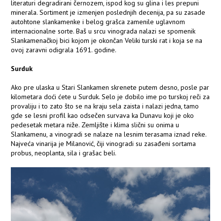
literaturi degradirani černozem, ispod kog su glina i les prepuni
minerala. Sortiment je izmenjen poslednjih decenija, pa su zasade
autohtone slankamenke i belog grašca zamenile uglavnom
internacionalne sorte. Baš u srcu vinograda nalazi se spomenik
Slankamenačkoj bici kojom je okončan Veliki turski rat i koja se na
ovoj zaravni odigrala 1691. godine.
Surduk
Ako pre ulaska u Stari Slankamen skrenete putem desno, posle par
kilometara doći ćete u Surduk. Selo je dobilo ime po turskoj reči za
provaliju i to zato što se na kraju sela zaista i nalazi jedna, tamo
gde se lesni profil kao odsečen survava ka Dunavu koji je oko
pedesetak metara niže. Zemljište i klima slični su onima u
Slankamenu, a vinogradi se nalaze na lesnim terasama iznad reke.
Najveća vinarija je Milanović, čiji vinogradi su zasađeni sortama
probus, neoplanta, sila i grašac beli.