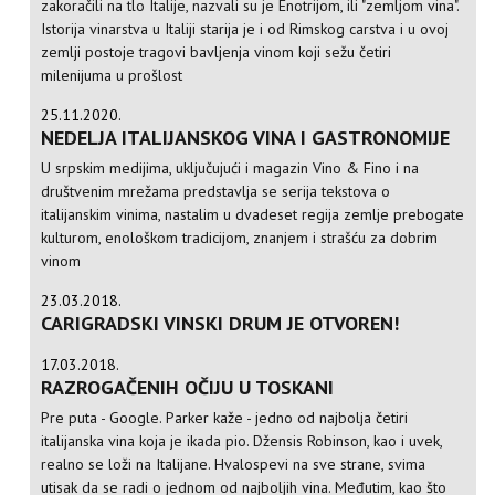
zakoračili na tlo Italije, nazvali su je Enotrijom, ili "zemljom vina".
Istorija vinarstva u Italiji starija je i od Rimskog carstva i u ovoj
zemlji postoje tragovi bavljenja vinom koji sežu četiri
milenijuma u prošlost
25.11.2020.
NEDELJA ITALIJANSKOG VINA I GASTRONOMIJE
U srpskim medijima, uključujući i magazin Vino & Fino i na
društvenim mrežama predstavlja se serija tekstova o
italijanskim vinima, nastalim u dvadeset regija zemlje prebogate
kulturom, enološkom tradicijom, znanjem i strašću za dobrim
vinom
23.03.2018.
CARIGRADSKI VINSKI DRUM JE OTVOREN!
17.03.2018.
RAZROGAČENIH OČIJU U TOSKANI
Pre puta - Google. Parker kaže - jedno od najbolja četiri
italijanska vina koja je ikada pio. Džensis Robinson, kao i uvek,
realno se loži na Italijane. Hvalospevi na sve strane, svima
utisak da se radi o jednom od najboljih vina. Međutim, kao što