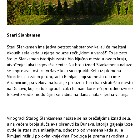
Stari Slankamen
Stari Slankamen ima jedva petstotinak stanovnika, ali će meštani
okolnih sela kada u njega odlaze reći: „Idem u varoš!“ To je zato
što je Slankamen istorijski zaista bio ključno mesto u ovom kraju,
utvrđenje, luka i trgovački centar. Na brdu iznad Slankamena nalaze
se impresivni ostaci tvrđave koju su izgradili Kelti iz plemena
Skordiska, a zatim je dogradili Rimljani koji su mestu dali ime
Acumincum, pa vekovima kasnije preuzeli Turci kao strateško mesto
na Dunavu, koji su tu sagradili čak i hamam koristeći prirodne izvore
lekovite vode, među čijim se zidinama danas nalazi jedna vinarija.
Vinogradi Starog Slankamena nalaze se na brežuljcima iznad sela,
u najvećem broju slučajeva okrenuti ka Dunavu. Istorija gajenja loze
ovde je stara dva milenijuma, odnosno od vremena kada su je
Rimljani raširili po ovim krajevima. Podloga je prema navodima u