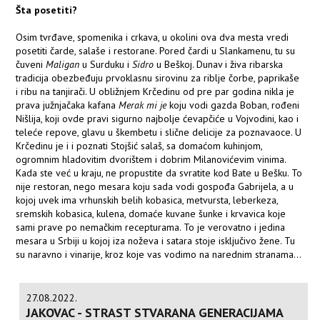
Šta posetiti?
Osim tvrđave, spomenika i crkava, u okolini ova dva mesta vredi
posetiti čarde, salaše i restorane. Pored čardi u Slankamenu, tu su
čuveni
Maligan
u Surduku i
Sidro
u Beškoj. Dunav i živa ribarska
tradicija obezbeđuju prvoklasnu sirovinu za riblje čorbe, paprikaše
i ribu na tanjirači. U obližnjem Krčedinu od pre par godina nikla je
prava južnjačaka kafana
Merak mi je
koju vodi gazda Boban, rođeni
Nišlija, koji ovde pravi sigurno najbolje ćevapčiće u Vojvodini, kao i
teleće repove, glavu u škembetu i slične delicije za poznavaoce. U
Krčedinu je i i poznati Stojšić salaš, sa domaćom kuhinjom,
ogromnim hladovitim dvorištem i dobrim Milanovićevim vinima.
Kada ste već u kraju, ne propustite da svratite kod Bate u Bešku. To
nije restoran, nego mesara koju sada vodi gospođa Gabrijela, a u
kojoj uvek ima vrhunskih belih kobasica, metvursta, leberkeza,
sremskih kobasica, kulena, domaće kuvane šunke i krvavica koje
sami prave po nemačkim recepturama. To je verovatno i jedina
mesara u Srbiji u kojoj iza noževa i satara stoje isključivo žene. Tu
su naravno i vinarije, kroz koje vas vodimo na narednim stranama...
27.08.2022.
JAKOVAC - STRAST STVARANA GENERACIJAMA