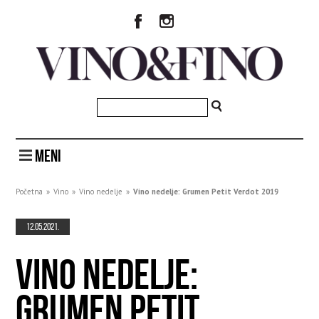
MENI
Početna
»
Vino
»
Vino nedelje
»
Vino nedelje: Grumen Petit Verdot 2019
12.05.2021.
VINO NEDELJE:
GRUMEN PETIT