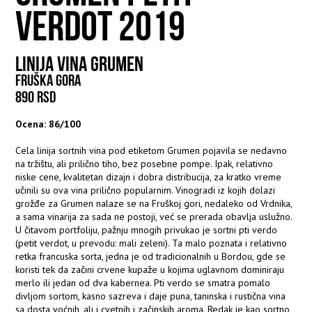
VERDOT 2019
LINIJA VINA GRUMEN
FRUŠKA GORA
890 RSD
Ocena: 86/100
Cela linija sortnih vina pod etiketom Grumen pojavila se nedavno
na tržištu, ali prilično tiho, bez posebne pompe. Ipak, relativno
niske cene, kvalitetan dizajn i dobra distribucija, za kratko vreme
učinili su ova vina prilično popularnim. Vinogradi iz kojih dolazi
grožđe za Grumen nalaze se na Fruškoj gori, nedaleko od Vrdnika,
a sama vinarija za sada ne postoji, već se prerada obavlja uslužno.
U čitavom portfoliju, pažnju mnogih privukao je sortni pti verdo
(petit verdot, u prevodu: mali zeleni). Ta malo poznata i relativno
retka francuska sorta, jedna je od tradicionalnih u Bordou, gde se
koristi tek da začini crvene kupaže u kojima uglavnom dominiraju
merlo ili jedan od dva kabernea. Pti verdo se smatra pomalo
divljom sortom, kasno sazreva i daje puna, taninska i rustična vina
sa dosta voćnih, ali i cvetnih i začinskih aroma. Redak je kao sortno