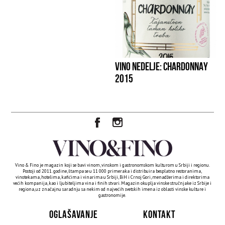
VINO NEDELJE: CHARDONNAY
2015
Vino & Fino je magazin koji se bavi vinom, vinskom i gastronomskom kulturom u Srbiji i regionu.
Postoji od 2011. godine, štampa se u 11 000 primeraka i distribuira besplatno restoranima,
vinotekama, hotelima, kafićima i vinarima u Srbiji, BiH i Crnoj Gori, menadžerima i direktorima
većih kompanija, kao i ljubiteljima vina i finih stvari. Magazin okuplja vinske stručnjake iz Srbije i
regiona, uz značajnu saradnju sa nekim od najvećih svetskih imena iz oblasti vinske kulture i
gastronomije.
OGLAŠAVANJE
KONTAKT