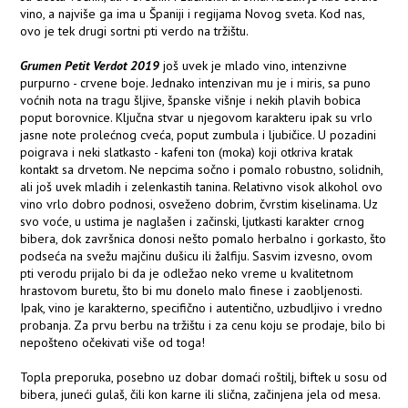
vino, a najviše ga ima u Španiji i regijama Novog sveta. Kod nas,
ovo je tek drugi sortni pti verdo na tržištu.
Grumen Petit Verdot 2019
još uvek je mlado vino, intenzivne
purpurno - crvene boje. Jednako intenzivan mu je i miris, sa puno
voćnih nota na tragu šljive, španske višnje i nekih plavih bobica
poput borovnice. Ključna stvar u njegovom karakteru ipak su vrlo
jasne note prolećnog cveća, poput zumbula i ljubičice. U pozadini
poigrava i neki slatkasto - kafeni ton (moka) koji otkriva kratak
kontakt sa drvetom. Ne nepcima sočno i pomalo robustno, solidnih,
ali još uvek mladih i zelenkastih tanina. Relativno visok alkohol ovo
vino vrlo dobro podnosi, osveženo dobrim, čvrstim kiselinama. Uz
svo voće, u ustima je naglašen i začinski, ljutkasti karakter crnog
bibera, dok završnica donosi nešto pomalo herbalno i gorkasto, što
podseća na svežu majčinu dušicu ili žalfiju. Sasvim izvesno, ovom
pti verodu prijalo bi da je odležao neko vreme u kvalitetnom
hrastovom buretu, što bi mu donelo malo finese i zaobljenosti.
Ipak, vino je karakterno, specifično i autentično, uzbudljivo i vredno
probanja. Za prvu berbu na tržištu i za cenu koju se prodaje, bilo bi
nepošteno očekivati više od toga!
Topla preporuka, posebno uz dobar domaći roštilj, biftek u sosu od
bibera, juneći gulaš, čili kon karne ili slična, začinjena jela od mesa.