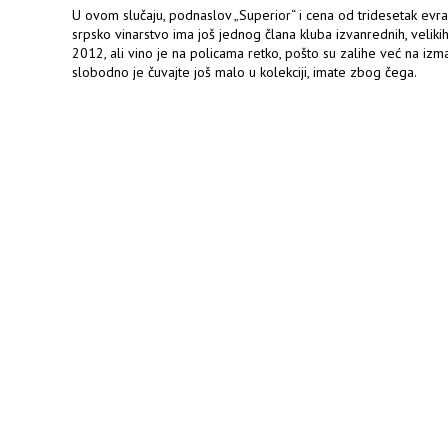
U ovom slučaju, podnaslov „Superior“ i cena od tridesetak evra
srpsko vinarstvo ima još jednog člana kluba izvanrednih, veliki
2012, ali vino je na policama retko, pošto su zalihe već na i
slobodno je čuvajte još malo u kolekciji, imate zbog čega.