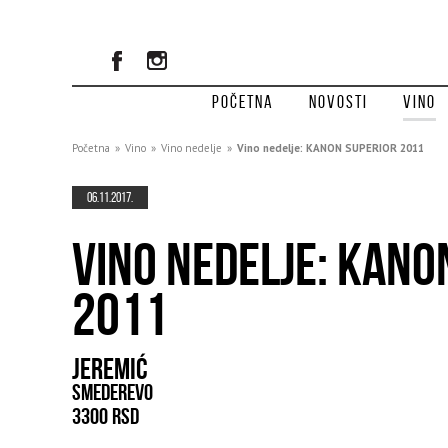
Početna
Novosti
Vino
Početna
»
Vino
»
Vino nedelje
»
Vino nedelje: KANON SUPERIOR 2011
06.11.2017.
VINO NEDELJE: KANO
2011
JEREMIĆ
SMEDEREVO
3300 RSD