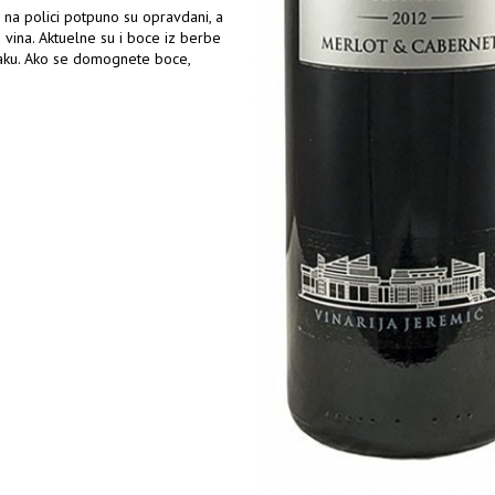
 na polici potpuno su opravdani, a
h vina. Aktuelne su i boce iz berbe
zmaku. Ako se domognete boce,