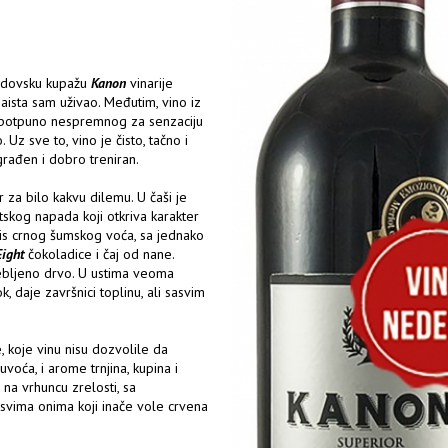
ordovsku kupažu
Kanon
vinarije
ista sam uživao. Međutim, vino iz
potpuno nespremnog za senzaciju
 Uz sve to, vino je čisto, tačno i
 građen i dobro treniran.
 za bilo kakvu dilemu. U čaši je
skog napada koji otkriva karakter
iris crnog šumskog voća, sa jednako
Eight
čokoladice i čaj od nane.
ebljeno drvo. U ustima veoma
, daje završnici toplinu, ali sasvim
e, koje vinu nisu dozvolile da
oća, i arome trnjina, kupina i
na vrhuncu zrelosti, sa
i svima onima koji inače vole crvena