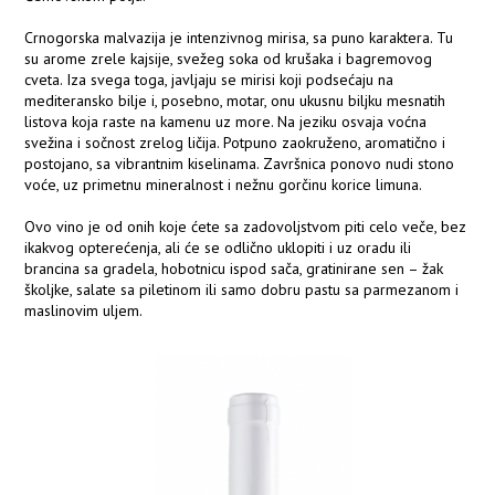
Crnogorska malvazija je intenzivnog mirisa, sa puno karaktera. Tu
su arome zrele kajsije, svežeg soka od krušaka i bagremovog
cveta. Iza svega toga, javljaju se mirisi koji podsećaju na
mediteransko bilje i, posebno, motar, onu ukusnu biljku mesnatih
listova koja raste na kamenu uz more. Na jeziku osvaja voćna
svežina i sočnost zrelog ličija. Potpuno zaokruženo, aromatično i
postojano, sa vibrantnim kiselinama. Završnica ponovo nudi stono
voće, uz primetnu mineralnost i nežnu gorčinu korice limuna.
Ovo vino je od onih koje ćete sa zadovoljstvom piti celo veče, bez
ikakvog opterećenja, ali će se odlično uklopiti i uz oradu ili
brancina sa gradela, hobotnicu ispod sača, gratinirane sen – žak
školjke, salate sa piletinom ili samo dobru pastu sa parmezanom i
maslinovim uljem.