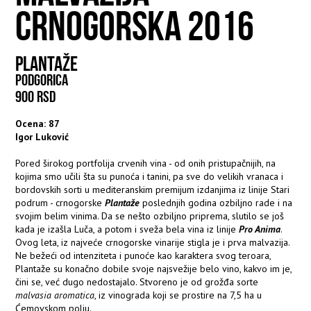
CRNOGORSKA 2016
PLANTAŽE
PODGORICA
900 RSD
Ocena: 87
Igor Luković
Pored širokog portfolija crvenih vina - od onih pristupačnijih, na
kojima smo učili šta su punoća i tanini, pa sve do velikih vranaca i
bordovskih sorti u mediteranskim premijum izdanjima iz linije Stari
podrum - crnogorske
Plantaže
poslednjih godina ozbiljno rade i na
svojim belim vinima. Da se nešto ozbiljno priprema, slutilo se još
kada je izašla Luča, a potom i sveža bela vina iz linije
Pro Anima
.
Ovog leta, iz najveće crnogorske vinarije stigla je i prva malvazija.
Ne bežeći od intenziteta i punoće kao karaktera svog teroara,
Plantaže su konačno dobile svoje najsvežije belo vino, kakvo im je,
čini se, već dugo nedostajalo. Stvoreno je od grožđa sorte
malvasia aromatica
, iz vinograda koji se prostire na 7,5 ha u
Ćemovskom polju.