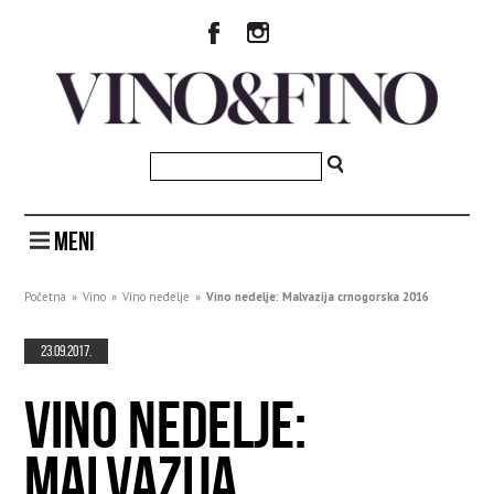
MENI
Početna
»
Vino
»
Vino nedelje
»
Vino nedelje: Malvazija crnogorska 2016
23.09.2017.
VINO NEDELJE:
MALVAZIJA